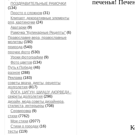
печенья! Пече
ПОЗДРАВИТЕЛЬНЫЕ РАМОЧКИ
(134)
Просто о сложном
(31)
Клипарт, декоративные элементы
png, картиночки
(24)
Аватарки
(9)
Рамочка "Кулинарные Рецепты"
(6)
Православие,вера, православные
молитвы
(190)
природа
(540)
прочее фото
(530)
Уроки фотографии
(9)
Фото цветов
(134)
Путь к Победе
(46)
разное
(288)
Реклама
(183)
советы врача, диеты, рецепты
долголетия
(817)
ЙОГА, ЦИГУН, ШИАЦУ, АЮРВЕДА -
секреты долголетия
(296)
дизайн, мода,советы дизайнера,
стилиста, интерьеры
(708)
Сервировка
(9)
стихи
(7762)
Мои стихи
(2077)
К
Стихи о городах
(16)
тесты
(119)