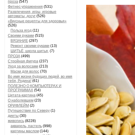
проза
(547)
Фитнес-упражнения
(531)
Развлечения, игры, игровые
автоматы, досуг
(526)
«Вкусные рецепты для здоровья»
(526)
Польза ягод
(11)
Своими руками
(515)
ВЯЗАНИЕ
(297)
Ремонт своими руками
(13)
ШИТЬЁ, школа шитья,
(7)
ПРОЗА
(499)
Стройная фигура
(237)
Уход за волосами
(213)
Маски для волос
(70)
Во имя жизни будущих людей, во имя
тебя, Родина!
(61)
ПОЛЕЗНО О КОМПЬЮТЕРАХ И
ПРОГРАММАХ
(54)
Цитата-картина
(45)
О наболевшем
(23)
ОРИФЛЕЙМ
(2)
Путешествие по Северу
(1)
диеты
(30)
живопись
(8228)
акварель, пастель
(998)
картины маслом
(144)