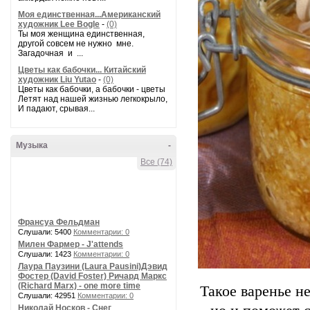
Моя единственная...Американский
художник Lee Bogle
-
(0)
Ты моя женщина единственная,
другой совсем не нужно мне.
Загадочная и ...
Цветы как бабочки... Китайский
художник Liu Yutao
-
(0)
Цветы как бабочки, а бабочки - цветы
Летят над нашей жизнью легкокрыло,
И падают, срывая...
Музыка
-
Все (74)
Франсуа Фельдман
Слушали: 5400
Комментарии: 0
Милен Фармер - J'attends
Слушали: 1423
Комментарии: 0
Лаура Паузини (Laura Pausini)Дэвид
Фостер (David Foster) Ричард Маркс
(Richard Marx) - one more time
Такое варенье н
Слушали: 42951
Комментарии: 0
Николай Носков - Снег