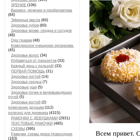
ЗРЕНИЕ
(106)
Варикоз, лечение и профилактика
(84)
Эфирные масла
(60)
Здоровье зубов
(60)
Здоровье крови, сердца и сосудов
(48)
Ода травам
(48)
Комплексное очищение организма.
(45)
Здоровье волос
(34)
Избавиться от паразитов
(33)
Каждый день с пользой!
(33)
ПЕРВАЯ ПОМОЩЬ
(31)
Здоровье ногтей
(14)
Здоровье сердца
(7)
Здоровые уши
(5)
Здоровье почек и мочевыводящих
путей
(5)
Здоровье костей
(2)
пожелание друзьям
(112)
полезно для дневника
(4315)
РАМОЧКИ С ДЕВУШКАМИ
(2931)
ТЕКСТОВЫЕ РАМОЧКИ
(485)
СХЕМЫ
(395)
Всем привет. 
Рамочки, схемы,декор Новогодние
(163)