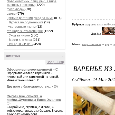
Фото животных, птиц, рыб, в мире
животных, истории
(1220)
фото людей
(78)
цветы
(579)
цветы и растения, уход за ними
(814)
Чудеса на подоконнике
(14)
Рубрики:
здоровое питание/Реце
чудотворные иконы
(12)
это надо знать женщине
(1522)
Для Вас
Уход за лицом
(700)
Маски для лица
(271)
ЮМОР, ПОЗИТИВ
(459)
Метки:
рецепт печенья
еда
р
Цитатник
-
Все (19088)
ВАРЕНЬЕ ИЗ
Оформляем плеер картинкой
-
(0)
Оформляем плеер картинкой -
линеечкой или картинкой - кнопкой.
Суббота, 24 Мая 202
Имеем такой плеер: К...
Друзьям с благодарностью...
-
(0)
...
Сыграй мне, скрипка, о
любви...Художница Елена Хмелева
-
(0)
Сыграй мне, скрипка, о любви, О
той,которая лишь раз бывает. В своих
аккордах нежно повт...