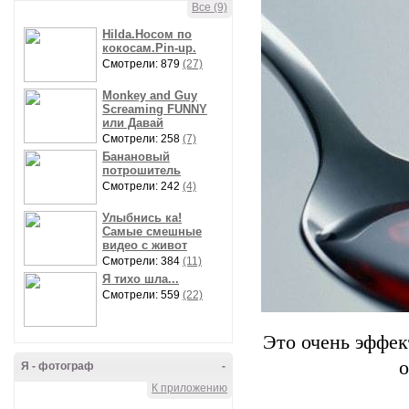
Все (9)
Hilda.Носом по
кокосам.Pin-up.
Смотрели: 879
(27)
Monkey and Guy
Screaming FUNNY
или Давай
Смотрели: 258
(7)
Банановый
потрошитель
Смотрели: 242
(4)
Улыбнись ка!
Самые смешные
видео с живот
Смотрели: 384
(11)
Я тихо шла...
Смотрели: 559
(22)
Это очень эффек
о
Я - фотограф
-
К приложению