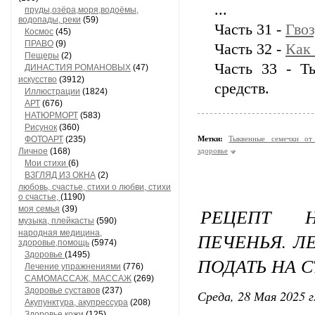
...
пруды,озёра,моря,водоёмы,
водопады, реки
(59)
Часть 31 -
Гвоз
Космос
(45)
ПРАВО
(9)
Часть 32 -
Как 
Пещеры
(2)
Часть 33 - Т
ДИНАСТИЯ РОМАНОВЫХ
(47)
искусство
(3912)
средств.
Иллюстрации
(1824)
АРТ
(676)
НАТЮРМОРТ
(583)
Рисунок
(360)
ФОТОАРТ
(235)
Метки:
Тыквенные семечки от 
Личное
(168)
здоровье
Мои стихи
(6)
ВЗГЛЯД ИЗ ОКНА
(2)
любовь, счастье, стихи о любви, стихи
о счастье,
(1190)
моя семья
(39)
РЕЦЕПТ 
музыка, плейкасты
(590)
народная медицина,
ПЕЧЕНЬЯ. Л
здоровье,помощь
(5974)
Здоровье
(1495)
ПОДАТЬ НА С
Лечение упражнениями
(776)
САМОМАССАЖ, МАССАЖ
(269)
Здоровье суставов
(237)
Среда, 28 Мая 2025 г
Акупунктура, акупрессура
(208)
Здоровье кожи
(125)