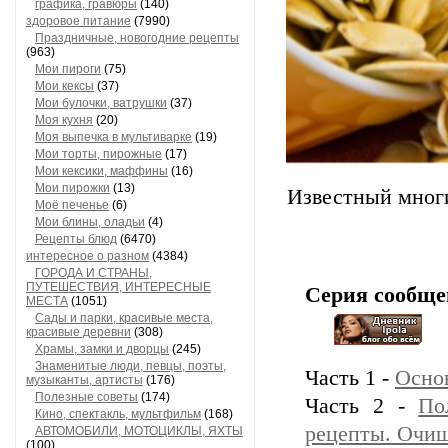
графика, гравюры
(140)
здоровое питание
(7990)
Праздничные, новогодние рецепты
(963)
Мои пироги
(75)
Мои кексы
(37)
Мои булочки, ватрушки
(37)
Моя кухня
(20)
Моя выпечка в мультиварке
(19)
Мои торты, пирожные
(17)
Мои кексики, маффины
(16)
Мои пирожки
(13)
Известный многи
Моё печенье
(6)
Мои блины, оладьи
(4)
Рецепты блюд
(6470)
интересное о разном
(4384)
ГОРОДА И СТРАНЫ,
ПУТЕШЕСТВИЯ, ИНТЕРЕСНЫЕ
Серия сообще
МЕСТА
(1051)
Сады и парки, красивые места,
красивые деревни
(308)
Храмы, замки и дворцы
(245)
Знаменитые люди, певцы, поэты,
Часть 1 -
Осно
музыканты, артисты
(176)
Полезные советы
(174)
Часть 2 -
По
Кино, спектакль, мультфильм
(168)
рецепты. Очи
АВТОМОБИЛИ, МОТОЦИКЛЫ, ЯХТЫ
(100)