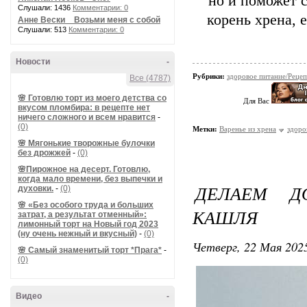
но и поможет с
Слушали: 1436
Комментарии: 0
корень хрена, 
Анне Вески _ Возьми меня с собой
Слушали: 513
Комментарии: 0
Новости
-
Рубрики:
здоровое питание/Реце
Все (4787)
🌸 Готовлю торт из моего детства со
Для Вас
вкусом пломбира: в рецепте нет
ничего сложного и всем нравится
-
(0)
Метки:
Варенье из хрена
здоро
🌸 Мягонькие творожные булочки
без дрожжей
-
(0)
🌸Пирожное на десерт. Готовлю,
когда мало времени, без выпечки и
ДЕЛАЕМ Д
духовки.
-
(0)
🌸 «Без особого труда и больших
КАШЛЯ
затрат, а результат отменный»:
лимонный торт на Новый год 2023
(ну очень нежный и вкусный)
-
(0)
Четверг, 22 Мая 2025
🌸 Самый знаменитый торт *Прага*
-
(0)
Видео
-