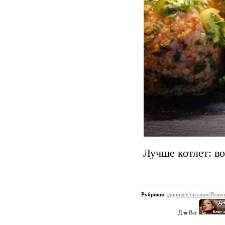
Лучше котлет: во
Рубрики:
здоровое питание/Реце
Для Вас