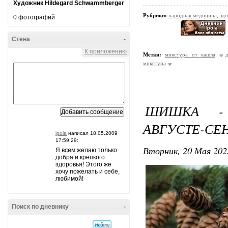
Художник Hildegard Schwammberger
Рубрики:
народная медицина, зд
0 фотографий
Стена
-
К приложению
Метки:
микстура от кашла
микстура
ШИШКА - 
АВГУСТЕ-СЕ
ipola
написал 18.05.2009
17:59:29:
Вторник, 20 Мая 202
Я всем желаю только
добра и крепкого
здоровья! Этого же
хочу пожелать и себе,
любимой!
Поиск по дневнику
-