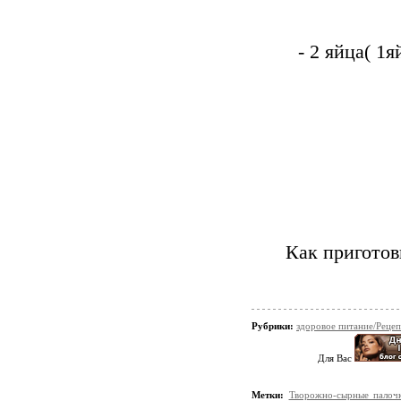
- 2 яйца( 1
Как приготов
Рубрики:
здоровое питание/Реце
Для Вас
Метки:
Творожно-сырные палоч