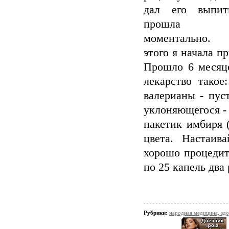
дал его выпит
прошла п
моментально.
этого я начала п
Прошло 6 месяце
лекарство такое
валерианы - пус
уклоняющегося - 
пакетик имбиря 
цвета. Настаив
хорошо процедит
по 25 капель два 
Рубрики:
народная медицина, зд