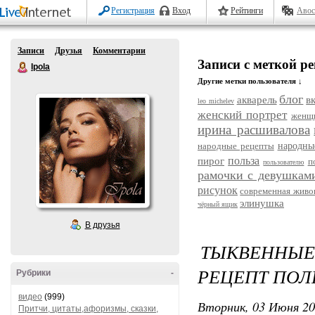
Регистрация
Вход
Рейтинги
Авос
Записи
Друзья
Комментарии
Записи с меткой ре
Ipola
Другие метки пользователя ↓
блог
акварель
в
leo michelev
женский портрет
женщ
ирина расшивалова
народные рецепты
народны
польза
пирог
п
пользователю
рамочки с девушкам
рисунок
современная живо
элинушка
чёрный ящик
В друзья
ТЫКВЕННЫ
РЕЦЕПТ ПОЛ
Рубрики
-
видео
(999)
Вторник, 03 Июня 20
Притчи, цитаты,афоризмы, сказки,