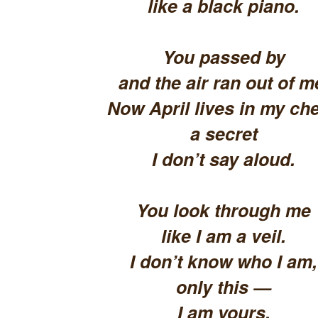
like a black piano.
You passed by
and the air ran out of m
Now April lives in my che
a secret
I don’t say aloud.
You look through me
like I am a veil.
I don’t know who I am,
only this —
I am yours.