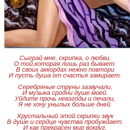
Сыграй мне, скрипка, о любви,
О той,которая лишь раз бывает.
В своих аккордах нежно повтори
И пусть душа от счастья замирает.
Серебряные струны зазвучали,
И музыка сродни душе моей.
Уйдите прочь невзгоды и печали,
Я не хочу унылых больше дней.
Хрустальный этой скрипки звук
В душе и сердце чувства пробуждает.
И как прекрасен мир вокруг,