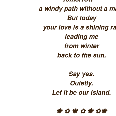
a windy path without a m
But today
your love is a shining ra
leading me
from winter
back to the sun.
Say yes.
Quietly.
Let it be our island.
🍁 ✿ 🍁 ✿ 🍁 ✿🍁