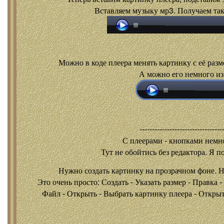
Вставляем музыку мр3. Получаем так
Можно в коде плеера менять картинку с её разм
А можно его немного из
---------------------------------
С плеерами - кнопками
немно
Тут не обойтись без редактора. Я п
Нужно создать картинку на прозрачном фоне. 
Это очень просто: Создать - Указать размер - Правка 
Файл - Открыть - Выбрать картинку плеера - Открыть