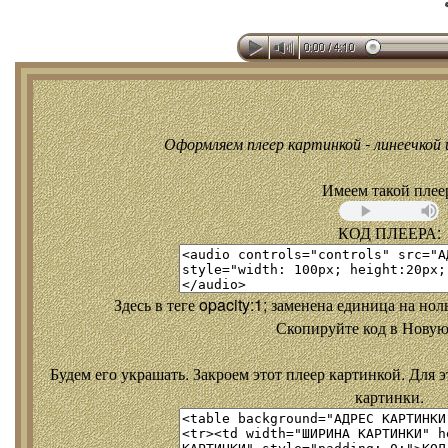
Оформляем плеер картинкой - линеечкой и
Имеем такой плее
КОД ПЛЕЕРА:
Здесь в теге opacity:1; заменена единица на но
Скопируйте код в Новую
Будем его украшать. Закроем этот плеер картинкой. Для э
картинки.