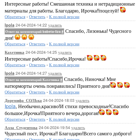
Интересные работы! Смешанная техника и нетрадиционные
материалы для работы. Благодарю, Ирочка!!поцелуй!
Обратиться
-
Ответить
-
К полной версии
24-04-2024-14:22
удалить
Ipola
Спасибо, Лизонька! Чудесного
Ответ на комментарий babeta-liza
#
дня!
Обратиться
-
Ответить
-
К полной версии
24-04-2024-14:25
удалить
Кахетинка
Интересные работы!Спасибо,Ирочка!
Обратиться
-
Ответить
-
К полной версии
24-04-2024-14:27
удалить
Ipola
Спасибо, Ниночка! Мне
Ответ на комментарий Кахетинка
#
натюрморты очень понравились! Приятного дня!
Обратиться
-
Ответить
-
К полной версии
24-04-2024-18:03
удалить
Доремифа_СОЛЬка
Ipola
, Необычно,красиво!И стихи превосходные!Спасибо
большое,Ирочка!Приятного вечера,дорогая!
Обратиться
-
Ответить
-
К полной версии
24-04-2024-19:54
удалить
Алла_Студентова
Чудесный пост, Ирочка!! Благодарю!Всего самого доброго!
Обратиться
-
Ответить
-
К полной версии