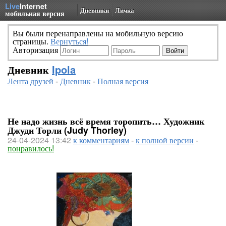
Live
Internet
Дневники
Личка
мобильная версия
Вы были перенаправлены на мобильную версию
страницы.
Вернуться!
Авторизация
Дневник
Ipola
Лента друзей
-
Дневник
-
Полная версия
Не надо жизнь всё время торопить… Художник
Джуди Торли (Judy Thorley)
24-04-2024 13:42
к комментариям
-
к полной версии
-
понравилось!