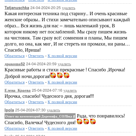
24-04-2024-20:25
удалить
Tatjanuschka
Какая интересная техника под старину.. И очень красивые
женские образы.. И стихи замечательно описывают каждый
образ... Вся жизнь для нас – лишь маленький урок, В
котором никому нет послаблений. Мы сразу пишем жизнь
на чистовик. Там сразу всё: сомнения и планы, Мы пишем
долго, но она, как миг, И не стереть ни промахи, ни раны…
Спасибо, Ириша!
Обратиться
-
Ответить
-
К полной версии
24-04-2024-20:59
удалить
дракоша52
Красивые работы и стихи прекрасные ! Спасибо ,Ирочка!
Доброй ночи,дорогая!
Обратиться
-
Ответить
-
К полной версии
25-04-2024-07:16
удалить
Елена_Краева
Ирочка, спасибо! Чудесного дня, дорогая!!!
Обратиться
-
Ответить
-
К полной версии
25-04-2024-07:30
удалить
Ipola
Рада, что понравилось!
Ответ на комментарий Доремифа_СОЛЬка
#
Спасибо, Валечка! Чудесного дня!
Обратиться
-
Ответить
-
К полной версии