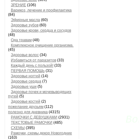
ЗРЕНИЕ
(106)
Варикоз, лечение и профилактика
(84)
Эфирные масла
(60)
Здоровье зубов
(60)
Здоровье крови, сердца и сосудов
(48)
Ода травам
(48)
Комплексное очищение организма.
(45)
Здоровье волос
(34)
Избавиться от паразитов
(33)
Каждый день с пользой!
(33)
ПЕРВАЯ ПОМОЩЬ
(31)
Здоровье ногтей
(14)
Здоровье сердца
(7)
Здоровые уши
(5)
Здоровье почек и мочевыводящих
путей
(5)
Здоровье костей
(2)
пожелание друзьям
(112)
полезно для дневника
(4315)
Во
РАМОЧКИ С ДЕВУШКАМИ
(2931)
ТЕКСТОВЫЕ РАМОЧКИ
(485)
СХЕМЫ
(395)
Рамочки, схемы,декор Новогодние
(163)