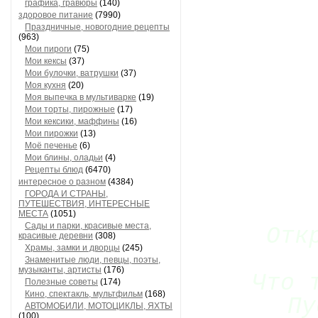
графика, гравюры
(140)
здоровое питание
(7990)
Праздничные, новогодние рецепты
(963)
Мои пироги
(75)
Мои кексы
(37)
Мои булочки, ватрушки
(37)
Моя кухня
(20)
Моя выпечка в мультиварке
(19)
Мои торты, пирожные
(17)
Мои кексики, маффины
(16)
Мои пирожки
(13)
Моё печенье
(6)
Мои блины, оладьи
(4)
Рецепты блюд
(6470)
интересное о разном
(4384)
ГОРОДА И СТРАНЫ,
ПУТЕШЕСТВИЯ, ИНТЕРЕСНЫЕ
МЕСТА
(1051)
Сады и парки, красивые места,
Отк
красивые деревни
(308)
Храмы, замки и дворцы
(245)
Знаменитые люди, певцы, поэты,
музыканты, артисты
(176)
Что 
Полезные советы
(174)
Кино, спектакль, мультфильм
(168)
Пу
АВТОМОБИЛИ, МОТОЦИКЛЫ, ЯХТЫ
(100)