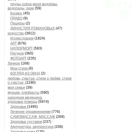
Пуст
пруды,озёра,моря,водоёмы,
водопады, реки
(59)
Пу
Космос
(45)
ПРАВО
(9)
Пещеры
(2)
ДИНАСТИЯ РОМАНОВЫХ
(47)
искусство
(3912)
Иллюстрации
(1824)
АРТ
(676)
НАТЮРМОРТ
(583)
Рисунок
(360)
ФОТОАРТ
(235)
Личное
(168)
Мои стихи
(6)
ВЗГЛЯД ИЗ ОКНА
(2)
любовь, счастье, стихи о любви, стихи
о счастье,
(1190)
моя семья
(39)
музыка, плейкасты
(590)
народная медицина,
здоровье,помощь
(5974)
Здоровье
(1495)
Лечение упражнениями
(776)
САМОМАССАЖ, МАССАЖ
(269)
Здоровье суставов
(237)
Акупунктура, акупрессура
(208)
Здоровье кожи
(125)