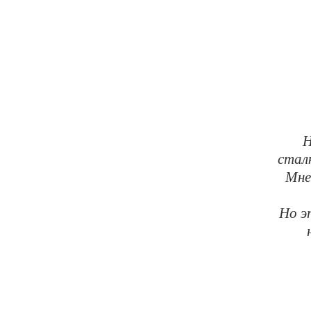
Н
стал
Мне,
Но э