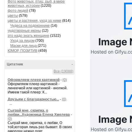
Фото животных, птиц, рыб, в мире
животных, истории
(1220)
фото людей
(78)
цветы
(579)
цветы и растения, уход за ними
(814)
Чудеса на подоконнике
(14)
чудотворные иконы
(12)
это надо знать женщине
(1522)
Уход за лицом
(700)
Маски для лица
(271)
ЮМОР, ПОЗИТИВ
(459)
Цитатник
-
Все (19088)
Оформляем плеер картинкой
-
(0)
Оформляем плеер картинкой -
линеечкой или картинкой - кнопкой.
Имеем такой плеер: К...
Друзьям с благодарностью...
-
(0)
...
Сыграй мне, скрипка, о
любви...Художница Елена Хмелева
-
(0)
Сыграй мне, скрипка, о любви, О
той,которая лишь раз бывает. В своих
аккордах нежно повт...