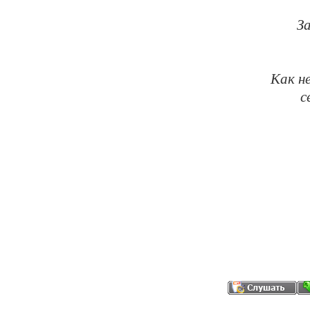
З
Как н
с