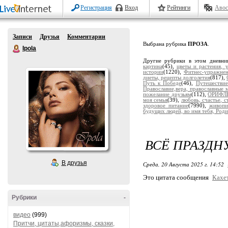
Регистрация
Вход
Рейтинги
Авос
Записи
Друзья
Комментарии
Выбрана рубрика
ПРОЗА
.
Ipola
Другие рубрики в этом дневни
картина
(45),
цветы и растения, 
истории
(1220),
Фитнес-упражне
диеты, рецепты долголетия
(817),
Путь к Победе
(46),
Путешествие
Православие,вера, православные 
пожелание друзьям
(112),
ОРИФЛ
моя семья
(39),
любовь, счастье, с
здоровое питание
(7990),
живопи
будущих людей, во имя тебя, Роди
ВСЁ ПРАЗДНУ
В друзья
Среда, 20 Августа 2025 г. 14:52
Это цитата сообщения
Кахе
Рубрики
-
видео
(999)
Притчи, цитаты,афоризмы, сказки,