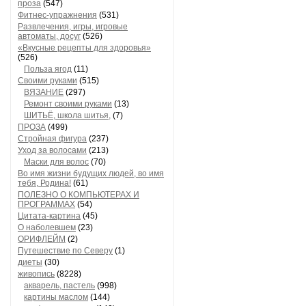
проза
(547)
Фитнес-упражнения
(531)
Развлечения, игры, игровые
автоматы, досуг
(526)
«Вкусные рецепты для здоровья»
(526)
Польза ягод
(11)
Своими руками
(515)
ВЯЗАНИЕ
(297)
Ремонт своими руками
(13)
ШИТЬЁ, школа шитья,
(7)
ПРОЗА
(499)
Стройная фигура
(237)
Уход за волосами
(213)
Маски для волос
(70)
Во имя жизни будущих людей, во имя
тебя, Родина!
(61)
ПОЛЕЗНО О КОМПЬЮТЕРАХ И
ПРОГРАММАХ
(54)
Цитата-картина
(45)
О наболевшем
(23)
ОРИФЛЕЙМ
(2)
Путешествие по Северу
(1)
диеты
(30)
живопись
(8228)
акварель, пастель
(998)
картины маслом
(144)