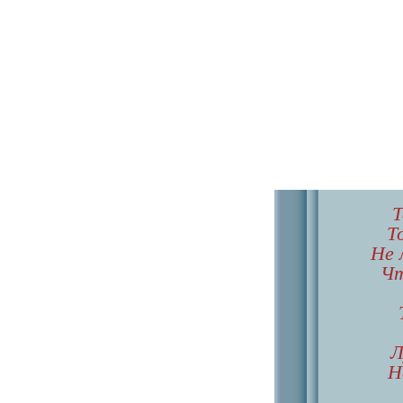
Т
Т
Не 
Чт
Л
Н