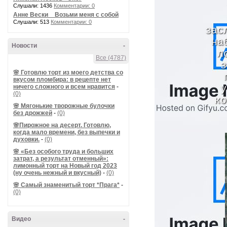
Слушали: 1436
Комментарии: 0
Анне Вески _ Возьми меня с собой
Слушали: 513
Комментарии: 0
зас
на
Новости
-
л
Все (4787)
з
🌸 Готовлю торт из моего детства со
вкусом пломбира: в рецепте нет
ничего сложного и всем нравится
-
у
(0)
ко
🌸 Мягонькие творожные булочки
без дрожжей
-
(0)
🌸Пирожное на десерт. Готовлю,
когда мало времени, без выпечки и
духовки.
-
(0)
🌸 «Без особого труда и больших
затрат, а результат отменный»:
лимонный торт на Новый год 2023
(ну очень нежный и вкусный)
-
(0)
🌸 Самый знаменитый торт *Прага*
-
(0)
Видео
-