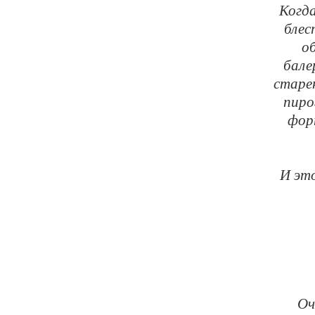
Когда
блес
о
бале
старе
пиро
форт
И это
Оч