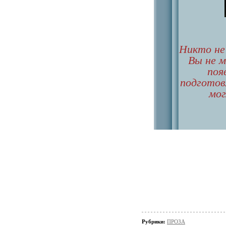
Никто не 
Вы не 
поя
подготов
мог
Рубрики:
ПРОЗА