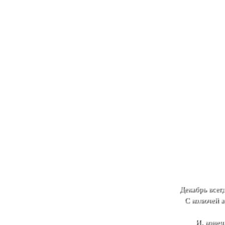
Декабрь всег
С колючей а
И, конеч