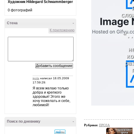
Художник Hildegard Schwammberger
0 фотографий
сло
Стена
-
К приложению
"..
н
ко
ра
ipola
написал 18.05.2009
17:59:29:
Я всем желаю только
добра и крепкого
здоровья! Этого же
хочу пожелать и себе,
любимой!
Поиск по дневнику
-
Рубрики:
ПРОЗА