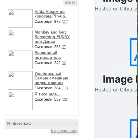
Все (9)
Hilda.Носом по
кокосам.Pin-up.
Смотрели: 879
(27)
Monkey and Guy
Screaming FUNNY
или Давай
Смотрели: 258
(7)
Банановый
потрошитель
Смотрели: 242
(4)
Улыбнись ка!
Самые смешные
видео с живот
Смотрели: 384
(11)
Я тихо шла...
Смотрели: 559
(22)
Я - фотограф
-
К приложению