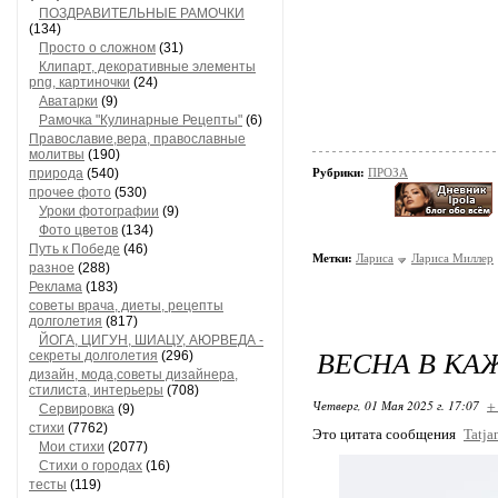
ПОЗДРАВИТЕЛЬНЫЕ РАМОЧКИ
(134)
Просто о сложном
(31)
Клипарт, декоративные элементы
png, картиночки
(24)
Аватарки
(9)
Рамочка "Кулинарные Рецепты"
(6)
Православие,вера, православные
молитвы
(190)
природа
(540)
Рубрики:
ПРОЗА
прочее фото
(530)
Уроки фотографии
(9)
Фото цветов
(134)
Путь к Победе
(46)
Метки:
Лариса
Лариса Миллер
разное
(288)
Реклама
(183)
советы врача, диеты, рецепты
долголетия
(817)
ЙОГА, ЦИГУН, ШИАЦУ, АЮРВЕДА -
ВЕСНА В КАЖ
секреты долголетия
(296)
дизайн, мода,советы дизайнера,
стилиста, интерьеры
(708)
Четверг, 01 Мая 2025 г. 17:07
+
Сервировка
(9)
стихи
(7762)
Это цитата сообщения
Tatja
Мои стихи
(2077)
Стихи о городах
(16)
тесты
(119)