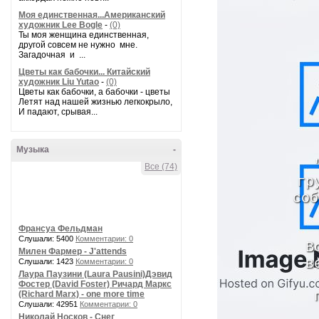
Моя единственная...Американский
художник Lee Bogle
-
(0)
Ты моя женщина единственная,
другой совсем не нужно мне.
Загадочная и ...
Цветы как бабочки... Китайский
художник Liu Yutao
-
(0)
Цветы как бабочки, а бабочки - цветы
Летят над нашей жизнью легкокрыло,
И падают, срывая...
Музыка
-
Все (74)
гр
соб
Франсуа Фельдман
Слушали: 5400
Комментарии: 0
В
Милен Фармер - J'attends
в
Слушали: 1423
Комментарии: 0
Лаура Паузини (Laura Pausini)Дэвид
Фостер (David Foster) Ричард Маркс
(Richard Marx) - one more time
Слушали: 42951
Комментарии: 0
Николай Носков - Снег