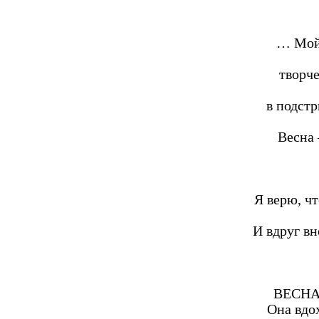
… Мой 
творче
в подст
Весна 
Я верю, ч
И вдруг вн
ВЕСНА 
Она вдо