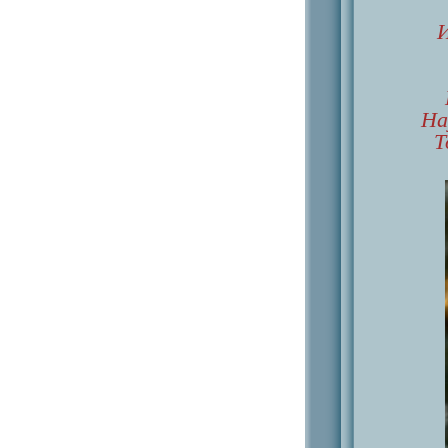
И
На
Т