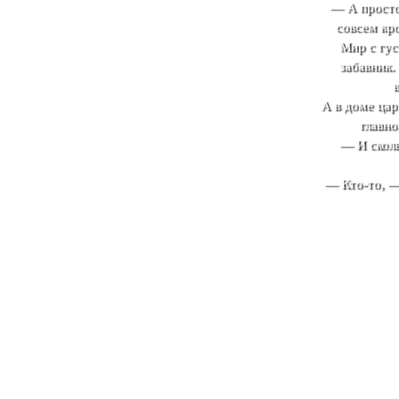
— А просто,
совсем кро
Мир с гус
забавник.
А в доме цар
главно
— И сколь
— Кто-то, —