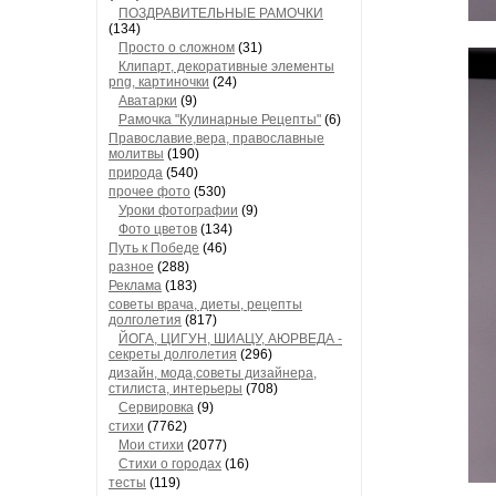
ПОЗДРАВИТЕЛЬНЫЕ РАМОЧКИ
(134)
Просто о сложном
(31)
Клипарт, декоративные элементы
png, картиночки
(24)
Аватарки
(9)
Рамочка "Кулинарные Рецепты"
(6)
Православие,вера, православные
молитвы
(190)
природа
(540)
прочее фото
(530)
Уроки фотографии
(9)
Фото цветов
(134)
Путь к Победе
(46)
разное
(288)
Реклама
(183)
советы врача, диеты, рецепты
долголетия
(817)
ЙОГА, ЦИГУН, ШИАЦУ, АЮРВЕДА -
секреты долголетия
(296)
дизайн, мода,советы дизайнера,
стилиста, интерьеры
(708)
Сервировка
(9)
стихи
(7762)
Мои стихи
(2077)
Стихи о городах
(16)
тесты
(119)