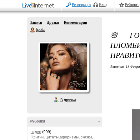
Регистрация
Вход
Рейтинги
Записи
Друзья
Комментарии
Ipola
🌸 ГО
ПЛОМБИ
НРАВИТ
Вторник, 13 Февра
В друзья
Рубрики
-
видео
(999)
Притчи, цитаты,афоризмы, сказки,