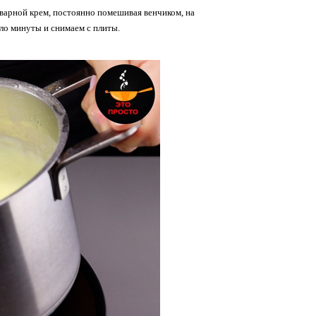
аварной крем, постоянно помешивая венчиком, на
оло минуты и снимаем с плиты.