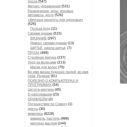
проза
(547)
Фитнес-упражнения
(531)
Развлечения, игры, игровые
автоматы, досуг
(526)
«Вкусные рецепты для здоровья»
(526)
Польза ягод
(11)
Своими руками
(515)
ВЯЗАНИЕ
(297)
Ремонт своими руками
(13)
ШИТЬЁ, школа шитья,
(7)
ПРОЗА
(499)
Стройная фигура
(237)
Уход за волосами
(213)
Маски для волос
(70)
Во имя жизни будущих людей, во имя
тебя, Родина!
(61)
ПОЛЕЗНО О КОМПЬЮТЕРАХ И
ПРОГРАММАХ
(54)
Цитата-картина
(45)
О наболевшем
(23)
ОРИФЛЕЙМ
(2)
Путешествие по Северу
(1)
диеты
(30)
живопись
(8228)
акварель, пастель
(998)
картины маслом
(144)