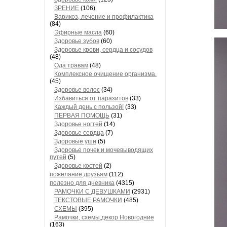
ЗРЕНИЕ
(106)
Варикоз, лечение и профилактика
(84)
Эфирные масла
(60)
Здоровье зубов
(60)
Здоровье крови, сердца и сосудов
(48)
Ода травам
(48)
Комплексное очищение организма.
(45)
Здоровье волос
(34)
Избавиться от паразитов
(33)
Каждый день с пользой!
(33)
ПЕРВАЯ ПОМОЩЬ
(31)
Здоровье ногтей
(14)
Здоровье сердца
(7)
Здоровые уши
(5)
Здоровье почек и мочевыводящих
путей
(5)
Здоровье костей
(2)
пожелание друзьям
(112)
полезно для дневника
(4315)
РАМОЧКИ С ДЕВУШКАМИ
(2931)
ТЕКСТОВЫЕ РАМОЧКИ
(485)
СХЕМЫ
(395)
Рамочки, схемы,декор Новогодние
(163)