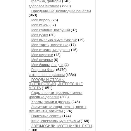
графика, гравюры
(140)
здоровое питание
(7990)
Праздничные, новогодние рецепты
(963)
Мои пироги
(75)
Мои кексы
(37)
Мои булочки, ватрушки
(37)
Моя кухня
(20)
Моя выпечка в мультиварке
(19)
Мои торты, пирожные
(17)
Мои кексики, маффины
(16)
Мои пирожки
(13)
Моё печенье
(6)
Мои блины, оладьи
(4)
Рецепты блюд
(6470)
интересное о разном
(4384)
ГОРОДА И СТРАНЫ,
ПУТЕШЕСТВИЯ, ИНТЕРЕСНЫЕ
МЕСТА
(1051)
Сады и парки, красивые места,
красивые деревни
(308)
Храмы, замки и дворцы
(245)
Знаменитые люди, певцы, поэты,
музыканты, артисты
(176)
Полезные советы
(174)
Кино, спектакль, мультфильм
(168)
АВТОМОБИЛИ, МОТОЦИКЛЫ, ЯХТЫ
(100)