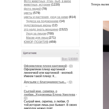
Фото животных, птиц, рыб, в мире
Теперь вылив
животных, истории
(1220)
фото людей
(78)
цветы
(579)
цветы и растения, уход за ними
(814)
Чудеса на подоконнике
(14)
чудотворные иконы
(12)
это надо знать женщине
(1522)
Уход за лицом
(700)
Маски для лица
(271)
ЮМОР, ПОЗИТИВ
(459)
Цитатник
-
Все (19088)
Оформляем плеер картинкой
-
(0)
Оформляем плеер картинкой -
линеечкой или картинкой - кнопкой.
Имеем такой плеер: К...
Друзьям с благодарностью...
-
(0)
...
Сыграй мне, скрипка, о
любви...Художница Елена Хмелева
-
(0)
Сыграй мне, скрипка, о любви, О
той,которая лишь раз бывает. В своих
аккордах нежно повт...