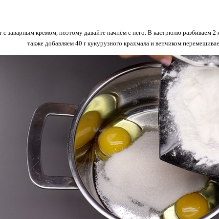
т с заварным кремом, поэтому давайте начнём с него. В кастрюлю разбиваем 2 я
также добавляем 40 г кукурузного крахмала и венчиком перемешивае