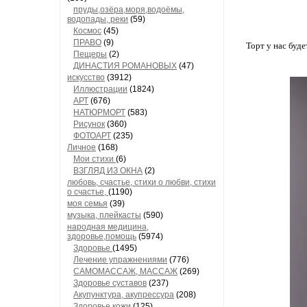
пруды,озёра,моря,водоёмы,
водопады, реки
(59)
Космос
(45)
ПРАВО
(9)
Торт у нас буде
Пещеры
(2)
ДИНАСТИЯ РОМАНОВЫХ
(47)
искусство
(3912)
Иллюстрации
(1824)
АРТ
(676)
НАТЮРМОРТ
(583)
Рисунок
(360)
ФОТОАРТ
(235)
Личное
(168)
Мои стихи
(6)
ВЗГЛЯД ИЗ ОКНА
(2)
любовь, счастье, стихи о любви, стихи
о счастье,
(1190)
моя семья
(39)
музыка, плейкасты
(590)
народная медицина,
здоровье,помощь
(5974)
Здоровье
(1495)
Лечение упражнениями
(776)
САМОМАССАЖ, МАССАЖ
(269)
Здоровье суставов
(237)
Акупунктура, акупрессура
(208)
Здоровье кожи
(125)