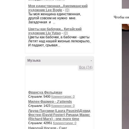
Моя единственная...Американский
художник Lee Bogle
-
(0)
Ты моя женщина единственная,
Чтобы он
другой совсем не нужно мне.
Загадочная и ...
Цветы как бабочки... Китайский
художник Liu Yutao
-
(0)
Цветы как бабочки, а бабочки - цветы
Летят над нашей жизнью легкокрыло,
И падают, срывая...
Музыка
-
Все (74)
Франсуа Фельдман
Слушали: 5400
Комментарии: 0
Милен Фармер - J'attends
Слушали: 1423
Комментарии: 0
Лаура Паузини (Laura Pausini)Дэвид
Фостер (David Foster) Ричард Маркс
(Richard Marx) - one more time
Слушали: 42951
Комментарии: 0
Николай Носков - Снег