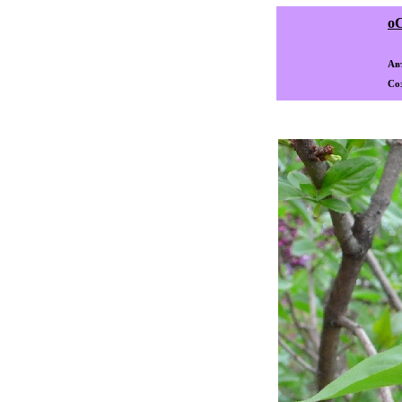
о
Ав
Со