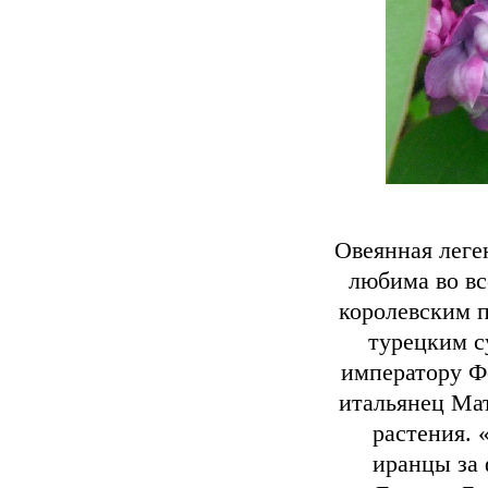
Овеянная леге
любима во вс
королевским п
турецким с
императору Фе
итальянец Мат
растения. 
иранцы за 