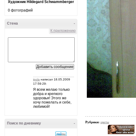
Художник Hildegard Schwammberger
0 фотографий
Стена
-
К приложению
ipola
написал 18.05.2009
17:59:29:
Я всем желаю только
добра и крепкого
здоровья! Этого же
хочу пожелать и себе,
любимой!
Рубрики:
цветы
Поиск по дневнику
-