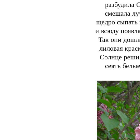
разбудила 
смешала лу
щедро сыпать и
и всюду появля
Так они дошли
лиловая краск
Солнце решил
сеять белые