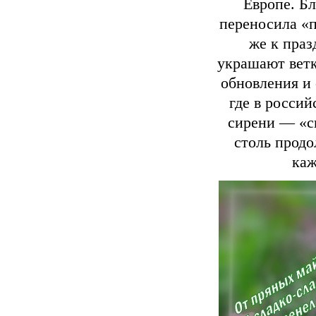
Европе. Б
переносила «п
же к пра
украшают вет
обновления и
где в россий
сирени — «си
столь продо
каж