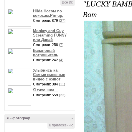
"LUCKY BAMB
Все (9)
Hilda.Носом по
Вот т
кокосам.Pin-up.
Смотрели: 879
(27)
Monkey and Guy
Screaming FUNNY
или Давай
Смотрели: 258
(7)
Банановый
потрошитель
Смотрели: 242
(4)
Улыбнись ка!
Самые смешные
видео с живот
Смотрели: 384
(11)
Я тихо шла...
Смотрели: 559
(22)
Я - фотограф
-
К приложению