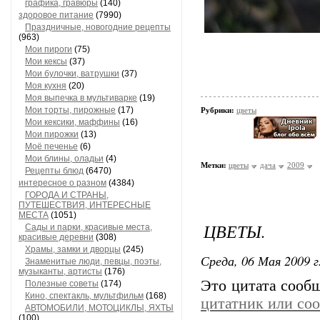
графика, гравюры
(140)
здоровое питание
(7990)
Праздничные, новогодние рецепты
(963)
Мои пироги
(75)
Мои кексы
(37)
Мои булочки, ватрушки
(37)
Моя кухня
(20)
Моя выпечка в мультиварке
(19)
Мои торты, пирожные
(17)
Рубрики:
цветы
Мои кексики, маффины
(16)
Мои пирожки
(13)
Моё печенье
(6)
Мои блины, оладьи
(4)
Метки:
цветы
дача
2009
Рецепты блюд
(6470)
интересное о разном
(4384)
ГОРОДА И СТРАНЫ,
ПУТЕШЕСТВИЯ, ИНТЕРЕСНЫЕ
МЕСТА
(1051)
ЦВЕТЫ.
Сады и парки, красивые места,
красивые деревни
(308)
Храмы, замки и дворцы
(245)
Среда, 06 Мая 2009 г
Знаменитые люди, певцы, поэты,
музыканты, артисты
(176)
Это цитата сооб
Полезные советы
(174)
Кино, спектакль, мультфильм
(168)
цитатник или со
АВТОМОБИЛИ, МОТОЦИКЛЫ, ЯХТЫ
(100)