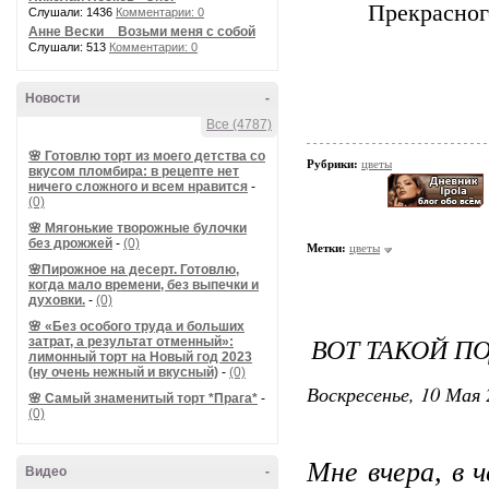
Прекрасног
Слушали: 1436
Комментарии: 0
Анне Вески _ Возьми меня с собой
Слушали: 513
Комментарии: 0
Новости
-
Все (4787)
🌸 Готовлю торт из моего детства со
Рубрики:
цветы
вкусом пломбира: в рецепте нет
ничего сложного и всем нравится
-
(0)
🌸 Мягонькие творожные булочки
без дрожжей
-
(0)
Метки:
цветы
🌸Пирожное на десерт. Готовлю,
когда мало времени, без выпечки и
духовки.
-
(0)
🌸 «Без особого труда и больших
ВОТ ТАКОЙ П
затрат, а результат отменный»:
лимонный торт на Новый год 2023
(ну очень нежный и вкусный)
-
(0)
Воскресенье, 10 Мая 
🌸 Самый знаменитый торт *Прага*
-
(0)
Мне вчера, в 
Видео
-