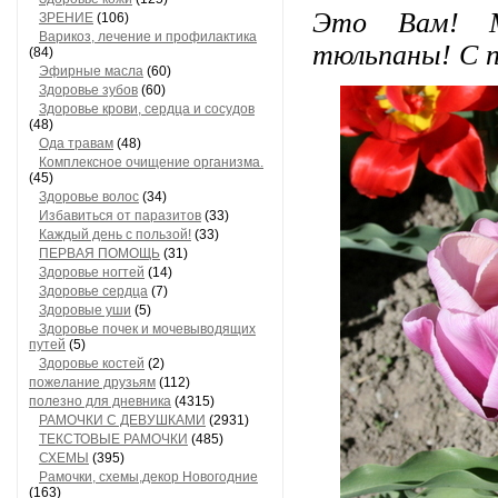
Это Вам! М
ЗРЕНИЕ
(106)
Варикоз, лечение и профилактика
тюльпаны! С п
(84)
Эфирные масла
(60)
Здоровье зубов
(60)
Здоровье крови, сердца и сосудов
(48)
Ода травам
(48)
Комплексное очищение организма.
(45)
Здоровье волос
(34)
Избавиться от паразитов
(33)
Каждый день с пользой!
(33)
ПЕРВАЯ ПОМОЩЬ
(31)
Здоровье ногтей
(14)
Здоровье сердца
(7)
Здоровые уши
(5)
Здоровье почек и мочевыводящих
путей
(5)
Здоровье костей
(2)
пожелание друзьям
(112)
полезно для дневника
(4315)
РАМОЧКИ С ДЕВУШКАМИ
(2931)
ТЕКСТОВЫЕ РАМОЧКИ
(485)
СХЕМЫ
(395)
Рамочки, схемы,декор Новогодние
(163)