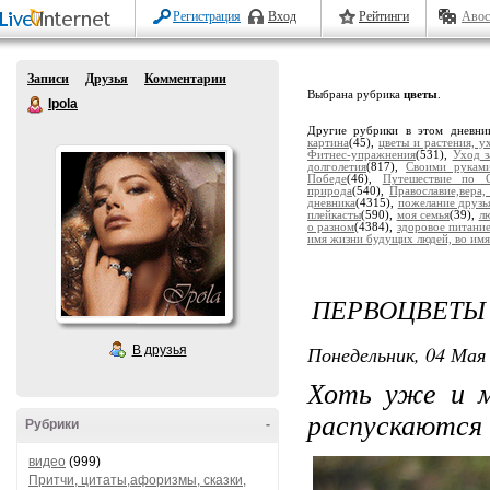
Регистрация
Вход
Рейтинги
Авос
Записи
Друзья
Комментарии
Выбрана рубрика
цветы
.
Ipola
Другие рубрики в этом дневни
картина
(45),
цветы и растения, у
Фитнес-упражнения
(531),
Уход з
долголетия
(817),
Своими рукам
Победе
(46),
Путешествие по С
природа
(540),
Православие,вера,
дневника
(4315),
пожелание друзь
плейкасты
(590),
моя семья
(39),
лю
о разном
(4384),
здоровое питани
имя жизни будущих людей, во имя
ПЕРВОЦВЕТЫ 
Понедельник, 04 Мая 
В друзья
Хоть уже и м
распускаются 
Рубрики
-
видео
(999)
Притчи, цитаты,афоризмы, сказки,