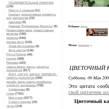
ПОЗДРАВИТЕЛЬНЫЕ РАМОЧКИ
(134)
Просто о сложном
(31)
Клипарт, декоративные элементы
png, картиночки
(24)
Аватарки
(9)
Рамочка "Кулинарные Рецепты"
(6)
Рубрики:
цветы
Православие,вера, православные
молитвы
(190)
природа
(540)
прочее фото
(530)
Метки:
тюльпаны
Уроки фотографии
(9)
Фото цветов
(134)
Путь к Победе
(46)
разное
(288)
Реклама
(183)
ЦВЕТОЧНЫЙ 
советы врача, диеты, рецепты
долголетия
(817)
ЙОГА, ЦИГУН, ШИАЦУ, АЮРВЕДА -
Суббота, 09 Мая 200
секреты долголетия
(296)
дизайн, мода,советы дизайнера,
Это цитата соо
стилиста, интерьеры
(708)
Сервировка
(9)
свой цитатник и
стихи
(7762)
Мои стихи
(2077)
Цветочный ка
Стихи о городах
(16)
тесты
(119)