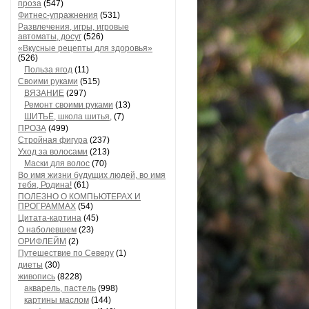
проза
(547)
Фитнес-упражнения
(531)
Развлечения, игры, игровые
автоматы, досуг
(526)
«Вкусные рецепты для здоровья»
(526)
Польза ягод
(11)
Своими руками
(515)
ВЯЗАНИЕ
(297)
Ремонт своими руками
(13)
ШИТЬЁ, школа шитья,
(7)
ПРОЗА
(499)
Стройная фигура
(237)
Уход за волосами
(213)
Маски для волос
(70)
Во имя жизни будущих людей, во имя
тебя, Родина!
(61)
ПОЛЕЗНО О КОМПЬЮТЕРАХ И
ПРОГРАММАХ
(54)
Цитата-картина
(45)
О наболевшем
(23)
ОРИФЛЕЙМ
(2)
Путешествие по Северу
(1)
диеты
(30)
живопись
(8228)
акварель, пастель
(998)
картины маслом
(144)