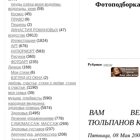
Фотоподборка
пруды,озёра,моря,водоёмы,
водопады, реки
(59)
Космос
(45)
ПРАВО
(9)
Пещеры
(2)
ДИНАСТИЯ РОМАНОВЫХ
(47)
искусство
(3912)
Иллюстрации
(1824)
АРТ
(676)
НАТЮРМОРТ
(583)
Рисунок
(360)
ФОТОАРТ
(235)
Рубрики:
цветы
Личное
(168)
Мои стихи
(6)
ВЗГЛЯД ИЗ ОКНА
(2)
любовь, счастье, стихи о любви, стихи
о счастье,
(1190)
моя семья
(39)
музыка, плейкасты
(590)
народная медицина,
здоровье,помощь
(5974)
ВАМ ВЕЛ
Здоровье
(1495)
Лечение упражнениями
(776)
ТЮЛЬПАНОВ К
САМОМАССАЖ, МАССАЖ
(269)
Здоровье суставов
(237)
Пятница, 08 Мая 200
Акупунктура, акупрессура
(208)
Здоровье кожи
(125)