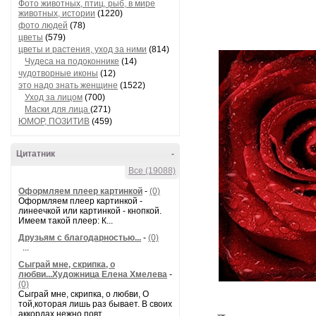
Фото животных, птиц, рыб, в мире
животных, истории
(1220)
фото людей
(78)
цветы
(579)
цветы и растения, уход за ними
(814)
Чудеса на подоконнике
(14)
чудотворные иконы
(12)
это надо знать женщине
(1522)
Уход за лицом
(700)
Маски для лица
(271)
ЮМОР, ПОЗИТИВ
(459)
Цитатник
-
Все (19088)
Оформляем плеер картинкой
-
(0)
Оформляем плеер картинкой -
линеечкой или картинкой - кнопкой.
Имеем такой плеер: К...
Друзьям с благодарностью...
-
(0)
...
Сыграй мне, скрипка, о
любви...Художница Елена Хмелева
-
(0)
Сыграй мне, скрипка, о любви, О
той,которая лишь раз бывает. В своих
аккордах нежно повт...