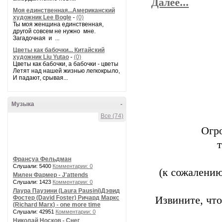
Далее...
Моя единственная...Американский
художник Lee Bogle
-
(0)
Ты моя женщина единственная,
другой совсем не нужно мне.
Загадочная и ...
Цветы как бабочки... Китайский
художник Liu Yutao
-
(0)
Цветы как бабочки, а бабочки - цветы
Летят над нашей жизнью легкокрыло,
И падают, срывая...
Музыка
-
Все (74)
Огр
т
Франсуа Фельдман
Слушали: 5400
Комментарии: 0
(к сожалению
Милен Фармер - J'attends
Слушали: 1423
Комментарии: 0
Лаура Паузини (Laura Pausini)Дэвид
Фостер (David Foster) Ричард Маркс
Извините, что
(Richard Marx) - one more time
Слушали: 42951
Комментарии: 0
Николай Носков - Снег