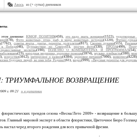
Авось
из (+ сутки) дневников
веты
.
 этом дневнике:
ЮМОР, ПОЗИТИВ
(459),
это надо знать женщине
(1522),
чудотворные
юдей
(78),
Фото животных, птиц, рыб, в мире животных, истории
(1220),
Фитнес-упра
и
(7762),
советы врача, диеты, рецепты долголетия
(817),
Своими руками
(515),
Реклама
 к Победе
(46),
Путешествие по Северу
(1),
прочее фото
(530),
ПРОЗА
(499),
Прит
, православные молитвы
(190),
ПОЛЕЗНО О КОМПЬЮТЕРАХ И ПРОГРАММАХ
(54
наболевшем
(23),
народная медицина, здоровье,помощь
(5974),
музыка, плейкасты
(590),
моя
8),
искусство
(3912),
интересное о разном
(4384),
здоровое питание
(7990),
живопись
(8228
жизни будущих людей, во имя тебя, Родина!
(61),
видео
(999),
«Вкусные рецепты для здоров
: ТРИУМФАЛЬНОЕ ВОЗВРАЩЕНИЕ
2009 г. 09:21
+ в цитатник
 флористических трендов сезона «Весна/Лето 2009» - возвращение в больш
тов. Главный мировой эксперт в области флористики, Цветочное Бюро Голланд
рь настал черед второго рождения для всех привычной фрезии.