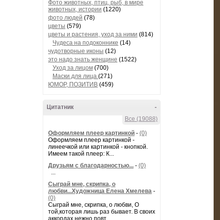
Фото животных, птиц, рыб, в мире
животных, истории
(1220)
фото людей
(78)
цветы
(579)
цветы и растения, уход за ними
(814)
Чудеса на подоконнике
(14)
чудотворные иконы
(12)
это надо знать женщине
(1522)
Уход за лицом
(700)
Маски для лица
(271)
ЮМОР, ПОЗИТИВ
(459)
Цитатник
-
Все (19088)
Оформляем плеер картинкой
-
(0)
Оформляем плеер картинкой -
линеечкой или картинкой - кнопкой.
Имеем такой плеер: К...
Друзьям с благодарностью...
-
(0)
...
Сыграй мне, скрипка, о
любви...Художница Елена Хмелева
-
(0)
Сыграй мне, скрипка, о любви, О
той,которая лишь раз бывает. В своих
аккордах нежно повт...