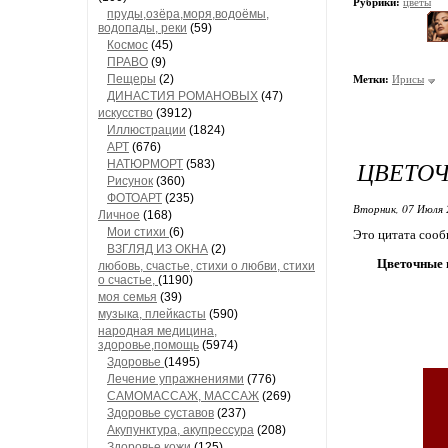
Рубрики:
цветы
пруды,озёра,моря,водоёмы,
водопады, реки
(59)
Космос
(45)
ПРАВО
(9)
Пещеры
(2)
Метки:
Ирисы
ДИНАСТИЯ РОМАНОВЫХ
(47)
искусство
(3912)
Иллюстрации
(1824)
АРТ
(676)
ЦВЕТО
НАТЮРМОРТ
(583)
Рисунок
(360)
ФОТОАРТ
(235)
Вторник, 07 Июля 
Личное
(168)
Мои стихи
(6)
Это цитата соо
ВЗГЛЯД ИЗ ОКНА
(2)
Цветочные 
любовь, счастье, стихи о любви, стихи
о счастье,
(1190)
моя семья
(39)
музыка, плейкасты
(590)
народная медицина,
здоровье,помощь
(5974)
Здоровье
(1495)
Лечение упражнениями
(776)
САМОМАССАЖ, МАССАЖ
(269)
Здоровье суставов
(237)
Акупунктура, акупрессура
(208)
Здоровье кожи
(125)