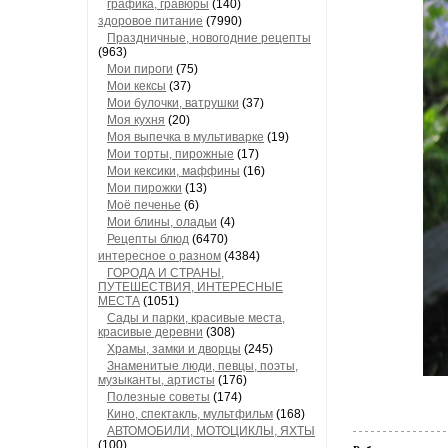
графика, гравюры
(140)
здоровое питание
(7990)
Праздничные, новогодние рецепты
(963)
Мои пироги
(75)
Мои кексы
(37)
Мои булочки, ватрушки
(37)
Моя кухня
(20)
Моя выпечка в мультиварке
(19)
Мои торты, пирожные
(17)
Мои кексики, маффины
(16)
Мои пирожки
(13)
Моё печенье
(6)
Мои блины, оладьи
(4)
Рецепты блюд
(6470)
интересное о разном
(4384)
ГОРОДА И СТРАНЫ,
ПУТЕШЕСТВИЯ, ИНТЕРЕСНЫЕ
МЕСТА
(1051)
Сады и парки, красивые места,
красивые деревни
(308)
Храмы, замки и дворцы
(245)
Знаменитые люди, певцы, поэты,
музыканты, артисты
(176)
Полезные советы
(174)
Кино, спектакль, мультфильм
(168)
АВТОМОБИЛИ, МОТОЦИКЛЫ, ЯХТЫ
(100)