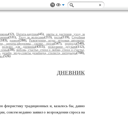
 иконы
(12),
Цитата-картина
(45),
цветы и растения, уход за
жнения
(531),
Уход за волосами
(213),
тесты
(119),
Стройная
(183),
разное
(288),
Развлечения, игры, игровые автоматы,
чи, цитаты,афоризмы, сказки, проза
(547),
природа
(540),
),
полезно для дневника
(4315),
пожелание друзьям
(112),
 семья
(39),
любовь, счастье, стихи о любви, стихи о счастье,
),
дизайн, мода,советы дизайнера, стилиста, интерьеры
(708),
ья»
(526)
ДНЕВНИК
ую флористику традиционных и, казалось бы, давно
ии, совсем недавно заявил о возрождении спроса на