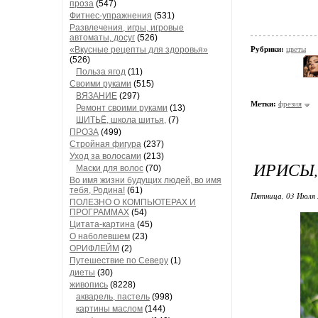
проза
(547)
Фитнес-упражнения
(531)
Развлечения, игры, игровые
автоматы, досуг
(526)
«Вкусные рецепты для здоровья»
Рубрики:
цветы
(526)
Польза ягод
(11)
Своими руками
(515)
ВЯЗАНИЕ
(297)
Метки:
фрезия
Ремонт своими руками
(13)
ШИТЬЁ, школа шитья,
(7)
ПРОЗА
(499)
Стройная фигура
(237)
Уход за волосами
(213)
ИРИСЫ,
Маски для волос
(70)
Во имя жизни будущих людей, во имя
тебя, Родина!
(61)
Пятница, 03 Июля 
ПОЛЕЗНО О КОМПЬЮТЕРАХ И
ПРОГРАММАХ
(54)
Цитата-картина
(45)
О наболевшем
(23)
ОРИФЛЕЙМ
(2)
Путешествие по Северу
(1)
диеты
(30)
живопись
(8228)
акварель, пастель
(998)
картины маслом
(144)