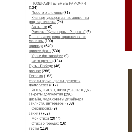
ПОЗДРАВИТЕЛЬНЫЕ РАМОЧКИ
(134)
Просто о сложном
(31)
Клипарт, декоративные элементы
png, картиночки
(24)
Аватарки
(9)
Рамочка "Кулинарные Рецепты"
(6)
Православие,вера, православные
молитвы
(190)
природа
(540)
прочее фото
(530)
Уроки фотографии
(9)
Фото цветов
(134)
Путь к Победе
(46)
разное
(288)
Реклама
(183)
советы врача, диеты, рецепты
долголетия
(817)
ЙОГА, ЦИГУН, ШИАЦУ, АЮРВЕДА -
секреты долголетия
(296)
дизайн, мода,советы дизайнера,
стилиста, интерьеры
(708)
Сервировка
(9)
стихи
(7762)
Мои стихи
(2077)
Стихи о городах
(16)
тесты
(119)