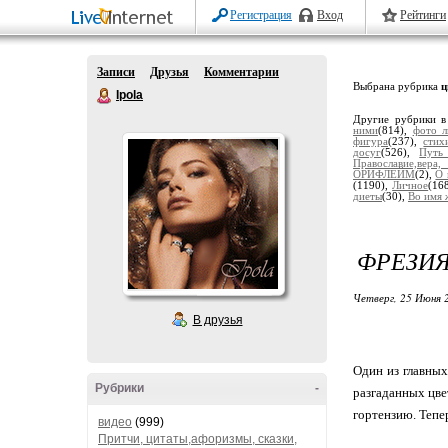
Регистрация
Вход
Рейтинги
Записи
Друзья
Комментарии
Выбрана рубрика
ц
Ipola
Другие рубрики в
ними
(814),
фото л
фигура
(237),
стих
досуг
(526),
Путь
Православие,вера
ОРИФЛЕЙМ
(2),
О 
(1190),
Личное
(16
диеты
(30),
Во имя 
ФРЕЗИЯ
Четверг, 25 Июня 
В друзья
Один из главных
Рубрики
-
разгаданных цве
гортензию. Тепе
видео
(999)
Притчи, цитаты,афоризмы, сказки,