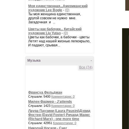
Моя единственная...Американский
художник Lee Bogle
-
(0)
Ты моя женщина единственная,
другой совсем не нужно мне.
Загадочная и ...
Цветы как бабочки... Китайский
художник Liu Yutao
-
(0)
Цветы как бабочки, а бабочки - цветы
Летят над нашей жизнью легкокрыло,
И падают, срывая...
Музыка
-
Все (74)
Франсуа Фельдман
Слушали: 5400
Комментарии: 0
Милен Фармер - J'attends
Слушали: 1423
Комментарии: 0
Лаура Паузини (Laura Pausini)Дэвид
Фостер (David Foster) Ричард Маркс
(Richard Marx) - one more time
Слушали: 42951
Комментарии: 0
Николай Носков - Снег