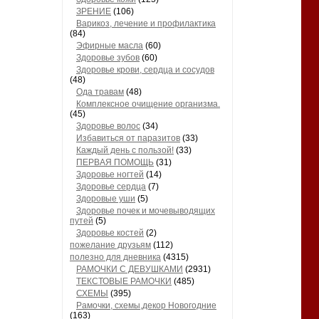
ЗРЕНИЕ
(106)
Варикоз, лечение и профилактика
(84)
Эфирные масла
(60)
Здоровье зубов
(60)
Здоровье крови, сердца и сосудов
(48)
Ода травам
(48)
Комплексное очищение организма.
(45)
Здоровье волос
(34)
Избавиться от паразитов
(33)
Каждый день с пользой!
(33)
ПЕРВАЯ ПОМОЩЬ
(31)
Здоровье ногтей
(14)
Здоровье сердца
(7)
Здоровые уши
(5)
Здоровье почек и мочевыводящих
путей
(5)
Здоровье костей
(2)
пожелание друзьям
(112)
полезно для дневника
(4315)
РАМОЧКИ С ДЕВУШКАМИ
(2931)
ТЕКСТОВЫЕ РАМОЧКИ
(485)
СХЕМЫ
(395)
Рамочки, схемы,декор Новогодние
(163)