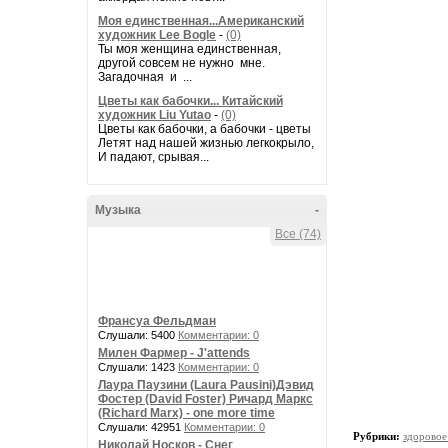
Моя единственная...Американский
художник Lee Bogle
-
(0)
Ты моя женщина единственная,
другой совсем не нужно мне.
Загадочная и ...
Цветы как бабочки... Китайский
художник Liu Yutao
-
(0)
Цветы как бабочки, а бабочки - цветы
Летят над нашей жизнью легкокрыло,
И падают, срывая...
Музыка
-
Все (74)
Франсуа Фельдман
Слушали: 5400
Комментарии: 0
Милен Фармер - J'attends
Слушали: 1423
Комментарии: 0
Лаура Паузини (Laura Pausini)Дэвид
Фостер (David Foster) Ричард Маркс
(Richard Marx) - one more time
Слушали: 42951
Комментарии: 0
Рубрики:
здоровое
Николай Носков - Снег