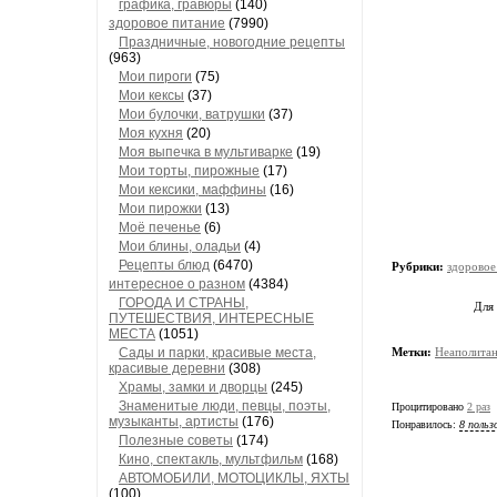
графика, гравюры
(140)
здоровое питание
(7990)
Праздничные, новогодние рецепты
(963)
Мои пироги
(75)
Мои кексы
(37)
Мои булочки, ватрушки
(37)
Моя кухня
(20)
Моя выпечка в мультиварке
(19)
Мои торты, пирожные
(17)
Мои кексики, маффины
(16)
Мои пирожки
(13)
Моё печенье
(6)
Мои блины, оладьи
(4)
Рецепты блюд
(6470)
Рубрики:
здоровое
интересное о разном
(4384)
ГОРОДА И СТРАНЫ,
Для
ПУТЕШЕСТВИЯ, ИНТЕРЕСНЫЕ
МЕСТА
(1051)
Сады и парки, красивые места,
Метки:
Неаполитан
красивые деревни
(308)
Храмы, замки и дворцы
(245)
Знаменитые люди, певцы, поэты,
Процитировано
2 раз
музыканты, артисты
(176)
Понравилось:
8 польз
Полезные советы
(174)
Кино, спектакль, мультфильм
(168)
АВТОМОБИЛИ, МОТОЦИКЛЫ, ЯХТЫ
(100)