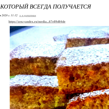
 КОТОРЫЙ ВСЕГДА ПОЛУЧАЕТСЯ
я 2020 г. 11:12
+ в цитатник
https://zen.yandex.ru/media...67e89d04de