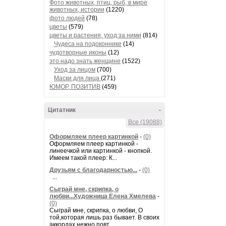
Фото животных, птиц, рыб, в мире
животных, истории
(1220)
фото людей
(78)
цветы
(579)
цветы и растения, уход за ними
(814)
Чудеса на подоконнике
(14)
чудотворные иконы
(12)
это надо знать женщине
(1522)
Уход за лицом
(700)
Маски для лица
(271)
ЮМОР, ПОЗИТИВ
(459)
Цитатник
-
Все (19088)
Оформляем плеер картинкой
-
(0)
Оформляем плеер картинкой -
линеечкой или картинкой - кнопкой.
Имеем такой плеер: К...
Друзьям с благодарностью...
-
(0)
...
Сыграй мне, скрипка, о
любви...Художница Елена Хмелева
-
(0)
Сыграй мне, скрипка, о любви, О
той,которая лишь раз бывает. В своих
аккордах нежно повт...