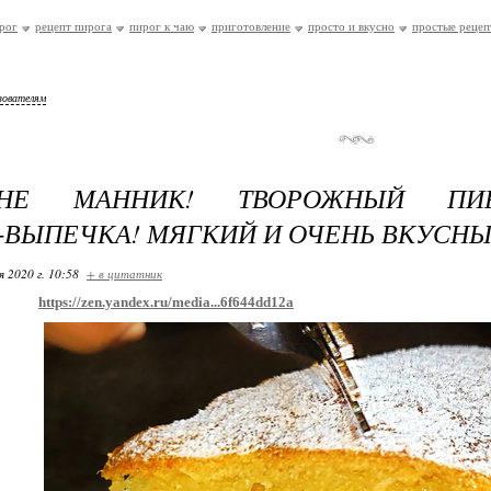
рог
рецепт пирога
пирог к чаю
приготовление
просто и вкусно
простые рецеп
зователям
НЕ МАННИК! ТВОРОЖНЫЙ ПИ
ВЫПЕЧКА! МЯГКИЙ И ОЧЕНЬ ВКУСН
я 2020 г. 10:58
+ в цитатник
https://zen.yandex.ru/media...6f644dd12a