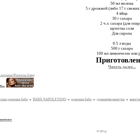
50 мл молока
5 г дрожжей (либо 17 г свежи
4 яйца
30 г сахара
2 ч.л. сахара (для опа
щепотка соли
Для сиропа
0.5 л воды
500 г сахара
100 мл лимончелло или 
Приготовлен
Читать далее...
 питание/Рецепты блюд
 Вас
ская ромовая баба
BABÀ NAPOLETANO
ромовая баба
домащняя выпечка
выпечк
ователям