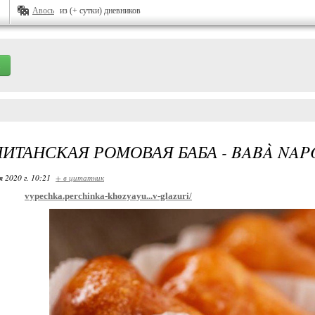
Авось
из (+ сутки) дневников
ИТАНСКАЯ РОМОВАЯ БАБА - BABÀ NAP
я 2020 г. 10:21
+ в цитатник
vypechka.perchinka-khozyayu...v-glazuri/