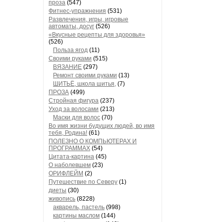
проза
(547)
Фитнес-упражнения
(531)
Развлечения, игры, игровые
автоматы, досуг
(526)
«Вкусные рецепты для здоровья»
(526)
Польза ягод
(11)
Своими руками
(515)
ВЯЗАНИЕ
(297)
Ремонт своими руками
(13)
ШИТЬЁ, школа шитья,
(7)
ПРОЗА
(499)
Стройная фигура
(237)
Уход за волосами
(213)
Маски для волос
(70)
Во имя жизни будущих людей, во имя
тебя, Родина!
(61)
ПОЛЕЗНО О КОМПЬЮТЕРАХ И
ПРОГРАММАХ
(54)
Цитата-картина
(45)
О наболевшем
(23)
ОРИФЛЕЙМ
(2)
Путешествие по Северу
(1)
диеты
(30)
живопись
(8228)
акварель, пастель
(998)
картины маслом
(144)