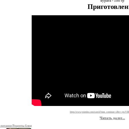
курага - 100 гр
Приготовлен
https://www.youtube.com/watch?time_continue=1&v=-qwV
Читать далее...
 питание/Рецепты блюд