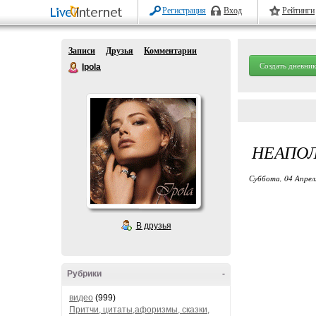
Регистрация
Вход
Рейтинги
Записи
Друзья
Комментарии
Создать дневник
Ipola
НЕАПОЛ
Суббота, 04 Апрел
В друзья
Рубрики
-
видео
(999)
Притчи, цитаты,афоризмы, сказки,