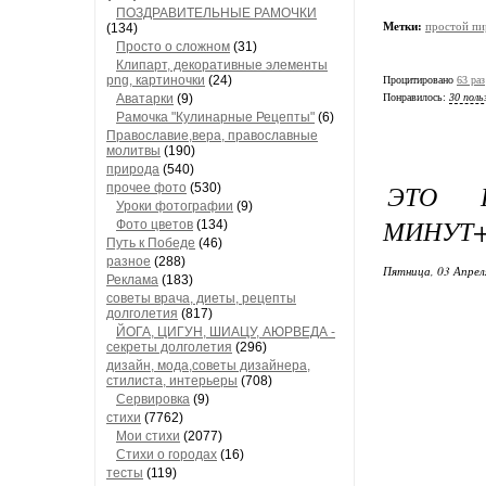
ПОЗДРАВИТЕЛЬНЫЕ РАМОЧКИ
Метки:
простой пи
(134)
Просто о сложном
(31)
Клипарт, декоративные элементы
png, картиночки
(24)
Процитировано
63 раз
Аватарки
(9)
Понравилось:
30 поль
Рамочка "Кулинарные Рецепты"
(6)
Православие,вера, православные
молитвы
(190)
природа
(540)
ЭТО 
прочее фото
(530)
Уроки фотографии
(9)
МИНУТ+
Фото цветов
(134)
Путь к Победе
(46)
разное
(288)
Пятница, 03 Апрел
Реклама
(183)
советы врача, диеты, рецепты
долголетия
(817)
ЙОГА, ЦИГУН, ШИАЦУ, АЮРВЕДА -
секреты долголетия
(296)
дизайн, мода,советы дизайнера,
стилиста, интерьеры
(708)
Сервировка
(9)
стихи
(7762)
Мои стихи
(2077)
Стихи о городах
(16)
тесты
(119)