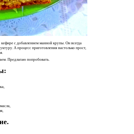
 кефире с добавлением манной крупы. Он всегда
уктуру. А процесс приготовления настолько прост,
я.
аем. Предлагаю попробовать.
ы:
ка,
 масла,
я,
ие.