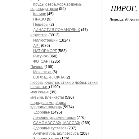
пруды,озёра,моря,водоёмы,
ПИРОГ,
водопады, реки
(59)
Космос
(45)
ПРАВО
(9)
Пятница, 03 Апрел
Пещеры
(2)
ДИНАСТИЯ РОМАНОВЫХ
(47)
искусство
(3912)
Иллюстрации
(1824)
АРТ
(676)
НАТЮРМОРТ
(583)
Рисунок
(360)
ФОТОАРТ
(235)
Личное
(168)
Мои стихи
(6)
ВЗГЛЯД ИЗ ОКНА
(2)
любовь, счастье, стихи о любви, стихи
о счастье,
(1190)
моя семья
(39)
музыка, плейкасты
(590)
народная медицина,
здоровье,помощь
(5974)
Здоровье
(1495)
Лечение упражнениями
(776)
САМОМАССАЖ, МАССАЖ
(269)
Здоровье суставов
(237)
Акупунктура, акупрессура
(208)
Здоровье кожи
(125)