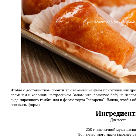
Чтобы с достоинством пройти три важнейшие фазы приготовления дрож
временем и хорошим настроением. Запомните: ромовую бабу на неапол
виде пирожного-грибка или в форме торта "саварена". Важно, чтобы о
половины формы.
Ингредиен
Для теста
250 г пшеничной муки высше
90 г сливочного масла (заранее р