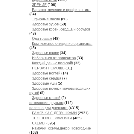
ЗРЕНИЕ
(106)
Варикоз, лечение и профилактика
(84)
Эфирные масла
(60)
Здоровье зубов
(60)
Здоровье крови, сердца и сосудов
(48)
Ода травам
(48)
Комплексное очищение организма.
(45)
Здоровье волос
(34)
Избавиться от паразитов
(33)
Каждый день с пользой!
(33)
ПЕРВАЯ ПОМОЩЬ
(31)
Здоровье ногтей
(14)
Здоровье сердца
(7)
Здоровые уши
(5)
Здоровье почек и мочевыводящих
путей
(5)
Здоровье костей
(2)
пожелание друзьям
(112)
полезно для дневника
(4315)
РАМОЧКИ С ДЕВУШКАМИ
(2931)
ТЕКСТОВЫЕ РАМОЧКИ
(485)
СХЕМЫ
(395)
Рамочки, схемы,декор Новогодние
(163)