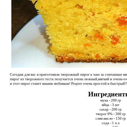
Сегодня для вас я приготовила творожный пирог к чаю за считанные
пирог из творожного теста получается очень нежный,мягкий и очень-о
и этот пирог станет вашим любимым! Рецепт очень простой и быстрый!!
Ингредиент
мука - 200 гр
яйца - 3 шт
сахар - 200 гр
творог 9% - 300 гр
слив.масло - 150 гр
сода - 1 ч.л