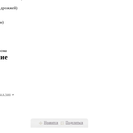
х дрожжей)
ры)
рома
ие
а к чаю
Нравится
Поделиться