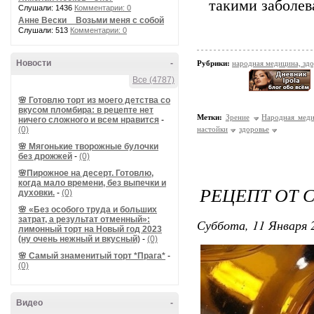
такими заболев
Слушали: 1436
Комментарии: 0
Анне Вески _ Возьми меня с собой
Слушали: 513
Комментарии: 0
Новости
-
Рубрики:
народная медицина, зд
Все (4787)
🌸 Готовлю торт из моего детства со
вкусом пломбира: в рецепте нет
Метки:
Зрение
Народная мед
ничего сложного и всем нравится
-
(0)
настойки
здоровье
🌸 Мягонькие творожные булочки
без дрожжей
-
(0)
🌸Пирожное на десерт. Готовлю,
когда мало времени, без выпечки и
РЕЦЕПТ ОТ 
духовки.
-
(0)
🌸 «Без особого труда и больших
затрат, а результат отменный»:
Суббота, 11 Января 2
лимонный торт на Новый год 2023
(ну очень нежный и вкусный)
-
(0)
🌸 Самый знаменитый торт *Прага*
-
(0)
Видео
-