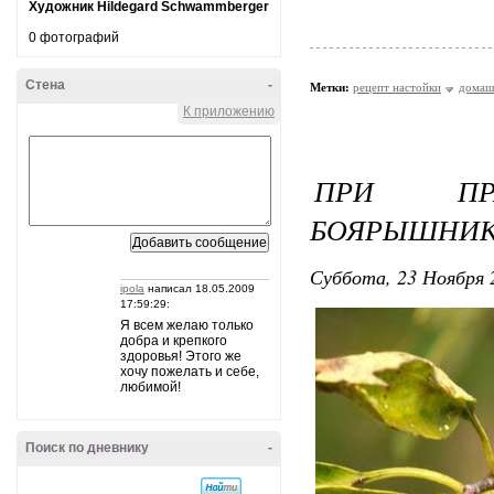
Художник Hildegard Schwammberger
0 фотографий
Стена
-
Метки:
рецепт настойки
домаш
К приложению
ПРИ ПРА
БОЯРЫШНИК
Суббота, 23 Ноября 
ipola
написал 18.05.2009
17:59:29:
Я всем желаю только
добра и крепкого
здоровья! Этого же
хочу пожелать и себе,
любимой!
Поиск по дневнику
-