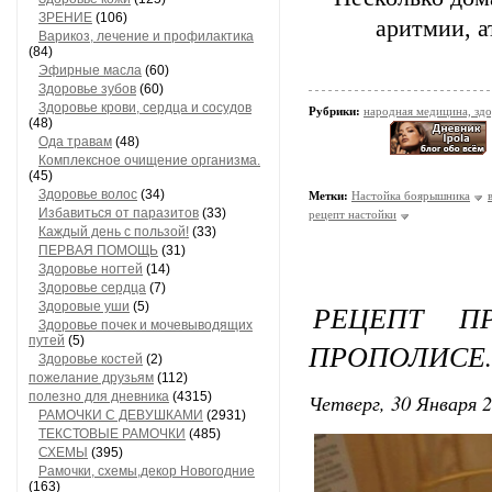
ЗРЕНИЕ
(106)
аритмии, а
Варикоз, лечение и профилактика
(84)
Эфирные масла
(60)
Здоровье зубов
(60)
Здоровье крови, сердца и сосудов
Рубрики:
народная медицина, зд
(48)
Ода травам
(48)
Комплексное очищение организма.
(45)
Здоровье волос
(34)
Метки:
Настойка боярышника
Избавиться от паразитов
(33)
рецепт настойки
Каждый день с пользой!
(33)
ПЕРВАЯ ПОМОЩЬ
(31)
Здоровье ногтей
(14)
Здоровье сердца
(7)
РЕЦЕПТ П
Здоровые уши
(5)
Здоровье почек и мочевыводящих
путей
(5)
ПРОПОЛИСЕ
Здоровье костей
(2)
пожелание друзьям
(112)
полезно для дневника
(4315)
Четверг, 30 Января 2
РАМОЧКИ С ДЕВУШКАМИ
(2931)
ТЕКСТОВЫЕ РАМОЧКИ
(485)
СХЕМЫ
(395)
Рамочки, схемы,декор Новогодние
(163)