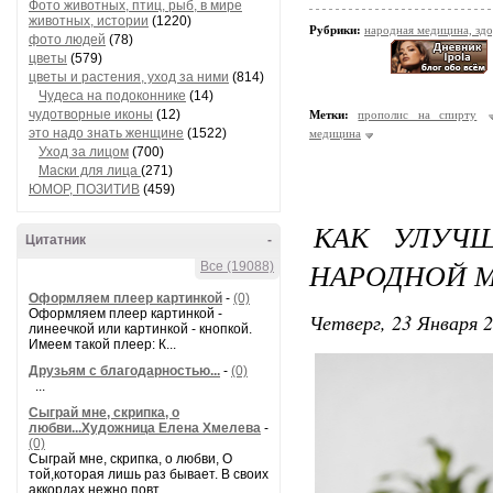
Фото животных, птиц, рыб, в мире
животных, истории
(1220)
Рубрики:
народная медицина, зд
фото людей
(78)
цветы
(579)
цветы и растения, уход за ними
(814)
Чудеса на подоконнике
(14)
чудотворные иконы
(12)
Метки:
прополис на спирту
это надо знать женщине
(1522)
медицина
Уход за лицом
(700)
Маски для лица
(271)
ЮМОР, ПОЗИТИВ
(459)
КАК УЛУЧ
Цитатник
-
НАРОДНОЙ 
Все (19088)
Оформляем плеер картинкой
-
(0)
Оформляем плеер картинкой -
Четверг, 23 Января 2
линеечкой или картинкой - кнопкой.
Имеем такой плеер: К...
Друзьям с благодарностью...
-
(0)
...
Сыграй мне, скрипка, о
любви...Художница Елена Хмелева
-
(0)
Сыграй мне, скрипка, о любви, О
той,которая лишь раз бывает. В своих
аккордах нежно повт...