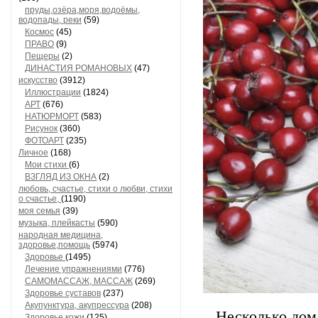
пруды,озёра,моря,водоёмы,
водопады, реки
(59)
Космос
(45)
ПРАВО
(9)
Пещеры
(2)
ДИНАСТИЯ РОМАНОВЫХ
(47)
искусство
(3912)
Иллюстрации
(1824)
АРТ
(676)
НАТЮРМОРТ
(583)
Рисунок
(360)
ФОТОАРТ
(235)
Личное
(168)
Мои стихи
(6)
ВЗГЛЯД ИЗ ОКНА
(2)
любовь, счастье, стихи о любви, стихи
о счастье,
(1190)
моя семья
(39)
музыка, плейкасты
(590)
народная медицина,
здоровье,помощь
(5974)
Здоровье
(1495)
Лечение упражнениями
(776)
САМОМАССАЖ, МАССАЖ
(269)
Здоровье суставов
(237)
Акупунктура, акупрессура
(208)
Несколько дом
Здоровье кожи
(125)