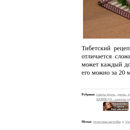
Тибетский рецеп
отличается слож
может каждый до
его можно за 20 
Рубрики:
советы врача, диеты,
АЮРВЕДА - секреты до
Метки:
чесночная настойка
оч