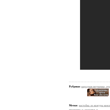
Рубрики:
народная медицина, зд
Метки:
настойка из кожуры конс
медицина
здоровье