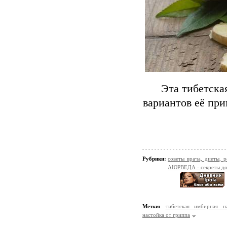
Эта тибетска
вариантов её при
Рубрики:
советы врача, диеты,
АЮРВЕДА - секреты до
Метки:
тибетская имбирная н
настойка от гриппа