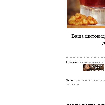
Ваша щитовидк
д
Рубрики:
народная медицина, зд
Метки:
Настойка из перегоро
настойки