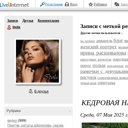
Регистрация
Вход
Рейтинги
Авос
Записи
Друзья
Комментарии
Записи с меткой р
Ipola
Другие метки пользователя ↓
блог
акварель
в
leo michelev
женский портрет
женщ
ирина расшивалова
народные рецепты
народны
польза
пирог
п
пользователю
рамочки с девушкам
рисунок
современная живо
элинушка
чёрный ящик
В друзья
КЕДРОВАЯ Н
Рубрики
-
Среда, 07 Мая 2025 г
видео
(999)
Притчи, цитаты,афоризмы, сказки,