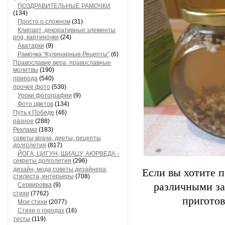
ПОЗДРАВИТЕЛЬНЫЕ РАМОЧКИ
(134)
Просто о сложном
(31)
Клипарт, декоративные элементы
png, картиночки
(24)
Аватарки
(9)
Рамочка "Кулинарные Рецепты"
(6)
Православие,вера, православные
молитвы
(190)
природа
(540)
прочее фото
(530)
Уроки фотографии
(9)
Фото цветов
(134)
Путь к Победе
(46)
разное
(288)
Реклама
(183)
советы врача, диеты, рецепты
долголетия
(817)
ЙОГА, ЦИГУН, ШИАЦУ, АЮРВЕДА -
секреты долголетия
(296)
дизайн, мода,советы дизайнера,
Если вы хотите 
стилиста, интерьеры
(708)
различными за
Сервировка
(9)
стихи
(7762)
приготов
Мои стихи
(2077)
Стихи о городах
(16)
тесты
(119)