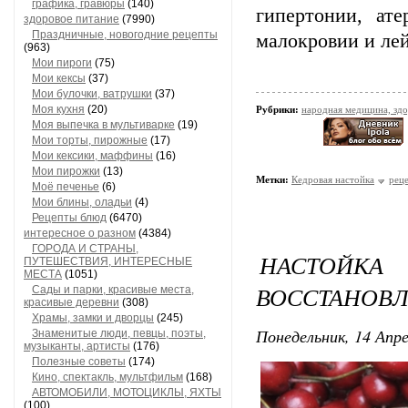
графика, гравюры
(140)
гипертонии, ате
здоровое питание
(7990)
Праздничные, новогодние рецепты
малокровии и лей
(963)
Мои пироги
(75)
Мои кексы
(37)
Мои булочки, ватрушки
(37)
Моя кухня
(20)
Рубрики:
народная медицина, зд
Моя выпечка в мультиварке
(19)
Мои торты, пирожные
(17)
Мои кексики, маффины
(16)
Мои пирожки
(13)
Метки:
Кедровая настойка
рец
Моё печенье
(6)
Мои блины, оладьи
(4)
Рецепты блюд
(6470)
интересное о разном
(4384)
ГОРОДА И СТРАНЫ,
НАСТОЙ
ПУТЕШЕСТВИЯ, ИНТЕРЕСНЫЕ
МЕСТА
(1051)
ВОССТАНОВЛ
Сады и парки, красивые места,
красивые деревни
(308)
Храмы, замки и дворцы
(245)
Понедельник, 14 Апре
Знаменитые люди, певцы, поэты,
музыканты, артисты
(176)
Полезные советы
(174)
Кино, спектакль, мультфильм
(168)
АВТОМОБИЛИ, МОТОЦИКЛЫ, ЯХТЫ
(100)