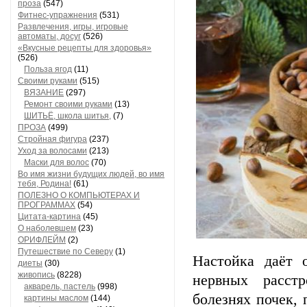
проза
(547)
Фитнес-упражнения
(531)
Развлечения, игры, игровые
автоматы, досуг
(526)
«Вкусные рецепты для здоровья»
(526)
Польза ягод
(11)
Своими руками
(515)
ВЯЗАНИЕ
(297)
Ремонт своими руками
(13)
ШИТЬЁ, школа шитья,
(7)
ПРОЗА
(499)
Стройная фигура
(237)
Уход за волосами
(213)
Маски для волос
(70)
Во имя жизни будущих людей, во имя
тебя, Родина!
(61)
ПОЛЕЗНО О КОМПЬЮТЕРАХ И
ПРОГРАММАХ
(54)
Цитата-картина
(45)
О наболевшем
(23)
ОРИФЛЕЙМ
(2)
Путешествие по Северу
(1)
Настойка даёт 
диеты
(30)
живопись
(8228)
нервных расст
акварель, пастель
(998)
болезнях почек, 
картины маслом
(144)