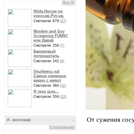
Все (9)
Hilda.Носом по
кокосам.Pin-up.
Смотрели: 879
(27)
Monkey and Guy
Screaming FUNNY
или Давай
Смотрели: 258
(7)
Банановый
потрошитель
Смотрели: 242
(4)
Улыбнись ка!
Самые смешные
видео с живот
Смотрели: 384
(11)
Я тихо шла...
Смотрели: 559
(22)
От сужения сосу
Я - фотограф
-
К приложению