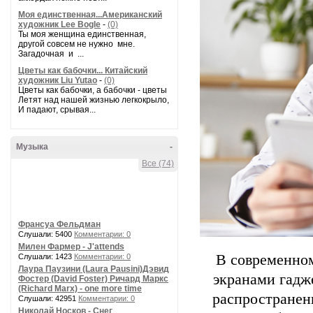
Моя единственная...Американский
художник Lee Bogle
-
(0)
Ты моя женщина единственная,
другой совсем не нужно мне.
Загадочная и ...
Цветы как бабочки... Китайский
художник Liu Yutao
-
(0)
Цветы как бабочки, а бабочки - цветы
Летят над нашей жизнью легкокрыло,
И падают, срывая...
Музыка
-
Все (74)
Франсуа Фельдман
Слушали: 5400
Комментарии: 0
Милен Фармер - J'attends
В современном
Слушали: 1423
Комментарии: 0
Лаура Паузини (Laura Pausini)Дэвид
экранами гадже
Фостер (David Foster) Ричард Маркс
(Richard Marx) - one more time
распространен
Слушали: 42951
Комментарии: 0
Николай Носков - Снег