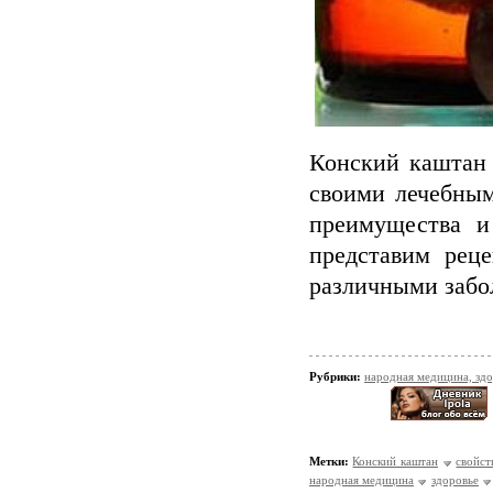
Конский каштан 
своими лечебным
преимущества и
представим рец
различными забо
Рубрики:
народная медицина, зд
Метки:
Конский каштан
свойст
народная медицина
здоровье