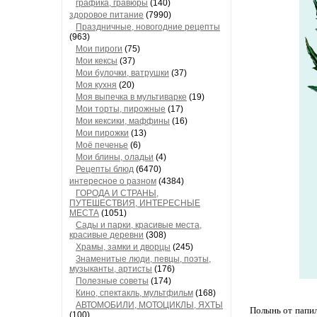
графика, гравюры
(140)
здоровое питание
(7990)
Праздничные, новогодние рецепты
(963)
Мои пироги
(75)
Мои кексы
(37)
Мои булочки, ватрушки
(37)
Моя кухня
(20)
Моя выпечка в мультиварке
(19)
Мои торты, пирожные
(17)
Мои кексики, маффины
(16)
Мои пирожки
(13)
Моё печенье
(6)
Мои блины, оладьи
(4)
Рецепты блюд
(6470)
интересное о разном
(4384)
ГОРОДА И СТРАНЫ,
ПУТЕШЕСТВИЯ, ИНТЕРЕСНЫЕ
МЕСТА
(1051)
Сады и парки, красивые места,
красивые деревни
(308)
Храмы, замки и дворцы
(245)
Знаменитые люди, певцы, поэты,
музыканты, артисты
(176)
Полезные советы
(174)
Кино, спектакль, мультфильм
(168)
АВТОМОБИЛИ, МОТОЦИКЛЫ, ЯХТЫ
Полынь от папил
(100)