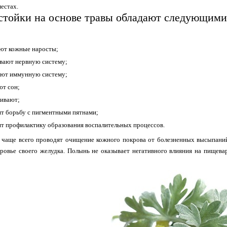
местах.
стойки на основе травы обладают следующими
ют кожные наросты;
вают нервную систему;
ют иммунную систему;
т сон;
ивают;
т борьбу с пигментными пятнами;
т профилактику образования воспалительных процессов.
 чаще всего проводят очищение кожного покрова от болезненных высыпаний
оровье своего желудка. Полынь не оказывает негативного влияния на пищева