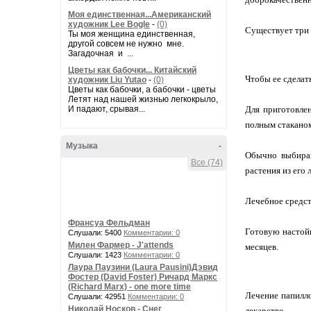
Моя единственная...Американский
художник Lee Bogle
-
(0)
Существует три 
Ты моя женщина единственная,
другой совсем не нужно мне.
Загадочная и ...
Цветы как бабочки... Китайский
Чтобы ее сделат
художник Liu Yutao
-
(0)
Цветы как бабочки, а бабочки - цветы
Летят над нашей жизнью легкокрыло,
И падают, срывая...
Для приготовлен
полным стаканом
Музыка
-
Обычно выбираю
Все (74)
растения из его 
Лечебное средст
Франсуа Фельдман
Готовую настойк
Слушали: 5400
Комментарии: 0
Милен Фармер - J'attends
месяцев.
Слушали: 1423
Комментарии: 0
Лаура Паузини (Laura Pausini)Дэвид
Фостер (David Foster) Ричард Маркс
(Richard Marx) - one more time
Лечение папилло
Слушали: 42951
Комментарии: 0
Николай Носков - Снег
лекарство.