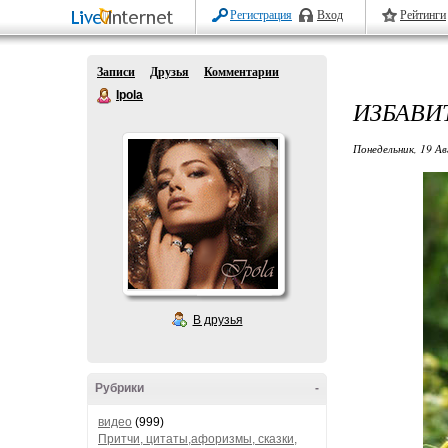
Регистрация
Вход
Рейтинги
Записи
Друзья
Комментарии
Ipola
ИЗБАВИ
Понедельник, 19 Ав
В друзья
Рубрики
-
видео
(999)
Притчи, цитаты,афоризмы, сказки,