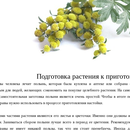
Подготовка растения к пригот
ы человека лечит полынь, которая была куплена и аптеке или собрана 
ым для людей, желающих сэкономить на покупке целебного растения. На сам
самостоятельная заготовка полыни является очень простой. Чтобы в итоге п
травы нужно использовать в процессе приготовления настойки.
и частями растения являются его листья и цветочки. Именно они должны и
. Заниматься сбором полыни лучше всего в период ее цветения. Рекоменду
равы не имеет никакой пользы, так что им стоит пренебречь. Иногда дл