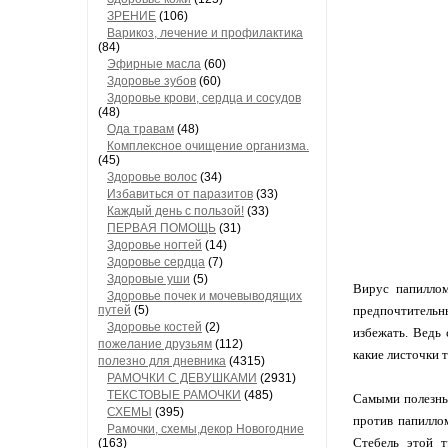
ЗРЕНИЕ
(106)
Варикоз, лечение и профилактика
(84)
Эфирные масла
(60)
Здоровье зубов
(60)
Здоровье крови, сердца и сосудов
(48)
Ода травам
(48)
Комплексное очищение организма.
(45)
Здоровье волос
(34)
Избавиться от паразитов
(33)
Каждый день с пользой!
(33)
ПЕРВАЯ ПОМОЩЬ
(31)
Здоровье ногтей
(14)
Здоровье сердца
(7)
Здоровые уши
(5)
Вирус папиллом
Здоровье почек и мочевыводящих
путей
(5)
предпочтительн
Здоровье костей
(2)
избежать. Ведь 
пожелание друзьям
(112)
какие листочки 
полезно для дневника
(4315)
РАМОЧКИ С ДЕВУШКАМИ
(2931)
ТЕКСТОВЫЕ РАМОЧКИ
(485)
Самыми полезным
СХЕМЫ
(395)
против папиллом
Рамочки, схемы,декор Новогодние
Стебель этой т
(163)