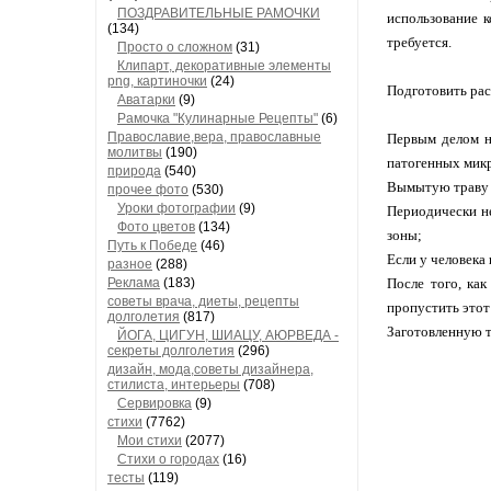
ПОЗДРАВИТЕЛЬНЫЕ РАМОЧКИ
использование 
(134)
требуется.
Просто о сложном
(31)
Клипарт, декоративные элементы
png, картиночки
(24)
Подготовить рас
Аватарки
(9)
Рамочка "Кулинарные Рецепты"
(6)
Православие,вера, православные
Первым делом н
молитвы
(190)
патогенных мик
природа
(540)
Вымытую траву р
прочее фото
(530)
Уроки фотографии
(9)
Периодически не
Фото цветов
(134)
зоны;
Путь к Победе
(46)
Если у человека
разное
(288)
Реклама
(183)
После того, ка
советы врача, диеты, рецепты
пропустить этот
долголетия
(817)
Заготовленную т
ЙОГА, ЦИГУН, ШИАЦУ, АЮРВЕДА -
секреты долголетия
(296)
дизайн, мода,советы дизайнера,
стилиста, интерьеры
(708)
Сервировка
(9)
стихи
(7762)
Мои стихи
(2077)
Стихи о городах
(16)
тесты
(119)