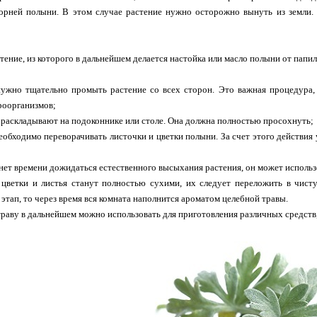
корней полыни. В этом случае растение нужно осторожно вынуть из земли. 
тение, из которого в дальнейшем делается настойка или масло полыни от пап
ужно тщательно промыть растение со всех сторон. Это важная процедура, 
роорганизмов;
аскладывают на подоконнике или столе. Она должна полностью просохнуть;
обходимо переворачивать листочки и цветки полыни. За счет этого действия у
 нет времени дожидаться естественного высыхания растения, он может использ
к цветки и листья станут полностью сухими, их следует переложить в чис
 этап, то через время вся комната наполнится ароматом целебной травы.
раву в дальнейшем можно использовать для приготовления различных средств, 