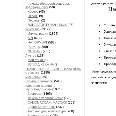
давно в разных 
пруды,озёра,моря,водоёмы,
водопады, реки
(59)
На
Космос
(45)
ПРАВО
(9)
Пещеры
(2)
ДИНАСТИЯ РОМАНОВЫХ
(47)
Устраня
искусство
(3912)
Успокаи
Иллюстрации
(1824)
Повыша
АРТ
(676)
НАТЮРМОРТ
(583)
Улучшаю
Рисунок
(360)
Обезбол
ФОТОАРТ
(235)
Личное
(168)
Проводя
Мои стихи
(6)
Проводя
ВЗГЛЯД ИЗ ОКНА
(2)
любовь, счастье, стихи о любви, стихи
Этим средством
о счастье,
(1190)
моя семья
(39)
опасаться за зд
музыка, плейкасты
(590)
количестве.
народная медицина,
здоровье,помощь
(5974)
Здоровье
(1495)
Лечение упражнениями
(776)
САМОМАССАЖ, МАССАЖ
(269)
Здоровье суставов
(237)
Акупунктура, акупрессура
(208)
Здоровье кожи
(125)