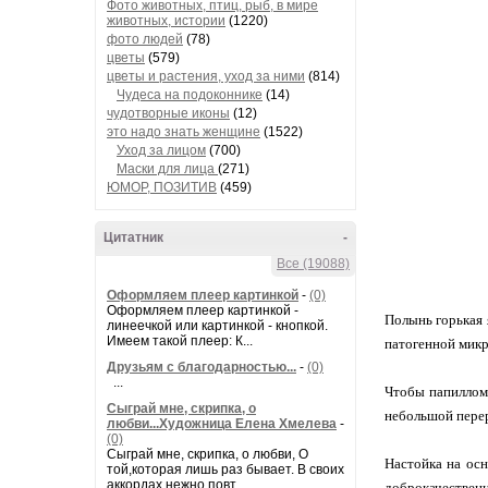
Фото животных, птиц, рыб, в мире
животных, истории
(1220)
фото людей
(78)
цветы
(579)
цветы и растения, уход за ними
(814)
Чудеса на подоконнике
(14)
чудотворные иконы
(12)
это надо знать женщине
(1522)
Уход за лицом
(700)
Маски для лица
(271)
ЮМОР, ПОЗИТИВ
(459)
Цитатник
-
Все (19088)
Оформляем плеер картинкой
-
(0)
Оформляем плеер картинкой -
Полынь горькая 
линеечкой или картинкой - кнопкой.
Имеем такой плеер: К...
патогенной микр
Друзьям с благодарностью...
-
(0)
...
Чтобы папилломы
Сыграй мне, скрипка, о
небольшой пере
любви...Художница Елена Хмелева
-
(0)
Сыграй мне, скрипка, о любви, О
Настойка на осн
той,которая лишь раз бывает. В своих
аккордах нежно повт...
доброкачествен