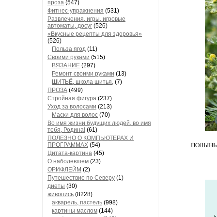
проза
(547)
Фитнес-упражнения
(531)
Развлечения, игры, игровые
автоматы, досуг
(526)
«Вкусные рецепты для здоровья»
(526)
Польза ягод
(11)
Своими руками
(515)
ВЯЗАНИЕ
(297)
Ремонт своими руками
(13)
ШИТЬЁ, школа шитья,
(7)
ПРОЗА
(499)
Стройная фигура
(237)
Уход за волосами
(213)
Маски для волос
(70)
Во имя жизни будущих людей, во имя
тебя, Родина!
(61)
ПОЛЕЗНО О КОМПЬЮТЕРАХ И
ПРОГРАММАХ
(54)
ПОЛЫНЬ ч
Цитата-картина
(45)
О наболевшем
(23)
ОРИФЛЕЙМ
(2)
Путешествие по Северу
(1)
диеты
(30)
живопись
(8228)
акварель, пастель
(998)
картины маслом
(144)