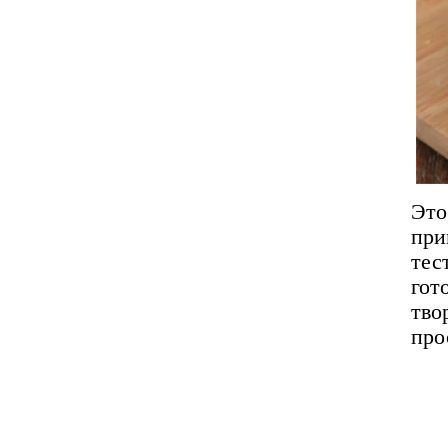
Эт
при
тес
гот
тво
про