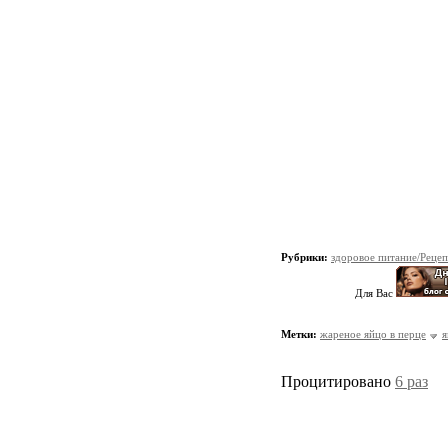
Рубрики:
здоровое питание/Реце
Для Вас
Метки:
жареное яйцо в перце
я
Процитировано
6 раз