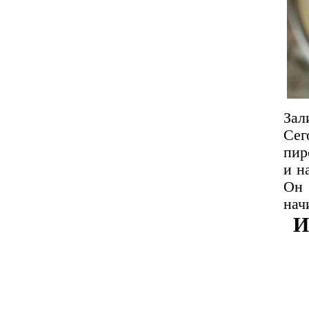
Зал
Сег
пир
и н
Он 
нач
И