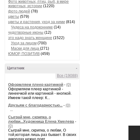
Фото животных, птиц, рыб, в мире
животных, истории
(1220)
фото людей
(78)
цветы
(579)
цветы и растения, уход за ними
(814)
Чудеса на подоконнике
(14)
чудотворные иконы
(12)
это надо знать женщине
(1522)
Уход за лицом
(700)
Маски для лица
(271)
ЮМОР, ПОЗИТИВ
(459)
Цитатник
-
Все (19088)
Оформляем плеер картинкой
-
(0)
Оформляем плеер картинкой -
линеечкой или картинкой - кнопкой.
Имеем такой плеер: К...
Друзьям с благодарностью...
-
(0)
...
Сыграй мне, скрипка, о
любви...Художница Елена Хмелева
-
(0)
Сыграй мне, скрипка, о любви, О
той,которая лишь раз бывает. В своих
аккордах нежно повт...