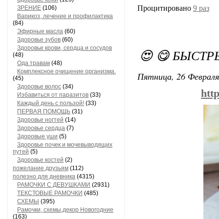
Процитировано
9 раз
ЗРЕНИЕ
(106)
Варикоз, лечение и профилактика
(84)
Эфирные масла
(60)
Здоровье зубов
(60)
Здоровье крови, сердца и сосудов
😍 😋 БЫСТ
(48)
Ода травам
(48)
Комплексное очищение организма.
Пятница, 26 Февраля
(45)
Здоровье волос
(34)
htt
Избавиться от паразитов
(33)
Каждый день с пользой!
(33)
ПЕРВАЯ ПОМОЩЬ
(31)
Здоровье ногтей
(14)
Здоровье сердца
(7)
Здоровые уши
(5)
Здоровье почек и мочевыводящих
путей
(5)
Здоровье костей
(2)
пожелание друзьям
(112)
полезно для дневника
(4315)
РАМОЧКИ С ДЕВУШКАМИ
(2931)
ТЕКСТОВЫЕ РАМОЧКИ
(485)
СХЕМЫ
(395)
Рамочки, схемы,декор Новогодние
(163)