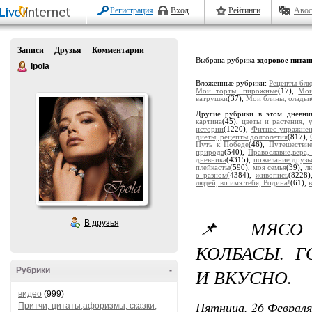
Регистрация
Вход
Рейтинги
Авос
Записи
Друзья
Комментарии
Выбрана рубрика
здоровое питан
Ipola
Вложенные рубрики:
Рецепты блю
Мои торты, пирожные
(17),
Мои
ватрушки
(37),
Мои блины, оладьи
Другие рубрики в этом дневни
картина
(45),
цветы и растения, 
истории
(1220),
Фитнес-упражне
диеты, рецепты долголетия
(817),
Путь к Победе
(46),
Путешестви
природа
(540),
Православие,вера,
дневника
(4315),
пожелание друзь
плейкасты
(590),
моя семья
(39),
лю
о разном
(4384),
живопись
(8228
людей, во имя тебя, Родина!
(61),
📌 МЯСО 
В друзья
КОЛБАСЫ. 
И ВКУСНО.
Рубрики
-
видео
(999)
Пятница, 26 Февраля
Притчи, цитаты,афоризмы, сказки,