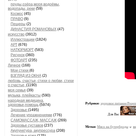
пруды,озёра,моря,водоёмы,
водопады, реки
(59)
Космос
(45)
ПРАВО
(9)
Пещеры
(2)
ДИНАСТИЯ РОМАНОВЫХ
(47)
искусство
(3912)
Иллюстрации
(1824)
АРТ
(676)
НАТЮРМОРТ
(583)
Рисунок
(360)
ФОТОАРТ
(235)
Личное
(168)
Мои стихи
(6)
ВЗГЛЯД ИЗ ОКНА
(2)
любовь, счастье, стихи о любви, стихи
о счастье,
(1190)
моя семья
(39)
музыка, плейкасты
(590)
народная медицина,
Рубрики:
здоровое питание/Реце
здоровье,помощь
(5974)
Здоровье
(1495)
Для Вас
Лечение упражнениями
(776)
САМОМАССАЖ, МАССАЖ
(269)
Здоровье суставов
(237)
Метки:
Мясо на бутерброды
в
Акупунктура, акупрессура
(208)
Здоровье кожи
(125)