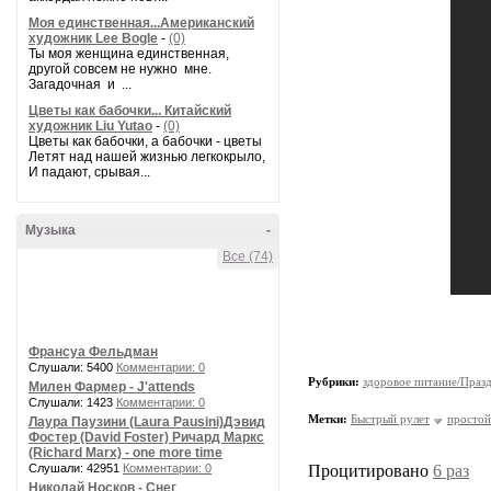
Моя единственная...Американский
художник Lee Bogle
-
(0)
Ты моя женщина единственная,
другой совсем не нужно мне.
Загадочная и ...
Цветы как бабочки... Китайский
художник Liu Yutao
-
(0)
Цветы как бабочки, а бабочки - цветы
Летят над нашей жизнью легкокрыло,
И падают, срывая...
Музыка
-
Все (74)
Франсуа Фельдман
Слушали: 5400
Комментарии: 0
Рубрики:
здоровое питание/Праз
Милен Фармер - J'attends
Слушали: 1423
Комментарии: 0
Метки:
Быстрый рулет
простой
Лаура Паузини (Laura Pausini)Дэвид
Фостер (David Foster) Ричард Маркс
(Richard Marx) - one more time
Слушали: 42951
Комментарии: 0
Процитировано
6 раз
Николай Носков - Снег