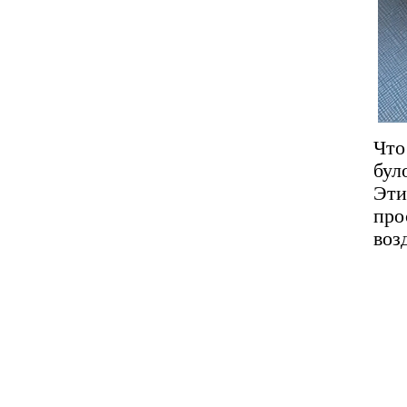
Чт
бул
Эт
про
воз