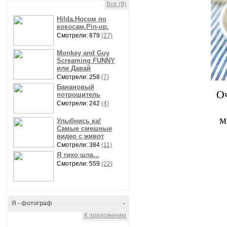
Все (9)
Hilda.Носом по
кокосам.Pin-up.
Смотрели: 879
(27)
Monkey and Guy
Screaming FUNNY
или Давай
Смотрели: 258
(7)
Банановый
О
потрошитель
Смотрели: 242
(4)
м
Улыбнись ка!
Самые смешные
видео с живот
Смотрели: 384
(11)
Я тихо шла...
Смотрели: 559
(22)
Я - фотограф
-
К приложению