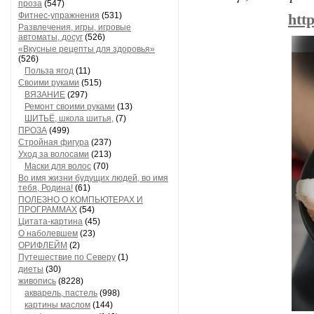
проза
(547)
Фитнес-упражнения
(531)
htt
Развлечения, игры, игровые
автоматы, досуг
(526)
«Вкусные рецепты для здоровья»
(526)
Польза ягод
(11)
Своими руками
(515)
ВЯЗАНИЕ
(297)
Ремонт своими руками
(13)
ШИТЬЁ, школа шитья,
(7)
ПРОЗА
(499)
Стройная фигура
(237)
Уход за волосами
(213)
Маски для волос
(70)
Во имя жизни будущих людей, во имя
тебя, Родина!
(61)
ПОЛЕЗНО О КОМПЬЮТЕРАХ И
ПРОГРАММАХ
(54)
Цитата-картина
(45)
О наболевшем
(23)
ОРИФЛЕЙМ
(2)
Путешествие по Северу
(1)
диеты
(30)
живопись
(8228)
акварель, пастель
(998)
картины маслом
(144)