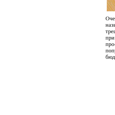
Оч
на
тре
при
про
поп
бюд