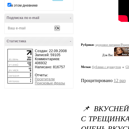
в этом дневнике
Подписка по e-mail
-
Статистика
-
Рубрики:
здоровое питание/Реце
Создан: 22.09.2008
Записей: 59105
Для Вас
Комментариев:
406932
Написано: 816757
Метки:
бублики с кунжутом
С
Отчеты:
Посетители
Процитировано
12 раз
Поисковые фразы
📌 ВКУСНЕ
С ТРЕЩИНК
ОЧЕНЬ ВКУС