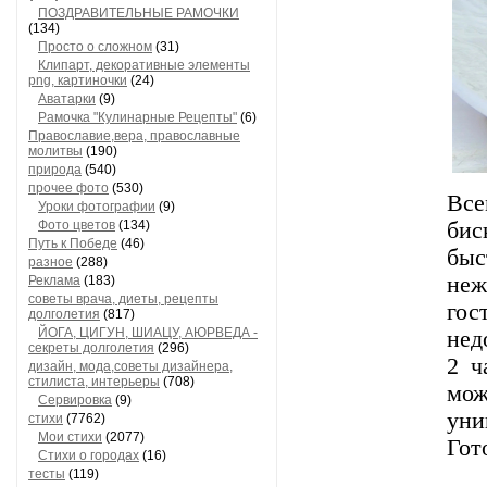
ПОЗДРАВИТЕЛЬНЫЕ РАМОЧКИ
(134)
Просто о сложном
(31)
Клипарт, декоративные элементы
png, картиночки
(24)
Аватарки
(9)
Рамочка "Кулинарные Рецепты"
(6)
Православие,вера, православные
молитвы
(190)
природа
(540)
прочее фото
(530)
Все
Уроки фотографии
(9)
Фото цветов
(134)
бис
Путь к Победе
(46)
быс
разное
(288)
неж
Реклама
(183)
советы врача, диеты, рецепты
гос
долголетия
(817)
ЙОГА, ЦИГУН, ШИАЦУ, АЮРВЕДА -
нед
секреты долголетия
(296)
2 ч
дизайн, мода,советы дизайнера,
стилиста, интерьеры
(708)
мож
Сервировка
(9)
уни
стихи
(7762)
Мои стихи
(2077)
Гот
Стихи о городах
(16)
тесты
(119)