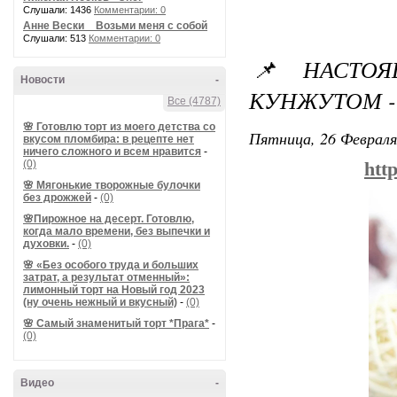
Слушали: 1436
Комментарии: 0
Анне Вески _ Возьми меня с собой
Слушали: 513
Комментарии: 0
📌 НАСТОЯ
Новости
-
КУНЖУТОМ 
Все (4787)
🌸 Готовлю торт из моего детства со
Пятница, 26 Февраля
вкусом пломбира: в рецепте нет
ничего сложного и всем нравится
-
(0)
htt
🌸 Мягонькие творожные булочки
без дрожжей
-
(0)
🌸Пирожное на десерт. Готовлю,
когда мало времени, без выпечки и
духовки.
-
(0)
🌸 «Без особого труда и больших
затрат, а результат отменный»:
лимонный торт на Новый год 2023
(ну очень нежный и вкусный)
-
(0)
🌸 Самый знаменитый торт *Прага*
-
(0)
Видео
-