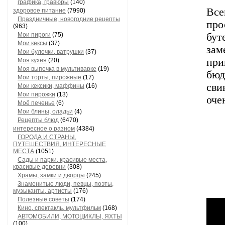
графика, гравюры
(140)
Все
здоровое питание
(7990)
Праздничные, новогодние рецепты
пр
(963)
Мои пироги
(75)
бу
Мои кексы
(37)
за
Мои булочки, ватрушки
(37)
при
Моя кухня
(20)
Моя выпечка в мультиварке
(19)
бюд
Мои торты, пирожные
(17)
сви
Мои кексики, маффины
(16)
Мои пирожки
(13)
оче
Моё печенье
(6)
Мои блины, оладьи
(4)
Рецепты блюд
(6470)
интересное о разном
(4384)
ГОРОДА И СТРАНЫ,
ПУТЕШЕСТВИЯ, ИНТЕРЕСНЫЕ
МЕСТА
(1051)
Сады и парки, красивые места,
красивые деревни
(308)
Храмы, замки и дворцы
(245)
Знаменитые люди, певцы, поэты,
музыканты, артисты
(176)
Полезные советы
(174)
Кино, спектакль, мультфильм
(168)
АВТОМОБИЛИ, МОТОЦИКЛЫ, ЯХТЫ
(100)