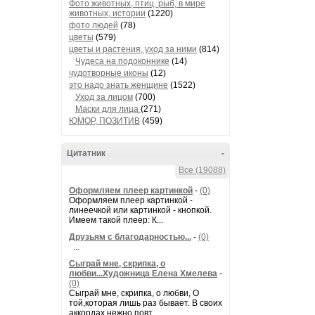
Фото животных, птиц, рыб, в мире
животных, истории
(1220)
фото людей
(78)
цветы
(579)
цветы и растения, уход за ними
(814)
Чудеса на подоконнике
(14)
чудотворные иконы
(12)
это надо знать женщине
(1522)
Уход за лицом
(700)
Маски для лица
(271)
ЮМОР, ПОЗИТИВ
(459)
Цитатник
-
Все (19088)
Оформляем плеер картинкой
-
(0)
Оформляем плеер картинкой -
линеечкой или картинкой - кнопкой.
Имеем такой плеер: К...
Друзьям с благодарностью...
-
(0)
...
Сыграй мне, скрипка, о
любви...Художница Елена Хмелева
-
(0)
Сыграй мне, скрипка, о любви, О
той,которая лишь раз бывает. В своих
аккордах нежно повт...