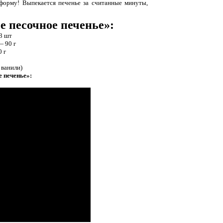
 форму! Выпекается печенье за считанные минуты,
 песочное печенье»:
3 шт
 90 г
 г
 ванили)
 печенье»: