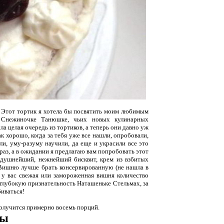
! Этот тортик я хотела бы посвятить моим любимым
, Снежиночке Танюшке, чьих новых кулинарных
ла целая очередь из тортиков, а теперь они давно уж
ак хорошо, когда за тебя уже все нашли, опробовали,
ли, уму-разуму научили, да еще и украсили все это
аз, а в ожидании я предлагаю вам попробовать этот
оздушнейший, нежнейший бисквит, крем из взбитых
 Вишню лучше брать консервированную (не нашла в
и у вас свежая или замороженная вишня количество
 глубокую признательность Наташеньке Стельмах, за
биваться!
получится примерно восемь порций.
ты