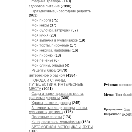
графика, гравюры
(140)
здоровое питание
(7990)
Праздничные, новогодние рецепты
(963)
Мои пироги
(75)
Мои кексы
(37)
Мои булочки, ватрушки
(37)
Моя кухня
(20)
Моя выпечка в мультиварке
(19)
Мои торты, пирожные
(17)
Мои кексики, маффины
(16)
Мои пирожки
(13)
Моё печенье
(6)
Мои блины, оладьи
(4)
Рецепты блюд
(6470)
интересное о разном
(4384)
ГОРОДА И СТРАНЫ,
ПУТЕШЕСТВИЯ, ИНТЕРЕСНЫЕ
Рубрики:
здоровое
МЕСТА
(1051)
Сады и парки, красивые места,
Метки:
Торт белый
красивые деревни
(308)
Храмы, замки и дворцы
(245)
Знаменитые люди, певцы, поэты,
Процитировано
9 раз
музыканты, артисты
(176)
Понравилось:
10 поль
Полезные советы
(174)
Кино, спектакль, мультфильм
(168)
АВТОМОБИЛИ, МОТОЦИКЛЫ, ЯХТЫ
(100)