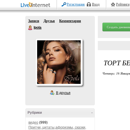
Регистрация
Вход
Рейтинги
Записи
Друзья
Комментарии
Создать дневник
Ipola
ТОРТ Б
Четверг, 16 Января
В друзья
Рубрики
-
видео
(999)
Притчи, цитаты,афоризмы, сказки,