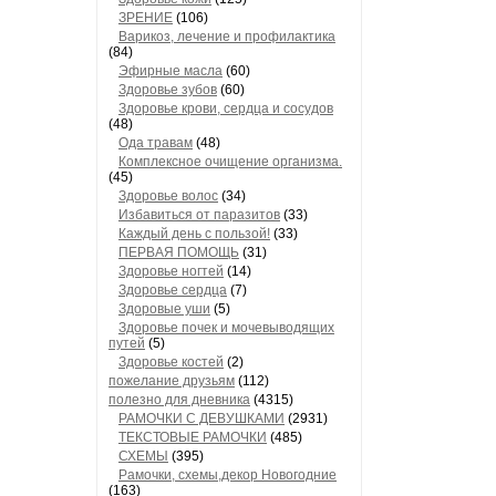
ЗРЕНИЕ
(106)
Варикоз, лечение и профилактика
(84)
Эфирные масла
(60)
Здоровье зубов
(60)
Здоровье крови, сердца и сосудов
(48)
Ода травам
(48)
Комплексное очищение организма.
(45)
Здоровье волос
(34)
Избавиться от паразитов
(33)
Каждый день с пользой!
(33)
ПЕРВАЯ ПОМОЩЬ
(31)
Здоровье ногтей
(14)
Здоровье сердца
(7)
Здоровые уши
(5)
Здоровье почек и мочевыводящих
путей
(5)
Здоровье костей
(2)
пожелание друзьям
(112)
полезно для дневника
(4315)
РАМОЧКИ С ДЕВУШКАМИ
(2931)
ТЕКСТОВЫЕ РАМОЧКИ
(485)
СХЕМЫ
(395)
Рамочки, схемы,декор Новогодние
(163)