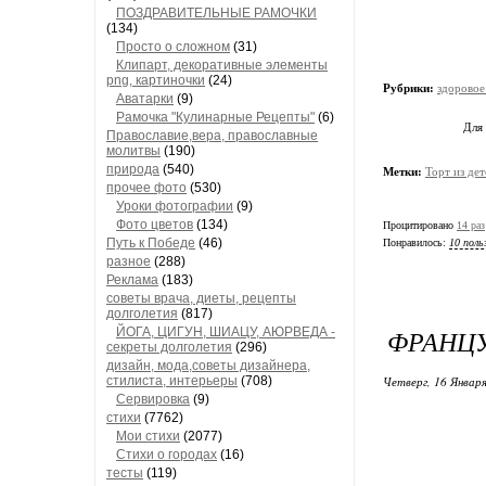
ПОЗДРАВИТЕЛЬНЫЕ РАМОЧКИ
(134)
Просто о сложном
(31)
Клипарт, декоративные элементы
png, картиночки
(24)
Рубрики:
здоровое
Аватарки
(9)
Рамочка "Кулинарные Рецепты"
(6)
Для
Православие,вера, православные
молитвы
(190)
природа
(540)
Метки:
Торт из дет
прочее фото
(530)
Уроки фотографии
(9)
Фото цветов
(134)
Процитировано
14 раз
Путь к Победе
(46)
Понравилось:
10 поль
разное
(288)
Реклама
(183)
советы врача, диеты, рецепты
долголетия
(817)
ФРАНЦУ
ЙОГА, ЦИГУН, ШИАЦУ, АЮРВЕДА -
секреты долголетия
(296)
дизайн, мода,советы дизайнера,
стилиста, интерьеры
(708)
Четверг, 16 Января
Сервировка
(9)
стихи
(7762)
Мои стихи
(2077)
Стихи о городах
(16)
тесты
(119)