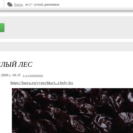
Авось
из (+ сутки) дневников
ЕЛЫЙ ЛЕС
 2020 г. 10:35
+ в цитатник
https://luera.ru/vypechka/t...t-bely-les