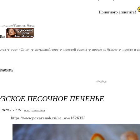
Приятного аппетита!
 питание/Рецепты блюд
 Вас
ства
торт «Соня»
домашний торт
простой рецепт
проще не бывает
просто и в
зователям
ЗСКОЕ ПЕСОЧНОЕ ПЕЧЕНЬЕ
 2020 г. 10:07
+ в цитатник
https://www.povarenok.ru/re...ow/162635/