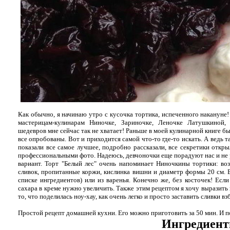
Как обычно, я начинаю утро с кусочка тортика, испеченного накануне
мастерицам-кулинарам Ниночке, Зариночке, Леночке Латушкиной
шедевров мне сейчас так не хватает! Раньше в моей кулинарной книге бы
все опробованы. Вот и приходится самой что-то где-то искать. А ведь т
показали все самое лучшее, подробно рассказали, все секретики откры
профессиональными фото. Надеюсь, девчоночки еще порадуют нас и не р
вариант. Торт "Белый лес" очень напоминает Ниночкины тортики: в
сливок, пропитанные коржи, кислинка вишни и диаметр формы 20 см.
списке ингредиентов) или из варенья. Конечно же, без косточек! Есл
сахара в креме нужно увеличить. Также этим рецептом я хочу выразить
то, что поделилась ноу-хау, как очень легко и просто заставить сливки вз
Простой рецепт домашней кухни. Его можно приготовить за 50 мин. И 
Ингредиен