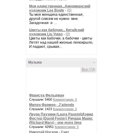
Моя единственная...Американский
художник Lee Bogle
-
(0)
Ты моя женщина единственная,
другой совсем не нужно мне.
Загадочная и ...
Цветы как бабочки... Китайский
художник Liu Yutao
-
(0)
Цветы как бабочки, а бабочки - цветы
Летят над нашей жизнью легкокрыло,
И падают, срывая...
Музыка
-
Все (74)
Франсуа Фельдман
Слушали: 5400
Комментарии: 0
Милен Фармер - J'attends
Слушали: 1423
Комментарии: 0
Лаура Паузини (Laura Pausini)Дэвид
Фостер (David Foster) Ричард Маркс
(Richard Marx) - one more time
Слушали: 42951
Комментарии: 0
Николай Носков - Снег