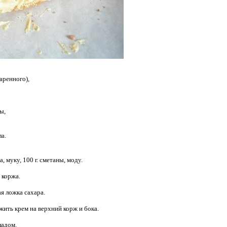
аренного),
ы,
ла.
, муку, 100 г. сметаны, моду.
 коржа.
я ложка сахара.
ить крем на верхний корж и бока.
ладом.