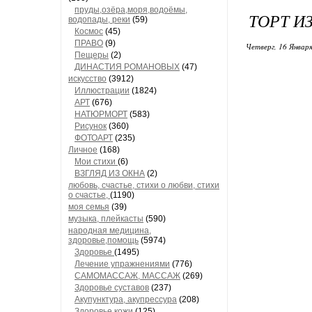
пруды,озёра,моря,водоёмы,
ТОРТ И
водопады, реки
(59)
Космос
(45)
ПРАВО
(9)
Четверг, 16 Января
Пещеры
(2)
ДИНАСТИЯ РОМАНОВЫХ
(47)
искусство
(3912)
Иллюстрации
(1824)
АРТ
(676)
НАТЮРМОРТ
(583)
Рисунок
(360)
ФОТОАРТ
(235)
Личное
(168)
Мои стихи
(6)
ВЗГЛЯД ИЗ ОКНА
(2)
любовь, счастье, стихи о любви, стихи
о счастье,
(1190)
моя семья
(39)
музыка, плейкасты
(590)
народная медицина,
здоровье,помощь
(5974)
Здоровье
(1495)
Лечение упражнениями
(776)
САМОМАССАЖ, МАССАЖ
(269)
Здоровье суставов
(237)
Акупунктура, акупрессура
(208)
Здоровье кожи
(125)