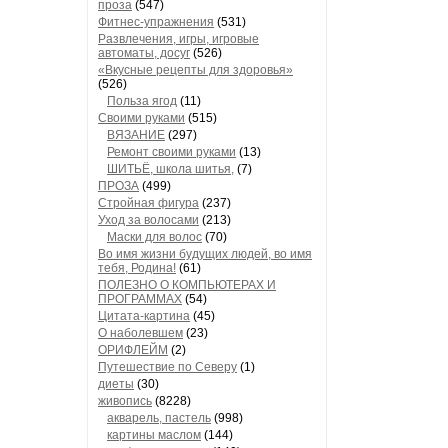
проза
(547)
Фитнес-упражнения
(531)
Развлечения, игры, игровые
автоматы, досуг
(526)
«Вкусные рецепты для здоровья»
(526)
Польза ягод
(11)
Своими руками
(515)
ВЯЗАНИЕ
(297)
Ремонт своими руками
(13)
ШИТЬЁ, школа шитья,
(7)
ПРОЗА
(499)
Стройная фигура
(237)
Уход за волосами
(213)
Маски для волос
(70)
Во имя жизни будущих людей, во имя
тебя, Родина!
(61)
ПОЛЕЗНО О КОМПЬЮТЕРАХ И
ПРОГРАММАХ
(54)
Цитата-картина
(45)
О наболевшем
(23)
ОРИФЛЕЙМ
(2)
Путешествие по Северу
(1)
диеты
(30)
живопись
(8228)
акварель, пастель
(998)
картины маслом
(144)