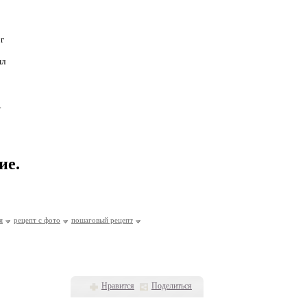
г
мл
.
ие.
я
рецепт с фото
пошаговый рецепт
Нравится
Поделиться