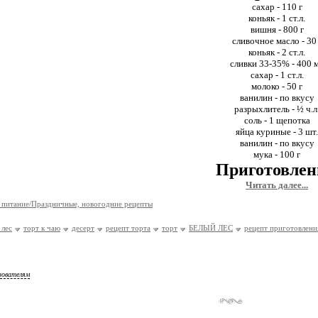
сахар - 110 г
коньяк - 1 ст.л.
вишня - 800 г
сливочное масло - 30 
коньяк - 2 ст.л.
сливки 33-35% - 400 
сахар - 1 ст.л.
молоко - 50 г
ванилин - по вкусу
разрыхлитель - ½ ч.л
соль - 1 щепотка
яйца куриные - 3 шт.
ванилин - по вкусу
мука - 100 г
Приготовлен
Читать далее...
 питание/Праздничные, новогодние рецепты
 лес
торт к чаю
десерт
рецепт торта
торт
БЕЛЫЙ ЛЕС
рецепт приготовлени
зователям