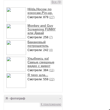
Все (9)
Hilda.Носом по
кокосам.Pin-up.
Смотрели: 879
(27)
Monkey and Guy
Screaming FUNNY
или Давай
Смотрели: 258
(7)
Банановый
потрошитель
Смотрели: 242
(4)
Улыбнись ка!
Самые смешные
видео с живот
Смотрели: 384
(11)
Я тихо шла...
Смотрели: 559
(22)
Я - фотограф
-
К приложению