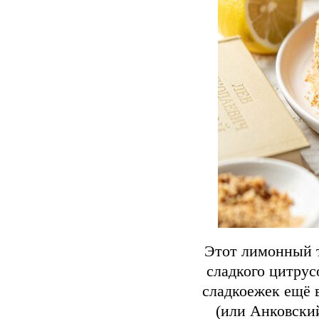
Этот лимонный т
сладкого цитру
сладкоежек ещё в
(или Анковский