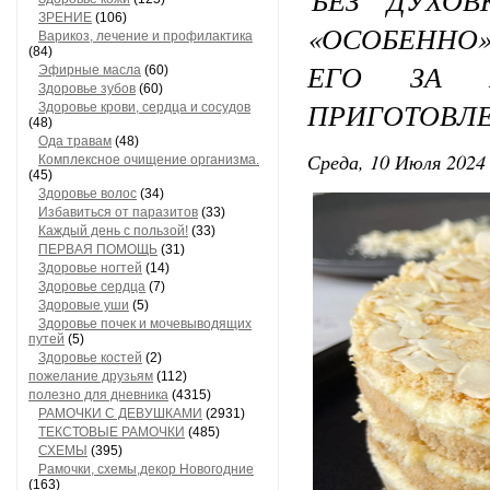
ЗРЕНИЕ
(106)
«ОСОБЕННО
Варикоз, лечение и профилактика
(84)
ЕГО ЗА 
Эфирные масла
(60)
Здоровье зубов
(60)
ПРИГОТОВЛЕ
Здоровье крови, сердца и сосудов
(48)
Ода травам
(48)
Среда, 10 Июля 2024 
Комплексное очищение организма.
(45)
Здоровье волос
(34)
Избавиться от паразитов
(33)
Каждый день с пользой!
(33)
ПЕРВАЯ ПОМОЩЬ
(31)
Здоровье ногтей
(14)
Здоровье сердца
(7)
Здоровые уши
(5)
Здоровье почек и мочевыводящих
путей
(5)
Здоровье костей
(2)
пожелание друзьям
(112)
полезно для дневника
(4315)
РАМОЧКИ С ДЕВУШКАМИ
(2931)
ТЕКСТОВЫЕ РАМОЧКИ
(485)
СХЕМЫ
(395)
Рамочки, схемы,декор Новогодние
(163)