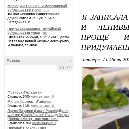
Моя единственная...Американский
художник Lee Bogle
-
(0)
Я ЗАПИСАЛА
Ты моя женщина единственная,
другой совсем не нужно мне.
Загадочная и ...
И ЛЕНИВЫ
Цветы как бабочки... Китайский
художник Liu Yutao
-
(0)
ПРОЩЕ И
Цветы как бабочки, а бабочки - цветы
Летят над нашей жизнью легкокрыло,
ПРИДУМАЕШ
И падают, срывая...
Четверг, 11 Июля 202
Музыка
-
Все (74)
Франсуа Фельдман
Слушали: 5400
Комментарии: 0
Милен Фармер - J'attends
Слушали: 1423
Комментарии: 0
Лаура Паузини (Laura Pausini)Дэвид
Фостер (David Foster) Ричард Маркс
(Richard Marx) - one more time
Слушали: 42951
Комментарии: 0
Николай Носков - Снег