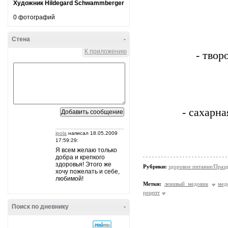
Художник Hildegard Schwammberger
0 фотографий
Стена
-
К приложению
- тво
- сахарн
ipola
написал 18.05.2009
17:59:29:
Я всем желаю только
добра и крепкого
здоровья! Этого же
Рубрики:
здоровое питание/Праз
хочу пожелать и себе,
любимой!
Метки:
ленивый медовик
мед
рецепт
Поиск по дневнику
-