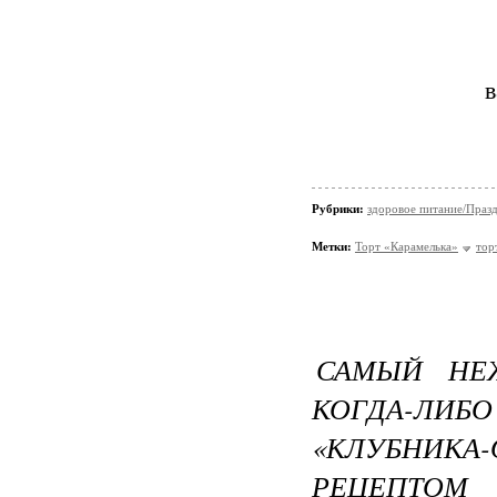
в
Рубрики:
здоровое питание/Праз
Метки:
Торт «Карамелька»
тор
САМЫЙ НЕ
КОГДА-Л
«КЛУБНИКА
РЕЦЕПТОМ