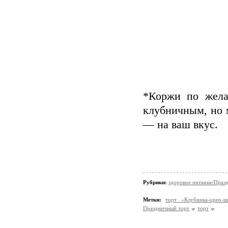
*Коржи по жела
клубничным, но 
— на ваш вкус.
Рубрики:
здоровое питание/Праз
Метки:
торт «Клубника-орео-ш
Праздничный торт
торт