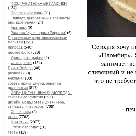
ПОЗДРАВИТЕЛЬНЫЕ РАМОЧКИ
(134)
Просто о сложном
(31)
Клипарт, декоративные элементы
png, картиночки
(24)
Аватарки
(9)
Рамочка "Кулинарные Рецепты"
(6)
Православие,вера, православные
молитвы
(190)
Сегодня хочу п
природа
(540)
прочее фото
(530)
«Пломбир». Я
Уроки фотографии
(9)
занимает вс
Фото цветов
(134)
Путь к Победе
(46)
сливочный и не 
разное
(288)
Реклама
(183)
что не требуе
советы врача, диеты, рецепты
долголетия
(817)
ЙОГА, ЦИГУН, ШИАЦУ, АЮРВЕДА -
секреты долголетия
(296)
дизайн, мода,советы дизайнера,
стилиста, интерьеры
(708)
- пе
Сервировка
(9)
стихи
(7762)
Мои стихи
(2077)
Стихи о городах
(16)
тесты
(119)