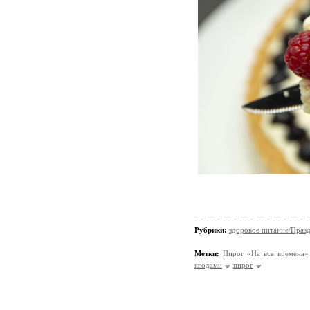
Рубрики:
здоровое питание/Праз
Метки:
Пирог «На все времена»
ягодами
пирог