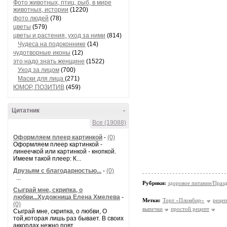
Фото животных, птиц, рыб, в мире
животных, истории
(1220)
фото людей
(78)
цветы
(579)
цветы и растения, уход за ними
(814)
Чудеса на подоконнике
(14)
чудотворные иконы
(12)
это надо знать женщине
(1522)
Уход за лицом
(700)
Маски для лица
(271)
ЮМОР, ПОЗИТИВ
(459)
Цитатник
-
Все (19088)
Оформляем плеер картинкой
-
(0)
Оформляем плеер картинкой -
линеечкой или картинкой - кнопкой.
Имеем такой плеер: К...
Друзьям с благодарностью...
-
(0)
...
Рубрики:
здоровое питание/Праз
Сыграй мне, скрипка, о
любви...Художница Елена Хмелева
-
Метки:
Торт «Пломбир»
рецеп
(0)
выпечки
простой рецепт
Сыграй мне, скрипка, о любви, О
той,которая лишь раз бывает. В своих
аккордах нежно повт...