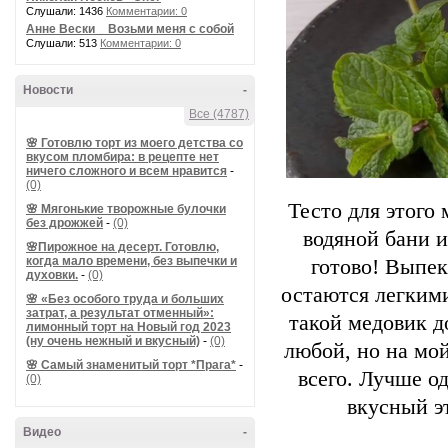
Слушали: 1436
Комментарии: 0
Анне Вески _ Возьми меня с собой
Слушали: 513
Комментарии: 0
Новости
-
Все (4787)
🌸 Готовлю торт из моего детства со
вкусом пломбира: в рецепте нет
ничего сложного и всем нравится
-
(0)
Тесто для этого
🌸 Мягонькие творожные булочки
без дрожжей
-
(0)
водяной бани 
🌸Пирожное на десерт. Готовлю,
когда мало времени, без выпечки и
готово! Выпек
духовки.
-
(0)
остаются легким
🌸 «Без особого труда и больших
затрат, а результат отменный»:
такой медовик д
лимонный торт на Новый год 2023
(ну очень нежный и вкусный)
-
(0)
любой, но на мой
🌸 Самый знаменитый торт *Прага*
-
всего. Лучше од
(0)
вкусный эт
Видео
-