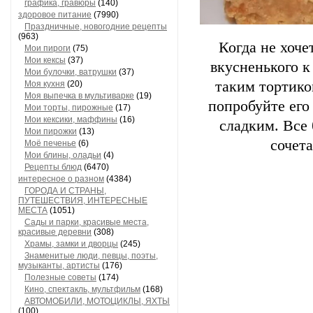
графика, гравюры
(140)
здоровое питание
(7990)
Праздничные, новогодние рецепты
(963)
Когда не хоче
Мои пироги
(75)
Мои кексы
(37)
вкусненького к
Мои булочки, ватрушки
(37)
таким тортико
Моя кухня
(20)
Моя выпечка в мультиварке
(19)
попробуйте его
Мои торты, пирожные
(17)
Мои кексики, маффины
(16)
сладким. Все 
Мои пирожки
(13)
сочет
Моё печенье
(6)
Мои блины, оладьи
(4)
Рецепты блюд
(6470)
интересное о разном
(4384)
ГОРОДА И СТРАНЫ,
ПУТЕШЕСТВИЯ, ИНТЕРЕСНЫЕ
МЕСТА
(1051)
Сады и парки, красивые места,
красивые деревни
(308)
Храмы, замки и дворцы
(245)
Знаменитые люди, певцы, поэты,
музыканты, артисты
(176)
Полезные советы
(174)
Кино, спектакль, мультфильм
(168)
АВТОМОБИЛИ, МОТОЦИКЛЫ, ЯХТЫ
(100)