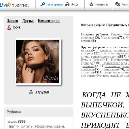
Регистрация
Вход
Рейтинги
Авос
Записи
Друзья
Комментарии
Выбрана рубрика
Праздничные, 
Ipola
Соседние рубрики:
Рецепты бл
пирожки
(13),
Мои пироги
(75),
Мо
печенье
(6)
Другие рубрики в этом дневни
картина
(45),
цветы и растения, 
истории
(1220),
Фитнес-упражне
диеты, рецепты долголетия
(817),
Путь к Победе
(46),
Путешестви
природа
(540),
Православие,вера,
дневника
(4315),
пожелание друзь
плейкасты
(590),
моя семья
(39),
лю
о разном
(4384),
здоровое питани
имя жизни будущих людей, во имя
КОГДА НЕ 
В друзья
ВЫПЕЧКО
ВКУСНЕНЬ
Рубрики
-
видео
(999)
ПРИХОДЯТ 
Притчи, цитаты,афоризмы, сказки,