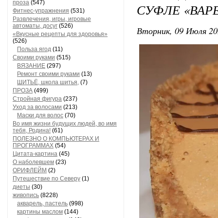
проза
(547)
СУФЛЕ «ВАР
Фитнес-упражнения
(531)
Развлечения, игры, игровые
автоматы, досуг
(526)
Вторник, 09 Июля 20
«Вкусные рецепты для здоровья»
(526)
Польза ягод
(11)
Своими руками
(515)
ВЯЗАНИЕ
(297)
Ремонт своими руками
(13)
ШИТЬЁ, школа шитья,
(7)
ПРОЗА
(499)
Стройная фигура
(237)
Уход за волосами
(213)
Маски для волос
(70)
Во имя жизни будущих людей, во имя
тебя, Родина!
(61)
ПОЛЕЗНО О КОМПЬЮТЕРАХ И
ПРОГРАММАХ
(54)
Цитата-картина
(45)
О наболевшем
(23)
ОРИФЛЕЙМ
(2)
Путешествие по Северу
(1)
диеты
(30)
живопись
(8228)
акварель, пастель
(998)
картины маслом
(144)