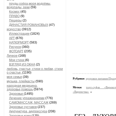
пруды,озёра,моря,водоёмы,
водопады, реки
(59)
Космос
(45)
ПРАВО
(9)
Пещеры
(2)
ДИНАСТИЯ РОМАНОВЫХ
(47)
искусство
(3912)
Иллюстрации
(1824)
АРТ
(676)
НАТЮРМОРТ
(583)
Рисунок
(360)
ФОТОАРТ
(235)
Личное
(168)
Мои стихи
(6)
ВЗГЛЯД ИЗ ОКНА
(2)
любовь, счастье, стихи о любви, стихи
о счастье,
(1190)
моя семья
(39)
Рубрики:
здоровое питание/Праз
музыка, плейкасты
(590)
народная медицина,
Метки:
торт-суфле «Вареноч
здоровье,помощь
(5974)
«Вареночка»
Здоровье
(1495)
Лечение упражнениями
(776)
САМОМАССАЖ, МАССАЖ
(269)
Здоровье суставов
(237)
Акупунктура, акупрессура
(208)
БЕЗ ДУХО
Здоровье кожи
(125)