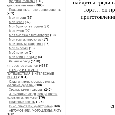
графика, гравюры
(140)
найдутся среди в
здоровое питание
(7990)
торт… он пр
Праздничные, новогодние рецепты
(963)
приготовлении
Мои пироги
(75)
Мои кексы
(37)
Мои булочки, ватрушки
(37)
Моя кухня
(20)
Моя выпечка в мультиварке
(19)
Мои торты, пирожные
(17)
Мои кексики, маффины
(16)
Мои пирожки
(13)
Моё печенье
(6)
Мои блины, оладьи
(4)
Рецепты блюд
(6470)
интересное о разном
(4384)
ГОРОДА И СТРАНЫ,
ПУТЕШЕСТВИЯ, ИНТЕРЕСНЫЕ
МЕСТА
(1051)
Сады и парки, красивые места,
красивые деревни
(308)
Храмы, замки и дворцы
(245)
Знаменитые люди, певцы, поэты,
музыканты, артисты
(176)
Полезные советы
(174)
с
Кино, спектакль, мультфильм
(168)
АВТОМОБИЛИ, МОТОЦИКЛЫ, ЯХТЫ
(100)