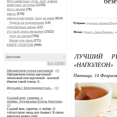
безе
Фото животных, птиц, рыб, в мире
животных, истории
(1220)
фото людей
(78)
цветы
(579)
цветы и растения, уход за ними
(814)
Чудеса на подоконнике
(14)
Рубрики:
здоровое питание/Праз
чудотворные иконы
(12)
это надо знать женщине
(1522)
Метки:
Десерт «Анна Павлова»
Уход за лицом
(700)
Маски для лица
(271)
ЮМОР, ПОЗИТИВ
(459)
ЛУЧШИЙ РЕ
Цитатник
-
«НАПОЛЕОН»
Все (19088)
Оформляем плеер картинкой
-
(0)
Пятница, 14 Февраля
Оформляем плеер картинкой -
линеечкой или картинкой - кнопкой.
Имеем такой плеер: К...
Друзьям с благодарностью...
-
(0)
...
Сыграй мне, скрипка, о
любви...Художница Елена Хмелева
-
(0)
Сыграй мне, скрипка, о любви, О
той,которая лишь раз бывает. В своих
аккордах нежно повт...