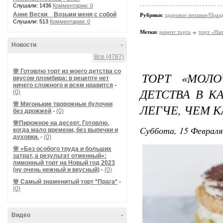
Слушали: 1436
Комментарии: 0
Анне Вески _ Возьми меня с собой
Рубрики:
здоровое питание/Праз
Слушали: 513
Комментарии: 0
Метки:
рецепт торта
торт «На
Новости
-
Все (4787)
🌸 Готовлю торт из моего детства со
ТОРТ «МОЛО
вкусом пломбира: в рецепте нет
ничего сложного и всем нравится
-
ДЕТСТВА В К
(0)
🌸 Мягонькие творожные булочки
ЛЕГЧЕ, ЧЕМ 
без дрожжей
-
(0)
🌸Пирожное на десерт. Готовлю,
Суббота, 15 Февраля
когда мало времени, без выпечки и
духовки.
-
(0)
🌸 «Без особого труда и больших
затрат, а результат отменный»:
лимонный торт на Новый год 2023
(ну очень нежный и вкусный)
-
(0)
🌸 Самый знаменитый торт *Прага*
-
(0)
Видео
-