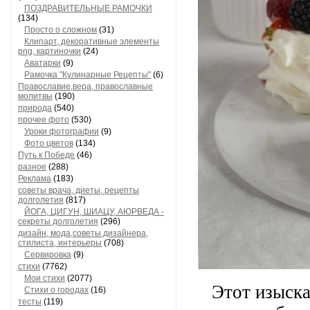
ПОЗДРАВИТЕЛЬНЫЕ РАМОЧКИ
(134)
Просто о сложном
(31)
Клипарт, декоративные элементы
png, картиночки
(24)
Аватарки
(9)
Рамочка "Кулинарные Рецепты"
(6)
Православие,вера, православные
молитвы
(190)
природа
(540)
прочее фото
(530)
Уроки фотографии
(9)
Фото цветов
(134)
Путь к Победе
(46)
разное
(288)
Реклама
(183)
советы врача, диеты, рецепты
долголетия
(817)
ЙОГА, ЦИГУН, ШИАЦУ, АЮРВЕДА -
секреты долголетия
(296)
дизайн, мода,советы дизайнера,
стилиста, интерьеры
(708)
Сервировка
(9)
стихи
(7762)
Мои стихи
(2077)
Этот изыска
Стихи о городах
(16)
тесты
(119)