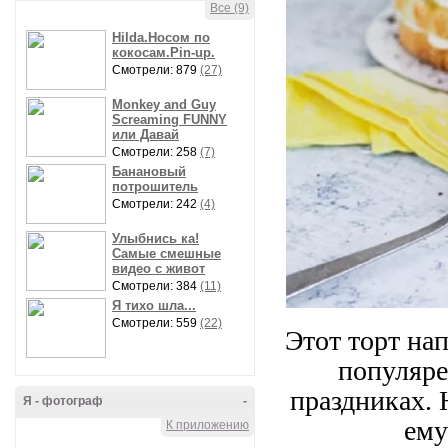
Все (9)
Hilda.Носом по
кокосам.Pin-up.
Смотрели: 879
(27)
Monkey and Guy
Screaming FUNNY
или Давай
Смотрели: 258
(7)
Банановый
потрошитель
Смотрели: 242
(4)
Улыбнись ка!
Самые смешные
видео с живот
Смотрели: 384
(11)
Я тихо шла...
Смотрели: 559
(22)
Этот торт на
популяре
праздниках.
Я - фотограф
-
ему
К приложению