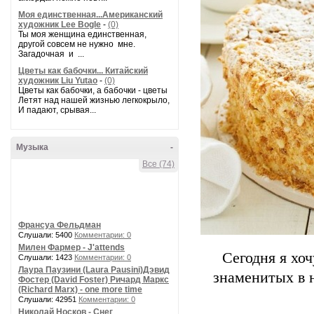
Моя единственная...Американский
художник Lee Bogle
-
(0)
Ты моя женщина единственная,
другой совсем не нужно мне.
Загадочная и ...
Цветы как бабочки... Китайский
художник Liu Yutao
-
(0)
Цветы как бабочки, а бабочки - цветы
Летят над нашей жизнью легкокрыло,
И падают, срывая...
Музыка
-
Все (74)
Франсуа Фельдман
Слушали: 5400
Комментарии: 0
Милен Фармер - J'attends
Сегодня я хо
Слушали: 1423
Комментарии: 0
Лаура Паузини (Laura Pausini)Дэвид
знаменитых в 
Фостер (David Foster) Ричард Маркс
(Richard Marx) - one more time
Слушали: 42951
Комментарии: 0
Николай Носков - Снег