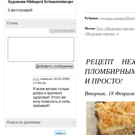
Художник Hildegard Schwammberger
0 фотографий
Рубрики:
здоровое питание/Праз
Стена
-
Метки:
Торт «Молочная девочка»
К приложению
«Молочная девочка»
РЕЦЕПТ НЕ
ПЛОМБИРНЫМ
И ПРОСТО!
ipola
написал 18.05.2009
17:59:29:
Я всем желаю только
Вторник, 18 Февраля 
добра и крепкого
здоровья! Этого же
хочу пожелать и себе,
любимой!
Поиск по дневнику
-