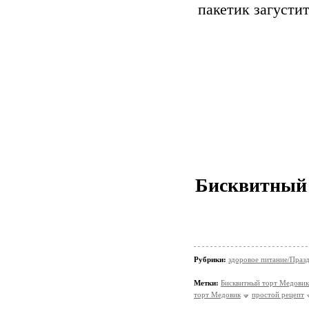
пакетик загустит
Бисквитный 
Рубрики:
здоровое питание/Праз
Метки:
Бисквитный торт Медовик
торт Медовик
простой рецепт