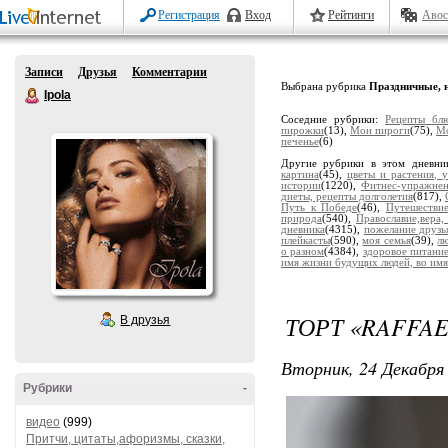
Регистрация
Вход
Рейтинги
Авос
Записи
Друзья
Комментарии
Выбрана рубрика
Праздничные, 
Ipola
Соседние рубрики:
Рецепты бл
пирожки
(13),
Мои пироги
(75),
Мо
печенье
(6)
Другие рубрики в этом дневни
картина
(45),
цветы и растения, 
истории
(1220),
Фитнес-упражне
диеты, рецепты долголетия
(817),
Путь к Победе
(46),
Путешестви
природа
(540),
Православие,вера,
дневника
(4315),
пожелание друзь
плейкасты
(590),
моя семья
(39),
лю
о разном
(4384),
здоровое питани
имя жизни будущих людей, во имя
ТОРТ «RAFFA
В друзья
Вторник, 24 Декабря 
Рубрики
-
видео
(999)
Притчи, цитаты,афоризмы, сказки,