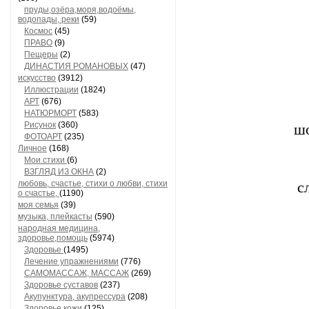
пруды,озёра,моря,водоёмы,
водопады, реки
(59)
Космос
(45)
ПРАВО
(9)
Пещеры
(2)
ДИНАСТИЯ РОМАНОВЫХ
(47)
искусство
(3912)
Иллюстрации
(1824)
АРТ
(676)
НАТЮРМОРТ
(583)
Рисунок
(360)
шо
ФОТОАРТ
(235)
Личное
(168)
Мои стихи
(6)
ВЗГЛЯД ИЗ ОКНА
(2)
любовь, счастье, стихи о любви, стихи
с
о счастье,
(1190)
моя семья
(39)
музыка, плейкасты
(590)
народная медицина,
здоровье,помощь
(5974)
Здоровье
(1495)
Лечение упражнениями
(776)
САМОМАССАЖ, МАССАЖ
(269)
Здоровье суставов
(237)
Акупунктура, акупрессура
(208)
Здоровье кожи
(125)