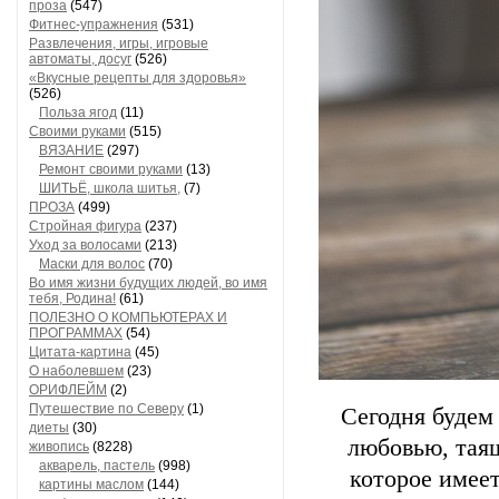
проза
(547)
Фитнес-упражнения
(531)
Развлечения, игры, игровые
автоматы, досуг
(526)
«Вкусные рецепты для здоровья»
(526)
Польза ягод
(11)
Своими руками
(515)
ВЯЗАНИЕ
(297)
Ремонт своими руками
(13)
ШИТЬЁ, школа шитья,
(7)
ПРОЗА
(499)
Стройная фигура
(237)
Уход за волосами
(213)
Маски для волос
(70)
Во имя жизни будущих людей, во имя
тебя, Родина!
(61)
ПОЛЕЗНО О КОМПЬЮТЕРАХ И
ПРОГРАММАХ
(54)
Цитата-картина
(45)
О наболевшем
(23)
ОРИФЛЕЙМ
(2)
Путешествие по Северу
(1)
Сегодня будем
диеты
(30)
любовью, таящ
живопись
(8228)
акварель, пастель
(998)
которое имее
картины маслом
(144)