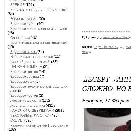
ЗРЕНИЕ
(106)
Варикоз, лечение и профилактика
(84)
Эфирные масла
(60)
Здоровье зубов
(60)
Здоровье крови, сердца и сосудов
(48)
Рубрики:
здоровое питание/Праз
Ода травам
(48)
Комплексное очищение организма.
(45)
Метки:
Торт «Raffaello»
Дома
Здоровье волос
(34)
чаю
Избавиться от паразитов
(33)
Каждый день с пользой!
(33)
ПЕРВАЯ ПОМОЩЬ
(31)
Здоровье ногтей
(14)
ДЕСЕРТ «АНН
Здоровье сердца
(7)
Здоровые уши
(5)
СЛОЖНО, НО
Здоровье почек и мочевыводящих
путей
(5)
Здоровье костей
(2)
Вторник, 11 Февраля 
пожелание друзьям
(112)
полезно для дневника
(4315)
РАМОЧКИ С ДЕВУШКАМИ
(2931)
ТЕКСТОВЫЕ РАМОЧКИ
(485)
СХЕМЫ
(395)
Рамочки, схемы,декор Новогодние
(163)