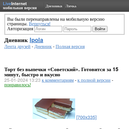
Live
Internet
Дневники
Личка
мобильная версия
Вы были перенаправлены на мобильную версию
страницы.
Вернуться!
Авторизация
Дневник
Ipola
Лента друзей
-
Дневник
-
Полная версия
Торт без выпечки «Советский». Готовится за 15
минут, быстро и вкусно
25-01-2024 13:23
к комментариям
-
к полной версии
-
понравилось!
[700x335]