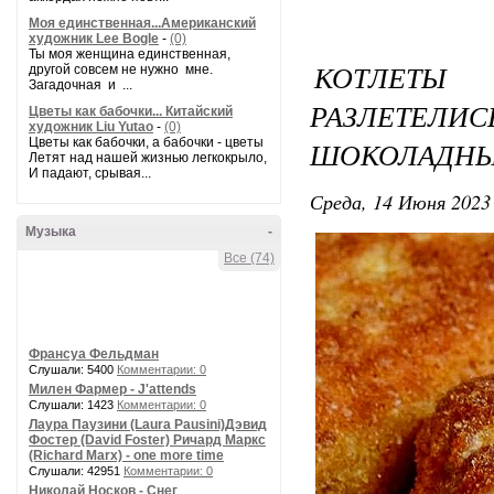
Моя единственная...Американский
художник Lee Bogle
-
(0)
Ты моя женщина единственная,
КОТЛЕТЫ
другой совсем не нужно мне.
Загадочная и ...
РАЗЛЕТЕ
Цветы как бабочки... Китайский
художник Liu Yutao
-
(0)
Цветы как бабочки, а бабочки - цветы
ШОКОЛАДНЫ
Летят над нашей жизнью легкокрыло,
И падают, срывая...
Среда, 14 Июня 2023 
Музыка
-
Все (74)
Франсуа Фельдман
Слушали: 5400
Комментарии: 0
Милен Фармер - J'attends
Слушали: 1423
Комментарии: 0
Лаура Паузини (Laura Pausini)Дэвид
Фостер (David Foster) Ричард Маркс
(Richard Marx) - one more time
Слушали: 42951
Комментарии: 0
Николай Носков - Снег