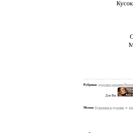
Кусок
С
М
Рубрики:
здоровое питание/Реце
Для Вас
Метки:
буженина в духовке
ре