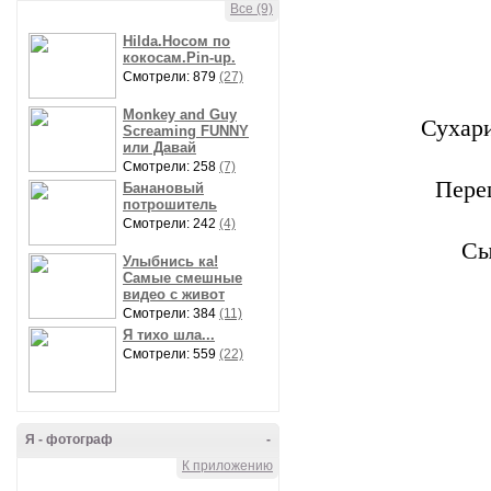
Все (9)
Hilda.Носом по
кокосам.Pin-up.
Смотрели: 879
(27)
Monkey and Guy
Сухари
Screaming FUNNY
или Давай
Смотрели: 258
(7)
Пере
Банановый
потрошитель
Смотрели: 242
(4)
Сы
Улыбнись ка!
Самые смешные
видео с живот
Смотрели: 384
(11)
Я тихо шла...
Смотрели: 559
(22)
Я - фотограф
-
К приложению