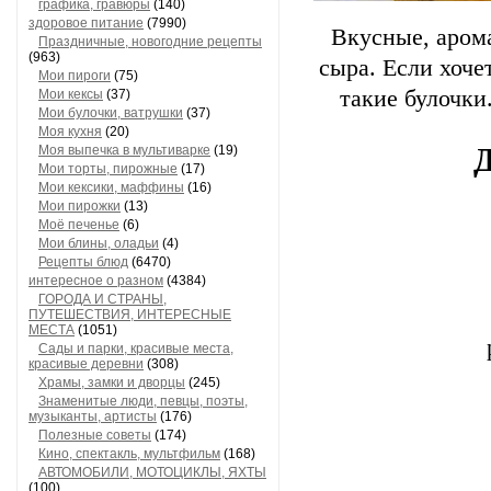
графика, гравюры
(140)
здоровое питание
(7990)
Вкусные, арома
Праздничные, новогодние рецепты
(963)
сыра. Если хоче
Мои пироги
(75)
такие булочки.
Мои кексы
(37)
Мои булочки, ватрушки
(37)
Моя кухня
(20)
Д
Моя выпечка в мультиварке
(19)
Мои торты, пирожные
(17)
Мои кексики, маффины
(16)
Мои пирожки
(13)
Моё печенье
(6)
Мои блины, оладьи
(4)
Рецепты блюд
(6470)
интересное о разном
(4384)
ГОРОДА И СТРАНЫ,
ПУТЕШЕСТВИЯ, ИНТЕРЕСНЫЕ
МЕСТА
(1051)
Сады и парки, красивые места,
красивые деревни
(308)
Храмы, замки и дворцы
(245)
Знаменитые люди, певцы, поэты,
музыканты, артисты
(176)
Полезные советы
(174)
Кино, спектакль, мультфильм
(168)
АВТОМОБИЛИ, МОТОЦИКЛЫ, ЯХТЫ
(100)