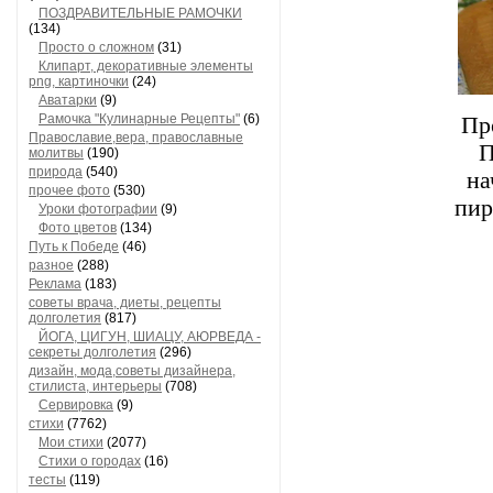
ПОЗДРАВИТЕЛЬНЫЕ РАМОЧКИ
(134)
Просто о сложном
(31)
Клипарт, декоративные элементы
png, картиночки
(24)
Аватарки
(9)
Рамочка "Кулинарные Рецепты"
(6)
Пр
Православие,вера, православные
П
молитвы
(190)
природа
(540)
на
прочее фото
(530)
пир
Уроки фотографии
(9)
Фото цветов
(134)
Путь к Победе
(46)
разное
(288)
Реклама
(183)
советы врача, диеты, рецепты
долголетия
(817)
ЙОГА, ЦИГУН, ШИАЦУ, АЮРВЕДА -
секреты долголетия
(296)
дизайн, мода,советы дизайнера,
стилиста, интерьеры
(708)
Сервировка
(9)
стихи
(7762)
Мои стихи
(2077)
Стихи о городах
(16)
тесты
(119)