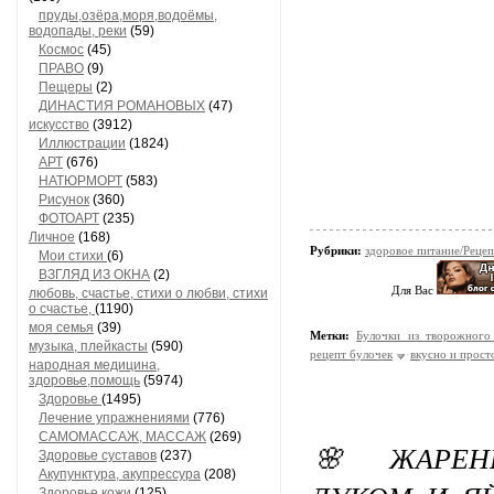
пруды,озёра,моря,водоёмы,
водопады, реки
(59)
Космос
(45)
ПРАВО
(9)
Пещеры
(2)
ДИНАСТИЯ РОМАНОВЫХ
(47)
искусство
(3912)
Иллюстрации
(1824)
АРТ
(676)
НАТЮРМОРТ
(583)
Рисунок
(360)
ФОТОАРТ
(235)
Личное
(168)
Рубрики:
здоровое питание/Реце
Мои стихи
(6)
ВЗГЛЯД ИЗ ОКНА
(2)
Для Вас
любовь, счастье, стихи о любви, стихи
о счастье,
(1190)
моя семья
(39)
Метки:
Булочки из творожного 
музыка, плейкасты
(590)
рецепт булочек
вкусно и прост
народная медицина,
здоровье,помощь
(5974)
Здоровье
(1495)
Лечение упражнениями
(776)
САМОМАССАЖ, МАССАЖ
(269)
🌸 ЖАРЕН
Здоровье суставов
(237)
Акупунктура, акупрессура
(208)
Здоровье кожи
(125)