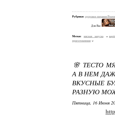
Рубрики:
здоровое питание/Реце
Для Вас
Метки:
мясная закуска
варё
приготовления
🌸 ТЕСТО М
А В НЕМ ДА
ВКУСНЫЕ Б
РАЗНУЮ МОЖ
Пятница, 16 Июня 20
htt