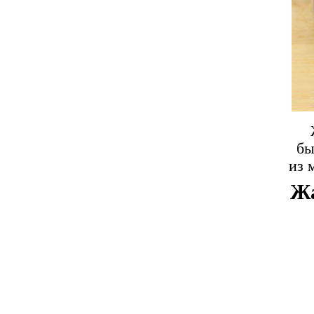
бы
из 
Жа