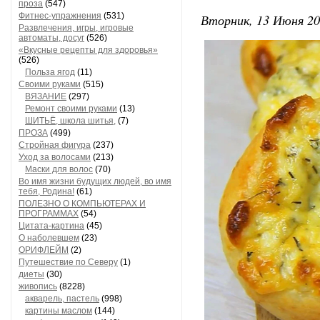
проза
(547)
Фитнес-упражнения
(531)
Вторник, 13 Июня 20
Развлечения, игры, игровые
автоматы, досуг
(526)
«Вкусные рецепты для здоровья»
(526)
Польза ягод
(11)
Своими руками
(515)
ВЯЗАНИЕ
(297)
Ремонт своими руками
(13)
ШИТЬЁ, школа шитья,
(7)
ПРОЗА
(499)
Стройная фигура
(237)
Уход за волосами
(213)
Маски для волос
(70)
Во имя жизни будущих людей, во имя
тебя, Родина!
(61)
ПОЛЕЗНО О КОМПЬЮТЕРАХ И
ПРОГРАММАХ
(54)
Цитата-картина
(45)
О наболевшем
(23)
ОРИФЛЕЙМ
(2)
Путешествие по Северу
(1)
диеты
(30)
живопись
(8228)
акварель, пастель
(998)
картины маслом
(144)