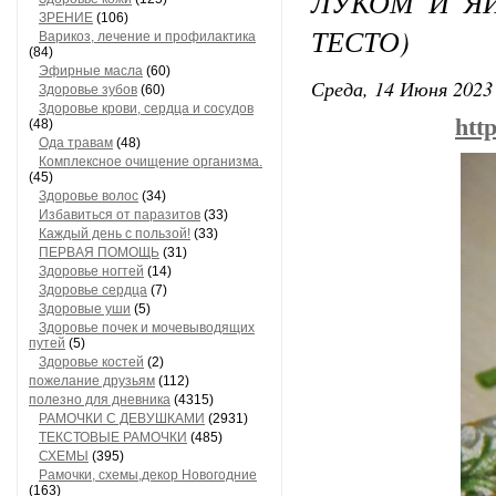
ЛУКОМ И Я
ЗРЕНИЕ
(106)
ТЕСТО)
Варикоз, лечение и профилактика
(84)
Эфирные масла
(60)
Среда, 14 Июня 2023 
Здоровье зубов
(60)
Здоровье крови, сердца и сосудов
htt
(48)
Ода травам
(48)
Комплексное очищение организма.
(45)
Здоровье волос
(34)
Избавиться от паразитов
(33)
Каждый день с пользой!
(33)
ПЕРВАЯ ПОМОЩЬ
(31)
Здоровье ногтей
(14)
Здоровье сердца
(7)
Здоровые уши
(5)
Здоровье почек и мочевыводящих
путей
(5)
Здоровье костей
(2)
пожелание друзьям
(112)
полезно для дневника
(4315)
РАМОЧКИ С ДЕВУШКАМИ
(2931)
ТЕКСТОВЫЕ РАМОЧКИ
(485)
СХЕМЫ
(395)
Рамочки, схемы,декор Новогодние
(163)