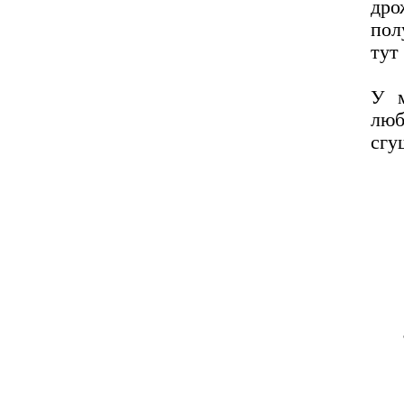
дро
пол
тут
У м
лю
сгу