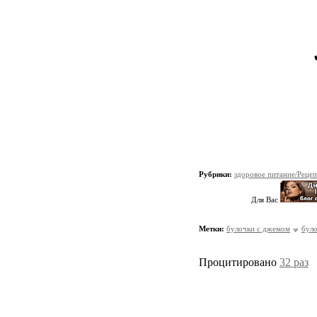
Рубрики:
здоровое питание/Реце
Для Вас
Метки:
булочки с джемом
бул
Процитировано
32 раз