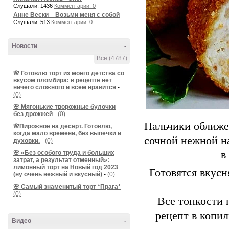
Слушали: 1436
Комментарии: 0
Анне Вески _ Возьми меня с собой
Слушали: 513
Комментарии: 0
Новости
-
Все (4787)
🌸 Готовлю торт из моего детства со
вкусом пломбира: в рецепте нет
ничего сложного и всем нравится
-
(0)
🌸 Мягонькие творожные булочки
без дрожжей
-
(0)
Пальчики оближеш
🌸Пирожное на десерт. Готовлю,
когда мало времени, без выпечки и
сочной нежной н
духовки.
-
(0)
в
🌸 «Без особого труда и больших
затрат, а результат отменный»:
лимонный торт на Новый год 2023
Готовятся вкусн
(ну очень нежный и вкусный)
-
(0)
🌸 Самый знаменитый торт *Прага*
-
(0)
Все тонкости 
рецепт в копил
Видео
-