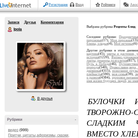
Регистрация
Вход
Рейтинги
Авос
Записи
Друзья
Комментарии
Выбрана рубрика
Рецепты блюд
.
Ipola
Соседние рубрики:
Праздничны
пирожные
(17),
Мои пирожки
(13
блины, оладьи
(4),
Моё печенье
(6)
Другие рубрики в этом дневни
картина
(45),
цветы и растения, 
истории
(1220),
Фитнес-упражне
диеты, рецепты долголетия
(817),
Путь к Победе
(46),
Путешестви
природа
(540),
Православие,вера,
дневника
(4315),
пожелание друзь
плейкасты
(590),
моя семья
(39),
лю
о разном
(4384),
здоровое питани
имя жизни будущих людей, во имя
БУЛОЧКИ 
В друзья
ТВОРОЖНО
СЛАДКИМ 
Рубрики
-
видео
(999)
ВМЕСТО ХЛЕ
Притчи, цитаты,афоризмы, сказки,