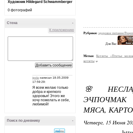
Художник Hildegard Schwammberger
0 фотографий
Стена
-
К приложению
Рубрики:
здоровое питание/Реце
Для Вас
Метки:
Котлеты «Птичье молок
котлеты
ipola
написал 18.05.2009
17:59:29:
🌸 НЕСЛА
Я всем желаю только
добра и крепкого
здоровья! Этого же
ЭЧПОЧМАК
хочу пожелать и себе,
любимой!
МЯСА, КАРТО
Поиск по дневнику
-
Четверг, 15 Июня 20
htt