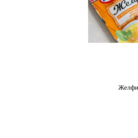
Желфик