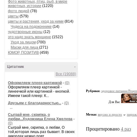
Фото животных, птиц, рыб, в мире
животных, истории
(1220)
фото людей
(78)
цветы
(579)
цветы и растения, уход за ними
(814)
Чудеса на подоконнике
(14)
чудотворные иконы
(12)
это надо знать женщине
(1522)
Уход за лицом
(700)
Маски для лица
(271)
ЮМОР, ПОЗИТИВ
(459)
Цитатник
-
Все (19088)
Оформляем плеер картинкой
-
(0)
Оформляем плеер картинкой -
Рубрики:
здоровое питание/Реце
линеечкой или картинкой - кнопкой.
Имеем такой плеер: К...
Для Вас
Друзьям с благодарностью...
-
(0)
...
Сыграй мне, скрипка, о
Метки:
вкусно и просто
пирож
любви...Художница Елена Хмелева
-
(0)
Сыграй мне, скрипка, о любви, О
Процитировано
4 раз
той,которая лишь раз бывает. В своих
аккордах нежно повт...