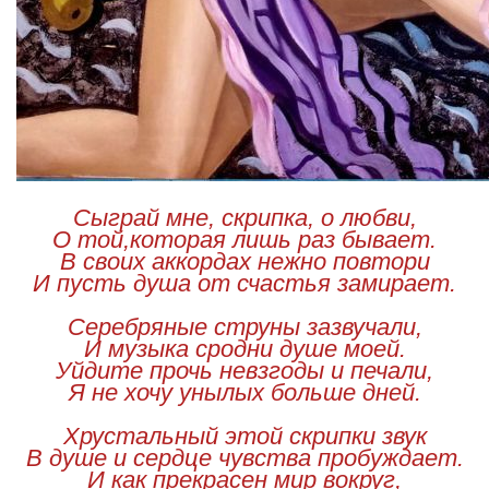
Сыграй мне, скрипка, о любви,
О той,которая лишь раз бывает.
В своих аккордах нежно повтори
И пусть душа от счастья замирает.
Серебряные струны зазвучали,
И музыка сродни душе моей.
Уйдите прочь невзгоды и печали,
Я не хочу унылых больше дней.
Хрустальный этой скрипки звук
В душе и сердце чувства пробуждает.
И как прекрасен мир вокруг,