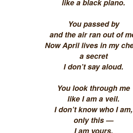
like a black piano.
You passed by
and the air ran out of m
Now April lives in my che
a secret
I don’t say aloud.
You look through me
like I am a veil.
I don’t know who I am,
only this —
I am yours.