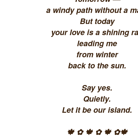
a windy path without a m
But today
your love is a shining ra
leading me
from winter
back to the sun.
Say yes.
Quietly.
Let it be our island.
🍁 ✿ 🍁 ✿ 🍁 ✿🍁