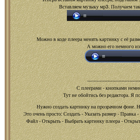
Вставляем музыку мр3. Получаем так
Можно в коде плеера менять картинку с её разм
А можно его немного из
---------------------------------
С плеерами - кнопками
немно
Тут не обойтись без редактора. Я п
Нужно создать картинку на прозрачном фоне. 
Это очень просто: Создать - Указать размер - Правка 
Файл - Открыть - Выбрать картинку плеера - Открыть