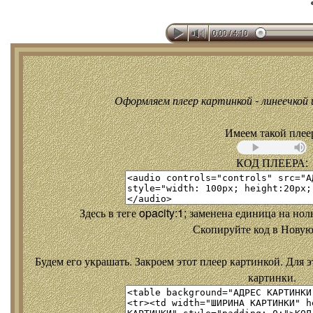
Оформляем плеер картинкой - линеечкой и
Имеем такой плее
КОД ПЛЕЕРА:
Здесь в теге opacity:1; заменена единица на но
Скопируйте код в Новую
Будем его украшать. Закроем этот плеер картинкой. Для э
картинки.