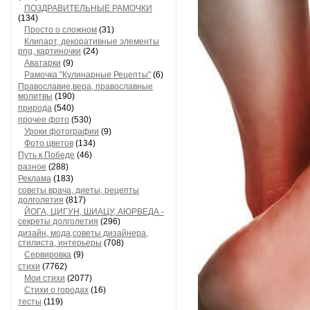
ПОЗДРАВИТЕЛЬНЫЕ РАМОЧКИ
(134)
Просто о сложном
(31)
Клипарт, декоративные элементы
png, картиночки
(24)
Аватарки
(9)
Рамочка "Кулинарные Рецепты"
(6)
Православие,вера, православные
молитвы
(190)
природа
(540)
прочее фото
(530)
Уроки фотографии
(9)
Фото цветов
(134)
Путь к Победе
(46)
разное
(288)
Реклама
(183)
советы врача, диеты, рецепты
долголетия
(817)
ЙОГА, ЦИГУН, ШИАЦУ, АЮРВЕДА -
секреты долголетия
(296)
дизайн, мода,советы дизайнера,
стилиста, интерьеры
(708)
Сервировка
(9)
стихи
(7762)
Мои стихи
(2077)
Стихи о городах
(16)
тесты
(119)