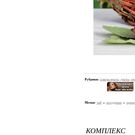
Рубрики:
советы врача, диеты, р
Метки:
чай
похудение
приро
КОМПЛЕКС 