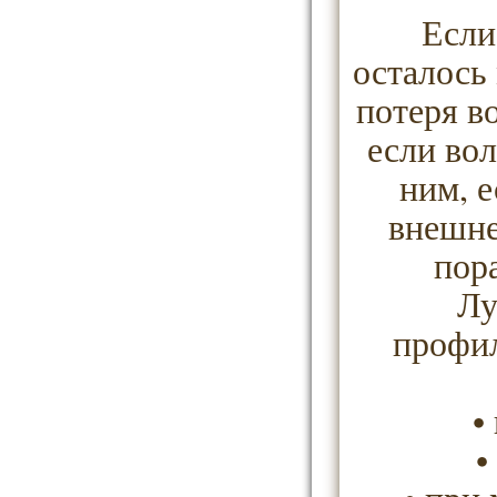
Если
осталось
потеря в
если во
ним, 
внешне
пор
Лу
профил
•
•