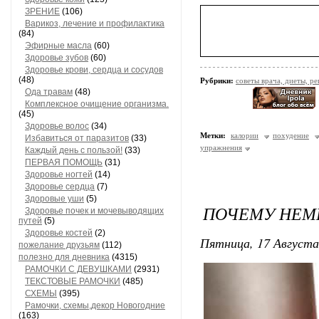
ЗРЕНИЕ
(106)
Варикоз, лечение и профилактика
(84)
Эфирные масла
(60)
Здоровье зубов
(60)
Здоровье крови, сердца и сосудов
(48)
Рубрики:
советы врача, диеты, р
Ода травам
(48)
Комплексное очищение организма.
(45)
Здоровье волос
(34)
Метки:
калории
похудение
Избавиться от паразитов
(33)
упражнения
Каждый день с пользой!
(33)
ПЕРВАЯ ПОМОЩЬ
(31)
Здоровье ногтей
(14)
Здоровье сердца
(7)
Здоровые уши
(5)
ПОЧЕМУ НЕМЕ
Здоровье почек и мочевыводящих
путей
(5)
Здоровье костей
(2)
Пятница, 17 Августа
пожелание друзьям
(112)
полезно для дневника
(4315)
РАМОЧКИ С ДЕВУШКАМИ
(2931)
ТЕКСТОВЫЕ РАМОЧКИ
(485)
СХЕМЫ
(395)
Рамочки, схемы,декор Новогодние
(163)