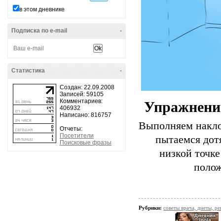
в этом дневнике
Подписка по e-mail
-
Статистика
-
Создан: 22.09.2008
Записей: 59105
Комментариев:
Упражнение
406932
Написано: 816757
Выполняем наклон
Отчеты:
Посетители
пытаемся дот
Поисковые фразы
низкой точке
полож
Рубрики:
советы врача, диеты, р