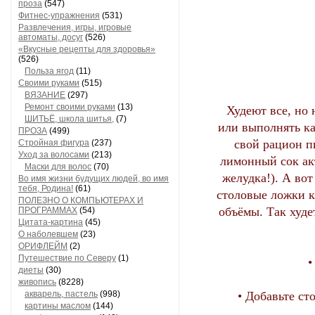
проза
(547)
Фитнес-упражнения
(531)
Развлечения, игры, игровые
автоматы, досуг
(526)
«Вкусные рецепты для здоровья»
(526)
Польза ягод
(11)
Своими руками
(515)
ВЯЗАНИЕ
(297)
Ремонт своими руками
(13)
Худеют все, но 
ШИТЬЁ, школа шитья,
(7)
или выполнять ка
ПРОЗА
(499)
свой рацион п
Стройная фигура
(237)
Уход за волосами
(213)
лимонный сок ак
Маски для волос
(70)
желудка!). А во
Во имя жизни будущих людей, во имя
тебя, Родина!
(61)
столовые ложки к
ПОЛЕЗНО О КОМПЬЮТЕРАХ И
объёмы. Так худе
ПРОГРАММАХ
(54)
Цитата-картина
(45)
О наболевшем
(23)
ОРИФЛЕЙМ
(2)
Путешествие по Северу
(1)
•
диеты
(30)
живопись
(8228)
акварель, пастель
(998)
• Добавьте ст
картины маслом
(144)