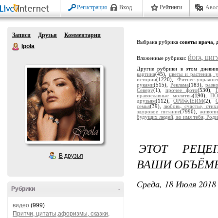
Регистрация
Вход
Рейтинги
Авос
Записи
Друзья
Комментарии
Выбрана рубрика
советы врача, 
Ipola
Вложенные рубрики:
ЙОГА, ЦИГУ
Другие рубрики в этом дневни
картина
(45),
цветы и растения, 
истории
(1220),
Фитнес-упражне
руками
(515),
Реклама
(183),
разн
Северу
(1),
прочее фото
(530),
православные молитвы
(190),
ПО
друзьям
(112),
ОРИФЛЕЙМ
(2),
семья
(39),
любовь, счастье, сти
здоровое питание
(7990),
живопи
будущих людей, во имя тебя, Роди
ЭТОТ РЕЦЕ
В друзья
ВАШИ ОБЪЁМ
Среда, 18 Июля 2018 
Рубрики
-
видео
(999)
Притчи, цитаты,афоризмы, сказки,