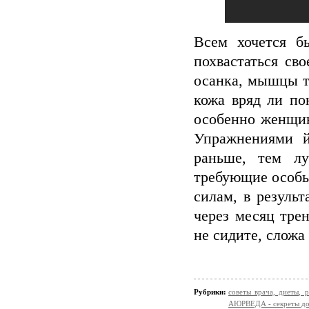
Всем хочется б
похвастаться св
осанка, мышцы т
кожа вряд ли по
особенно женщин
Упражнениями й
раньше, тем лу
требующие особы
силам, в резуль
через месяц тре
не сидите, сложа
Рубрики:
советы врача, диеты,
АЮРВЕДА - секреты до