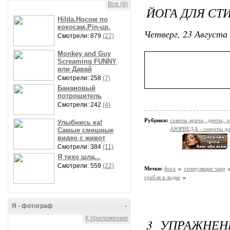
Все (9)
ЙОГА ДЛЯ С
Hilda.Носом по
кокосам.Pin-up.
Четверг, 23 Августа 
Смотрели: 879
(27)
Monkey and Guy
Screaming FUNNY
или Давай
Смотрели: 258
(7)
Банановый
потрошитель
Смотрели: 242
(4)
Рубрики:
советы врача, диеты,
Улыбнись ка!
АЮРВЕДА - секреты до
Самые смешные
видео с живот
Смотрели: 384
(11)
Я тихо шла...
Смотрели: 559
(22)
Метки:
йога
стимуляция чакр
гребля в лодке
Я - фотограф
-
К приложению
3 УПРАЖНЕН