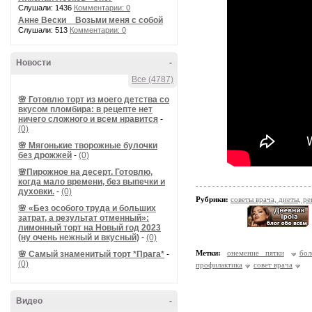
Слушали: 1436
Комментарии: 0
Анне Вески _ Возьми меня с собой
Слушали: 513
Комментарии: 0
Новости
-
Все (4787)
🌸 Готовлю торт из моего детства со
вкусом пломбира: в рецепте нет
ничего сложного и всем нравится
-
(0)
🌸 Мягонькие творожные булочки
без дрожжей
-
(0)
🌸Пирожное на десерт. Готовлю,
когда мало времени, без выпечки и
духовки.
-
(0)
Рубрики:
советы врача, диеты, р
🌸 «Без особого труда и больших
затрат, а результат отменный»:
лимонный торт на Новый год 2023
(ну очень нежный и вкусный)
-
(0)
Метки:
онемение пятки
бол
🌸 Самый знаменитый торт *Прага*
-
(0)
профилактика
совет врача
Видео
-