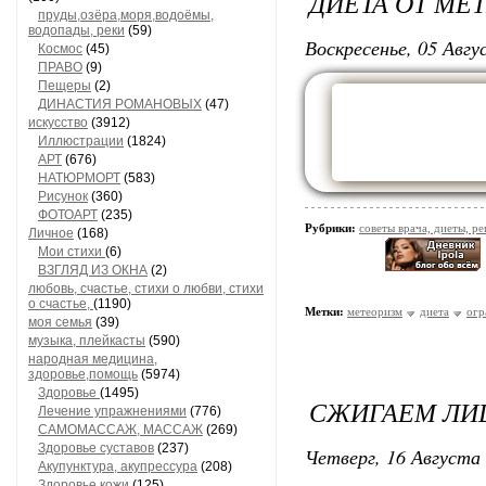
ДИЕТА ОТ МЕ
пруды,озёра,моря,водоёмы,
водопады, реки
(59)
Воскресенье, 05 Авгу
Космос
(45)
ПРАВО
(9)
Пещеры
(2)
ДИНАСТИЯ РОМАНОВЫХ
(47)
искусство
(3912)
Иллюстрации
(1824)
АРТ
(676)
НАТЮРМОРТ
(583)
Рисунок
(360)
ФОТОАРТ
(235)
Рубрики:
советы врача, диеты, р
Личное
(168)
Мои стихи
(6)
ВЗГЛЯД ИЗ ОКНА
(2)
любовь, счастье, стихи о любви, стихи
о счастье,
(1190)
Метки:
метеоризм
диета
огр
моя семья
(39)
музыка, плейкасты
(590)
народная медицина,
здоровье,помощь
(5974)
Здоровье
(1495)
СЖИГАЕМ ЛИ
Лечение упражнениями
(776)
САМОМАССАЖ, МАССАЖ
(269)
Здоровье суставов
(237)
Четверг, 16 Августа 
Акупунктура, акупрессура
(208)
Здоровье кожи
(125)