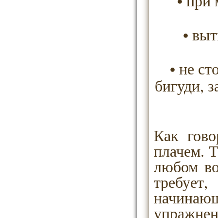
•
при 
•
выт
•
не ст
бигуди, 
Как гово
плачем. Т
любом во
требует
начина
упражне