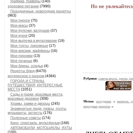
графика, гравюры
(140)
Но не увлекайтесь
здоровое питание
(7990)
Праздничные, новогодние рецепты
(963)
Мои пироги
(75)
Мои кексы
(37)
Мои булочки, ватрушки
(37)
Моя кухня
(20)
Моя выпечка в мультиварке
(19)
Мои торты, пирожные
(17)
Мои кексики, маффины
(16)
Мои пирожки
(13)
Моё печенье
(6)
Мои блины, оладьи
(4)
Рецепты блюд
(6470)
интересное о разном
(4384)
Рубрики:
советы врача, диеты, р
ГОРОДА И СТРАНЫ,
ПУТЕШЕСТВИЯ, ИНТЕРЕСНЫЕ
МЕСТА
(1051)
Сады и парки, красивые места,
красивые деревни
(308)
Метки:
похудение
напиток д
Храмы, замки и дворцы
(245)
народные рецепты
Знаменитые люди, певцы, поэты,
музыканты, артисты
(176)
Полезные советы
(174)
Кино, спектакль, мультфильм
(168)
АВТОМОБИЛИ, МОТОЦИКЛЫ, ЯХТЫ
(100)