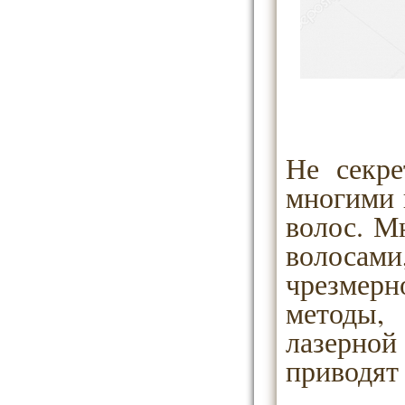
Не секре
многими 
волос. М
волосам
чрезмер
методы,
лазерной
приводят