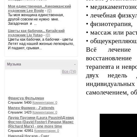
•
медикаментозно
Моя единственная...Американский
художник Lee Bogle
-
(0)
•
лечебная физкул
Ты моя женщина единственная,
другой совсем не нужно мне.
•
физиотерапия,
Загадочная и ...
Цветы как бабочки... Китайский
•
массаж или рас
художник Liu Yutao
-
(0)
Цветы как бабочки, а бабочки - цветы
•
общеукрепляющ
Летят над нашей жизнью легкокрыло,
И падают, срывая...
Всё лечение 
восстановлени
Музыка
-
терапевта и невр
Все (74)
двух недель 
индивидуальных 
самолечением, о
Франсуа Фельдман
Слушали: 5400
Комментарии: 0
Милен Фармер - J'attends
Слушали: 1423
Комментарии: 0
Лаура Паузини (Laura Pausini)Дэвид
Фостер (David Foster) Ричард Маркс
(Richard Marx) - one more time
Слушали: 42951
Комментарии: 0
Николай Носков - Снег