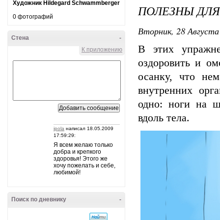
Художник Hildegard Schwammberger
ПОЛЕЗНЫ ДЛЯ
0 фотографий
Вторник, 28 Августа 
Стена
-
В этих упражне
К приложению
оздоровить и ом
осанку, что не
внутренних орг
одно: ноги на 
вдоль тела.
ipola
написал 18.05.2009
17:59:29:
Я всем желаю только
добра и крепкого
здоровья! Этого же
хочу пожелать и себе,
любимой!
Поиск по дневнику
-