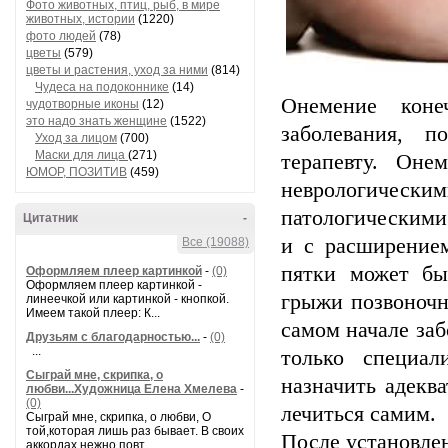
Фото животных, птиц, рыб, в мире
животных, истории
(1220)
фото людей
(78)
цветы
(579)
цветы и растения, уход за ними
(814)
Чудеса на подоконнике
(14)
Онемение коне
чудотворные иконы
(12)
это надо знать женщине
(1522)
заболевания, п
Уход за лицом
(700)
Маски для лица
(271)
терапевту. Оне
ЮМОР, ПОЗИТИВ
(459)
неврологически
патологическими
Цитатник
-
и с расширение
Все (19088)
пятки может бы
Оформляем плеер картинкой
-
(0)
Оформляем плеер картинкой -
грыжи позвоночн
линеечкой или картинкой - кнопкой.
Имеем такой плеер: К...
самом начале заб
Друзьям с благодарностью...
-
(0)
...
только специал
Сыграй мне, скрипка, о
назначить адеква
любви...Художница Елена Хмелева
-
(0)
лечиться самим.
Сыграй мне, скрипка, о любви, О
той,которая лишь раз бывает. В своих
После установлен
аккордах нежно повт...