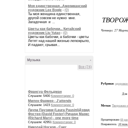
Моя единственная...Американский
художник Lee Bogle
-
(0)
Ты моя женщина единственная,
ТВОРОЖ
другой совсем не нужно мне.
Загадочная и ...
Цветы как бабочки... Китайский
Четверг, 27 Марта
художник Liu Yutao
-
(0)
Цветы как бабочки, а бабочки - цветы
Летят над нашей жизнью легкокрыло,
И падают, срывая...
Музыка
-
Все (74)
Рубрики:
здоровое
Франсуа Фельдман
Для
Слушали: 5400
Комментарии: 0
Милен Фармер - J'attends
Слушали: 1423
Комментарии: 0
Метки:
Творожно-
Лаура Паузини (Laura Pausini)Дэвид
Фостер (David Foster) Ричард Маркс
(Richard Marx) - one more time
Процитировано
69 раз
Слушали: 42951
Комментарии: 0
Понравилось:
10 поль
Николай Носков - Снег