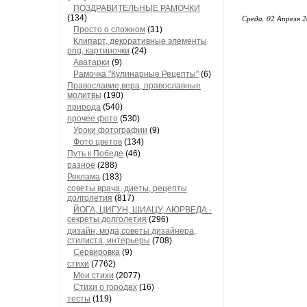
ПОЗДРАВИТЕЛЬНЫЕ РАМОЧКИ
(134)
Среда, 02 Апреля 2
Просто о сложном
(31)
Клипарт, декоративные элементы
png, картиночки
(24)
Аватарки
(9)
Рамочка "Кулинарные Рецепты"
(6)
Православие,вера, православные
молитвы
(190)
природа
(540)
прочее фото
(530)
Уроки фотографии
(9)
Фото цветов
(134)
Путь к Победе
(46)
разное
(288)
Реклама
(183)
советы врача, диеты, рецепты
долголетия
(817)
ЙОГА, ЦИГУН, ШИАЦУ, АЮРВЕДА -
секреты долголетия
(296)
дизайн, мода,советы дизайнера,
стилиста, интерьеры
(708)
Сервировка
(9)
стихи
(7762)
Мои стихи
(2077)
Стихи о городах
(16)
тесты
(119)