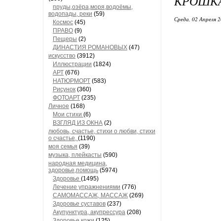
КРОШК
пруды,озёра,моря,водоёмы,
водопады, реки
(59)
Среда, 02 Апреля 2
Космос
(45)
ПРАВО
(9)
Пещеры
(2)
ДИНАСТИЯ РОМАНОВЫХ
(47)
искусство
(3912)
Иллюстрации
(1824)
АРТ
(676)
НАТЮРМОРТ
(583)
Рисунок
(360)
ФОТОАРТ
(235)
Личное
(168)
Мои стихи
(6)
ВЗГЛЯД ИЗ ОКНА
(2)
любовь, счастье, стихи о любви, стихи
о счастье,
(1190)
моя семья
(39)
музыка, плейкасты
(590)
народная медицина,
здоровье,помощь
(5974)
Здоровье
(1495)
Лечение упражнениями
(776)
САМОМАССАЖ, МАССАЖ
(269)
Здоровье суставов
(237)
Акупунктура, акупрессура
(208)
Здоровье кожи
(125)