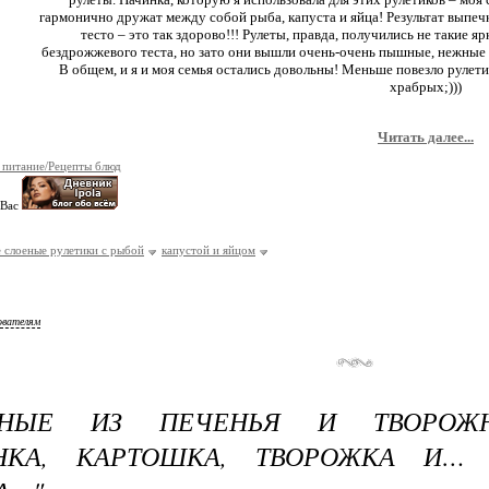
гармонично дружат между собой рыба, капуста и яйца! Результат выпе
тесто – это так здорово!!! Рулеты, правда, получились не такие 
бездрожжевого теста, но зато они вышли очень-очень пышные, нежные 
В общем, и я и моя семья остались довольны! Меньше повезло рулети
храбрых;)))
Читать далее...
 питание/Рецепты блюд
 Вас
 слоеные рулетики с рыбой
капустой и яйцом
ователям
ЖНЫЕ ИЗ ПЕЧЕНЬЯ И ТВОРОЖ
ИНКА, КАРТОШКА, ТВОРОЖКА И…