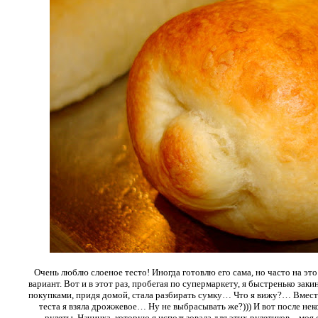
Очень люблю слоеное тесто! Иногда готовлю его сама, но часто на эт
вариант. Вот и в этот раз, пробегая по супермаркету, я быстренько заки
покупками, придя домой, стала разбирать сумку… Что я вижу?… Вмес
теста я взяла дрожжевое… Ну не выбрасывать же?))) И вот после не
рулеты. Начинка, которую я использовала для этих рулетиков – мо