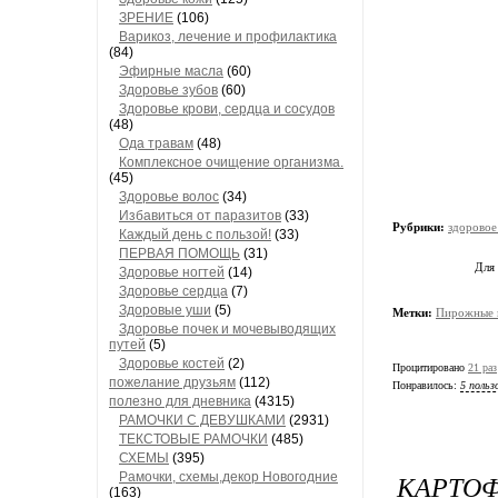
ЗРЕНИЕ
(106)
Варикоз, лечение и профилактика
(84)
Эфирные масла
(60)
Здоровье зубов
(60)
Здоровье крови, сердца и сосудов
(48)
Ода травам
(48)
Комплексное очищение организма.
(45)
Здоровье волос
(34)
Избавиться от паразитов
(33)
Рубрики:
здоровое
Каждый день с пользой!
(33)
ПЕРВАЯ ПОМОЩЬ
(31)
Для
Здоровье ногтей
(14)
Здоровье сердца
(7)
Здоровые уши
(5)
Метки:
Пирожные и
Здоровье почек и мочевыводящих
путей
(5)
Здоровье костей
(2)
Процитировано
21 раз
пожелание друзьям
(112)
Понравилось:
5 польз
полезно для дневника
(4315)
РАМОЧКИ С ДЕВУШКАМИ
(2931)
ТЕКСТОВЫЕ РАМОЧКИ
(485)
СХЕМЫ
(395)
КАРТО
Рамочки, схемы,декор Новогодние
(163)