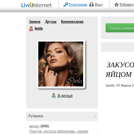
Регистрация
Вход
Рейтинги
Записи
Друзья
Комментарии
Создать дневник
Ipola
ЗАКУСО
ЯЙЦОМ
Среда, 02 Апреля 2
В друзья
Рубрики
-
видео
(999)
Притчи, цитаты,афоризмы, сказки,