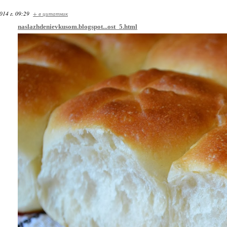
014 г. 09:29
+ в цитатник
naslazhdenievkusom.blogspot...ost_5.html