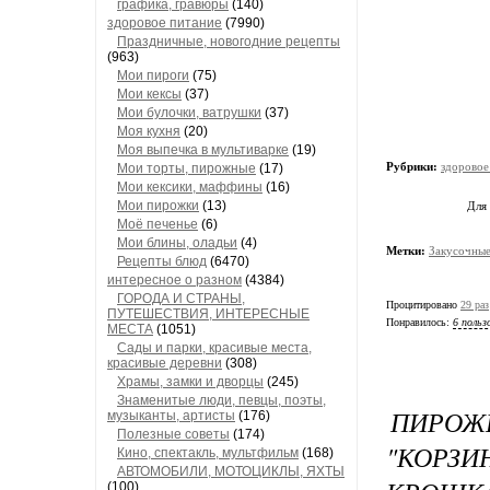
графика, гравюры
(140)
здоровое питание
(7990)
Праздничные, новогодние рецепты
(963)
Мои пироги
(75)
Мои кексы
(37)
Мои булочки, ватрушки
(37)
Моя кухня
(20)
Моя выпечка в мультиварке
(19)
Рубрики:
здоровое
Мои торты, пирожные
(17)
Мои кексики, маффины
(16)
Мои пирожки
(13)
Для
Моё печенье
(6)
Мои блины, оладьи
(4)
Метки:
Закусочные
Рецепты блюд
(6470)
интересное о разном
(4384)
ГОРОДА И СТРАНЫ,
Процитировано
29 раз
ПУТЕШЕСТВИЯ, ИНТЕРЕСНЫЕ
Понравилось:
6 польз
МЕСТА
(1051)
Сады и парки, красивые места,
красивые деревни
(308)
Храмы, замки и дворцы
(245)
Знаменитые люди, певцы, поэты,
ПИРО
музыканты, артисты
(176)
Полезные советы
(174)
"КОРЗ
Кино, спектакль, мультфильм
(168)
АВТОМОБИЛИ, МОТОЦИКЛЫ, ЯХТЫ
(100)