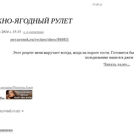
НО-ЯГОДНЫЙ РУЛЕТ
 2014 г. 15:15
+ в цитатник
povarenok.ru/recipes/show/86083/
Этот рецепт меня выручает всегда, когда на пороге гости. Готовится бы
холодильнике нашелся джем и
Читать далее...
 питание/Рецепты блюд
 Вас
ягодный рулет
зователям