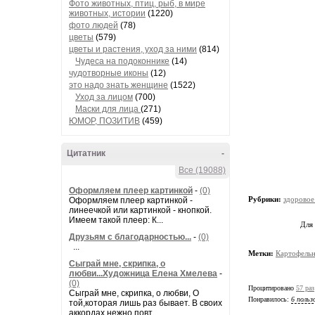
Фото животных, птиц, рыб, в мире
животных, истории
(1220)
фото людей
(78)
цветы
(579)
цветы и растения, уход за ними
(814)
Чудеса на подоконнике
(14)
чудотворные иконы
(12)
это надо знать женщине
(1522)
Уход за лицом
(700)
Маски для лица
(271)
ЮМОР, ПОЗИТИВ
(459)
Цитатник
-
Все (19088)
Оформляем плеер картинкой
-
(0)
Рубрики:
здоровое
Оформляем плеер картинкой -
линеечкой или картинкой - кнопкой.
Имеем такой плеер: К...
Для
Друзьям с благодарностью...
-
(0)
...
Метки:
Картофельн
Сыграй мне, скрипка, о
любви...Художница Елена Хмелева
-
(0)
Процитировано
57 раз
Сыграй мне, скрипка, о любви, О
Понравилось:
6 польз
той,которая лишь раз бывает. В своих
аккордах нежно повт...