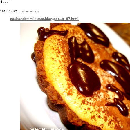
А…"
014 г. 09:42
+ в цитатник
naslazhdenievkusom.blogspot...st_07.html