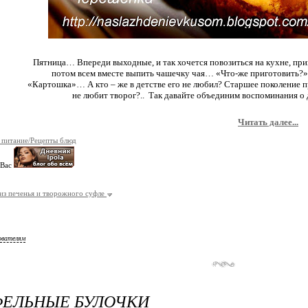
Пятница… Впереди выходные, и так хочется повозиться на кухне, приг
потом всем вместе выпить чашечку чая… «Что-же приготовить?
«Картошка»… А кто – же в детстве его не любил? Старшее поколение п
не любит творог?.. Так давайте объединим воспоминания о 
Читать далее...
 питание/Рецепты блюд
 Вас
з печенья и творожного суфле
ователям
ФЕЛЬНЫЕ БУЛОЧКИ