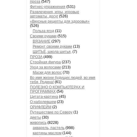
проза
(547)
Фитнес-упражнения
(531)
Развлечения, игры, игровые
автоматы, досуг
(526)
«Вкусные рецепты для здоровья»
(526)
Польза ягод
(11)
Своими руками
(515)
ВЯЗАНИЕ
(297)
Ремонт своими руками
(13)
ШИТЬЁ, школа шитья,
(7)
ПРОЗА
(499)
Стройная фигура
(237)
Уход за волосами
(213)
Маски для волос
(70)
Во имя жизни будущих людей, во имя
тебя, Родина!
(61)
ПОЛЕЗНО О КОМПЬЮТЕРАХ И
ПРОГРАММАХ
(54)
Цитата-картина
(45)
О наболевшем
(23)
ОРИФЛЕЙМ
(2)
Путешествие по Северу
(1)
диеты
(30)
живопись
(8228)
акварель, пастель
(998)
картины маслом
(144)