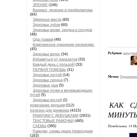
ЗРЕНИЕ
(106)
Варикоз, лечение и профилактика
(84)
Эфирные масла
(60)
Здоровье зубов
(60)
Здоровье крови, сердца и сосудов
(48)
Ода травам
(48)
Комплексное очищение организма.
(45)
Рубрики:
народная
Здоровье волос
(34)
Избавиться от паразитов
(33)
Каждый день с пользой!
(33)
ПЕРВАЯ ПОМОЩЬ
(31)
Здоровье ногтей
(14)
Метки:
Упражнени
Здоровье сердца
(7)
Здоровые уши
(5)
Здоровье почек и мочевыводящих
путей
(5)
Здоровье костей
(2)
КАК С
пожелание друзьям
(112)
полезно для дневника
(4315)
МИНУТ
РАМОЧКИ С ДЕВУШКАМИ
(2931)
ТЕКСТОВЫЕ РАМОЧКИ
(485)
Понедельник, 14 М
СХЕМЫ
(395)
Рамочки, схемы,декор Новогодние
(163)