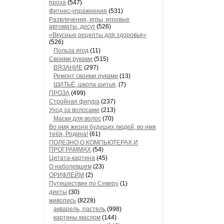
проза
(547)
Фитнес-упражнения
(531)
Развлечения, игры, игровые
автоматы, досуг
(526)
«Вкусные рецепты для здоровья»
(526)
Польза ягод
(11)
Своими руками
(515)
ВЯЗАНИЕ
(297)
Ремонт своими руками
(13)
ШИТЬЁ, школа шитья,
(7)
ПРОЗА
(499)
Стройная фигура
(237)
Уход за волосами
(213)
Маски для волос
(70)
Во имя жизни будущих людей, во имя
тебя, Родина!
(61)
ПОЛЕЗНО О КОМПЬЮТЕРАХ И
ПРОГРАММАХ
(54)
Цитата-картина
(45)
О наболевшем
(23)
ОРИФЛЕЙМ
(2)
Путешествие по Северу
(1)
диеты
(30)
живопись
(8228)
акварель, пастель
(998)
картины маслом
(144)