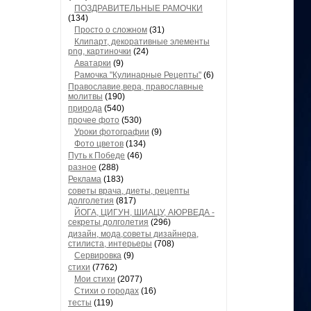
ПОЗДРАВИТЕЛЬНЫЕ РАМОЧКИ
(134)
Просто о сложном
(31)
Клипарт, декоративные элементы
png, картиночки
(24)
Аватарки
(9)
Рамочка "Кулинарные Рецепты"
(6)
Православие,вера, православные
молитвы
(190)
природа
(540)
прочее фото
(530)
Уроки фотографии
(9)
Фото цветов
(134)
Путь к Победе
(46)
разное
(288)
Реклама
(183)
советы врача, диеты, рецепты
долголетия
(817)
ЙОГА, ЦИГУН, ШИАЦУ, АЮРВЕДА -
секреты долголетия
(296)
дизайн, мода,советы дизайнера,
стилиста, интерьеры
(708)
Сервировка
(9)
стихи
(7762)
Мои стихи
(2077)
Стихи о городах
(16)
тесты
(119)