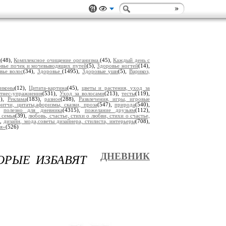
м
(48),
Комплексное очищение организма.
(45),
Каждый день с
овье почек и мочевыводящих путей
(5),
Здоровье ногтей
(14),
вье волос
(34),
Здоровье
(1495),
Здоровые уши
(5),
Варикоз,
 иконы
(12),
Цитата-картина
(45),
цветы и растения, уход за
тнес-упражнения
(531),
Уход за волосами
(213),
тесты
(119),
5),
Реклама
(183),
разное
(288),
Развлечения, игры, игровые
итчи, цитаты,афоризмы, сказки, проза
(547),
природа
(540),
),
полезно для дневника
(4315),
пожелание друзьям
(112),
 семья
(39),
любовь, счастье, стихи о любви, стихи о счастье,
),
дизайн, мода,советы дизайнера, стилиста, интерьеры
(708),
ья»
(526)
ОРЫЕ ИЗБАВЯТ
ДНЕВНИК