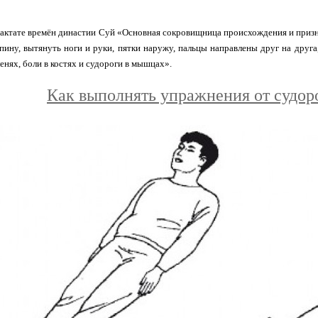
актате времён династии Суй «Основная сокровищница происхождения и призна
спину, вытянуть ноги и руки, пятки наружу, пальцы направлены друг на друга
енях, боли в костях и судороги в мышцах».
Как выполнять упражнения от судор