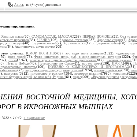
Авось
из (+ сутки) дневников
ечение упражнениями
.
:
Эфирные масла
(60),
САМОМАССАЖ, МАССАЖ
(269),
ПЕРВАЯ ПОМОЩЬ
(31),
Ода трава
иться от паразитов
(33),
ЗРЕНИЕ
(106),
Здоровье суставов
(237),
Здоровье сердца
(7),
Здор
ердца и сосудов
(48),
Здоровье костей
(2),
Здоровье кожи
(125),
Здоровье зубов
(60),
Здоро
ктика
(84),
Акупунктура, акупрессура
(208)
 этом дневнике:
ЮМОР, ПОЗИТИВ
(459),
это надо знать женщине
(1522),
чудотворные
579),
фото людей
(78),
Фото животных, птиц, рыб, в мире животных, истории
(1220),
Фи
237),
стихи
(7762),
советы врача, диеты, рецепты долголетия
(817),
Своими руками
(51
26),
Путь к Победе
(46),
Путешествие по Северу
(1),
прочее фото
(530),
ПРОЗА
(499),
Пр
, православные молитвы
(190),
ПОЛЕЗНО О КОМПЬЮТЕРАХ И ПРОГРАММАХ
(54
наболевшем
(23),
народная медицина, здоровье,помощь
(5974),
музыка, плейкасты
(590),
моя
8),
искусство
(3912),
интересное о разном
(4384),
здоровое питание
(7990),
живопись
(8228
жизни будущих людей, во имя тебя, Родина!
(61),
видео
(999),
«Вкусные рецепты для здоров
НЕНИЯ ВОСТОЧНОЙ МЕДИЦИНЫ, КОТ
ОРОГ В ИКРОНОЖНЫХ МЫШЦАХ
 2022 г. 14:49
+ в цитатник