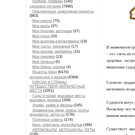
графика, гравюры
(140)
здоровое питание
(7990)
Праздничные, новогодние рецепты
(963)
Мои пироги
(75)
Мои кексы
(37)
Мои булочки, ватрушки
(37)
Моя кухня
(20)
Моя выпечка в мультиварке
(19)
Мои торты, пирожные
(17)
В знаменитом тр
Мои кексики, маффины
(16)
– это «лечь на с
Мои пирожки
(13)
здоровье, гаст
Моё печенье
(6)
Мои блины, оладьи
(4)
мышечные судор
Рецепты блюд
(6470)
интересное о разном
(4384)
ГОРОДА И СТРАНЫ,
Согласно традиц
ПУТЕШЕСТВИЯ, ИНТЕРЕСНЫЕ
негативное возд
МЕСТА
(1051)
Сады и парки, красивые места,
красивые деревни
(308)
Судороги могут 
Храмы, замки и дворцы
(245)
Поскольку все ч
Знаменитые люди, певцы, поэты,
музыканты, артисты
(176)
нижние конечно
Полезные советы
(174)
Кино, спектакль, мультфильм
(168)
Существует мно
АВТОМОБИЛИ, МОТОЦИКЛЫ, ЯХТЫ
(100)