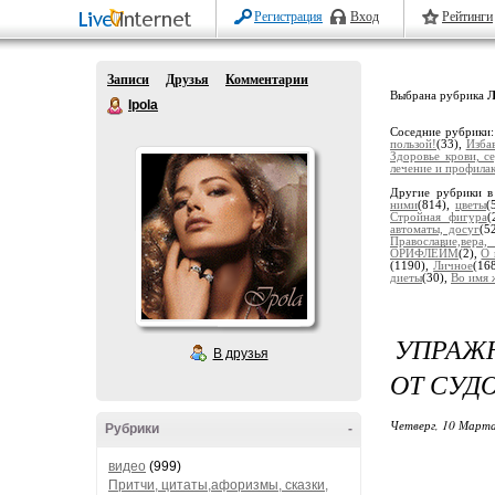
Регистрация
Вход
Рейтинги
Записи
Друзья
Комментарии
Выбрана рубрика
Л
Ipola
Соседние рубрики
пользой!
(33),
Избав
Здоровье крови, с
лечение и профила
Другие рубрики в
ними
(814),
цветы
(
Стройная фигура
(
автоматы, досуг
(5
Православие,вера
ОРИФЛЕЙМ
(2),
О 
(1190),
Личное
(16
диеты
(30),
Во имя 
УПРАЖ
В друзья
ОТ СУД
Четверг, 10 Марта
Рубрики
-
видео
(999)
Притчи, цитаты,афоризмы, сказки,