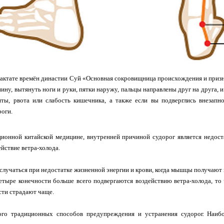
актате времён династии Суй «Основная сокровищница происхождения и призна
пину, вытянуть ноги и руки, пятки наружу, пальцы направлены друг на друга, и
риты, рвота или слабость кишечника, а также если вы подверглись внезапн
оги.
ионной китайской медицине, внутренней причиной судорог является недост
ействие ветра-холода.
случаться при недостатке жизненной энергии и крови, когда мышцы получают м
етыре конечности больше всего подвергаются воздействию ветра-холода, то 
сти страдают чаще.
го традиционных способов предупреждения и устранения судорог. Наибо