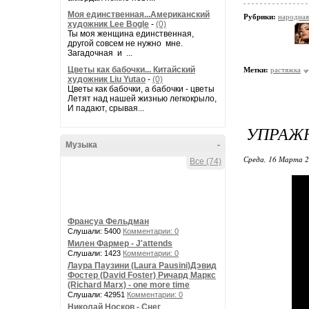
Моя единственная...Американский
Рубрики:
народная
художник Lee Bogle
-
(0)
Ты моя женщина единственная,
другой совсем не нужно мне.
Загадочная и ...
Цветы как бабочки... Китайский
Метки:
растяжка
художник Liu Yutao
-
(0)
Цветы как бабочки, а бабочки - цветы
Летят над нашей жизнью легкокрыло,
И падают, срывая...
УПРАЖН
Музыка
-
Среда, 16 Марта 2
Все (74)
Франсуа Фельдман
Слушали: 5400
Комментарии: 0
Милен Фармер - J'attends
Слушали: 1423
Комментарии: 0
Лаура Паузини (Laura Pausini)Дэвид
Фостер (David Foster) Ричард Маркс
(Richard Marx) - one more time
Слушали: 42951
Комментарии: 0
Николай Носков - Снег