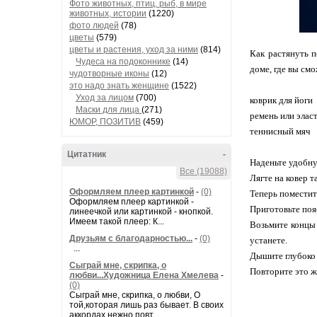
Фото животных, птиц, рыб, в мире
животных, истории
(1220)
фото людей
(78)
цветы
(579)
цветы и растения, уход за ними
(814)
Как растянуть п
Чудеса на подоконнике
(14)
доме, где вы см
чудотворные иконы
(12)
это надо знать женщине
(1522)
Уход за лицом
(700)
коврик для йоги
Маски для лица
(271)
ремень или элас
ЮМОР, ПОЗИТИВ
(459)
теннисный мяч
Цитатник
-
Наденьте удобн
Все (19088)
Лягте на ковер 
Оформляем плеер картинкой
-
(0)
Теперь поместит
Оформляем плеер картинкой -
Приготовьте поя
линеечкой или картинкой - кнопкой.
Имеем такой плеер: К...
Возьмите концы 
Друзьям с благодарностью...
-
(0)
устанете.
...
Дышите глубоко 
Сыграй мне, скрипка, о
Повторите это ж
любви...Художница Елена Хмелева
-
(0)
Сыграй мне, скрипка, о любви, О
той,которая лишь раз бывает. В своих
аккордах нежно повт...