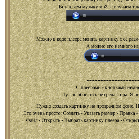
Вставляем музыку мр3. Получаем так
Можно в коде плеера менять картинку с её разм
А можно его немного из
---------------------------------
С плеерами - кнопками
немно
Тут не обойтись без редактора. Я п
Нужно создать картинку на прозрачном фоне. 
Это очень просто: Создать - Указать размер - Правка 
Файл - Открыть - Выбрать картинку плеера - Открыть