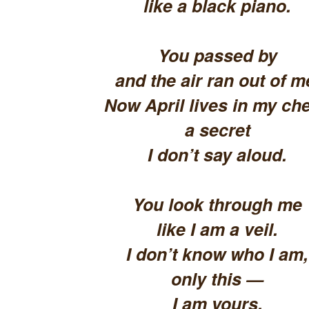
like a black piano.
You passed by
and the air ran out of m
Now April lives in my che
a secret
I don’t say aloud.
You look through me
like I am a veil.
I don’t know who I am,
only this —
I am yours.