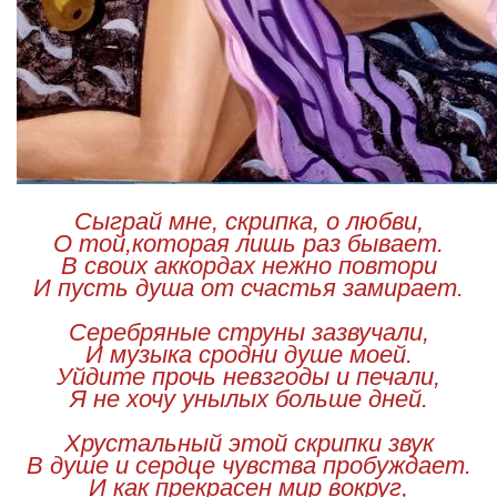
Сыграй мне, скрипка, о любви,
О той,которая лишь раз бывает.
В своих аккордах нежно повтори
И пусть душа от счастья замирает.
Серебряные струны зазвучали,
И музыка сродни душе моей.
Уйдите прочь невзгоды и печали,
Я не хочу унылых больше дней.
Хрустальный этой скрипки звук
В душе и сердце чувства пробуждает.
И как прекрасен мир вокруг,