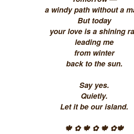
a windy path without a m
But today
your love is a shining ra
leading me
from winter
back to the sun.
Say yes.
Quietly.
Let it be our island.
🍁 ✿ 🍁 ✿ 🍁 ✿🍁