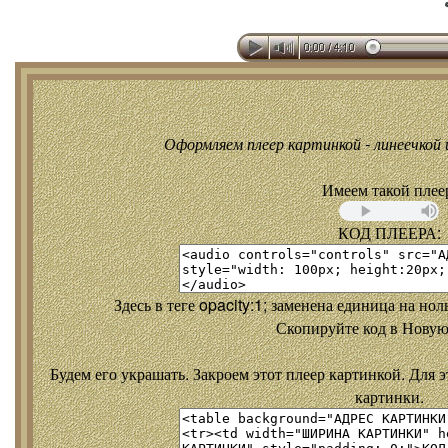
Оформляем плеер картинкой - линеечкой и
Имеем такой плее
КОД ПЛЕЕРА:
Здесь в теге opacity:1; заменена единица на но
Скопируйте код в Новую
Будем его украшать. Закроем этот плеер картинкой. Для э
картинки.