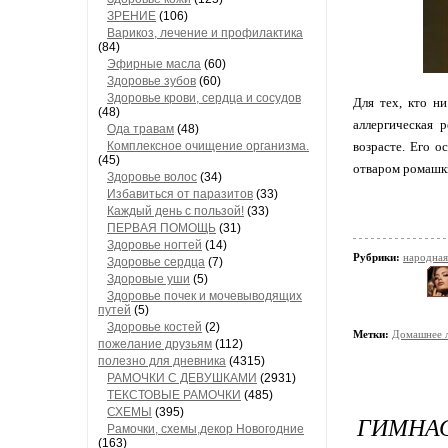
ЗРЕНИЕ
(106)
Варикоз, лечение и профилактика
(84)
Эфирные масла
(60)
Здоровье зубов
(60)
Здоровье крови, сердца и сосудов
Для тех, кто ни
(48)
аллергическая 
Ода травам
(48)
Комплексное очищение организма.
возрасте. Его о
(45)
отваром ромашки
Здоровье волос
(34)
Избавиться от паразитов
(33)
Каждый день с пользой!
(33)
ПЕРВАЯ ПОМОЩЬ
(31)
Здоровье ногтей
(14)
Рубрики:
народная
Здоровье сердца
(7)
Здоровые уши
(5)
Здоровье почек и мочевыводящих
путей
(5)
Здоровье костей
(2)
Метки:
Домашнее л
пожелание друзьям
(112)
полезно для дневника
(4315)
РАМОЧКИ С ДЕВУШКАМИ
(2931)
ТЕКСТОВЫЕ РАМОЧКИ
(485)
СХЕМЫ
(395)
ГИМНАС
Рамочки, схемы,декор Новогодние
(163)