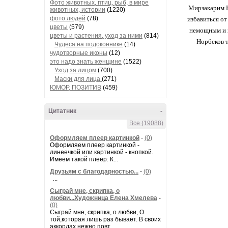
Фото животных, птиц, рыб, в мире
Мирзакарим Н
животных, истории
(1220)
фото людей
(78)
избавиться от
цветы
(579)
немощным и н
цветы и растения, уход за ними
(814)
Норбеков т
Чудеса на подоконнике
(14)
чудотворные иконы
(12)
это надо знать женщине
(1522)
Уход за лицом
(700)
Маски для лица
(271)
ЮМОР, ПОЗИТИВ
(459)
Цитатник
-
Все (19088)
Оформляем плеер картинкой
-
(0)
Оформляем плеер картинкой -
линеечкой или картинкой - кнопкой.
Имеем такой плеер: К...
Друзьям с благодарностью...
-
(0)
...
Сыграй мне, скрипка, о
любви...Художница Елена Хмелева
-
(0)
Сыграй мне, скрипка, о любви, О
той,которая лишь раз бывает. В своих
аккордах нежно повт...