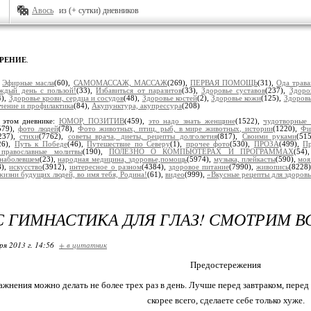
Авось
из (+ сутки) дневников
ЗРЕНИЕ
.
:
Эфирные масла
(60),
САМОМАССАЖ, МАССАЖ
(269),
ПЕРВАЯ ПОМОЩЬ
(31),
Ода трав
ждый день с пользой!
(33),
Избавиться от паразитов
(33),
Здоровье суставов
(237),
Здоро
4),
Здоровье крови, сердца и сосудов
(48),
Здоровье костей
(2),
Здоровье кожи
(125),
Здоровь
ечение и профилактика
(84),
Акупунктура, акупрессура
(208)
 этом дневнике:
ЮМОР, ПОЗИТИВ
(459),
это надо знать женщине
(1522),
чудотворные
579),
фото людей
(78),
Фото животных, птиц, рыб, в мире животных, истории
(1220),
Фи
237),
стихи
(7762),
советы врача, диеты, рецепты долголетия
(817),
Своими руками
(51
26),
Путь к Победе
(46),
Путешествие по Северу
(1),
прочее фото
(530),
ПРОЗА
(499),
Пр
, православные молитвы
(190),
ПОЛЕЗНО О КОМПЬЮТЕРАХ И ПРОГРАММАХ
(54
наболевшем
(23),
народная медицина, здоровье,помощь
(5974),
музыка, плейкасты
(590),
моя
8),
искусство
(3912),
интересное о разном
(4384),
здоровое питание
(7990),
живопись
(8228
жизни будущих людей, во имя тебя, Родина!
(61),
видео
(999),
«Вкусные рецепты для здоров
 ГИМНАСТИКА ДЛЯ ГЛАЗ! СМОТРИМ В
ря 2013 г. 14:56
+ в цитатник
Предостережения
жнения можно делать не более трех раз в день. Лучше перед завтраком, перед
скорее всего, сделаете себе только хуже.