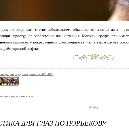
 разу не встречался с этим заболеванием, объясню, что коньюктивит – эт
реакция, простудное заболевание или инфекция. Болезнь нередко принимае
сновные признаки – покраснение и слезоточивость глаз, в таком случае пок
, даёт хороший эффект.
 медицина, здоровье,помощь/ЗРЕНИЕ
ечение коньюктивита
ТИКА ДЛЯ ГЛАЗ ПО НОРБЕКОВУ