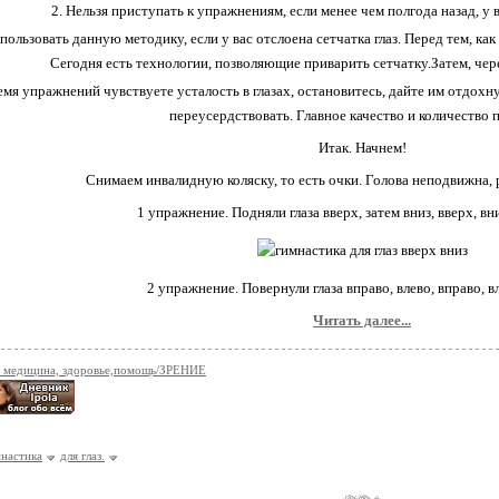
Нельзя приступать к упражнениям, если менее чем полгода назад, у в
ользовать данную методику, если у вас отслоена сетчатка глаз. Перед тем, как
Сегодня есть технологии, позволяющие приварить сетчатку.Затем, чер
емя упражнений чувствуете усталость в глазах, остановитесь, дайте им отдох
переусердствовать. Главное качество и количество 
Итак. Начнем!
Снимаем инвалидную коляску, то есть очки. Голова неподвижна, р
1 упражнение. Подняли глаза вверх, затем вниз, вверх, вни
2 упражнение. Повернули глаза вправо, влево, вправо, вл
Читать далее...
 медицина, здоровье,помощь/ЗРЕНИЕ
настика
для глаз.