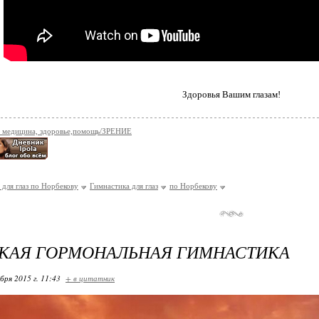
Здоровья Вашим глазам!
 медицина, здоровье,помощь/ЗРЕНИЕ
 для глаз по Норбекову
Гимнастика для глаз
по Норбекову
КАЯ ГОРМОНАЛЬНАЯ ГИМНАСТИКА
бря 2015 г. 11:43
+ в цитатник