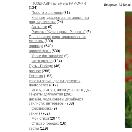
ПОЗДРАВИТЕЛЬНЫЕ РАМОЧКИ
Вторник, 28 Июля 
(134)
Просто о сложном
(31)
Клипарт, декоративные элементы
png, картиночки
(24)
Аватарки
(9)
Рамочка "Кулинарные Рецепты"
(6)
Православие,вера, православные
молитвы
(190)
природа
(540)
прочее фото
(530)
Уроки фотографии
(9)
Фото цветов
(134)
Путь к Победе
(46)
разное
(288)
Реклама
(183)
советы врача, диеты, рецепты
долголетия
(817)
ЙОГА, ЦИГУН, ШИАЦУ, АЮРВЕДА -
секреты долголетия
(296)
дизайн, мода,советы дизайнера,
стилиста, интерьеры
(708)
Сервировка
(9)
стихи
(7762)
Мои стихи
(2077)
Стихи о городах
(16)
тесты
(119)