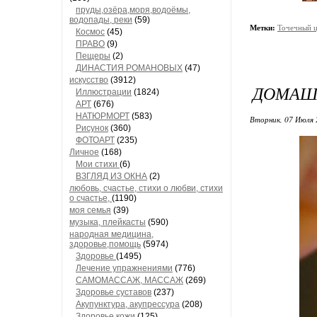
пруды,озёра,моря,водоёмы,
водопады, реки
(59)
Метки:
Точечный 
Космос
(45)
ПРАВО
(9)
Пещеры
(2)
ДИНАСТИЯ РОМАНОВЫХ
(47)
искусство
(3912)
ДОМАШ
Иллюстрации
(1824)
АРТ
(676)
НАТЮРМОРТ
(583)
Вторник, 07 Июля 
Рисунок
(360)
ФОТОАРТ
(235)
Личное
(168)
Мои стихи
(6)
ВЗГЛЯД ИЗ ОКНА
(2)
любовь, счастье, стихи о любви, стихи
о счастье,
(1190)
моя семья
(39)
музыка, плейкасты
(590)
народная медицина,
здоровье,помощь
(5974)
Здоровье
(1495)
Лечение упражнениями
(776)
САМОМАССАЖ, МАССАЖ
(269)
Здоровье суставов
(237)
Акупунктура, акупрессура
(208)
Здоровье кожи
(125)