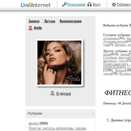
Регистрация
Вход
Рейтинги
Записи
Друзья
Комментарии
Выбрана рубрика
Ipola
Соседние рубрики
организма.
(45),
Ка
Здоровье ногтей
(1
уши
(5),
Варикоз, л
Другие рубрики в
ними
(814),
цветы
(
Стройная фигура
(
автоматы, досуг
(5
Православие,вера
ОРИФЛЕЙМ
(2),
О 
(1190),
Личное
(16
диеты
(30),
Во имя 
ФИТНЕС
В друзья
Пятница, 06 Декаб
Рубрики
-
Данные упра
видео
(999)
Притчи, цитаты,афоризмы, сказки,