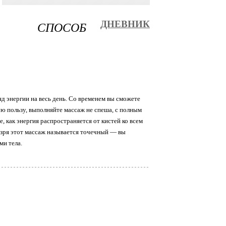
К СПОСОБ
ДНЕВНИК
яд энергии на весь день. Со временем вы сможете
ю пользу, выполняйте массаж не спеша, с полным
 как энергия распространяется от кистей ко всем
 зря этот массаж называется точечный — вы
ми тела.