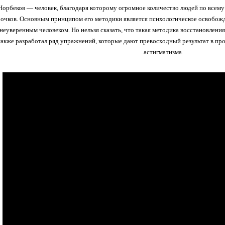
орбеков — человек, благодаря которому огромное количество людей по всему м
 очков. Основным принципом его методики является психологическое освобожд
еуверенным человеком. Но нельзя сказать, что такая методика восстановлени
акже разработал ряд упражнений, которые дают превосходный результат в про
астигматизма.