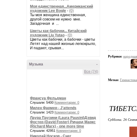
Моя единственная...Американский
художник Lee Bogle
-
(0)
Ты моя женщина единственная,
другой совсем не нужно мне.
Загадочная и ...
Цветы как бабочки... Китайский
художник Liu Yutao
-
(0)
Цветы как бабочки, а бабочки - цветы
Летят над нашей жизнью легкокрыло,
И падают, срывая...
Рубрики:
народная
Музыка
-
Все (74)
Метки:
Гимнастика
Франсуа Фельдман
Слушали: 5400
Комментарии: 0
ТИБЕТС
Милен Фармер - J'attends
Слушали: 1423
Комментарии: 0
Лаура Паузини (Laura Pausini)Дэвид
Суббота, 26 Сентя
Фостер (David Foster) Ричард Маркс
(Richard Marx) - one more time
Слушали: 42951
Комментарии: 0
Николай Носков - Снег