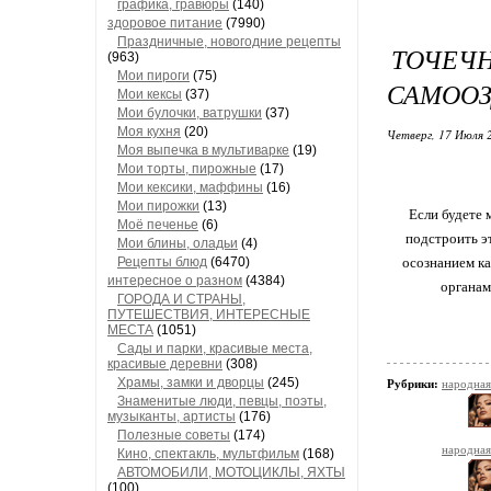
графика, гравюры
(140)
здоровое питание
(7990)
Праздничные, новогодние рецепты
ТОЧЕ
(963)
Мои пироги
(75)
САМОО
Мои кексы
(37)
Мои булочки, ватрушки
(37)
Моя кухня
(20)
Четверг, 17 Июля 
Моя выпечка в мультиварке
(19)
Мои торты, пирожные
(17)
Мои кексики, маффины
(16)
Мои пирожки
(13)
Если будете 
Моё печенье
(6)
подстроить э
Мои блины, оладьи
(4)
Рецепты блюд
(6470)
осознанием ка
интересное о разном
(4384)
органам
ГОРОДА И СТРАНЫ,
ПУТЕШЕСТВИЯ, ИНТЕРЕСНЫЕ
МЕСТА
(1051)
Сады и парки, красивые места,
красивые деревни
(308)
Храмы, замки и дворцы
(245)
Рубрики:
народна
Знаменитые люди, певцы, поэты,
музыканты, артисты
(176)
Полезные советы
(174)
народная
Кино, спектакль, мультфильм
(168)
АВТОМОБИЛИ, МОТОЦИКЛЫ, ЯХТЫ
(100)