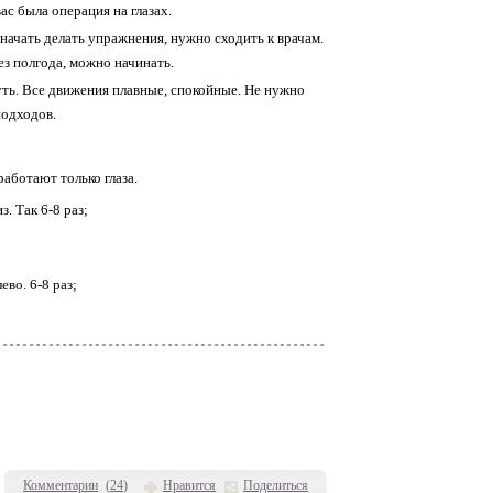
ас была операция на глазах.
 начать делать упражнения, нужно сходить к врачам.
ез полгода, можно начинать.
нуть. Все движения плавные, спокойные. Не нужно
подходов.
аботают только глаза.
з. Так 6-8 раз;
ево. 6-8 раз;
Комментарии
(
24
)
Нравится
Поделиться