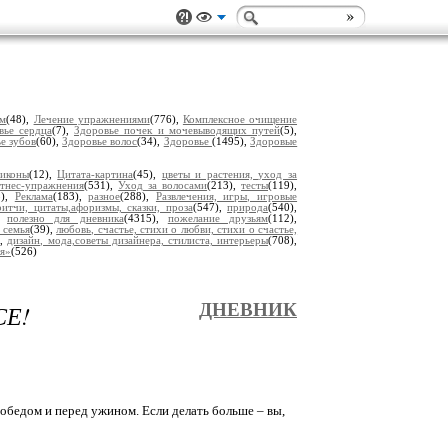
ам
(48),
Лечение упражнениями
(776),
Комплексное очищение
вье сердца
(7),
Здоровье почек и мочевыводящих путей
(5),
е зубов
(60),
Здоровье волос
(34),
Здоровье
(1495),
Здоровые
 иконы
(12),
Цитата-картина
(45),
цветы и растения, уход за
тнес-упражнения
(531),
Уход за волосами
(213),
тесты
(119),
5),
Реклама
(183),
разное
(288),
Развлечения, игры, игровые
итчи, цитаты,афоризмы, сказки, проза
(547),
природа
(540),
),
полезно для дневника
(4315),
пожелание друзьям
(112),
 семья
(39),
любовь, счастье, стихи о любви, стихи о счастье,
),
дизайн, мода,советы дизайнера, стилиста, интерьеры
(708),
ья»
(526)
СЕ!
ДНЕВНИК
 обедом и перед ужином. Если делать больше – вы,