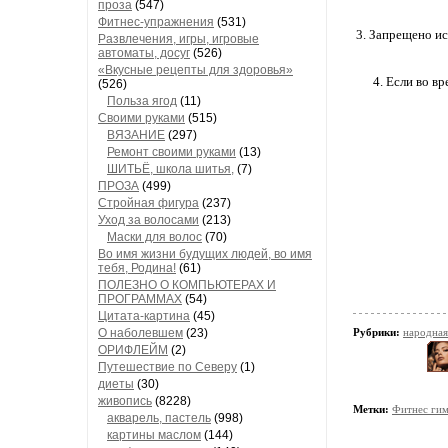
проза
(547)
Фитнес-упражнения
(531)
Запрещено исп
Развлечения, игры, игровые
автоматы, досуг
(526)
«Вкусные рецепты для здоровья»
Если во вр
(526)
Польза ягод
(11)
Своими руками
(515)
ВЯЗАНИЕ
(297)
Ремонт своими руками
(13)
ШИТЬЁ, школа шитья,
(7)
ПРОЗА
(499)
Стройная фигура
(237)
Уход за волосами
(213)
Маски для волос
(70)
Во имя жизни будущих людей, во имя
тебя, Родина!
(61)
ПОЛЕЗНО О КОМПЬЮТЕРАХ И
ПРОГРАММАХ
(54)
Цитата-картина
(45)
О наболевшем
(23)
Рубрики:
народная
ОРИФЛЕЙМ
(2)
Путешествие по Северу
(1)
диеты
(30)
живопись
(8228)
Метки:
Фитнес гим
акварель, пастель
(998)
картины маслом
(144)