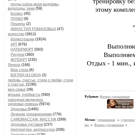
тренировку бе
пруды,озёра,моря,водоёмы,
этому компле
водопады, реки
(59)
Космос
(45)
ПРАВО
(9)
Пещеры
(2)
ДИНАСТИЯ РОМАНОВЫХ
(47)
искусство
(3912)
Иллюстрации
(1824)
АРТ
(676)
Выполняе
НАТЮРМОРТ
(583)
Выполняем
Рисунок
(360)
ФОТОАРТ
(235)
Отдых - 1 мин.,
Личное
(168)
Мои стихи
(6)
ВЗГЛЯД ИЗ ОКНА
(2)
любовь, счастье, стихи о любви, стихи
о счастье,
(1190)
моя семья
(39)
музыка, плейкасты
(590)
Рубрики:
Фитнес-упражнения
народная медицина,
здоровье,помощь
(5974)
Здоровье
(1495)
Лечение упражнениями
(776)
САМОМАССАЖ, МАССАЖ
(269)
Метки:
упражнения
суперпох
Здоровье суставов
(237)
вес
Фитнес-упражнения
Акупунктура, акупрессура
(208)
Здоровье кожи
(125)