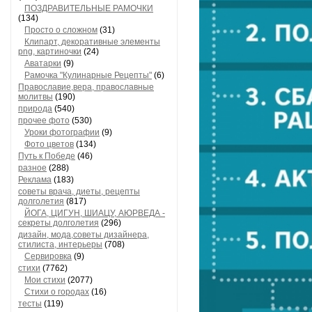
ПОЗДРАВИТЕЛЬНЫЕ РАМОЧКИ
(134)
Просто о сложном
(31)
Клипарт, декоративные элементы
png, картиночки
(24)
Аватарки
(9)
Рамочка "Кулинарные Рецепты"
(6)
Православие,вера, православные
молитвы
(190)
природа
(540)
прочее фото
(530)
Уроки фотографии
(9)
Фото цветов
(134)
Путь к Победе
(46)
разное
(288)
Реклама
(183)
советы врача, диеты, рецепты
долголетия
(817)
ЙОГА, ЦИГУН, ШИАЦУ, АЮРВЕДА -
секреты долголетия
(296)
дизайн, мода,советы дизайнера,
стилиста, интерьеры
(708)
Сервировка
(9)
стихи
(7762)
Мои стихи
(2077)
Стихи о городах
(16)
тесты
(119)