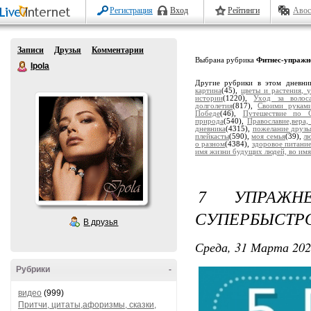
Регистрация
Вход
Рейтинги
Авос
Записи
Друзья
Комментарии
Выбрана рубрика
Фитнес-упражн
Ipola
Другие рубрики в этом дневни
картина
(45),
цветы и растения, 
истории
(1220),
Уход за волос
долголетия
(817),
Своими рукам
Победе
(46),
Путешествие по С
природа
(540),
Православие,вера,
дневника
(4315),
пожелание друзь
плейкасты
(590),
моя семья
(39),
лю
о разном
(4384),
здоровое питани
имя жизни будущих людей, во имя
7 УПРАЖН
СУПЕРБЫСТР
В друзья
Среда, 31 Марта 202
Рубрики
-
видео
(999)
Притчи, цитаты,афоризмы, сказки,