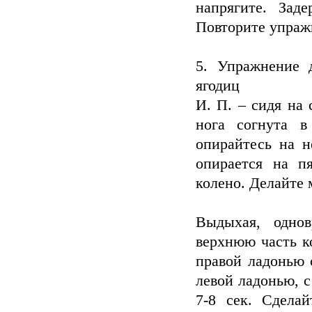
напрягите. Зад
Повторите упражн
5. Упражнение 
ягодиц
И. П. – сидя на 
нога согнута в
опирайтесь на н
опирается на п
колено. Делайте 
Выдыхая, одно
верхнюю часть к
правой ладонью 
левой ладонью, с
7-8 сек. Сдела