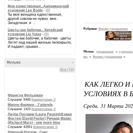
Моя единственная...Американский
художник Lee Bogle
-
(0)
Ты моя женщина единственная,
другой совсем не нужно мне.
Загадочная и ...
Рубрики:
Фитнес-упражнения
Цветы как бабочки... Китайский
художник Liu Yutao
-
(0)
Цветы как бабочки, а бабочки - цветы
Летят над нашей жизнью легкокрыло,
И падают, срывая...
Метки:
упражнения
суперпох
вес
Фитнес-упражнения
Музыка
-
Все (74)
КАК ЛЕГКО И
УСЛОВИЯХ В Б
Франсуа Фельдман
Слушали: 5400
Комментарии: 0
Среда, 31 Марта 202
Милен Фармер - J'attends
Слушали: 1423
Комментарии: 0
Лаура Паузини (Laura Pausini)Дэвид
Фостер (David Foster) Ричард Маркс
(Richard Marx) - one more time
Слушали: 42951
Комментарии: 0
Николай Носков - Снег