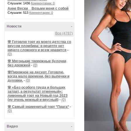
Слушали: 1436
Комментарии: 0
Анне Вески _ Возьми меня с собой
Слушали: 513
Комментарии: 0
Новости
-
Все (4787)
🌸 Готовлю торт из моего детства со
вкусом пломбира: в рецепте нет
ничего сложного и всем нравится
-
(0)
🌸 Мягонькие творожные булочки
без дрожжей
-
(0)
🌸Пирожное на десерт. Готовлю,
когда мало времени, без выпечки и
духовки.
-
(0)
🌸 «Без особого труда и больших
затрат, а результат отменный»:
лимонный торт на Новый год 2023
(ну очень нежный и вкусный)
-
(0)
🌸 Самый знаменитый торт *Прага*
-
(0)
Видео
-