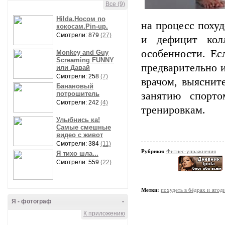
Все (9)
Hilda.Носом по
на процесс похуд
кокосам.Pin-up.
Смотрели: 879
(27)
и дефицит кол
особенности. Ес
Monkey and Guy
Screaming FUNNY
предварительно 
или Давай
Смотрели: 258
(7)
врачом, выяснит
Банановый
потрошитель
занятию спорто
Смотрели: 242
(4)
тренировкам.
Улыбнись ка!
Самые смешные
видео с живот
Смотрели: 384
(11)
Рубрики:
Фитнес-упражнения
Я тихо шла...
Смотрели: 559
(22)
Метки:
похудеть в бёдрах и ягод
Я - фотограф
-
К приложению