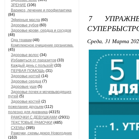
ЗРЕНИЕ
(106)
Варикоз, лечение и профилактика
(84)
7 УПРАЖН
Эфирные масла
(60)
Здоровье зубов
(60)
СУПЕРБЫСТР
Здоровье крови, сердца и сосудов
(48)
Среда, 31 Марта 202
Ода травам
(48)
Комплексное очищение организма.
(45)
Здоровье волос
(34)
Избавиться от паразитов
(33)
Каждый день с пользой!
(33)
ПЕРВАЯ ПОМОЩЬ
(31)
Здоровье ногтей
(14)
Здоровье сердца
(7)
Здоровые уши
(5)
Здоровье почек и мочевыводящих
путей
(5)
Здоровье костей
(2)
пожелание друзьям
(112)
полезно для дневника
(4315)
РАМОЧКИ С ДЕВУШКАМИ
(2931)
ТЕКСТОВЫЕ РАМОЧКИ
(485)
СХЕМЫ
(395)
Рамочки, схемы,декор Новогодние
(163)