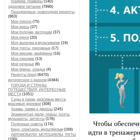
графика, гравюры
(140)
здоровое питание
(7990)
Праздничные, новогодние рецепты
(963)
Мои пироги
(75)
Мои кексы
(37)
Мои булочки, ватрушки
(37)
Моя кухня
(20)
Моя выпечка в мультиварке
(19)
Мои торты, пирожные
(17)
Мои кексики, маффины
(16)
Мои пирожки
(13)
Моё печенье
(6)
Мои блины, оладьи
(4)
Рецепты блюд
(6470)
интересное о разном
(4384)
ГОРОДА И СТРАНЫ,
ПУТЕШЕСТВИЯ, ИНТЕРЕСНЫЕ
МЕСТА
(1051)
Сады и парки, красивые места,
красивые деревни
(308)
Храмы, замки и дворцы
(245)
Знаменитые люди, певцы, поэты,
музыканты, артисты
(176)
Чтобы обеспечи
Полезные советы
(174)
Кино, спектакль, мультфильм
(168)
идти в тренажер
АВТОМОБИЛИ, МОТОЦИКЛЫ, ЯХТЫ
(100)