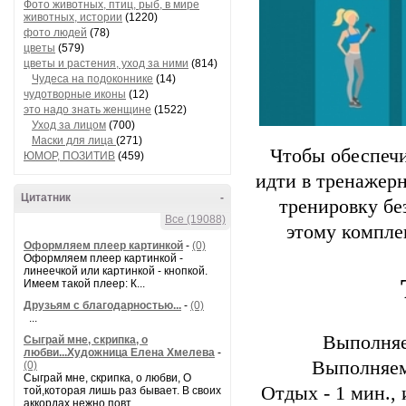
Фото животных, птиц, рыб, в мире
животных, истории
(1220)
фото людей
(78)
цветы
(579)
цветы и растения, уход за ними
(814)
Чудеса на подоконнике
(14)
чудотворные иконы
(12)
это надо знать женщине
(1522)
Уход за лицом
(700)
Маски для лица
(271)
Чтобы обеспечи
ЮМОР, ПОЗИТИВ
(459)
идти в тренажер
Цитатник
-
тренировку бе
Все (19088)
этому компле
Оформляем плеер картинкой
-
(0)
Оформляем плеер картинкой -
линеечкой или картинкой - кнопкой.
Имеем такой плеер: К...
Друзьям с благодарностью...
-
(0)
...
Выполняе
Сыграй мне, скрипка, о
любви...Художница Елена Хмелева
-
Выполняем
(0)
Сыграй мне, скрипка, о любви, О
Отдых - 1 мин.,
той,которая лишь раз бывает. В своих
аккордах нежно повт...