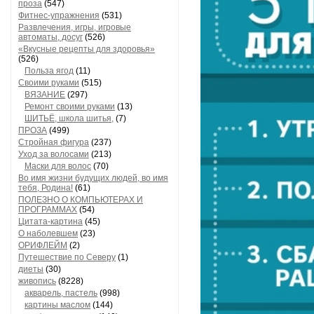
проза
(547)
Фитнес-упражнения
(531)
Развлечения, игры, игровые
автоматы, досуг
(526)
«Вкусные рецепты для здоровья»
(526)
Польза ягод
(11)
Своими руками
(515)
ВЯЗАНИЕ
(297)
Ремонт своими руками
(13)
ШИТЬЁ, школа шитья,
(7)
ПРОЗА
(499)
Стройная фигура
(237)
Уход за волосами
(213)
Маски для волос
(70)
Во имя жизни будущих людей, во имя
тебя, Родина!
(61)
ПОЛЕЗНО О КОМПЬЮТЕРАХ И
ПРОГРАММАХ
(54)
Цитата-картина
(45)
О наболевшем
(23)
ОРИФЛЕЙМ
(2)
Путешествие по Северу
(1)
диеты
(30)
живопись
(8228)
акварель, пастель
(998)
картины маслом
(144)