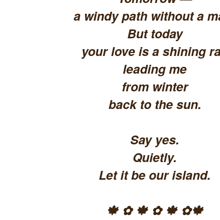
a windy path without a m
But today
your love is a shining ra
leading me
from winter
back to the sun.
Say yes.
Quietly.
Let it be our island.
🍁 ✿ 🍁 ✿ 🍁 ✿🍁