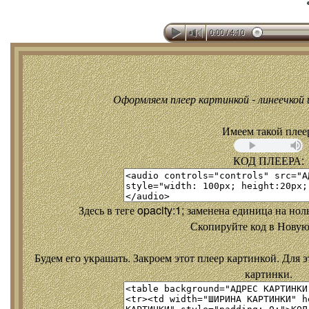
Оформляем плеер картинкой - линеечкой и
Имеем такой плее
КОД ПЛЕЕРА:
Здесь в теге opacity:1; заменена единица на но
Скопируйте код в Новую
Будем его украшать. Закроем этот плеер картинкой. Для э
картинки.