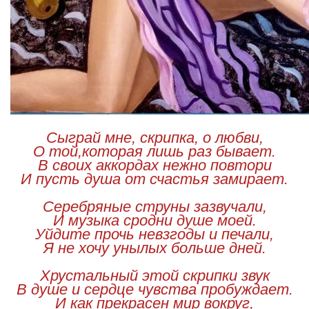
Сыграй мне, скрипка, о любви,
О той,которая лишь раз бывает.
В своих аккордах нежно повтори
И пусть душа от счастья замирает.
Серебряные струны зазвучали,
И музыка сродни душе моей.
Уйдите прочь невзгоды и печали,
Я не хочу унылых больше дней.
Хрустальный этой скрипки звук
В душе и сердце чувства пробуждает.
И как прекрасен мир вокруг,