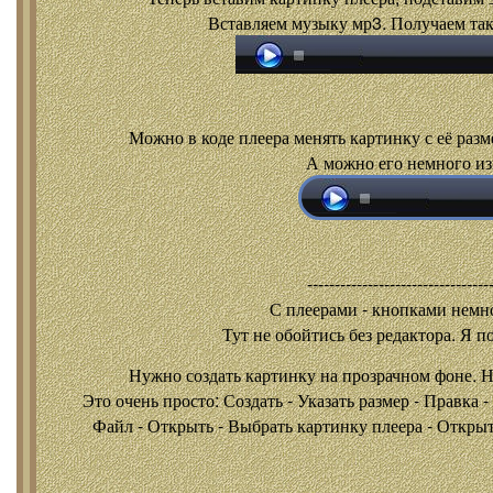
Вставляем музыку мр3. Получаем так
Можно в коде плеера менять картинку с её разм
А можно его немного из
---------------------------------
С плеерами - кнопками
немно
Тут не обойтись без редактора. Я п
Нужно создать картинку на прозрачном фоне. 
Это очень просто: Создать - Указать размер - Правка 
Файл - Открыть - Выбрать картинку плеера - Открыть