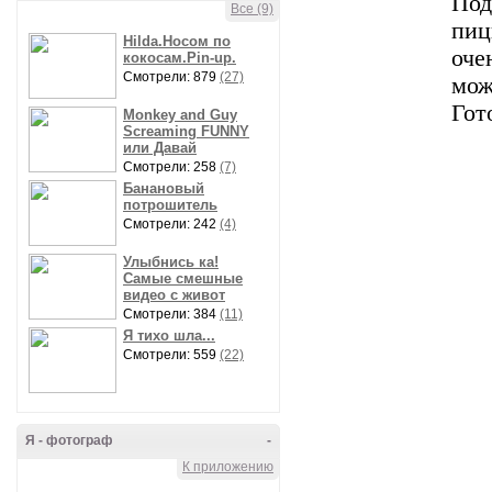
Под
Все (9)
пиц
Hilda.Носом по
оче
кокосам.Pin-up.
Смотрели: 879
(27)
мож
Гот
Monkey and Guy
Screaming FUNNY
или Давай
Смотрели: 258
(7)
Банановый
потрошитель
Смотрели: 242
(4)
Улыбнись ка!
Самые смешные
видео с живот
Смотрели: 384
(11)
Я тихо шла...
Смотрели: 559
(22)
Я - фотограф
-
К приложению