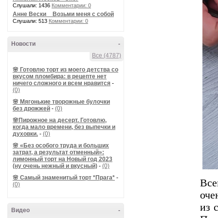
Слушали: 1436
Комментарии: 0
Анне Вески _ Возьми меня с собой
Слушали: 513
Комментарии: 0
Новости
-
Все (4787)
🌸 Готовлю торт из моего детства со
вкусом пломбира: в рецепте нет
ничего сложного и всем нравится
-
(0)
🌸 Мягонькие творожные булочки
без дрожжей
-
(0)
🌸Пирожное на десерт. Готовлю,
когда мало времени, без выпечки и
духовки.
-
(0)
🌸 «Без особого труда и больших
затрат, а результат отменный»:
лимонный торт на Новый год 2023
(ну очень нежный и вкусный)
-
(0)
🌸 Самый знаменитый торт *Прага*
-
Все
(0)
оче
из 
Видео
-