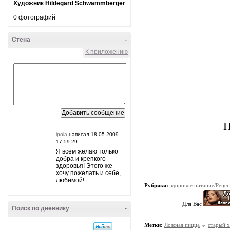
Художник Hildegard Schwammberger
0 фотографий
Стена
-
К приложению
П
ipola
написал 18.05.2009
17:59:29:
Я всем желаю только
добра и крепкого
здоровья! Этого же
хочу пожелать и себе,
любимой!
Рубрики:
здоровое питание/Реце
Для Вас
Поиск по дневнику
-
Метки:
Ложная пицца
старый х