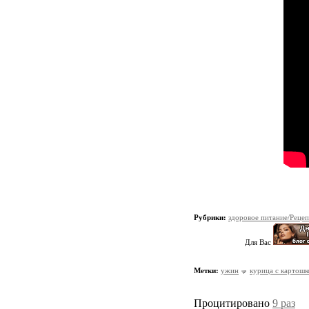
Рубрики:
здоровое питание/Реце
Для Вас
Метки:
ужин
курица с картошк
Процитировано
9 раз