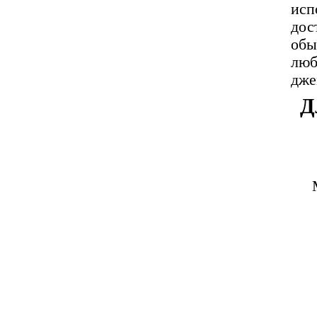
ис
до
обы
лю
дже
Д