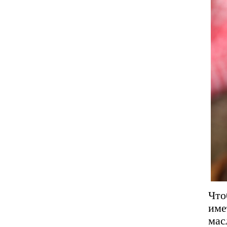
Что
име
мас