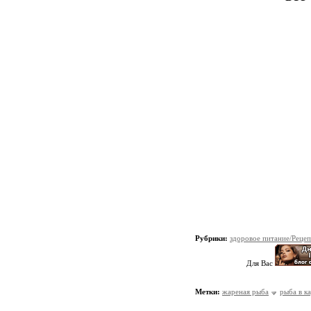
Рубрики:
здоровое питание/Реце
Для Вас
Метки:
жареная рыба
рыба в к