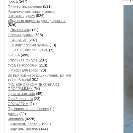
проза
(547)
Фитнес-упражнения
(531)
Развлечения, игры, игровые
автоматы, досуг
(526)
«Вкусные рецепты для здоровья»
(526)
Польза ягод
(11)
Своими руками
(515)
ВЯЗАНИЕ
(297)
Ремонт своими руками
(13)
ШИТЬЁ, школа шитья,
(7)
ПРОЗА
(499)
Стройная фигура
(237)
Уход за волосами
(213)
Маски для волос
(70)
Во имя жизни будущих людей, во имя
тебя, Родина!
(61)
ПОЛЕЗНО О КОМПЬЮТЕРАХ И
ПРОГРАММАХ
(54)
Цитата-картина
(45)
О наболевшем
(23)
ОРИФЛЕЙМ
(2)
Путешествие по Северу
(1)
диеты
(30)
живопись
(8228)
акварель, пастель
(998)
картины маслом
(144)