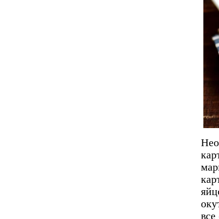
Нео
кар
ма
кар
яйц
оку
все