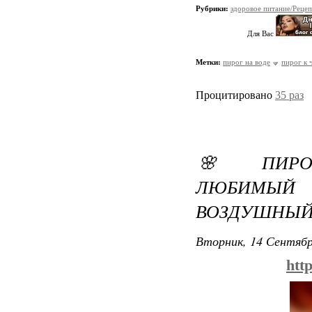
Рубрики:
здоровое питание/Реце
Для Вас
Метки:
пирог на воде
пирог к 
Процитировано
35 раз
🌸 ПИРО
ЛЮБИМЫ
ВОЗДУШНЫЙ,
Вторник, 14 Сентябр
htt