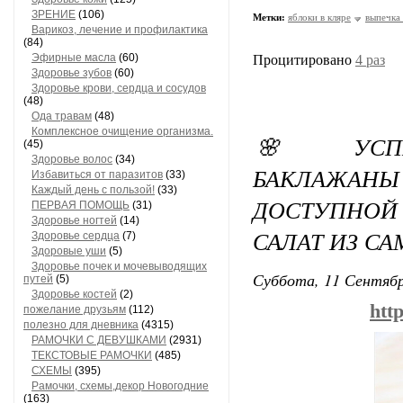
ЗРЕНИЕ
(106)
Метки:
яблоки в кляре
выпечка
Варикоз, лечение и профилактика
(84)
Эфирные масла
(60)
Процитировано
4 раз
Здоровье зубов
(60)
Здоровье крови, сердца и сосудов
(48)
Ода травам
(48)
Комплексное очищение организма.
🌸 УСПЕ
(45)
Здоровье волос
(34)
БАКЛАЖАН
Избавиться от паразитов
(33)
Каждый день с пользой!
(33)
ДОСТУПНО
ПЕРВАЯ ПОМОЩЬ
(31)
Здоровье ногтей
(14)
САЛАТ ИЗ С
Здоровье сердца
(7)
Здоровые уши
(5)
Здоровье почек и мочевыводящих
Суббота, 11 Сентябр
путей
(5)
Здоровье костей
(2)
htt
пожелание друзьям
(112)
полезно для дневника
(4315)
РАМОЧКИ С ДЕВУШКАМИ
(2931)
ТЕКСТОВЫЕ РАМОЧКИ
(485)
СХЕМЫ
(395)
Рамочки, схемы,декор Новогодние
(163)