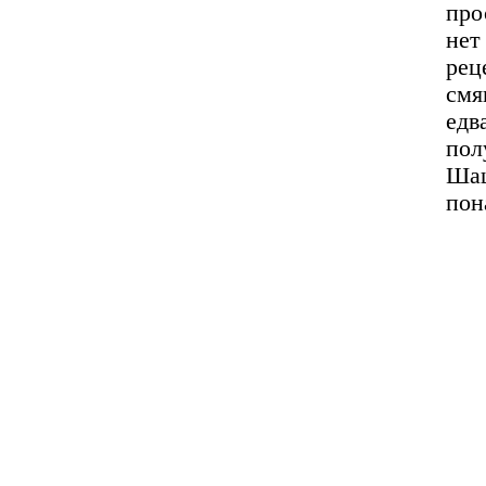
про
нет
рец
смя
ед
пол
Ша
пон