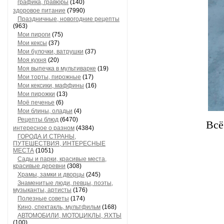
графика, гравюры
(140)
здоровое питание
(7990)
Праздничные, новогодние рецепты
(963)
Мои пироги
(75)
Мои кексы
(37)
Мои булочки, ватрушки
(37)
Моя кухня
(20)
Моя выпечка в мультиварке
(19)
Мои торты, пирожные
(17)
Мои кексики, маффины
(16)
Мои пирожки
(13)
Моё печенье
(6)
Мои блины, оладьи
(4)
Рецепты блюд
(6470)
Всё
интересное о разном
(4384)
ГОРОДА И СТРАНЫ,
ПУТЕШЕСТВИЯ, ИНТЕРЕСНЫЕ
МЕСТА
(1051)
Сады и парки, красивые места,
красивые деревни
(308)
Храмы, замки и дворцы
(245)
Знаменитые люди, певцы, поэты,
музыканты, артисты
(176)
Полезные советы
(174)
Кино, спектакль, мультфильм
(168)
АВТОМОБИЛИ, МОТОЦИКЛЫ, ЯХТЫ
(100)