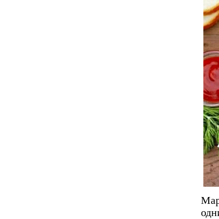
Мар
одн