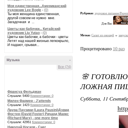
Моя единственная...Американский
художник Lee Bogle
-
(0)
Рубрики:
здоровое питание/Реце
Ты моя женщина единственная,
другой совсем не нужно мне.
Загадочная и ...
Для Вас
Цветы как бабочки... Китайский
художник Liu Yutao
-
(0)
Метки:
Салат из овощей
закуск
Цветы как бабочки, а бабочки - цветы
Летят над нашей жизнью легкокрыло,
И падают, срывая...
Процитировано
10 раз
Музыка
-
Все (74)
🌸 ГОТОВЛЮ 
ЛОЖНАЯ ПИЦ
Франсуа Фельдман
Слушали: 5400
Комментарии: 0
Суббота, 11 Сентябр
Милен Фармер - J'attends
Слушали: 1423
Комментарии: 0
htt
Лаура Паузини (Laura Pausini)Дэвид
Фостер (David Foster) Ричард Маркс
(Richard Marx) - one more time
Слушали: 42951
Комментарии: 0
Николай Носков - Снег