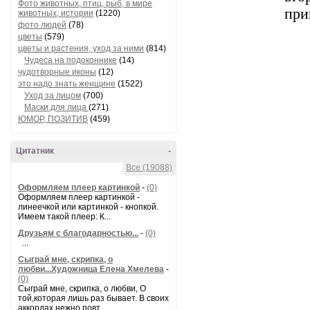
Фото животных, птиц, рыб, в мире
при
животных, истории
(1220)
фото людей
(78)
цветы
(579)
цветы и растения, уход за ними
(814)
Чудеса на подоконнике
(14)
чудотворные иконы
(12)
это надо знать женщине
(1522)
Уход за лицом
(700)
Маски для лица
(271)
ЮМОР, ПОЗИТИВ
(459)
Цитатник
-
Все (19088)
Оформляем плеер картинкой
-
(0)
Оформляем плеер картинкой -
линеечкой или картинкой - кнопкой.
Имеем такой плеер: К...
Друзьям с благодарностью...
-
(0)
...
Сыграй мне, скрипка, о
любви...Художница Елена Хмелева
-
(0)
Сыграй мне, скрипка, о любви, О
той,которая лишь раз бывает. В своих
аккордах нежно повт...