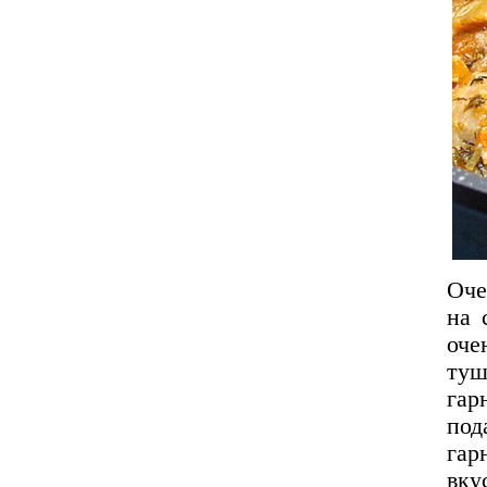
Оче
на 
оче
туш
гар
под
гар
вку