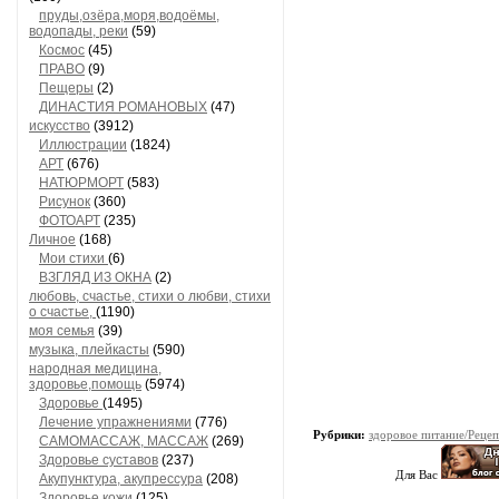
пруды,озёра,моря,водоёмы,
водопады, реки
(59)
Космос
(45)
ПРАВО
(9)
Пещеры
(2)
ДИНАСТИЯ РОМАНОВЫХ
(47)
искусство
(3912)
Иллюстрации
(1824)
АРТ
(676)
НАТЮРМОРТ
(583)
Рисунок
(360)
ФОТОАРТ
(235)
Личное
(168)
Мои стихи
(6)
ВЗГЛЯД ИЗ ОКНА
(2)
любовь, счастье, стихи о любви, стихи
о счастье,
(1190)
моя семья
(39)
музыка, плейкасты
(590)
народная медицина,
здоровье,помощь
(5974)
Здоровье
(1495)
Лечение упражнениями
(776)
Рубрики:
здоровое питание/Реце
САМОМАССАЖ, МАССАЖ
(269)
Здоровье суставов
(237)
Для Вас
Акупунктура, акупрессура
(208)
Здоровье кожи
(125)