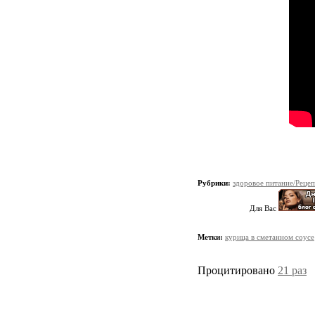
Рубрики:
здоровое питание/Реце
Для Вас
Метки:
курица в сметанном соусе
Процитировано
21 раз