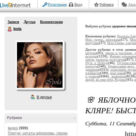
Регистрация
Вход
Рейтинги
Авос
Записи
Друзья
Комментарии
Выбрана рубрика
здоровое питан
Ipola
Вложенные рубрики:
Рецепты блю
Мои торты, пирожные
(17),
Мои
ватрушки
(37),
Мои блины, оладьи
Другие рубрики в этом дневни
картина
(45),
цветы и растения, 
истории
(1220),
Фитнес-упражне
диеты, рецепты долголетия
(817),
Путь к Победе
(46),
Путешестви
природа
(540),
Православие,вера,
дневника
(4315),
пожелание друзь
плейкасты
(590),
моя семья
(39),
лю
о разном
(4384),
живопись
(8228
людей, во имя тебя, Родина!
(61),
🌸 ЯБЛОЧНО
В друзья
КЛЯРЕ! БЫС
Рубрики
-
Суббота, 11 Сентябр
видео
(999)
htt
Притчи, цитаты,афоризмы, сказки,