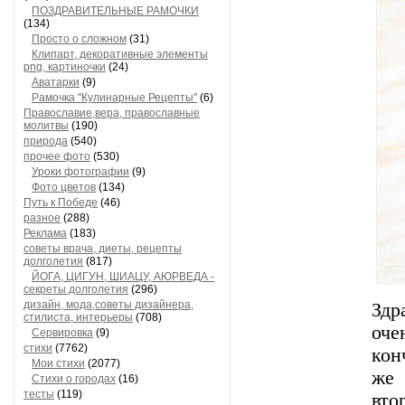
ПОЗДРАВИТЕЛЬНЫЕ РАМОЧКИ
(134)
Просто о сложном
(31)
Клипарт, декоративные элементы
png, картиночки
(24)
Аватарки
(9)
Рамочка "Кулинарные Рецепты"
(6)
Православие,вера, православные
молитвы
(190)
природа
(540)
прочее фото
(530)
Уроки фотографии
(9)
Фото цветов
(134)
Путь к Победе
(46)
разное
(288)
Реклама
(183)
советы врача, диеты, рецепты
долголетия
(817)
ЙОГА, ЦИГУН, ШИАЦУ, АЮРВЕДА -
секреты долголетия
(296)
дизайн, мода,советы дизайнера,
Здр
стилиста, интерьеры
(708)
оче
Сервировка
(9)
стихи
(7762)
кон
Мои стихи
(2077)
же 
Стихи о городах
(16)
тесты
(119)
вт