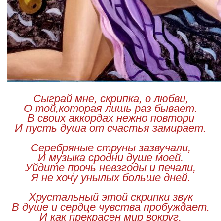
Сыграй мне, скрипка, о любви,
О той,которая лишь раз бывает.
В своих аккордах нежно повтори
И пусть душа от счастья замирает.
Серебряные струны зазвучали,
И музыка сродни душе моей.
Уйдите прочь невзгоды и печали,
Я не хочу унылых больше дней.
Хрустальный этой скрипки звук
В душе и сердце чувства пробуждает.
И как прекрасен мир вокруг,