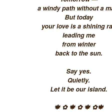
a windy path without a m
But today
your love is a shining ra
leading me
from winter
back to the sun.
Say yes.
Quietly.
Let it be our island.
🍁 ✿ 🍁 ✿ 🍁 ✿🍁