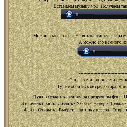
Вставляем музыку мр3. Получаем так
Можно в коде плеера менять картинку с её разм
А можно его немного из
---------------------------------
С плеерами - кнопками
немно
Тут не обойтись без редактора. Я п
Нужно создать картинку на прозрачном фоне. 
Это очень просто: Создать - Указать размер - Правка 
Файл - Открыть - Выбрать картинку плеера - Открыть