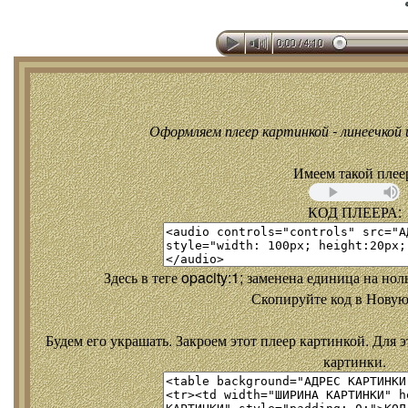
Оформляем плеер картинкой - линеечкой и
Имеем такой плее
КОД ПЛЕЕРА:
Здесь в теге opacity:1; заменена единица на но
Скопируйте код в Новую
Будем его украшать. Закроем этот плеер картинкой. Для э
картинки.