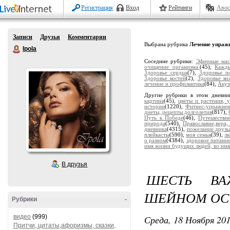
Регистрация
Вход
Рейтинги
Авос
Записи
Друзья
Комментарии
Выбрана рубрика
Лечение упраж
Ipola
Соседние рубрики:
Эфирные мас
очищение организма.
(45),
Кажды
Здоровье сердца
(7),
Здоровье п
Здоровье костей
(2),
Здоровье ко
лечение и профилактика
(84),
Акуп
Другие рубрики в этом дневни
картина
(45),
цветы и растения, 
истории
(1220),
Фитнес-упражне
диеты, рецепты долголетия
(817),
Путь к Победе
(46),
Путешестви
природа
(540),
Православие,вера,
дневника
(4315),
пожелание друзь
плейкасты
(590),
моя семья
(39),
лю
о разном
(4384),
здоровое питани
имя жизни будущих людей, во имя
В друзья
ШЕСТЬ ВА
ШЕЙНОМ ОС
Рубрики
-
видео
(999)
Среда, 18 Ноября 201
Притчи, цитаты,афоризмы, сказки,