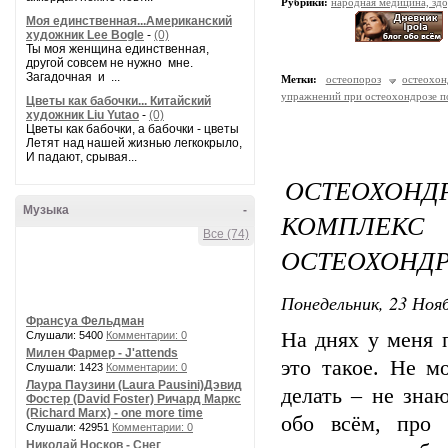
Рубрики:
народная медицина, зд
Моя единственная...Американский
художник Lee Bogle
-
(0)
Ты моя женщина единственная,
другой совсем не нужно мне.
Загадочная и ...
Метки:
остеопороз
остеохон
упражнений при остеохондрозе п
Цветы как бабочки... Китайский
художник Liu Yutao
-
(0)
Цветы как бабочки, а бабочки - цветы
Летят над нашей жизнью легкокрыло,
И падают, срывая...
ОСТЕОХО
Музыка
-
КОМПЛЕ
Все (74)
ОСТЕОХОНД
Понедельник, 23 Нояб
Франсуа Фельдман
На днях у меня п
Слушали: 5400
Комментарии: 0
Милен Фармер - J'attends
это такое. Не м
Слушали: 1423
Комментарии: 0
Лаура Паузини (Laura Pausini)Дэвид
делать – не зна
Фостер (David Foster) Ричард Маркс
(Richard Marx) - one more time
обо всём, про 
Слушали: 42951
Комментарии: 0
Николай Носков - Снег