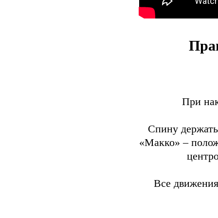
Пра
При нак
Спину держать
«Макко» – полож
центро
Все движения