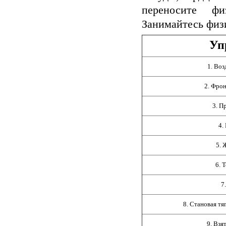
переносите фи
Занимайтесь физ
Уп
1. Во
2. Фро
3. П
4.
5. 
6. 
7
8. Становая тя
9. Взя