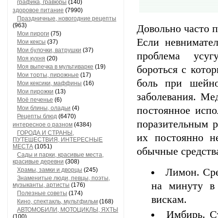
графика, гравюры
(140)
здоровое питание
(7990)
Праздничные, новогодние рецепты
(963)
Довольно часто п
Мои пироги
(75)
Если невнимател
Мои кексы
(37)
Мои булочки, ватрушки
(37)
проблема усуг
Моя кухня
(20)
Моя выпечка в мультиварке
(19)
бороться с кото
Мои торты, пирожные
(17)
боль при шейно
Мои кексики, маффины
(16)
Мои пирожки
(13)
заболевания. Ме
Моё печенье
(6)
Мои блины, оладьи
(4)
постоянное испо
Рецепты блюд
(6470)
поразительным р
интересное о разном
(4384)
ГОРОДА И СТРАНЫ,
их постоянно не
ПУТЕШЕСТВИЯ, ИНТЕРЕСНЫЕ
МЕСТА
(1051)
обычные средства
Сады и парки, красивые места,
красивые деревни
(308)
Храмы, замки и дворцы
(245)
Лимон. Сре
Знаменитые люди, певцы, поэты,
на минуту в
музыканты, артисты
(176)
Полезные советы
(174)
вискам.
Кино, спектакль, мультфильм
(168)
АВТОМОБИЛИ, МОТОЦИКЛЫ, ЯХТЫ
Имбирь. С
(100)