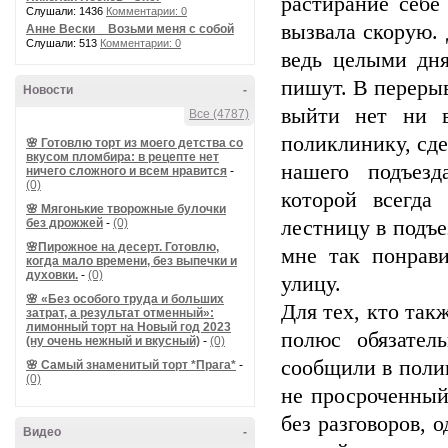
растирание себе
Слушали: 1436
Комментарии: 0
вызвала скорую
Анне Вески _ Возьми меня с собой
Слушали: 513
Комментарии: 0
ведь целыми дн
пишут. В переры
Новости
-
выйти нет ни в
Все (4787)
поликлинику, сд
🌸 Готовлю торт из моего детства со
вкусом пломбира: в рецепте нет
нашего подъез
ничего сложного и всем нравится
-
(0)
которой всегда
🌸 Мягонькие творожные булочки
без дрожжей
-
(0)
лестницу в подъе
🌸Пирожное на десерт. Готовлю,
мне так понрави
когда мало времени, без выпечки и
духовки.
-
(0)
улицу.
🌸 «Без особого труда и больших
Для тех, кто так
затрат, а результат отменный»:
лимонный торт на Новый год 2023
полюс обязател
(ну очень нежный и вкусный)
-
(0)
сообщили в полик
🌸 Самый знаменитый торт *Прага*
-
(0)
не просроченный
без разговоров, 
Видео
-