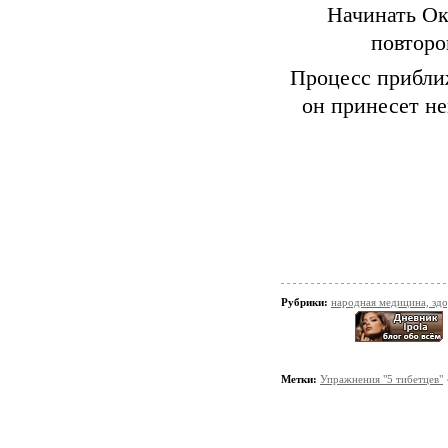
Начинать Ок
повторо
Процесс приближ
он принесет н
Рубрики:
народная медицина, зд
Метки:
Упражнения "5 тибетцев"