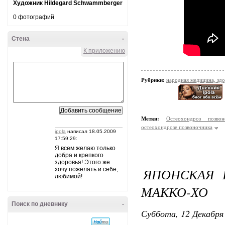
Художник Hildegard Schwammberger
0 фотографий
Стена
-
К приложению
Рубрики:
народная медицина, зд
Метки:
Остеохондроз позвон
остеохондрозе позвоночника
ipola
написал 18.05.2009
17:59:29:
Я всем желаю только
добра и крепкого
здоровья! Этого же
ЯПОНСКАЯ 
хочу пожелать и себе,
любимой!
МАККО-ХО
Поиск по дневнику
-
Суббота, 12 Декабря 