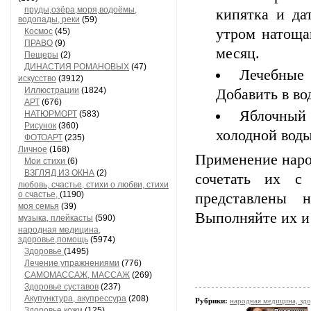
пруды,озёра,моря,водоёмы,
кипятка и да
водопады, реки
(59)
утром натощак
Космос
(45)
ПРАВО
(9)
месяц.
Пещеры
(2)
ДИНАСТИЯ РОМАНОВЫХ
(47)
Лечебные
искусство
(3912)
Иллюстрации
(1824)
Добавить в во
АРТ
(676)
Яблочный 
НАТЮРМОРТ
(583)
Рисунок
(360)
холодной вод
ФОТОАРТ
(235)
Личное
(168)
Применение наро
Мои стихи
(6)
ВЗГЛЯД ИЗ ОКНА
(2)
сочетать их с 
любовь, счастье, стихи о любви, стихи
о счастье,
(1190)
представлены
моя семья
(39)
Выполняйте их 
музыка, плейкасты
(590)
народная медицина,
здоровье,помощь
(5974)
Здоровье
(1495)
Лечение упражнениями
(776)
САМОМАССАЖ, МАССАЖ
(269)
Здоровье суставов
(237)
Акупунктура, акупрессура
(208)
Рубрики:
народная медицина, зд
Здоровье кожи
(125)