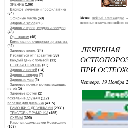
ЗРЕНИЕ
(106)
Варикоз, лечение и профилактика
(84)
Метки:
шейный остеохондроз
Эфирные масла
(60)
народные средства при шейном о
Здоровье зубов
(60)
Здоровье крови, сердца и сосудов
(48)
Ода травам
(48)
Комплексное очищение организма.
(45)
ЛЕЧЕБН
Здоровье волос
(34)
Избавиться от паразитов
(33)
ОСТЕОПОРО
Каждый день с пользой!
(33)
ПЕРВАЯ ПОМОЩЬ
(31)
ПРИ ОСТЕОХ
Здоровье ногтей
(14)
Здоровье сердца
(7)
Здоровые уши
(5)
Четверг, 19 Ноября 2
Здоровье почек и мочевыводящих
путей
(5)
Здоровье костей
(2)
пожелание друзьям
(112)
полезно для дневника
(4315)
РАМОЧКИ С ДЕВУШКАМИ
(2931)
ТЕКСТОВЫЕ РАМОЧКИ
(485)
СХЕМЫ
(395)
Рамочки, схемы,декор Новогодние
(163)