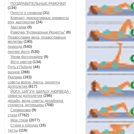
ПОЗДРАВИТЕЛЬНЫЕ РАМОЧКИ
(134)
Просто о сложном
(31)
Клипарт, декоративные элементы
png, картиночки
(24)
Аватарки
(9)
Рамочка "Кулинарные Рецепты"
(6)
Православие,вера, православные
молитвы
(190)
природа
(540)
прочее фото
(530)
Уроки фотографии
(9)
Фото цветов
(134)
Путь к Победе
(46)
разное
(288)
Реклама
(183)
советы врача, диеты, рецепты
долголетия
(817)
ЙОГА, ЦИГУН, ШИАЦУ, АЮРВЕДА -
секреты долголетия
(296)
дизайн, мода,советы дизайнера,
стилиста, интерьеры
(708)
Сервировка
(9)
стихи
(7762)
Мои стихи
(2077)
Стихи о городах
(16)
тесты
(119)