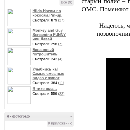
старый полис – 
Все (9)
ОМС. Поменяют б
Hilda.Носом по
кокосам.Pin-up.
Смотрели: 879
(27)
Надеюсь, ч
Monkey and Guy
позвоночник
Screaming FUNNY
или Давай
Смотрели: 258
(7)
Банановый
потрошитель
Смотрели: 242
(4)
Улыбнись ка!
Самые смешные
видео с живот
Смотрели: 384
(11)
Я тихо шла...
Смотрели: 559
(22)
Я - фотограф
-
К приложению