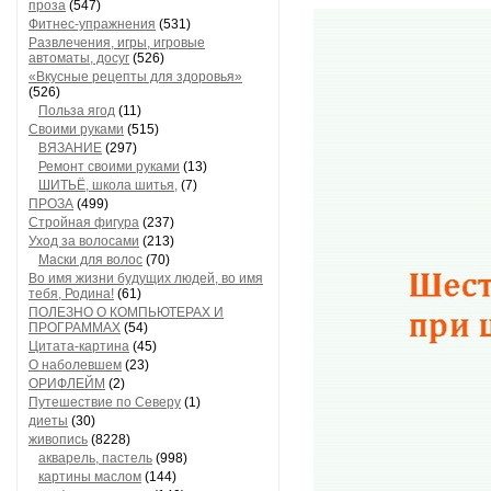
проза
(547)
Фитнес-упражнения
(531)
Развлечения, игры, игровые
автоматы, досуг
(526)
«Вкусные рецепты для здоровья»
(526)
Польза ягод
(11)
Своими руками
(515)
ВЯЗАНИЕ
(297)
Ремонт своими руками
(13)
ШИТЬЁ, школа шитья,
(7)
ПРОЗА
(499)
Стройная фигура
(237)
Уход за волосами
(213)
Маски для волос
(70)
Во имя жизни будущих людей, во имя
тебя, Родина!
(61)
ПОЛЕЗНО О КОМПЬЮТЕРАХ И
ПРОГРАММАХ
(54)
Цитата-картина
(45)
О наболевшем
(23)
ОРИФЛЕЙМ
(2)
Путешествие по Северу
(1)
диеты
(30)
живопись
(8228)
акварель, пастель
(998)
картины маслом
(144)