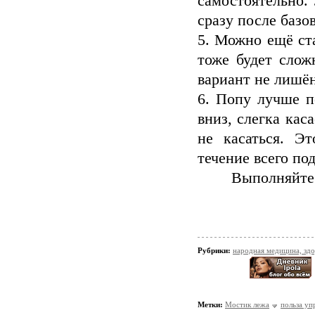
самостоятельно. 
сразу после базо
5. Можно ещё ста
тоже будет слож
вариант не лишё
6. Попу лучше п
вниз, слегка кас
не касаться. Э
течение всего под
Выполняйте 
Рубрики:
народная медицина, зд
Метки:
Мостик лежа
польза уп