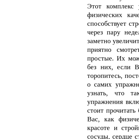
Этот комплекс 
физических кач
способствует ст
через пару неде
заметно увеличит
приятно смотре
простые. Их мож
без них, если 
торопитесь, пос
о самих упражн
узнать, что т
упражнения вклю
стоит прочитать
Вас, как физич
красоте и стро
сосуды, сердце с