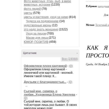
Фото животных, птиц, рыб, в мире
животных, истории
(1220)
Рубрики:
народная
фото людей
(78)
цветы
(579)
Для
цветы и растения, уход за ними
(814)
Чудеса на подоконнике
(14)
Метки:
Точечный 
чудотворные иконы
(12)
это надо знать женщине
(1522)
Уход за лицом
(700)
Маски для лица
(271)
ЮМОР, ПОЗИТИВ
(459)
КАК Я
ПРОСТО
Цитатник
-
Все (19088)
Среда, 04 Ноября 2
Оформляем плеер картинкой
-
(0)
Оформляем плеер картинкой -
линеечкой или картинкой - кнопкой.
Имеем такой плеер: К...
Друзьям с благодарностью...
-
(0)
...
Сыграй мне, скрипка, о
любви...Художница Елена Хмелева
-
(0)
Сыграй мне, скрипка, о любви, О
той,которая лишь раз бывает. В своих
аккордах нежно повт...