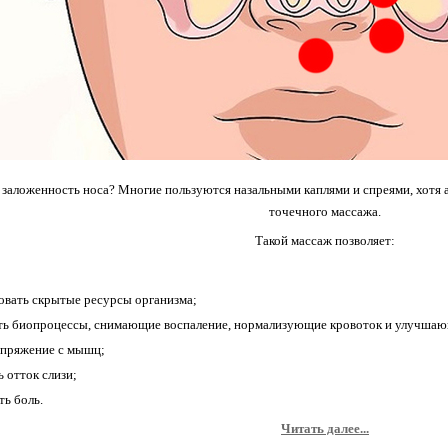
 заложенность носа? Многие пользуются назальными каплями и спреями, хотя
точечного массажа.
Такой массаж позволяет:
овать скрытые ресурсы организма;
ть биопроцессы, снимающие воспаление, нормализующие кровоток и улучша
апряжение с мышц;
ь отток слизи;
ть боль.
Читать далее...