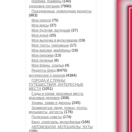
графика, гравюры
(140)
здоровое питание
(7990)
Праздничные, новогодние рецепты
(963)
Мои пироги
(75)
Мои кексы
(37)
Мои булочки, ватрушки
(37)
Моя кухня
(20)
Моя выпечка в мультиварке
(19)
Мои торты, пирожные
(17)
Мои кексики, маффины
(16)
Мои пирожки
(13)
Моё печенье
(6)
Мои блины, оладьи
(4)
Рецепты блюд
(6470)
интересное о разном
(4384)
ГОРОДА И СТРАНЫ,
ПУТЕШЕСТВИЯ, ИНТЕРЕСНЫЕ
МЕСТА
(1051)
Сады и парки, красивые места,
красивые деревни
(308)
Храмы, замки и дворцы
(245)
Знаменитые люди, певцы, поэты,
музыканты, артисты
(176)
Полезные советы
(174)
Кино, спектакль, мультфильм
(168)
АВТОМОБИЛИ, МОТОЦИКЛЫ, ЯХТЫ
(100)