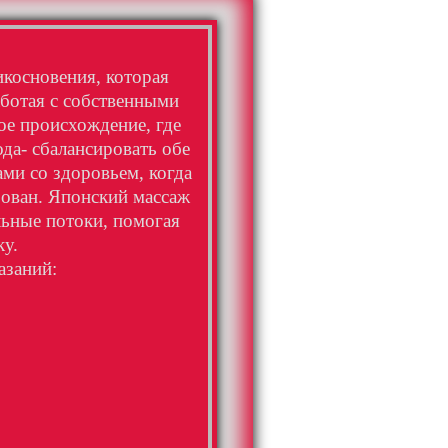
косновения, которая
аботая с собственными
ое происхождение, где
да- сбалансировать обе
ами со здоровьем, когда
рован. Японский массаж
ьные потоки, помогая
ку.
азаний: