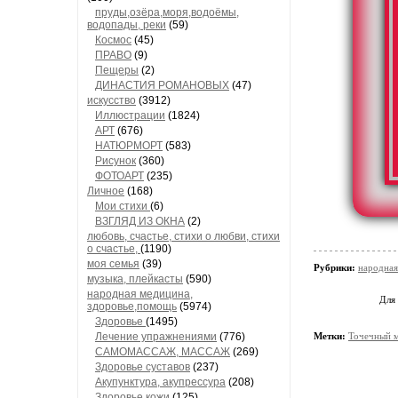
пруды,озёра,моря,водоёмы,
водопады, реки
(59)
Космос
(45)
ПРАВО
(9)
Пещеры
(2)
ДИНАСТИЯ РОМАНОВЫХ
(47)
искусство
(3912)
Иллюстрации
(1824)
АРТ
(676)
НАТЮРМОРТ
(583)
Рисунок
(360)
ФОТОАРТ
(235)
Личное
(168)
Мои стихи
(6)
ВЗГЛЯД ИЗ ОКНА
(2)
любовь, счастье, стихи о любви, стихи
о счастье,
(1190)
моя семья
(39)
Рубрики:
народная
музыка, плейкасты
(590)
народная медицина,
Для
здоровье,помощь
(5974)
Здоровье
(1495)
Лечение упражнениями
(776)
Метки:
Точечный 
САМОМАССАЖ, МАССАЖ
(269)
Здоровье суставов
(237)
Акупунктура, акупрессура
(208)
Здоровье кожи
(125)