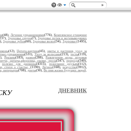
ам
(48),
Лечение упражнениями
(776),
Комплексное очищение
237),
Здоровье сердца
(7),
Здоровье почек и мочевыводящих
),
Здоровье зубов
(60),
Здоровье волос
(34),
Здоровье
(1495),
 иконы
(12),
Цитата-картина
(45),
цветы и растения, уход за
тнес-упражнения
(531),
Уход за волосами
(213),
тесты
(119),
5),
Реклама
(183),
разное
(288),
Развлечения, игры, игровые
итчи, цитаты,афоризмы, сказки, проза
(547),
природа
(540),
),
полезно для дневника
(4315),
пожелание друзьям
(112),
ви, стихи о счастье,
(1190),
Личное
(168),
искусство
(3912),
та, интерьеры
(708),
диеты
(30),
Во имя жизни будущих людей,
СКУ
ДНЕВНИК