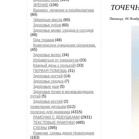
ТОЧЕЧН
ЗРЕНИЕ
(106)
Варикоз, лечение и профилактика
(84)
Пятница, 06 Ноябр
Эфирные масла
(60)
Здоровье зубов
(60)
Здоровье крови, сердца и сосудов
(48)
Ода травам
(48)
Комплексное очищение организма.
(45)
Здоровье волос
(34)
Избавиться от паразитов
(33)
Каждый день с пользой!
(33)
ПЕРВАЯ ПОМОЩЬ
(31)
Здоровье ногтей
(14)
Здоровье сердца
(7)
Здоровые уши
(5)
Здоровье почек и мочевыводящих
путей
(5)
Здоровье костей
(2)
пожелание друзьям
(112)
полезно для дневника
(4315)
РАМОЧКИ С ДЕВУШКАМИ
(2931)
ТЕКСТОВЫЕ РАМОЧКИ
(485)
СХЕМЫ
(395)
Рамочки, схемы,декор Новогодние
(163)