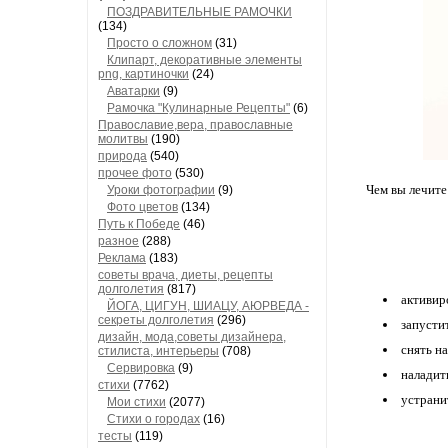
ПОЗДРАВИТЕЛЬНЫЕ РАМОЧКИ
(134)
Просто о сложном
(31)
Клипарт, декоративные элементы
png, картиночки
(24)
Аватарки
(9)
Рамочка "Кулинарные Рецепты"
(6)
Православие,вера, православные
молитвы
(190)
природа
(540)
прочее фото
(530)
Чем вы лечите
Уроки фотографии
(9)
Фото цветов
(134)
Путь к Победе
(46)
разное
(288)
Реклама
(183)
советы врача, диеты, рецепты
долголетия
(817)
активир
ЙОГА, ЦИГУН, ШИАЦУ, АЮРВЕДА -
секреты долголетия
(296)
запусти
дизайн, мода,советы дизайнера,
снять н
стилиста, интерьеры
(708)
Сервировка
(9)
наладит
стихи
(7762)
устрани
Мои стихи
(2077)
Стихи о городах
(16)
тесты
(119)