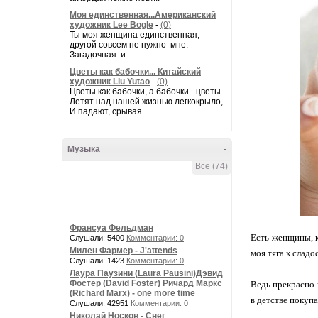
Моя единственная...Американский
художник Lee Bogle
-
(0)
Ты моя женщина единственная,
другой совсем не нужно мне.
Загадочная и ...
Цветы как бабочки... Китайский
художник Liu Yutao
-
(0)
Цветы как бабочки, а бабочки - цветы
Летят над нашей жизнью легкокрыло,
И падают, срывая...
Музыка
-
Все (74)
Франсуа Фельдман
Есть женщины, к
Слушали: 5400
Комментарии: 0
Милен Фармер - J'attends
моя тяга к сладо
Слушали: 1423
Комментарии: 0
Лаура Паузини (Laura Pausini)Дэвид
Фостер (David Foster) Ричард Маркс
Ведь прекрасно 
(Richard Marx) - one more time
в детстве покупа
Слушали: 42951
Комментарии: 0
Николай Носков - Снег