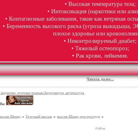
• Высокая температура тела;
• Интоксикация (наркотики или алко
• Контагиозные заболевания, такие как ветряная оспа
• Беременность высокого риска (угроза выкидыша, Э
плохое здоровье или кровоизлиян
• Неконтролируемый диабет;
• Тяжелый остеопороз;
• Рак крови, лейкемия.
Читать далее...
 медицина, здоровье,помощь/Акупунктура, акупрессура
 Вас
массаж Шиацу
Точечный массаж
массаж Шиацу при простуде