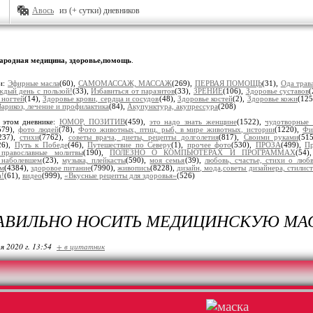
Авось
из (+ сутки) дневников
ародная медицина, здоровье,помощь
.
и:
Эфирные масла
(60),
САМОМАССАЖ, МАССАЖ
(269),
ПЕРВАЯ ПОМОЩЬ
(31),
Ода трав
ждый день с пользой!
(33),
Избавиться от паразитов
(33),
ЗРЕНИЕ
(106),
Здоровье суставов
(
 ногтей
(14),
Здоровье крови, сердца и сосудов
(48),
Здоровье костей
(2),
Здоровье кожи
(125
Варикоз, лечение и профилактика
(84),
Акупунктура, акупрессура
(208)
 этом дневнике:
ЮМОР, ПОЗИТИВ
(459),
это надо знать женщине
(1522),
чудотворные
579),
фото людей
(78),
Фото животных, птиц, рыб, в мире животных, истории
(1220),
Фи
237),
стихи
(7762),
советы врача, диеты, рецепты долголетия
(817),
Своими руками
(51
26),
Путь к Победе
(46),
Путешествие по Северу
(1),
прочее фото
(530),
ПРОЗА
(499),
Пр
, православные молитвы
(190),
ПОЛЕЗНО О КОМПЬЮТЕРАХ И ПРОГРАММАХ
(54
 наболевшем
(23),
музыка, плейкасты
(590),
моя семья
(39),
любовь, счастье, стихи о люб
ом
(4384),
здоровое питание
(7990),
живопись
(8228),
дизайн, мода,советы дизайнера, стилис
а!
(61),
видео
(999),
«Вкусные рецепты для здоровья»
(526)
РАВИЛЬНО НОСИТЬ МЕДИЦИНСКУЮ МА
я 2020 г. 13:54
+ в цитатник