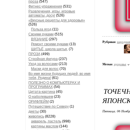
проза
(547)
Фитнес-упражнения
(531)
Развлечения, игры, игровые
автоматы, досуг
(526)
«Вкусные рецепты для здоровья»
(526)
Польза ягод
(11)
Своими руками
(515)
ВЯЗАНИЕ
(297)
Рубрики:
народная
Ремонт своими руками
(13)
ШИТЬЁ, школа шитья,
(7)
ПРОЗА
(499)
Стройная фигура
(237)
Уход за волосами
(213)
Метки:
здоровье
Маски для волос
(70)
Во имя жизни будущих людей, во имя
тебя, Родина!
(61)
ПОЛЕЗНО О КОМПЬЮТЕРАХ И
ПРОГРАММАХ
(54)
ТОЧЕЧН
Цитата-картина
(45)
О наболевшем
(23)
ЯПОНСК
ОРИФЛЕЙМ
(2)
Путешествие по Северу
(1)
Пятница, 06 Ноябр
диеты
(30)
живопись
(8228)
акварель, пастель
(998)
картины маслом
(144)