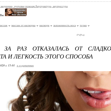
 медицина, здоровье,помощь/Акупунктура, акупрессура
 Вас
массаж
массаж от насморка
насморк
заложенность носа
точки
 ЗА РАЗ ОТКАЗАЛАСЬ ОТ СЛАДКО
ТА И ЛЕГКОСТЬ ЭТОГО СПОСОБА
020 г. 15:01
+ в цитатник