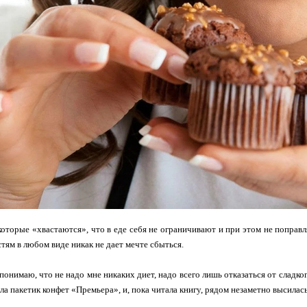
оторые «хвастаются», что в еде себя не ограничивают и при этом не поправ
стям в любом виде никак не дает мечте сбыться.
понимаю, что не надо мне никаких диет, надо всего лишь отказаться от сладког
ла пакетик конфет «Премьера», и, пока читала книгу, рядом незаметно высилась