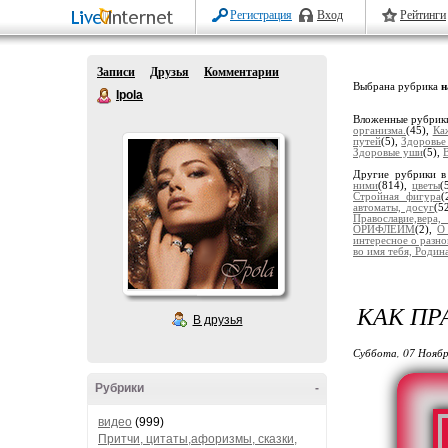
Регистрация
Вход
Рейтинги
Записи
Друзья
Комментарии
Выбрана рубрика
н
Ipola
Вложенные рубрик
организма.
(45),
Ка
путей
(5),
Здоровье
Здоровые уши
(5),
Другие рубрики в
ними
(814),
цветы
(
Стройная фигура
(
автоматы, досуг
(5
Православие,вера
ОРИФЛЕЙМ
(2),
О
интересное о разн
во имя тебя, Родин
КАК П
В друзья
Суббота, 07 Ноябр
Рубрики
-
видео
(999)
Притчи, цитаты,афоризмы, сказки,