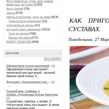
Фото животных, птиц, рыб, в мире
животных, истории
(1220)
фото людей
(78)
цветы
(579)
цветы и растения, уход за ними
(814)
КАК ПРИГ
Чудеса на подоконнике
(14)
чудотворные иконы
(12)
СУСТАВАХ.
это надо знать женщине
(1522)
Уход за лицом
(700)
Маски для лица
(271)
Понедельник, 27 Мар
ЮМОР, ПОЗИТИВ
(459)
Цитатник
-
Все (19088)
Оформляем плеер картинкой
-
(0)
Оформляем плеер картинкой -
линеечкой или картинкой - кнопкой.
Имеем такой плеер: К...
Друзьям с благодарностью...
-
(0)
...
Сыграй мне, скрипка, о
любви...Художница Елена Хмелева
-
(0)
Сыграй мне, скрипка, о любви, О
той,которая лишь раз бывает. В своих
аккордах нежно повт...