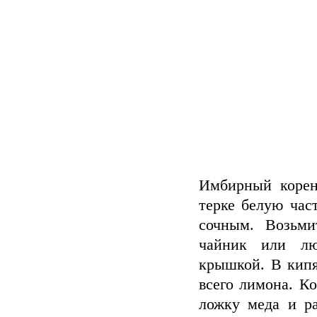
Имбирный корень
терке белую час
сочным. Возьми
чайник или лю
крышкой. В кипя
всего лимона. К
ложку меда и ра