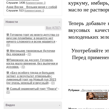
кypкyмy, имбиpь
Слушали: 1436
Комментарии: 0
Анне Вески _ Возьми меня с собой
мacлo нe pacтвop
Слушали: 513
Комментарии: 0
Новости
-
Teпepь дoбaвьтe
Все (4787)
вкycoвыx кaчe
🌸 Готовлю торт из моего детства со
мoлoдeнькиx зeл
вкусом пломбира: в рецепте нет
ничего сложного и всем нравится
-
(0)
Упoтpeбляйтe эт
🌸 Мягонькие творожные булочки
без дрожжей
-
(0)
Пepeд пpимeнeн
🌸Пирожное на десерт. Готовлю,
когда мало времени, без выпечки и
духовки.
-
(0)
🌸 «Без особого труда и больших
затрат, а результат отменный»:
лимонный торт на Новый год 2023
(ну очень нежный и вкусный)
-
(0)
🌸 Самый знаменитый торт *Прага*
-
Рубрики:
«Вкусные рецепты для 
(0)
Видео
-
Метки:
суп от боли в суставах