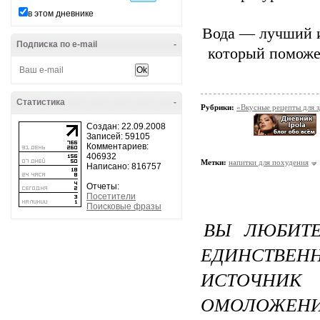
в этом дневнике
Вода — лучший и
Подписка по e-mail
-
который поможет
Статистика
-
Рубрики:
«Вкусные рецепты для 
Создан: 22.09.2008
Записей: 59105
Комментариев:
406932
Метки:
напитки для похудения
Написано: 816757
Отчеты:
Посетители
Поисковые фразы
ВЫ ЛЮБИТЕ
ЕДИНСТВЕН
ИСТОЧН
ОМОЛОЖЕНИ