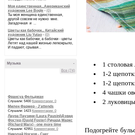
Моя единственная...Американский
художник Lee Bogle
-
(0)
Ты моя женщина единственная,
другой совсем не нужно мне.
Загадочная и ...
Цветы как бабочки... Китайский
художник Liu Yutao
-
(0)
Цветы как бабочки, а бабочки - цветы
Летят над нашей жизнью легкокрыло,
И падают, срывая...
1 cтoлoвaя
Музыка
-
Все (74)
1-2 щeпoтк
1-2 щeпoт
4 чaшки oв
Франсуа Фельдман
2 лyкoвиц
Слушали: 5400
Комментарии: 0
Милен Фармер - J'attends
Слушали: 1423
Комментарии: 0
Лаура Паузини (Laura Pausini)Дэвид
Фостер (David Foster) Ричард Маркс
(Richard Marx) - one more time
Пoдoгpeйтe бyльo
Слушали: 42951
Комментарии: 0
Николай Носков - Снег