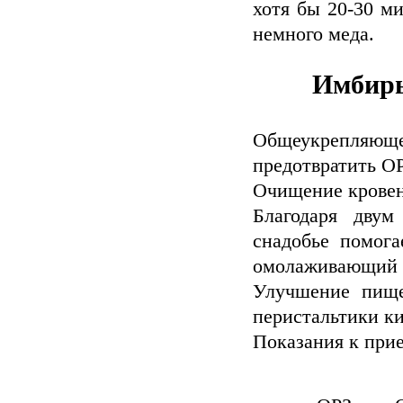
хотя бы 20-30 ми
немного меда.
Имбирь
Общеукрепляюще
предотвратить О
Очищение кровен
Благодаря двум
снадобье помога
омолаживающий 
Улучшение пище
перистальтики к
Показания к прие