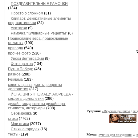
ПОЗДРАВИТЕЛЬНЫЕ РАМОЧКИ
(134)
Просто о сложном
(31)
Клипарт, декоративные элементы
png, картиночки
(24)
Аватарки
(9)
Рамочка "Кулинарные Рецепты"
(6)
Православие,вера, православные
молитвы
(190)
природа
(540)
прочее фото
(530)
Уроки фотографии
(9)
Фото цветов
(134)
Путь к Победе
(46)
разное
(288)
Реклама
(183)
советы врача, диеты, рецепты
долголетия
(817)
ЙОГА, ЦИГУН, ШИАЦУ, АЮРВЕДА -
секреты долголетия
(296)
дизайн, мода,советы дизайнера,
стилиста, интерьеры
(708)
Рубрики:
«Вкусные рецепты для 
Сервировка
(9)
стихи
(7762)
Мои стихи
(2077)
Стихи о городах
(16)
тесты
(119)
Метки:
супчик для похудения