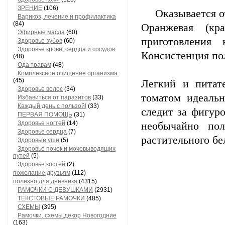
ЗРЕНИЕ
(106)
Оказывается о
Варикоз, лечение и профилактика
(84)
Оранжевая (кр
Эфирные масла
(60)
приготовления
Здоровье зубов
(60)
Здоровье крови, сердца и сосудов
Консистенция пол
(48)
Ода травам
(48)
Комплексное очищение организма.
(45)
Легкий и питат
Здоровье волос
(34)
томатом идеальн
Избавиться от паразитов
(33)
Каждый день с пользой!
(33)
следит за фигур
ПЕРВАЯ ПОМОЩЬ
(31)
Здоровье ногтей
(14)
необычайно пол
Здоровье сердца
(7)
растительного бе
Здоровые уши
(5)
Здоровье почек и мочевыводящих
путей
(5)
Здоровье костей
(2)
пожелание друзьям
(112)
полезно для дневника
(4315)
РАМОЧКИ С ДЕВУШКАМИ
(2931)
ТЕКСТОВЫЕ РАМОЧКИ
(485)
СХЕМЫ
(395)
Рамочки, схемы,декор Новогодние
(163)