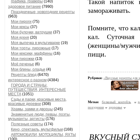
Такой напиток 
графика, гравюры
(140)
здоровое питание
(7990)
замораживать.
Праздничные, новогодние рецепты
(963)
Мои пироги
(75)
Помните, что кал
Мои кексы
(37)
Мои булочки, ватрушки
(37)
кал. Суточная 
Моя кухня
(20)
Моя выпечка в мультиварке
(19)
(женщины/мужчин
Мои торты, пирожные
(17)
пищи.
Мои кексики, маффины
(16)
Мои пирожки
(13)
Моё печенье
(6)
Мои блины, оладьи
(4)
Рецепты блюд
(6470)
Рубрики:
«Вкусные рецепты для 
интересное о разном
(4384)
ГОРОДА И СТРАНЫ,
ПУТЕШЕСТВИЯ, ИНТЕРЕСНЫЕ
МЕСТА
(1051)
Сады и парки, красивые места,
Метки:
белковый коктейль
р
красивые деревни
(308)
похудения
здоровье
Храмы, замки и дворцы
(245)
Знаменитые люди, певцы, поэты,
музыканты, артисты
(176)
Полезные советы
(174)
Кино, спектакль, мультфильм
(168)
ВКУСНЫЙ С
АВТОМОБИЛИ, МОТОЦИКЛЫ, ЯХТЫ
(100)