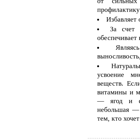
от сильных
профилактику
Избавляет 
За счет
обеспечивает 
Являя
выносливость
Натурал
усвоение мн
веществ. Есл
витамины и м
— ягод и ф
небольшая — 
тем, кто хочет