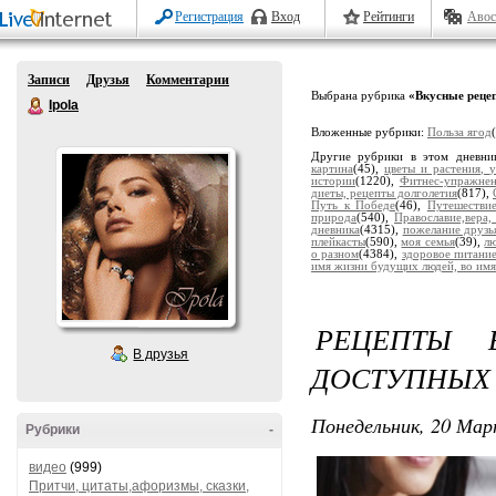
Регистрация
Вход
Рейтинги
Авос
Записи
Друзья
Комментарии
Выбрана рубрика
«Вкусные реце
Ipola
Вложенные рубрики:
Польза ягод
Другие рубрики в этом дневни
картина
(45),
цветы и растения, 
истории
(1220),
Фитнес-упражне
диеты, рецепты долголетия
(817),
Путь к Победе
(46),
Путешестви
природа
(540),
Православие,вера,
дневника
(4315),
пожелание друзь
плейкасты
(590),
моя семья
(39),
лю
о разном
(4384),
здоровое питани
имя жизни будущих людей, во имя
РЕЦЕПТЫ 
В друзья
ДОСТУПНЫХ
Понедельник, 20 Мар
Рубрики
-
видео
(999)
Притчи, цитаты,афоризмы, сказки,