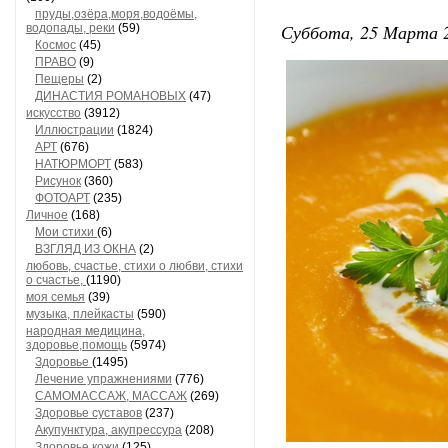
пруды,озёра,моря,водоёмы,
Суббота, 25 Марта 2
водопады, реки
(59)
Космос
(45)
ПРАВО
(9)
Пещеры
(2)
ДИНАСТИЯ РОМАНОВЫХ
(47)
искусство
(3912)
Иллюстрации
(1824)
АРТ
(676)
НАТЮРМОРТ
(583)
Рисунок
(360)
ФОТОАРТ
(235)
Личное
(168)
Мои стихи
(6)
ВЗГЛЯД ИЗ ОКНА
(2)
любовь, счастье, стихи о любви, стихи
о счастье,
(1190)
моя семья
(39)
музыка, плейкасты
(590)
народная медицина,
здоровье,помощь
(5974)
Здоровье
(1495)
Лечение упражнениями
(776)
САМОМАССАЖ, МАССАЖ
(269)
Здоровье суставов
(237)
Акупунктура, акупрессура
(208)
Здоровье кожи
(125)