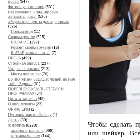
проза
(547)
Фитнес-упражнения
(531)
Развлечения, игры, игровые
автоматы, досуг
(526)
«Вкусные рецепты для здоровья»
(526)
Польза ягод
(11)
Своими руками
(515)
ВЯЗАНИЕ
(297)
Ремонт своими руками
(13)
ШИТЬЁ, школа шитья,
(7)
ПРОЗА
(499)
Стройная фигура
(237)
Уход за волосами
(213)
Маски для волос
(70)
Во имя жизни будущих людей, во имя
тебя, Родина!
(61)
ПОЛЕЗНО О КОМПЬЮТЕРАХ И
ПРОГРАММАХ
(54)
Цитата-картина
(45)
О наболевшем
(23)
ОРИФЛЕЙМ
(2)
Путешествие по Северу
(1)
диеты
(30)
Чтобы сделать п
живопись
(8228)
акварель, пастель
(998)
или шейкер. Вс
картины маслом
(144)