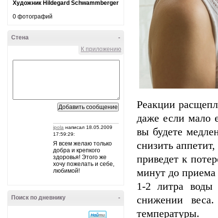
Художник Hildegard Schwammberger
0 фотографий
Стена
-
К приложению
Реакции расщепл
даже если мало е
ipola
написал 18.05.2009
вы будете медле
17:59:29:
снизить аппетит,
Я всем желаю только
добра и крепкого
приведет к потер
здоровья! Этого же
хочу пожелать и себе,
минут до приема 
любимой!
1-2 литра воды
Поиск по дневнику
-
снижении веса.
температуры.