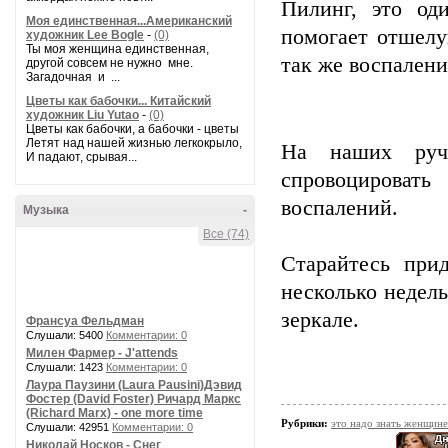
Пилинг, это од
Моя единственная...Американский
помогает отшелу
художник Lee Bogle
-
(0)
Ты моя женщина единственная,
так же воспалени
другой совсем не нужно мне.
Загадочная и ...
Цветы как бабочки... Китайский
художник Liu Yutao
-
(0)
Цветы как бабочки, а бабочки - цветы
Летят над нашей жизнью легкокрыло,
На наших ручк
И падают, срывая...
спровоцироват
воспалений.
Музыка
-
Все (74)
Старайтесь при
несколько недель
зеркале.
Франсуа Фельдман
Слушали: 5400
Комментарии: 0
Милен Фармер - J'attends
Слушали: 1423
Комментарии: 0
Лаура Паузини (Laura Pausini)Дэвид
Фостер (David Foster) Ричард Маркс
(Richard Marx) - one more time
Рубрики:
это надо знать женщине
Слушали: 42951
Комментарии: 0
Николай Носков - Снег