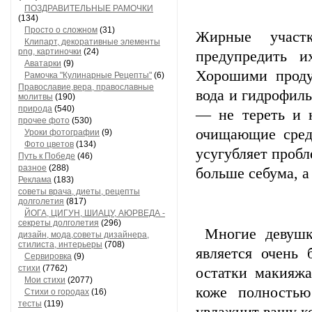
ПОЗДРАВИТЕЛЬНЫЕ РАМОЧКИ
(134)
Просто о сложном
(31)
Жирные участ
Клипарт, декоративные элементы
png, картиночки
(24)
предупредить и
Аватарки
(9)
Хорошими проду
Рамочка "Кулинарные Рецепты"
(6)
Православие,вера, православные
вода и гидрофиль
молитвы
(190)
природа
(540)
— не тереть и н
прочее фото
(530)
очищающие средс
Уроки фотографии
(9)
Фото цветов
(134)
усугубляет проб
Путь к Победе
(46)
разное
(288)
больше себума, а
Реклама
(183)
советы врача, диеты, рецепты
долголетия
(817)
ЙОГА, ЦИГУН, ШИАЦУ, АЮРВЕДА -
секреты долголетия
(296)
Многие девушки
дизайн, мода,советы дизайнера,
стилиста, интерьеры
(708)
является очень
Сервировка
(9)
стихи
(7762)
остатки макияжа
Мои стихи
(2077)
коже полностью
Стихи о городах
(16)
тесты
(119)