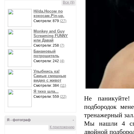
Все (9)
Hilda.Носом по
кокосам.Pin-up.
Смотрели: 879
(27)
Monkey and Guy
Screaming FUNNY
или Давай
Смотрели: 258
(7)
Банановый
потрошитель
Смотрели: 242
(4)
Улыбнись ка!
Самые смешные
видео с живот
Смотрели: 384
(11)
Я тихо шла...
Смотрели: 559
(22)
Не паникуйте!
подбородок мен
тренажерный зал
Я - фотограф
-
Мы нашли 4 спо
К приложению
двойной подборо