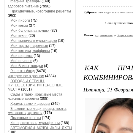
графика, гравюры
(140)
здоровое питание
(7990)
Праздничные, новогодние рецепты
Рубрики:
это надо знать женщине
(963)
Мои пироги
(75)
С наилучшими по
Мои кексы
(37)
Мои булочки, ватрушки
(37)
Метки:
упражнение
Упражнени
Моя кухня
(20)
Моя выпечка в мультиварке
(19)
Мои торты, пирожные
(17)
Мои кексики, маффины
(16)
Мои пирожки
(13)
Моё печенье
(6)
КАК ПРА
Мои блины, оладьи
(4)
Рецепты блюд
(6470)
КОМБИНИРОВ
интересное о разном
(4384)
ГОРОДА И СТРАНЫ,
ПУТЕШЕСТВИЯ, ИНТЕРЕСНЫЕ
Пятница, 21 Февраля
МЕСТА
(1051)
Сады и парки, красивые места,
красивые деревни
(308)
Храмы, замки и дворцы
(245)
Знаменитые люди, певцы, поэты,
музыканты, артисты
(176)
Полезные советы
(174)
Кино, спектакль, мультфильм
(168)
АВТОМОБИЛИ, МОТОЦИКЛЫ, ЯХТЫ
(100)