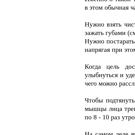
в этом обычная ч
Нужно взять чис
зажать губами (см
Нужно постаратьс
напрягая при эт
Когда цель дос
улыбнуться и уд
чего можно расс
Чтобы подтянуть
мышцы лица трен
по 8 - 10 раз утр
На самом деле в