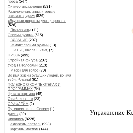
проза
(547)
Фитнес-упражнения
(531)
Развлечения, игры, игровые
автоматы, досуг
(526)
«Вкусные рецепты для здоровья»
(526)
Польза ягод
(11)
Своими руками
(515)
ВЯЗАНИЕ
(297)
Ремонт своими руками
(13)
ШИТЬЁ, школа шитья,
(7)
ПРОЗА
(499)
Стройная фигура
(237)
Уход за волосами
(213)
Маски для волос
(70)
Во имя жизни будущих людей, во имя
тебя, Родина!
(61)
ПОЛЕЗНО О КОМПЬЮТЕРАХ И
ПРОГРАММАХ
(54)
Цитата-картина
(45)
О наболевшем
(23)
ОРИФЛЕЙМ
(2)
Путешествие по Северу
(1)
Упражнение Ког
диеты
(30)
живопись
(8228)
акварель, пастель
(998)
картины маслом
(144)