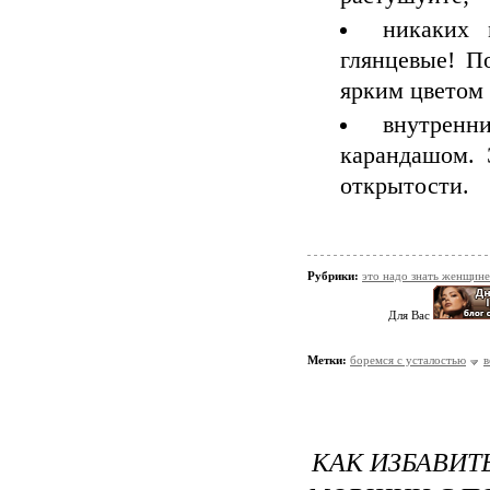
никаких
глянцевые! П
ярким цветом 
внутренн
карандашом. 
открытости.
Рубрики:
это надо знать женщине
Для Вас
Метки:
боремся с усталостью
в
КАК ИЗБАВИТ