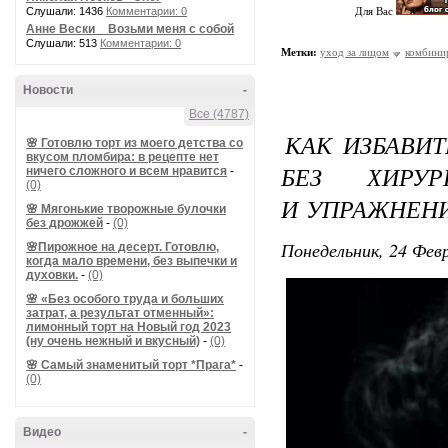
Слушали: 1436
Комментарии: 0
Для Вас
Анне Вески _ Возьми меня с собой
Слушали: 513
Комментарии: 0
Метки:
уход за лицом
комбини
Новости
-
Все (4787)
КАК ИЗБАВИТ
🌸 Готовлю торт из моего детства со
вкусом пломбира: в рецепте нет
БЕЗ ХИРУР
ничего сложного и всем нравится
-
(0)
И УПРАЖНЕН
🌸 Мягонькие творожные булочки
без дрожжей
-
(0)
Понедельник, 24 Февр
🌸Пирожное на десерт. Готовлю,
когда мало времени, без выпечки и
духовки.
-
(0)
🌸 «Без особого труда и больших
затрат, а результат отменный»:
лимонный торт на Новый год 2023
(ну очень нежный и вкусный)
-
(0)
🌸 Самый знаменитый торт *Прага*
-
(0)
Видео
-