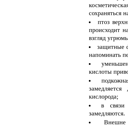
косметическа
сохраняться н
птоз верхн
происходит на
взгляд угрюм
защитные 
напоминать п
уменьше
кислоты прив
подкожна
замедляется
кислорода;
в связи
замедляются.
Внешне