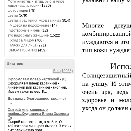
увлажнит вашу ко
Фото животных, птиц, рыб, в мире
животных, истории
(1220)
фото людей
(78)
цветы
(579)
цветы и растения, уход за ними
(814)
Многие девуш
Чудеса на подоконнике
(14)
чудотворные иконы
(12)
комбинированн
это надо знать женщине
(1522)
Уход за лицом
(700)
нуждаются и это
Маски для лица
(271)
тип кожи нуждае
ЮМОР, ПОЗИТИВ
(459)
Испо
Цитатник
-
Все (19088)
Солнцезащитный 
Оформляем плеер картинкой
-
(0)
на улицу. И эти
Оформляем плеер картинкой -
линеечкой или картинкой - кнопкой.
очень зря, вед
Имеем такой плеер: К...
Друзьям с благодарностью...
-
(0)
здоровье и мол
...
ухода он должен 
Сыграй мне, скрипка, о
любви...Художница Елена Хмелева
-
(0)
Сыграй мне, скрипка, о любви, О
той,которая лишь раз бывает. В своих
аккордах нежно повт...