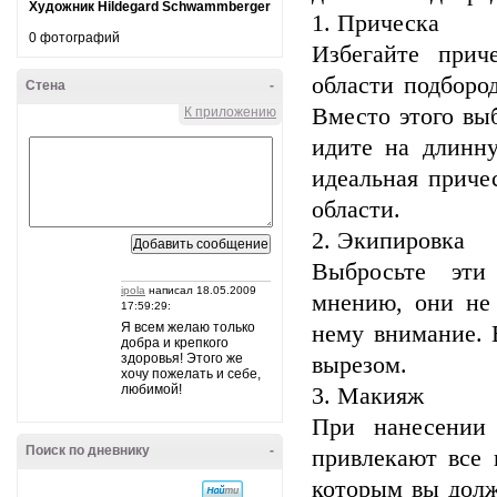
Художник Hildegard Schwammberger
1. Прическа
0 фотографий
Избегайте прич
области подборо
Стена
-
Вместо этого вы
К приложению
идите на длинн
идеальная приче
области.
2. Экипировка
Выбросьте эти
ipola
написал 18.05.2009
мнению, они не
17:59:29:
Я всем желаю только
нему внимание. 
добра и крепкого
здоровья! Этого же
вырезом.
хочу пожелать и себе,
любимой!
3. Макияж
При нанесении
Поиск по дневнику
-
привлекают все 
которым вы долж