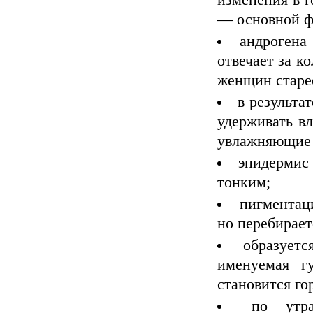
изменения в г
— основной ф
андрогена
отвечает за к
женщин старее
в результа
удерживать вл
увлажняющие м
эпидермис 
тонким;
пигментаци
но перебирает
образуетс
именуемая г
становится го
по утр