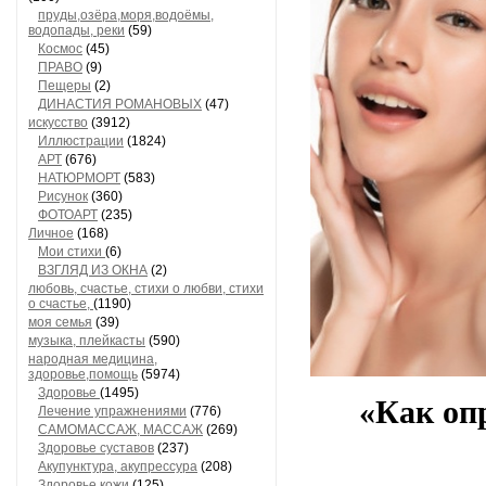
пруды,озёра,моря,водоёмы,
водопады, реки
(59)
Космос
(45)
ПРАВО
(9)
Пещеры
(2)
ДИНАСТИЯ РОМАНОВЫХ
(47)
искусство
(3912)
Иллюстрации
(1824)
АРТ
(676)
НАТЮРМОРТ
(583)
Рисунок
(360)
ФОТОАРТ
(235)
Личное
(168)
Мои стихи
(6)
ВЗГЛЯД ИЗ ОКНА
(2)
любовь, счастье, стихи о любви, стихи
о счастье,
(1190)
моя семья
(39)
музыка, плейкасты
(590)
народная медицина,
здоровье,помощь
(5974)
Здоровье
(1495)
«Как оп
Лечение упражнениями
(776)
САМОМАССАЖ, МАССАЖ
(269)
Здоровье суставов
(237)
Акупунктура, акупрессура
(208)
Здоровье кожи
(125)