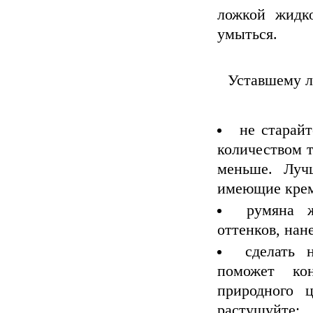
ложкой жидко
умыться.
Уставшему л
не старай
количеством т
меньше. Лучш
имеющие крем
румяна 
оттенков, нан
сделать 
поможет ко
природного 
растушуйте;