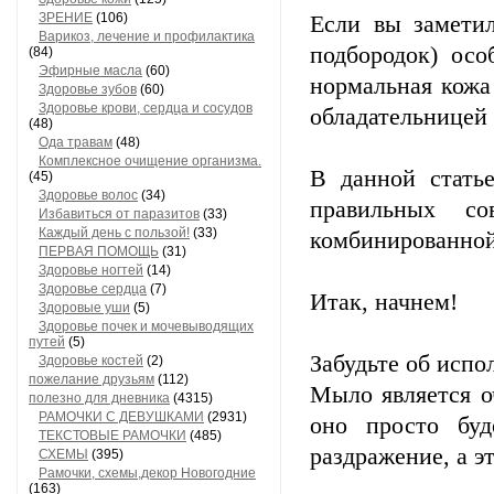
ЗРЕНИЕ
(106)
Если вы замети
Варикоз, лечение и профилактика
подбородок) осо
(84)
Эфирные масла
(60)
нормальная кожа
Здоровье зубов
(60)
Здоровье крови, сердца и сосудов
обладательницей
(48)
Ода травам
(48)
Комплексное очищение организма.
В данной стать
(45)
Здоровье волос
(34)
правильных со
Избавиться от паразитов
(33)
Каждый день с пользой!
(33)
комбинированной
ПЕРВАЯ ПОМОЩЬ
(31)
Здоровье ногтей
(14)
Здоровье сердца
(7)
Итак, начнем!
Здоровые уши
(5)
Здоровье почек и мочевыводящих
путей
(5)
Забудьте об испо
Здоровье костей
(2)
пожелание друзьям
(112)
Мыло является о
полезно для дневника
(4315)
РАМОЧКИ С ДЕВУШКАМИ
(2931)
оно просто буд
ТЕКСТОВЫЕ РАМОЧКИ
(485)
раздражение, а э
СХЕМЫ
(395)
Рамочки, схемы,декор Новогодние
(163)