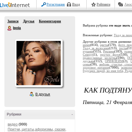
Регистрация
Вход
Рейтинги
Авос
Записи
Друзья
Комментарии
Выбрана рубрика
это надо знать
Ipola
Вложенные рубрики:
Уход за лиц
Другие рубрики в этом дневнике
ними
(814),
цветы
(579),
фото люд
Уход за волосами
(213),
тесты
(11
руками
(515),
Реклама
(183),
разн
Северу
(1),
прочее фото
(530),
православные молитвы
(190),
ПО
друзьям
(112),
ОРИФЛЕЙМ
(2),
семья
(39),
любовь, счастье, сти
здоровое питание
(7990),
живопи
будущих людей, во имя тебя, Роди
КАК ПОДТЯНУ
В друзья
Пятница, 21 Февраля
Рубрики
-
видео
(999)
Притчи, цитаты,афоризмы, сказки,