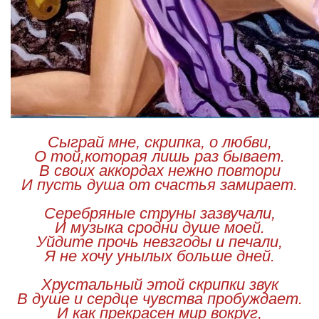
Сыграй мне, скрипка, о любви,
О той,которая лишь раз бывает.
В своих аккордах нежно повтори
И пусть душа от счастья замирает.
Серебряные струны зазвучали,
И музыка сродни душе моей.
Уйдите прочь невзгоды и печали,
Я не хочу унылых больше дней.
Хрустальный этой скрипки звук
В душе и сердце чувства пробуждает.
И как прекрасен мир вокруг,