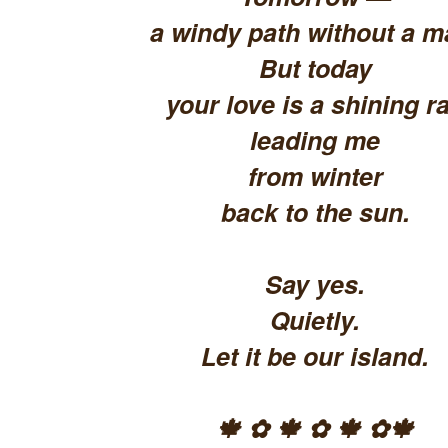
a windy path without a m
But today
your love is a shining ra
leading me
from winter
back to the sun.
Say yes.
Quietly.
Let it be our island.
🍁 ✿ 🍁 ✿ 🍁 ✿🍁