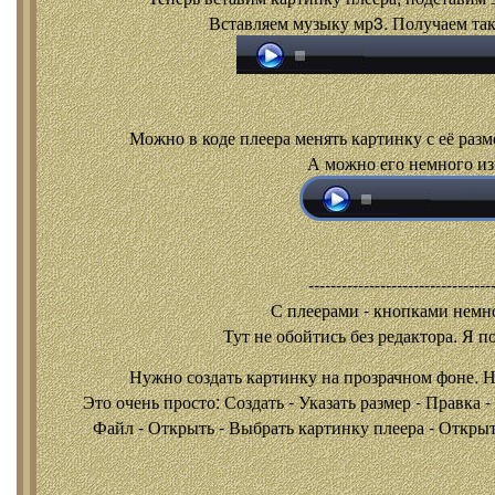
Вставляем музыку мр3. Получаем так
Можно в коде плеера менять картинку с её разм
А можно его немного из
---------------------------------
С плеерами - кнопками
немно
Тут не обойтись без редактора. Я п
Нужно создать картинку на прозрачном фоне. 
Это очень просто: Создать - Указать размер - Правка 
Файл - Открыть - Выбрать картинку плеера - Открыть