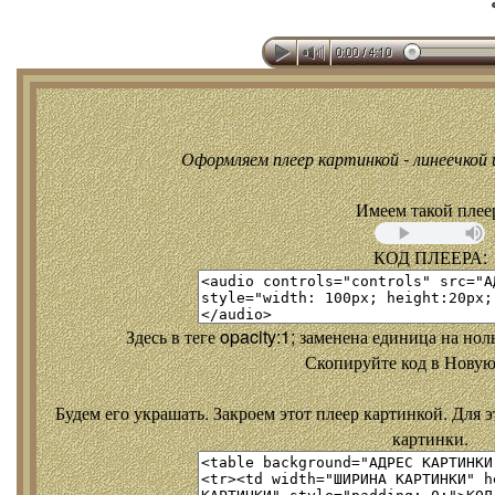
Оформляем плеер картинкой - линеечкой и
Имеем такой плее
КОД ПЛЕЕРА:
Здесь в теге opacity:1; заменена единица на но
Скопируйте код в Новую
Будем его украшать. Закроем этот плеер картинкой. Для э
картинки.