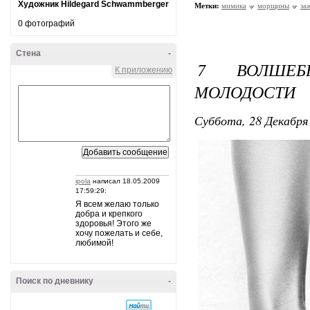
Художник Hildegard Schwammberger
Метки:
мимика
морщины
за
0 фотографий
Стена
-
7 ВОЛШЕБ
К приложению
МОЛОДОСТИ
Суббота, 28 Декабря 
ipola
написал 18.05.2009
17:59:29:
Я всем желаю только
добра и крепкого
здоровья! Этого же
хочу пожелать и себе,
любимой!
Поиск по дневнику
-