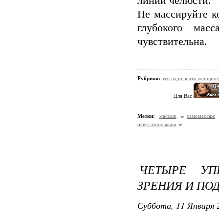
линии челюсти.
Не массируйте к
глубокого мас
чувствительна.
Рубрики:
это надо знать женщине
Для Вас
Метки:
массаж
самомассаж
осветление кожи
ЧЕТЫРЕ УП
ЗРЕНИЯ И ПО
Суббота, 11 Января 2