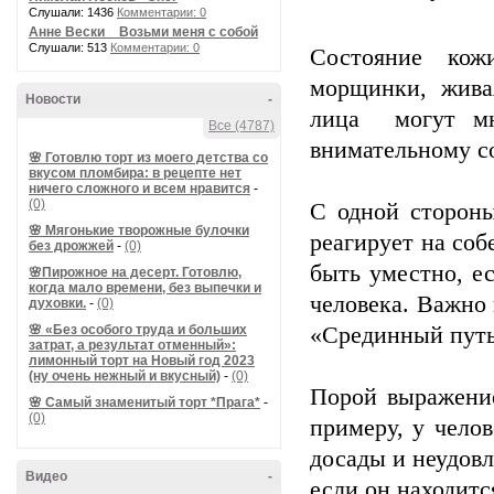
Слушали: 1436
Комментарии: 0
Анне Вески _ Возьми меня с собой
Слушали: 513
Комментарии: 0
Состояние кож
морщинки, жива
Новости
-
лица могут мно
Все (4787)
внимательному с
🌸 Готовлю торт из моего детства со
вкусом пломбира: в рецепте нет
ничего сложного и всем нравится
-
(0)
С одной стороны
🌸 Мягонькие творожные булочки
реагирует на соб
без дрожжей
-
(0)
быть уместно, е
🌸Пирожное на десерт. Готовлю,
когда мало времени, без выпечки и
человека. Важно 
духовки.
-
(0)
🌸 «Без особого труда и больших
«Срединный путь
затрат, а результат отменный»:
лимонный торт на Новый год 2023
(ну очень нежный и вкусный)
-
(0)
Порой выражение
🌸 Самый знаменитый торт *Прага*
-
(0)
примеру, у чело
досады и неудовл
Видео
-
если он находитс