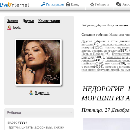
Регистрация
Вход
Рейтинги
Авос
Записи
Друзья
Комментарии
Выбрана рубрика
Уход за лицом
.
Ipola
Соседние рубрики:
Маски для ли
Другие рубрики в этом дневни
картина
(45),
цветы и растения, 
истории
(1220),
Фитнес-упражне
диеты, рецепты долголетия
(817),
Путь к Победе
(46),
Путешестви
природа
(540),
Православие,вера,
дневника
(4315),
пожелание друзь
плейкасты
(590),
моя семья
(39),
лю
о разном
(4384),
здоровое питани
имя жизни будущих людей, во имя
НЕДОРОГИЕ 
В друзья
МОРЩИН ИЗ 
Пятница, 27 Декабря 
Рубрики
-
видео
(999)
Притчи, цитаты,афоризмы, сказки,