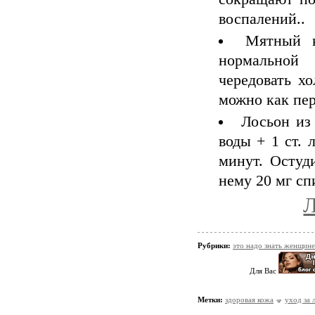
воспалений..
Мятный к
нормальной
чередовать х
можно как пер
Лосьон из 
воды + 1 ст. 
минут. Остуди
нему 20 мг сп
Л
Рубрики:
это надо знать женщине
Для Вас
Метки:
здоровая кожа
уход за 