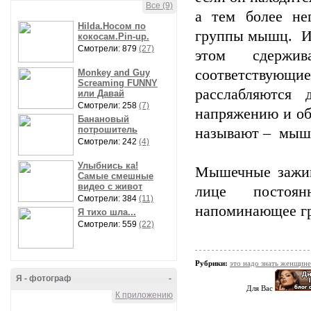
Все (9)
а тем более не
Hilda.Носом по
группы мышц. И 
кокосам.Pin-up.
Смотрели: 879
(27)
этом сдержив
соответствующи
Monkey and Guy
Screaming FUNNY
расслабляются
или Давай
Смотрели: 258
(7)
напряжению и об
Банановый
потрошитель
называют – мыше
Смотрели: 242
(4)
Улыбнись ка!
Мышечные зажим
Самые смешные
видео с живот
лице постоян
Смотрели: 384
(11)
напоминающее гр
Я тихо шла...
Смотрели: 559
(22)
Рубрики:
это надо знать женщине
Я - фотограф
-
Для Вас
К приложению