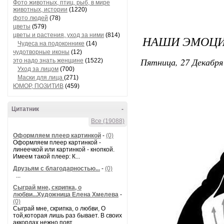
Фото животных, птиц, рыб, в мире
животных, истории
(1220)
фото людей
(78)
цветы
(579)
цветы и растения, уход за ними
(814)
НАШИ ЭМОЦИ
Чудеса на подоконнике
(14)
чудотворные иконы
(12)
Пятница, 27 Декабря 
это надо знать женщине
(1522)
Уход за лицом
(700)
Маски для лица
(271)
ЮМОР, ПОЗИТИВ
(459)
Цитатник
-
Все (19088)
Оформляем плеер картинкой
-
(0)
Оформляем плеер картинкой -
линеечкой или картинкой - кнопкой.
Имеем такой плеер: К...
Друзьям с благодарностью...
-
(0)
...
Сыграй мне, скрипка, о
любви...Художница Елена Хмелева
-
(0)
Сыграй мне, скрипка, о любви, О
той,которая лишь раз бывает. В своих
аккордах нежно повт...