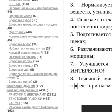
Нормализуе
ЗРЕНИЕ
(106)
Варикоз, лечение и профилактика
веществ, усилива
(84)
Эфирные масла
(60)
Исчезает отек
Здоровье зубов
(60)
Здоровье крови, сердца и сосудов
постепенно цирку
(48)
Ода травам
(48)
Подтягивается
Комплексное очищение организма.
(45)
щеках;
Здоровье волос
(34)
Разглаживают
Избавиться от паразитов
(33)
Каждый день с пользой!
(33)
морщины;
ПЕРВАЯ ПОМОЩЬ
(31)
Здоровье ногтей
(14)
Улучшается
Здоровье сердца
(7)
ИНТЕРЕСНО!
Здоровые уши
(5)
Здоровье почек и мочевыводящих
Точечный ма
путей
(5)
Здоровье костей
(2)
эффект при насм
пожелание друзьям
(112)
полезно для дневника
(4315)
РАМОЧКИ С ДЕВУШКАМИ
(2931)
ТЕКСТОВЫЕ РАМОЧКИ
(485)
СХЕМЫ
(395)
Рамочки, схемы,декор Новогодние
(163)