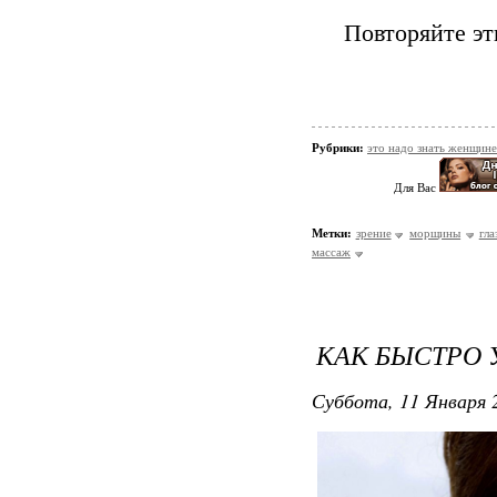
Повторяйте эт
Рубрики:
это надо знать женщине
Для Вас
Метки:
зрение
морщины
гла
массаж
КАК БЫСТРО 
Суббота, 11 Января 2