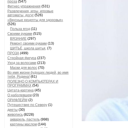
проза
(547)
Фитнес-упражнения
(531)
Развлечения, игры, игровые
автоматы, досуг
(526)
«Вкусные рецепты для здоровья»
(526)
Польза ягод
(11)
Своими руками
(515)
ВЯЗАНИЕ
(297)
Ремонт своими руками
(13)
ШИТЬЁ, школа шитья,
(7)
ПРОЗА
(499)
Стройная фигура
(237)
Уход за волосами
(213)
Маски для волос
(70)
Во имя жизни будущих людей, во имя
тебя, Родина!
(61)
ПОЛЕЗНО О КОМПЬЮТЕРАХ И
ПРОГРАММАХ
(54)
Цитата-картина
(45)
О наболевшем
(23)
ОРИФЛЕЙМ
(2)
Путешествие по Северу
(1)
диеты
(30)
живопись
(8228)
акварель, пастель
(998)
картины маслом
(144)