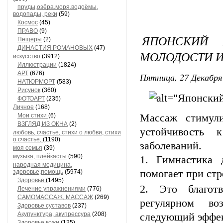
пруды,озёра,моря,водоёмы,
водопады, реки
(59)
Космос
(45)
ПРАВО
(9)
ЯПОНСКИЙ
Пещеры
(2)
ДИНАСТИЯ РОМАНОВЫХ
(47)
МОЛОДОСТИ И
искусство
(3912)
Иллюстрации
(1824)
АРТ
(676)
Пятница, 27 Декабря 
НАТЮРМОРТ
(583)
Рисунок
(360)
ФОТОАРТ
(235)
Личное
(168)
Мои стихи
(6)
Массаж стимул
ВЗГЛЯД ИЗ ОКНА
(2)
устойчивость 
любовь, счастье, стихи о любви, стихи
о счастье,
(1190)
заболеваний.
моя семья
(39)
музыка, плейкасты
(590)
Гимнастика 
народная медицина,
помогает при стр
здоровье,помощь
(5974)
Здоровье
(1495)
Это благот
Лечение упражнениями
(776)
САМОМАССАЖ, МАССАЖ
(269)
регулярном во
Здоровье суставов
(237)
Акупунктура, акупрессура
(208)
следующий эффе
Здоровье кожи
(125)