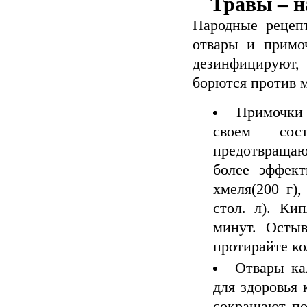
Травы – н
Народные рецеп
отвары и примо
дезинфицируют,
борются против 
Примочки
своем сос
предотвращаю
более эффект
хмеля(200 г),
стол. л). Ки
минут. Осты
протирайте ко
Отвары ка
для здоровья
сокращают по