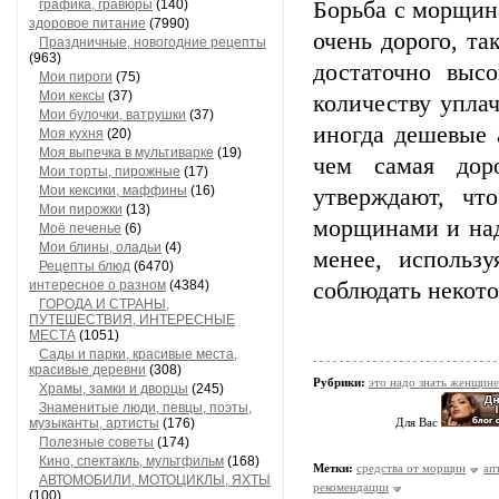
графика, гравюры
(140)
Борьба с морщин
здоровое питание
(7990)
очень дорого, т
Праздничные, новогодние рецепты
(963)
достаточно высо
Мои пироги
(75)
Мои кексы
(37)
количеству упла
Мои булочки, ватрушки
(37)
иногда дешевые 
Моя кухня
(20)
Моя выпечка в мультиварке
(19)
чем самая дор
Мои торты, пирожные
(17)
Мои кексики, маффины
(16)
утверждают, чт
Мои пирожки
(13)
морщинами и над
Моё печенье
(6)
Мои блины, оладьи
(4)
менее, использ
Рецепты блюд
(6470)
интересное о разном
(4384)
соблюдать некот
ГОРОДА И СТРАНЫ,
ПУТЕШЕСТВИЯ, ИНТЕРЕСНЫЕ
МЕСТА
(1051)
Сады и парки, красивые места,
красивые деревни
(308)
Рубрики:
это надо знать женщине
Храмы, замки и дворцы
(245)
Знаменитые люди, певцы, поэты,
музыканты, артисты
(176)
Для Вас
Полезные советы
(174)
Кино, спектакль, мультфильм
(168)
Метки:
средства от морщин
ап
АВТОМОБИЛИ, МОТОЦИКЛЫ, ЯХТЫ
рекомендации
(100)