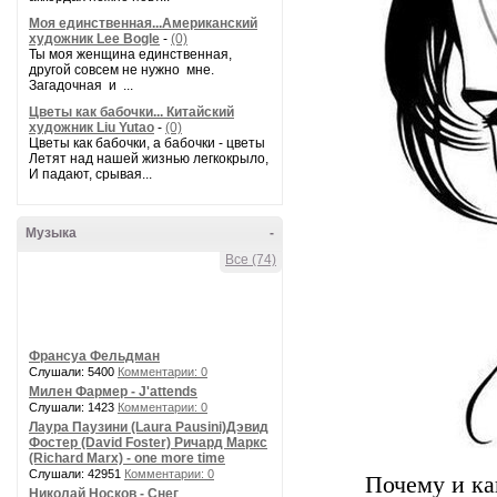
Моя единственная...Американский
художник Lee Bogle
-
(0)
Ты моя женщина единственная,
другой совсем не нужно мне.
Загадочная и ...
Цветы как бабочки... Китайский
художник Liu Yutao
-
(0)
Цветы как бабочки, а бабочки - цветы
Летят над нашей жизнью легкокрыло,
И падают, срывая...
Музыка
-
Все (74)
Франсуа Фельдман
Слушали: 5400
Комментарии: 0
Милен Фармер - J'attends
Слушали: 1423
Комментарии: 0
Лаура Паузини (Laura Pausini)Дэвид
Фостер (David Foster) Ричард Маркс
(Richard Marx) - one more time
Слушали: 42951
Комментарии: 0
Почему и ка
Николай Носков - Снег