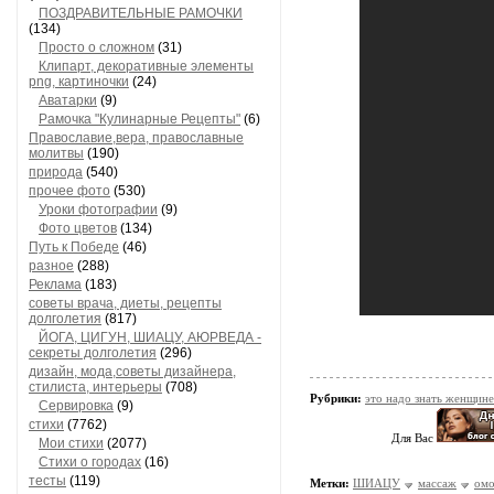
ПОЗДРАВИТЕЛЬНЫЕ РАМОЧКИ
(134)
Просто о сложном
(31)
Клипарт, декоративные элементы
png, картиночки
(24)
Аватарки
(9)
Рамочка "Кулинарные Рецепты"
(6)
Православие,вера, православные
молитвы
(190)
природа
(540)
прочее фото
(530)
Уроки фотографии
(9)
Фото цветов
(134)
Путь к Победе
(46)
разное
(288)
Реклама
(183)
советы врача, диеты, рецепты
долголетия
(817)
ЙОГА, ЦИГУН, ШИАЦУ, АЮРВЕДА -
секреты долголетия
(296)
дизайн, мода,советы дизайнера,
стилиста, интерьеры
(708)
Рубрики:
это надо знать женщине
Сервировка
(9)
стихи
(7762)
Для Вас
Мои стихи
(2077)
Стихи о городах
(16)
тесты
(119)
Метки:
ШИАЦУ
массаж
омо