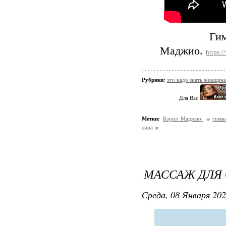
Гим
Маджио.
https:
Рубрики:
это надо знать женщине
Для Вас
Метки:
Кэрол Маджио.
гимн
лица
МАССАЖ ДЛЯ
Среда, 08 Января 202