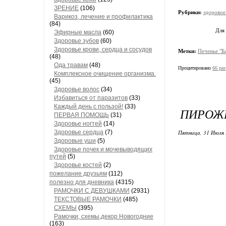
ЗРЕНИЕ
(106)
Рубрики:
здоровое
Варикоз, лечение и профилактика
(84)
Для
Эфирные масла
(60)
Здоровье зубов
(60)
Здоровье крови, сердца и сосудов
Метки:
Печенье "Б
(48)
Ода травам
(48)
Процитировано
66 раз
Комплексное очищение организма.
(45)
Здоровье волос
(34)
Избавиться от паразитов
(33)
Каждый день с пользой!
(33)
ПИРОЖК
ПЕРВАЯ ПОМОЩЬ
(31)
Здоровье ногтей
(14)
Здоровье сердца
(7)
Пятница, 31 Июля 
Здоровые уши
(5)
Здоровье почек и мочевыводящих
путей
(5)
Здоровье костей
(2)
пожелание друзьям
(112)
полезно для дневника
(4315)
РАМОЧКИ С ДЕВУШКАМИ
(2931)
ТЕКСТОВЫЕ РАМОЧКИ
(485)
СХЕМЫ
(395)
Рамочки, схемы,декор Новогодние
(163)