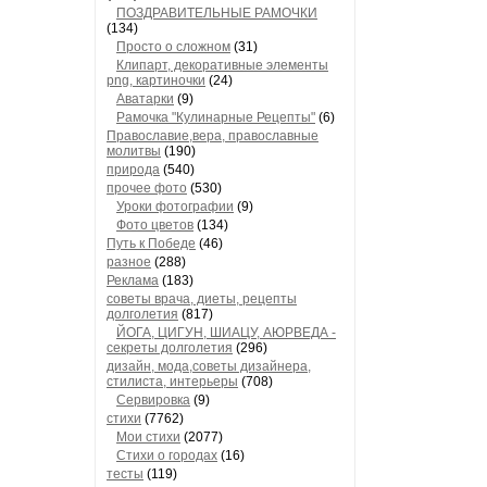
ПОЗДРАВИТЕЛЬНЫЕ РАМОЧКИ
(134)
Просто о сложном
(31)
Клипарт, декоративные элементы
png, картиночки
(24)
Аватарки
(9)
Рамочка "Кулинарные Рецепты"
(6)
Православие,вера, православные
молитвы
(190)
природа
(540)
прочее фото
(530)
Уроки фотографии
(9)
Фото цветов
(134)
Путь к Победе
(46)
разное
(288)
Реклама
(183)
советы врача, диеты, рецепты
долголетия
(817)
ЙОГА, ЦИГУН, ШИАЦУ, АЮРВЕДА -
секреты долголетия
(296)
дизайн, мода,советы дизайнера,
стилиста, интерьеры
(708)
Сервировка
(9)
стихи
(7762)
Мои стихи
(2077)
Стихи о городах
(16)
тесты
(119)