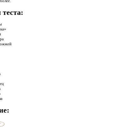
 более.
 теста:
ды
шка»
и
ра
рожжей
а
ец
а
о
ла
ие: