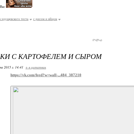
 Вас
 хрущевского теста
с рисом и яйцом
КИ С КАРТОФЕЛЕМ И СЫРОМ
та 2015 г. 14:41
+ в цитатник
https://vk.com/feed?w=wall-...484_387210