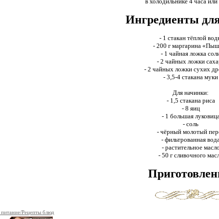
в холодильнике 4 часа или
Ингредиенты для
- 1 стакан тёплой во
- 200 г маргарина «Пы
- 1 чайная ложка сол
- 2 чайных ложки саха
- 2 чайных ложки сухих д
- 3,5-4 стакана муки
Для начинки:
- 1,5 стакана риса
- 8 яиц
- 1 большая луковиц
- соль
- чёрный молотый пер
- фильтрованная вод
- растительное масл
- 50 г сливочного мас
Приготовлен
 питание/Рецепты блюд