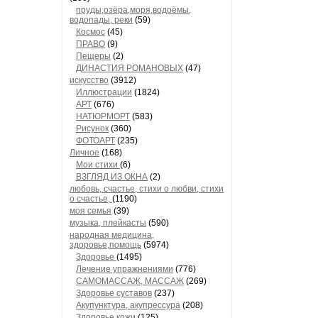
пруды,озёра,моря,водоёмы,
водопады, реки
(59)
Космос
(45)
ПРАВО
(9)
Пещеры
(2)
ДИНАСТИЯ РОМАНОВЫХ
(47)
искусство
(3912)
Иллюстрации
(1824)
АРТ
(676)
НАТЮРМОРТ
(583)
Рисунок
(360)
ФОТОАРТ
(235)
Личное
(168)
Мои стихи
(6)
ВЗГЛЯД ИЗ ОКНА
(2)
любовь, счастье, стихи о любви, стихи
о счастье,
(1190)
моя семья
(39)
музыка, плейкасты
(590)
народная медицина,
здоровье,помощь
(5974)
Здоровье
(1495)
Лечение упражнениями
(776)
САМОМАССАЖ, МАССАЖ
(269)
Здоровье суставов
(237)
Акупунктура, акупрессура
(208)
Здоровье кожи
(125)