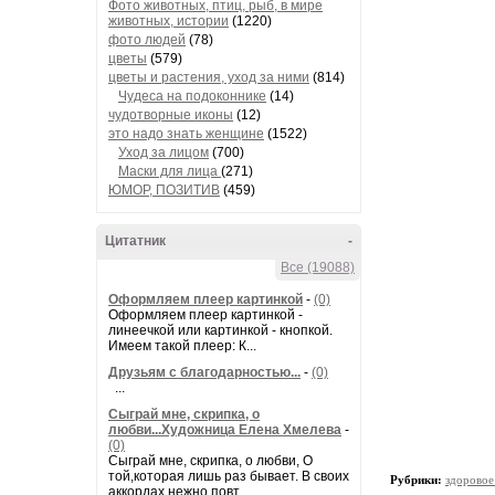
Фото животных, птиц, рыб, в мире
животных, истории
(1220)
фото людей
(78)
цветы
(579)
цветы и растения, уход за ними
(814)
Чудеса на подоконнике
(14)
чудотворные иконы
(12)
это надо знать женщине
(1522)
Уход за лицом
(700)
Маски для лица
(271)
ЮМОР, ПОЗИТИВ
(459)
Цитатник
-
Все (19088)
Оформляем плеер картинкой
-
(0)
Оформляем плеер картинкой -
линеечкой или картинкой - кнопкой.
Имеем такой плеер: К...
Друзьям с благодарностью...
-
(0)
...
Сыграй мне, скрипка, о
любви...Художница Елена Хмелева
-
(0)
Сыграй мне, скрипка, о любви, О
той,которая лишь раз бывает. В своих
Рубрики:
здоровое
аккордах нежно повт...