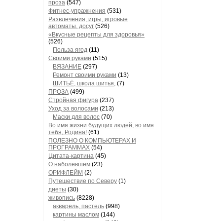
проза
(547)
Фитнес-упражнения
(531)
Развлечения, игры, игровые
автоматы, досуг
(526)
«Вкусные рецепты для здоровья»
(526)
Польза ягод
(11)
Своими руками
(515)
ВЯЗАНИЕ
(297)
Ремонт своими руками
(13)
ШИТЬЁ, школа шитья,
(7)
ПРОЗА
(499)
Стройная фигура
(237)
Уход за волосами
(213)
Маски для волос
(70)
Во имя жизни будущих людей, во имя
тебя, Родина!
(61)
ПОЛЕЗНО О КОМПЬЮТЕРАХ И
ПРОГРАММАХ
(54)
Цитата-картина
(45)
О наболевшем
(23)
ОРИФЛЕЙМ
(2)
Путешествие по Северу
(1)
диеты
(30)
живопись
(8228)
акварель, пастель
(998)
картины маслом
(144)