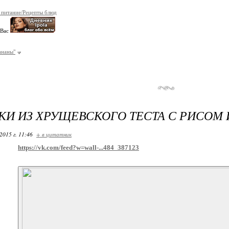
 питание/Рецепты блюд
 Вас
ананы"
И ИЗ ХРУЩЕВСКОГО ТЕСТА С РИСОМ
2015 г. 11:46
+ в цитатник
https://vk.com/feed?w=wall-...484_387123