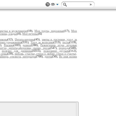
печка в мультиварке
(19),
Мои торты, пирожные
(17),
Мои
лины, оладьи
(4),
Моё печенье
(6)
 иконы
(12),
Цитата-картина
(45),
цветы и растения, уход за
тнес-упражнения
(531),
Уход за волосами
(213),
тесты
(119),
5),
Реклама
(183),
разное
(288),
Развлечения, игры, игровые
итчи, цитаты,афоризмы, сказки, проза
(547),
природа
(540),
),
полезно для дневника
(4315),
пожелание друзьям
(112),
 семья
(39),
любовь, счастье, стихи о любви, стихи о счастье,
айнера, стилиста, интерьеры
(708),
диеты
(30),
Во имя жизни