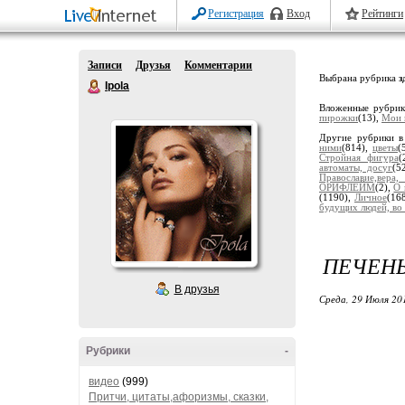
Регистрация
Вход
Рейтинги
Записи
Друзья
Комментарии
Выбрана рубрика
з
Ipola
Вложенные рубри
пирожки
(13),
Мои 
Другие рубрики в
ними
(814),
цветы
(
Стройная фигура
(
автоматы, досуг
(5
Православие,вера
ОРИФЛЕЙМ
(2),
О 
(1190),
Личное
(16
будущих людей, во 
ПЕЧЕНЬ
В друзья
Среда, 29 Июля 20
Рубрики
-
видео
(999)
Притчи, цитаты,афоризмы, сказки,