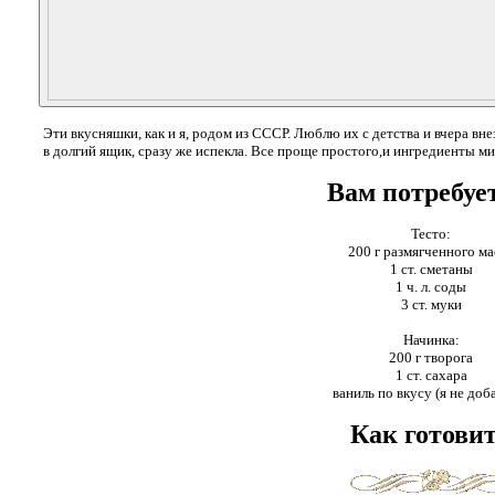
Эти вкусняшки, как и я, родом из СССР. Люблю их с детства и вчера вне
в долгий ящик, сразу же испекла. Все проще простого,и ингредиенты ми
Вам потребуе
Тесто:
200 г размягченного ма
1 ст. сметаны
1 ч. л. соды
3 ст. муки
Начинка:
200 г творога
1 ст. сахара
ваниль по вкусу (я не доб
Как готови