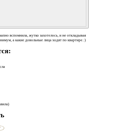
запно вспомнила, жутко захотелось, и не откладывая
нимум, а какие довольные лица ходят по квартире.:)
тся:
сла
авила)
ть