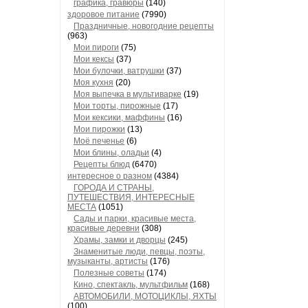
графика, гравюры
(140)
здоровое питание
(7990)
Праздничные, новогодние рецепты
(963)
Мои пироги
(75)
Мои кексы
(37)
Мои булочки, ватрушки
(37)
Моя кухня
(20)
Моя выпечка в мультиварке
(19)
Мои торты, пирожные
(17)
Мои кексики, маффины
(16)
Мои пирожки
(13)
Моё печенье
(6)
Мои блины, оладьи
(4)
Рецепты блюд
(6470)
интересное о разном
(4384)
ГОРОДА И СТРАНЫ,
ПУТЕШЕСТВИЯ, ИНТЕРЕСНЫЕ
МЕСТА
(1051)
Сады и парки, красивые места,
красивые деревни
(308)
Храмы, замки и дворцы
(245)
Знаменитые люди, певцы, поэты,
музыканты, артисты
(176)
Полезные советы
(174)
Кино, спектакль, мультфильм
(168)
АВТОМОБИЛИ, МОТОЦИКЛЫ, ЯХТЫ
(100)