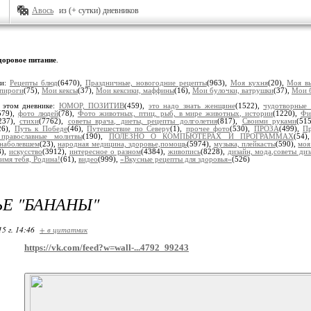
Авось
из (+ сутки) дневников
доровое питание
.
ки:
Рецепты блюд
(6470),
Праздничные, новогодние рецепты
(963),
Моя кухня
(20),
Моя вы
пироги
(75),
Мои кексы
(37),
Мои кексики, маффины
(16),
Мои булочки, ватрушки
(37),
Мои б
 этом дневнике:
ЮМОР, ПОЗИТИВ
(459),
это надо знать женщине
(1522),
чудотворные
579),
фото людей
(78),
Фото животных, птиц, рыб, в мире животных, истории
(1220),
Фи
237),
стихи
(7762),
советы врача, диеты, рецепты долголетия
(817),
Своими руками
(51
26),
Путь к Победе
(46),
Путешествие по Северу
(1),
прочее фото
(530),
ПРОЗА
(499),
Пр
, православные молитвы
(190),
ПОЛЕЗНО О КОМПЬЮТЕРАХ И ПРОГРАММАХ
(54
наболевшем
(23),
народная медицина, здоровье,помощь
(5974),
музыка, плейкасты
(590),
моя
8),
искусство
(3912),
интересное о разном
(4384),
живопись
(8228),
дизайн, мода,советы диз
имя тебя, Родина!
(61),
видео
(999),
«Вкусные рецепты для здоровья»
(526)
Е "БАНАНЫ"
15 г. 14:46
+ в цитатник
https://vk.com/feed?w=wall-...4792_99243