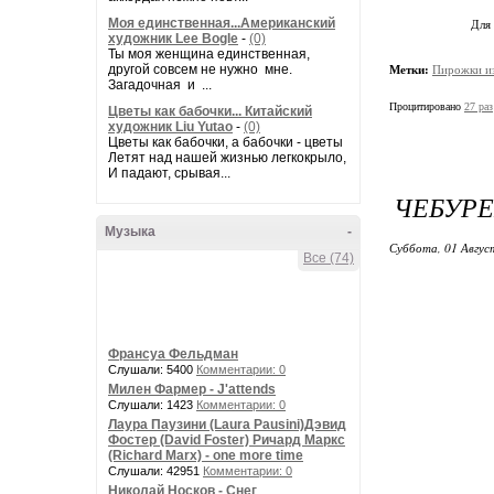
Моя единственная...Американский
Для
художник Lee Bogle
-
(0)
Ты моя женщина единственная,
другой совсем не нужно мне.
Метки:
Пирожки из
Загадочная и ...
Процитировано
27 раз
Цветы как бабочки... Китайский
художник Liu Yutao
-
(0)
Цветы как бабочки, а бабочки - цветы
Летят над нашей жизнью легкокрыло,
И падают, срывая...
ЧЕБУРЕ
Музыка
-
Суббота, 01 Авгус
Все (74)
Франсуа Фельдман
Слушали: 5400
Комментарии: 0
Милен Фармер - J'attends
Слушали: 1423
Комментарии: 0
Лаура Паузини (Laura Pausini)Дэвид
Фостер (David Foster) Ричард Маркс
(Richard Marx) - one more time
Слушали: 42951
Комментарии: 0
Николай Носков - Снег