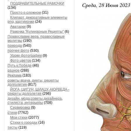
Среда, 28 Июня 2023 
ПОЗДРАВИТЕЛЬНЫЕ РАМОЧКИ
(134)
Просто о сложном
(31)
Клипарт, декоративные элементы
png, картиночки
(24)
Аватарки
(9)
Рамочка "Кулинарные Рецепты"
(6)
Православие,вера, православные
молитвы
(190)
природа
(540)
прочее фото
(530)
Уроки фотографии
(9)
Фото цветов
(134)
Путь к Победе
(46)
разное
(288)
Реклама
(183)
советы врача, диеты, рецепты
долголетия
(817)
ЙОГА, ЦИГУН, ШИАЦУ, АЮРВЕДА -
секреты долголетия
(296)
дизайн, мода,советы дизайнера,
стилиста, интерьеры
(708)
Сервировка
(9)
стихи
(7762)
Мои стихи
(2077)
Стихи о городах
(16)
тесты
(119)