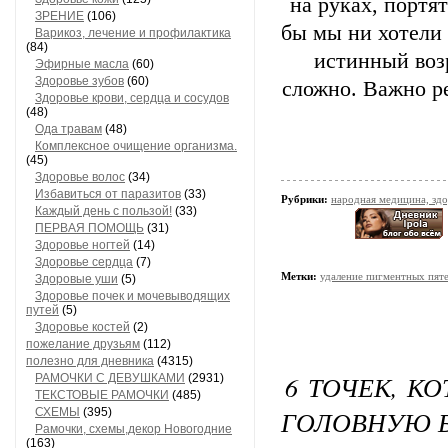
на руках, портя
ЗРЕНИЕ
(106)
бы мы ни хотели
Варикоз, лечение и профилактика
(84)
истинный возр
Эфирные масла
(60)
Здоровье зубов
(60)
сложно. Важно ре
Здоровье крови, сердца и сосудов
(48)
Ода травам
(48)
Комплексное очищение организма.
(45)
Здоровье волос
(34)
Избавиться от паразитов
(33)
Рубрики:
народная медицина, зд
Каждый день с пользой!
(33)
ПЕРВАЯ ПОМОЩЬ
(31)
Здоровье ногтей
(14)
Здоровье сердца
(7)
Метки:
удаление пигментных пят
Здоровые уши
(5)
Здоровье почек и мочевыводящих
путей
(5)
Здоровье костей
(2)
пожелание друзьям
(112)
полезно для дневника
(4315)
6 ТОЧЕК, К
РАМОЧКИ С ДЕВУШКАМИ
(2931)
ТЕКСТОВЫЕ РАМОЧКИ
(485)
ГОЛОВНУЮ 
СХЕМЫ
(395)
Рамочки, схемы,декор Новогодние
(163)