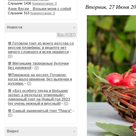
Слушали: 1436
Комментарии: 0
Вторник, 27 Июня 20
Анне Вески _ Возьми меня с собой
Слушали: 513
Комментарии: 0
Новости
-
Все (4787)
🌸 Готовлю торт из моего детства со
вкусом пломбира: в рецепте нет
ничего сложного и всем нравится
-
(0)
🌸 Мягонькие творожные булочки
без дрожжей
-
(0)
🌸Пирожное на десерт. Готовлю,
когда мало времени, без выпечки и
духовки.
-
(0)
🌸 «Без особого труда и больших
затрат, а результат отменный»:
лимонный торт на Новый год 2023
(ну очень нежный и вкусный)
-
(0)
🌸 Самый знаменитый торт *Прага*
-
(0)
Видео
-