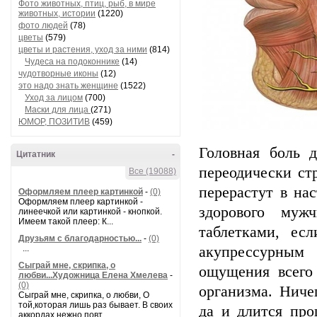
Фото животных, птиц, рыб, в мире
животных, истории
(1220)
фото людей
(78)
цветы
(579)
цветы и растения, уход за ними
(814)
Чудеса на подоконнике
(14)
чудотворные иконы
(12)
это надо знать женщине
(1522)
Уход за лицом
(700)
Маски для лица
(271)
ЮМОР, ПОЗИТИВ
(459)
Головная боль 
Цитатник
-
переодически ст
Все (19088)
перерастут в на
Оформляем плеер картинкой
-
(0)
Оформляем плеер картинкой -
здорового муж
линеечкой или картинкой - кнопкой.
Имеем такой плеер: К...
таблетками, ес
Друзьям с благодарностью...
-
(0)
...
акупрессурным
Сыграй мне, скрипка, о
ощущения всего
любви...Художница Елена Хмелева
-
(0)
организма. Ниче
Сыграй мне, скрипка, о любви, О
той,которая лишь раз бывает. В своих
да и длится про
аккордах нежно повт...