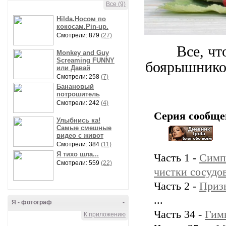
Все (9)
Hilda.Носом по
кокосам.Pin-up.
Смотрели: 879
(27)
Все, чт
Monkey and Guy
Screaming FUNNY
боярышником
или Давай
Смотрели: 258
(7)
Банановый
потрошитель
Смотрели: 242
(4)
Серия сообще
Улыбнись ка!
Самые смешные
видео с живот
Смотрели: 384
(11)
Я тихо шла...
Часть 1 -
Симпт
Смотрели: 559
(22)
чистки сосудо
Часть 2 -
Призн
...
Я - фотограф
-
Часть 34 -
Гимн
К приложению