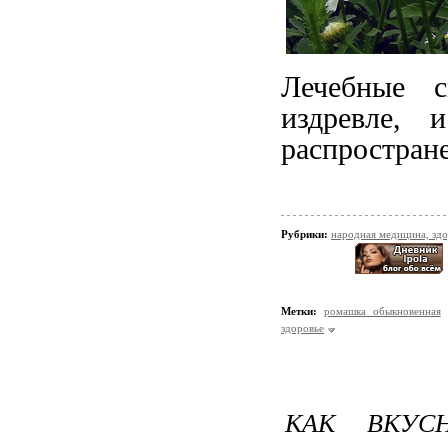
Лечебные с
издревле, 
распростран
Рубрики:
народная медицина, зд
Метки:
ромашка обыкновенная
здоровье
КАК ВКУС