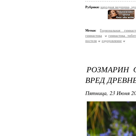
Рубрики:
народная медицина, зд
Метки:
Гормональная гимнас
гимнастика
гимнастика тибе
постели
оздоровление
РОЗМАРИН О
ВРЕД ДРЕВН
Пятница, 23 Июня 20