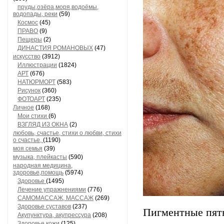
пруды,озёра,моря,водоёмы,
водопады, реки
(59)
Космос
(45)
ПРАВО
(9)
Пещеры
(2)
ДИНАСТИЯ РОМАНОВЫХ
(47)
искусство
(3912)
Иллюстрации
(1824)
АРТ
(676)
НАТЮРМОРТ
(583)
Рисунок
(360)
ФОТОАРТ
(235)
Личное
(168)
Мои стихи
(6)
ВЗГЛЯД ИЗ ОКНА
(2)
любовь, счастье, стихи о любви, стихи
о счастье,
(1190)
моя семья
(39)
музыка, плейкасты
(590)
народная медицина,
здоровье,помощь
(5974)
Здоровье
(1495)
Лечение упражнениями
(776)
САМОМАССАЖ, МАССАЖ
(269)
Здоровье суставов
(237)
Пигментные пятн
Акупунктура, акупрессура
(208)
Здоровье кожи
(125)