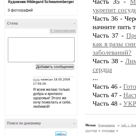
Часть 35 -
М
Художник Hildegard Schwammberger
укрепит сосуд
0 фотографий
Часть 36 - Че
Стена
-
начните пить т
К приложению
Часть 37 -
Пр
как в разы сн
заболеваний?
Часть 38 -
Лим
сердца
...
ipola
написал 18.05.2009
17:59:29:
Часть 46 -
Гото
Я всем желаю только
Часть 47 -
Нас
добра и крепкого
здоровья! Этого же
Часть 48 -
УКР
хочу пожелать и себе,
любимой!
Поиск по дневнику
-
Метки:
боярышник
чай с бо
сосудов
здоровье