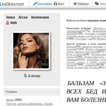
Регистрация
Вход
Рейтинги
Авос
Записи
Друзья
Комментарии
Выбрана рубрика
народная меди
Ipola
Вложенные рубрики:
Эфирные м
упражнениями
(776),
Комплексн
ЗРЕНИЕ
(106),
Здоровье суставо
Здоровье крови, сердца и сосудо
(1495),
Здоровые уши
(5),
Варикоз
Другие рубрики в этом дневни
картина
(45),
цветы и растения, 
истории
(1220),
Фитнес-упражне
диеты, рецепты долголетия
(817),
Путь к Победе
(46),
Путешестви
природа
(540),
Православие,вера,
дневника
(4315),
пожелание друз
счастье, стихи о любви, сти
питание
(7990),
живопись
(8228)
людей, во имя тебя, Родина!
(61),
В друзья
БАЛЬЗАМ «
ВСЕХ БЕД 
Рубрики
-
ВАМ БОЛЕЗН
видео
(999)
Притчи, цитаты,афоризмы, сказки,