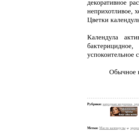
декоративное ра
неприхотливое, х
Цветки календул
Календула акти
бактерицидное
успокоительное с
Обычное в
Рубрики:
народная медицина, зд
Метки:
Масло календулы
здоро