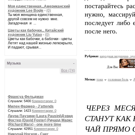
постарайтесь ра
Моя единственная...Американский
художник Lee Bogle
-
(0)
нужно, массиру
Ты моя женщина единственная,
другой совсем не нужно мне.
последует либо 
Загадочная и ...
после него.
Цветы как бабочки... Китайский
художник Liu Yutao
-
(0)
Цветы как бабочки, а бабочки - цветы
Летят над нашей жизнью легкокрыло,
И падают, срывая...
Рубрики:
народная медицина, зд
Музыка
-
Для Вас
Все (74)
Метки:
токи
головная боль
А
Франсуа Фельдман
Слушали: 5400
Комментарии: 0
ЧЕРЕЗ МЕС
Милен Фармер - J'attends
Слушали: 1423
Комментарии: 0
СТАНУТ КАК
Лаура Паузини (Laura Pausini)Дэвид
Фостер (David Foster) Ричард Маркс
(Richard Marx) - one more time
ЧАЙ ПРЯМО 
Слушали: 42951
Комментарии: 0
Николай Носков - Снег