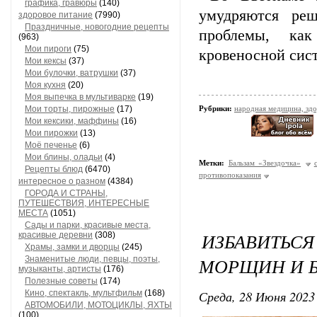
графика, гравюры
(140)
умудряются ре
здоровое питание
(7990)
Праздничные, новогодние рецепты
проблемы, как
(963)
Мои пироги
(75)
кровеносной сис
Мои кексы
(37)
Мои булочки, ватрушки
(37)
Моя кухня
(20)
Моя выпечка в мультиварке
(19)
Мои торты, пирожные
(17)
Рубрики:
народная медицина, зд
Мои кексики, маффины
(16)
Мои пирожки
(13)
Моё печенье
(6)
Мои блины, оладьи
(4)
Метки:
Бальзам «Звездочка»
Рецепты блюд
(6470)
противопоказания
интересное о разном
(4384)
ГОРОДА И СТРАНЫ,
ПУТЕШЕСТВИЯ, ИНТЕРЕСНЫЕ
МЕСТА
(1051)
Сады и парки, красивые места,
ИЗБАВИТЬ
красивые деревни
(308)
Храмы, замки и дворцы
(245)
МОРЩИН И Б
Знаменитые люди, певцы, поэты,
музыканты, артисты
(176)
Полезные советы
(174)
Среда, 28 Июня 2023 
Кино, спектакль, мультфильм
(168)
АВТОМОБИЛИ, МОТОЦИКЛЫ, ЯХТЫ
(100)