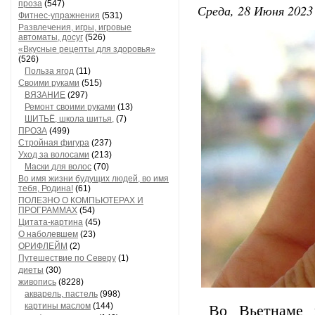
проза
(547)
Среда, 28 Июня 2023 
Фитнес-упражнения
(531)
Развлечения, игры, игровые
автоматы, досуг
(526)
«Вкусные рецепты для здоровья»
(526)
Польза ягод
(11)
Своими руками
(515)
ВЯЗАНИЕ
(297)
Ремонт своими руками
(13)
ШИТЬЁ, школа шитья,
(7)
ПРОЗА
(499)
Стройная фигура
(237)
Уход за волосами
(213)
Маски для волос
(70)
Во имя жизни будущих людей, во имя
тебя, Родина!
(61)
ПОЛЕЗНО О КОМПЬЮТЕРАХ И
ПРОГРАММАХ
(54)
Цитата-картина
(45)
О наболевшем
(23)
ОРИФЛЕЙМ
(2)
Путешествие по Северу
(1)
диеты
(30)
живопись
(8228)
акварель, пастель
(998)
картины маслом
(144)
Во Вьетнаме ж