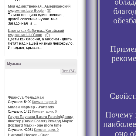
облад
Моя единственная...Американский
благо
художник Lee Bogle
-
(0)
Ты моя женщина единственная,
обезб
другой совсем не нужно мне.
Загадочная и ...
Цветы как бабочки... Китайский
художник Liu Yutao
-
(0)
Цветы как бабочки, а бабочки - цветы
Летят над нашей жизнью легкокрыло,
Примен
И падают, срывая...
рекоме
Музыка
-
Все (74)
Свойст
Франсуа Фельдман
Слушали: 5400
Комментарии: 0
Милен Фармер - J'attends
Слушали: 1423
Комментарии: 0
Почему 
Лаура Паузини (Laura Pausini)Дэвид
Фостер (David Foster) Ричард Маркс
наиболее
(Richard Marx) - one more time
Слушали: 42951
Комментарии: 0
оно о
Николай Носков - Снег