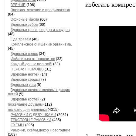
избегать компрес
ЗРЕНИЕ
(106)
Варикоз, лечение и профилактика
(84)
Эфирные масла
(60)
Здоровье зубов
(60)
Здоровье крови, сердца и сосудов
(48)
Ода травам
(48)
Комплексное очищение организма.
(45)
Здоровье волос
(34)
Избавиться от паразитов
(33)
Каждый день с пользой!
(33)
ПЕРВАЯ ПОМОЩЬ
(31)
Здоровье ногтей
(14)
Здоровье сердца
(7)
Здоровые уши
(5)
Здоровье почек и мочевыводящих
путей
(5)
Здоровье костей
(2)
пожелание друзьям
(112)
полезно для дневника
(4315)
РАМОЧКИ С ДЕВУШКАМИ
(2931)
ТЕКСТОВЫЕ РАМОЧКИ
(485)
СХЕМЫ
(395)
Рамочки, схемы,декор Новогодние
(163)