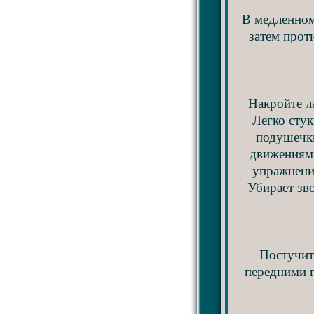
В медленном
затем прот
Накройте л
Легко сту
подушечки
движениями
упражнени
Убирает зв
Постучит
передними п