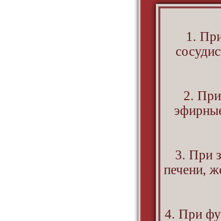
1. Пр
сосудис
2. При
эфирные
3. При 
печени, ж
4. При ф