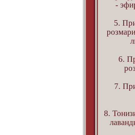
- эфи
5. Пр
розмари
л
6. П
ро
7. Пр
8. Тони
лаванд