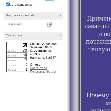
в этом дневнике
Подписка по e-mail
-
Примене
лаванды 
и в
Статистика
-
поражен
Создан: 22.09.2008
теплую 
Записей: 59105
Комментариев:
406932
Написано: 816757
Отчеты:
Посетители
Поисковые фразы
Почему 
м
антисе