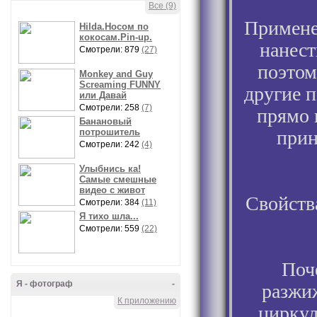
Все (9)
Применен
Hilda.Носом по
кокосам.Pin-up.
нанест
Смотрели: 879
(27)
поэтом
Monkey and Guy
Screaming FUNNY
другие п
или Давай
Смотрели: 258
(7)
прямо 
Банановый
потрошитель
прин
Смотрели: 242
(4)
Улыбнись ка!
Самые смешные
видео с живот
Свойств
Смотрели: 384
(11)
Я тихо шла...
Смотрели: 559
(22)
Поч
Я - фотограф
-
разжи
К приложению
циркул