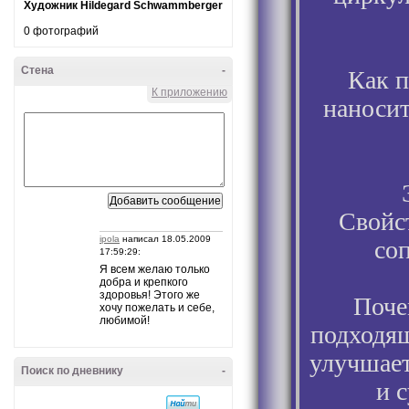
Художник Hildegard Schwammberger
0 фотографий
Стена
-
Как п
К приложению
наносит
Свойст
ipola
написал 18.05.2009
со
17:59:29:
Я всем желаю только
добра и крепкого
здоровья! Этого же
Поче
хочу пожелать и себе,
любимой!
подходящ
улучшает
Поиск по дневнику
-
и 