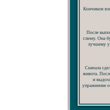
Кончиком язы
После выпо
слюну. Она б
лучшему у
Сначала сде
живота. Посл
и выдох
упражнение о