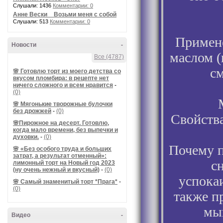
Слушали: 1436
Комментарии: 0
Анне Вески _ Возьми меня с собой
Слушали: 513
Комментарии: 0
Примене
Новости
-
маслом (
Все (4787)
см
🌸 Готовлю торт из моего детства со
вкусом пломбира: в рецепте нет
ничего сложного и всем нравится
-
(0)
🌸 Мягонькие творожные булочки
без дрожжей
-
(0)
Свойства
🌸Пирожное на десерт. Готовлю,
когда мало времени, без выпечки и
духовки.
-
(0)
Почему п
🌸 «Без особого труда и больших
затрат, а результат отменный»:
с
лимонный торт на Новый год 2023
(ну очень нежный и вкусный)
-
(0)
успока
🌸 Самый знаменитый торт *Прага*
-
(0)
также п
мы
Видео
-