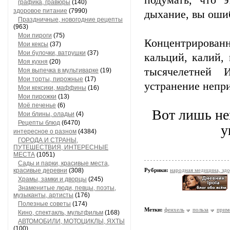
подумать, что 
графика, гравюры
(140)
здоровое питание
(7990)
дыхание, вы оши
Праздничные, новогодние рецепты
(963)
Мои пироги
(75)
Концентрированн
Мои кексы
(37)
Мои булочки, ватрушки
(37)
кальций, калий,
Моя кухня
(20)
тысячелетней 
Моя выпечка в мультиварке
(19)
Мои торты, пирожные
(17)
устранение непри
Мои кексики, маффины
(16)
Мои пирожки
(13)
Моё печенье
(6)
Вот лишь не
Мои блины, оладьи
(4)
Рецепты блюд
(6470)
у
интересное о разном
(4384)
ГОРОДА И СТРАНЫ,
ПУТЕШЕСТВИЯ, ИНТЕРЕСНЫЕ
МЕСТА
(1051)
Сады и парки, красивые места,
красивые деревни
(308)
Рубрики:
народная медицина, зд
Храмы, замки и дворцы
(245)
Знаменитые люди, певцы, поэты,
музыканты, артисты
(176)
Полезные советы
(174)
Метки:
фенхель
польза
прим
Кино, спектакль, мультфильм
(168)
АВТОМОБИЛИ, МОТОЦИКЛЫ, ЯХТЫ
(100)