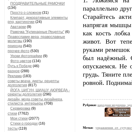
1. Ложимся на 
ПОЗДРАВИТЕЛЬНЫЕ РАМОЧКИ
параллельно друг
(134)
Просто о сложном
(31)
Старайтесь акти
Клипарт, декоративные элементы
png, картиночки
(24)
напрягая мышцы 
Аватарки
(9)
Рамочка "Кулинарные Рецепты"
(6)
как кость лобка
Православие,вера, православные
живот. Вот теп
молитвы
(190)
природа
(540)
руками ремешок 
прочее фото
(530)
Уроки фотографии
(9)
был надёжный. 
Фото цветов
(134)
опускаемся. Не 
Путь к Победе
(46)
разное
(288)
грудь. Тяните пл
Реклама
(183)
советы врача, диеты, рецепты
ровной. Поднима
долголетия
(817)
ЙОГА, ЦИГУН, ШИАЦУ, АЮРВЕДА -
секреты долголетия
(296)
дизайн, мода,советы дизайнера,
стилиста, интерьеры
(708)
Рубрики:
народная медицина, зд
Сервировка
(9)
стихи
(7762)
Мои стихи
(2077)
Стихи о городах
(16)
Метки:
упражнения от сутулос
тесты
(119)