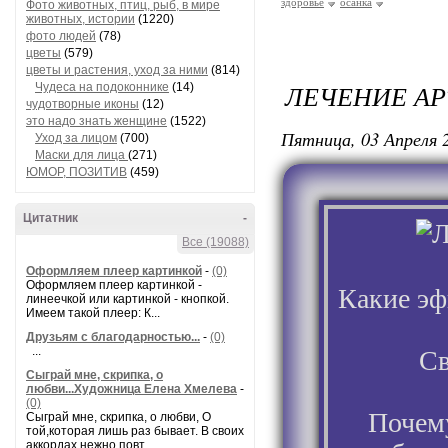
здоровье
осанка
Фото животных, птиц, рыб, в мире
животных, истории
(1220)
фото людей
(78)
цветы
(579)
цветы и растения, уход за ними
(814)
ЛЕЧЕНИЕ А
Чудеса на подоконнике
(14)
чудотворные иконы
(12)
это надо знать женщине
(1522)
Пятница, 03 Апреля 2
Уход за лицом
(700)
Маски для лица
(271)
ЮМОР, ПОЗИТИВ
(459)
Цитатник
-
Все (19088)
Оформляем плеер картинкой
-
(0)
Оформляем плеер картинкой -
Какие эф
линеечкой или картинкой - кнопкой.
Имеем такой плеер: К...
Друзьям с благодарностью...
-
(0)
...
Св
Сыграй мне, скрипка, о
любви...Художница Елена Хмелева
-
(0)
Почему
Сыграй мне, скрипка, о любви, О
той,которая лишь раз бывает. В своих
аккордах нежно повт...