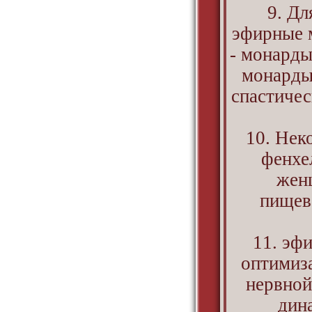
9. Дл
эфирные м
- монарды
монарды
спастичес
10. Нек
фенхе
жен
пищев
11. эф
оптимиз
нервной
дин