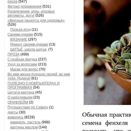
проза
(547)
Фитнес-упражнения
(531)
Развлечения, игры, игровые
автоматы, досуг
(526)
«Вкусные рецепты для здоровья»
(526)
Польза ягод
(11)
Своими руками
(515)
ВЯЗАНИЕ
(297)
Ремонт своими руками
(13)
ШИТЬЁ, школа шитья,
(7)
ПРОЗА
(499)
Стройная фигура
(237)
Уход за волосами
(213)
Маски для волос
(70)
Во имя жизни будущих людей, во имя
тебя, Родина!
(61)
ПОЛЕЗНО О КОМПЬЮТЕРАХ И
ПРОГРАММАХ
(54)
Цитата-картина
(45)
О наболевшем
(23)
ОРИФЛЕЙМ
(2)
Путешествие по Северу
(1)
диеты
(30)
Обычная практик
живопись
(8228)
семена фенхеля
акварель, пастель
(998)
картины маслом
(144)