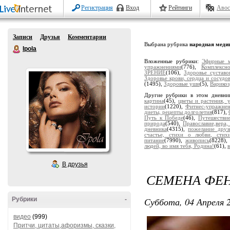
Регистрация
Вход
Рейтинги
Авос
Записи
Друзья
Комментарии
Выбрана рубрика
народная меди
Ipola
Вложенные рубрики:
Эфирные м
упражнениями
(776),
Комплексн
ЗРЕНИЕ
(106),
Здоровье суставо
Здоровье крови, сердца и сосудо
(1495),
Здоровые уши
(5),
Варикоз
Другие рубрики в этом дневни
картина
(45),
цветы и растения, 
истории
(1220),
Фитнес-упражне
диеты, рецепты долголетия
(817),
Путь к Победе
(46),
Путешестви
природа
(540),
Православие,вера,
дневника
(4315),
пожелание друз
счастье, стихи о любви, сти
питание
(7990),
живопись
(8228)
людей, во имя тебя, Родина!
(61),
В друзья
СЕМЕНА ФЕН
Суббота, 04 Апреля 2
Рубрики
-
видео
(999)
Притчи, цитаты,афоризмы, сказки,