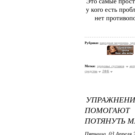
Это самые прост
у кого есть про
нет противопо
Рубрики:
народная медицина, зд
Метки:
здоровье суставов
арт
средства
ЛФК
УПРАЖНЕН
ПОМОГАЮ
ПОТЯНУТЬ 
Пятница, 03 Апреля 2