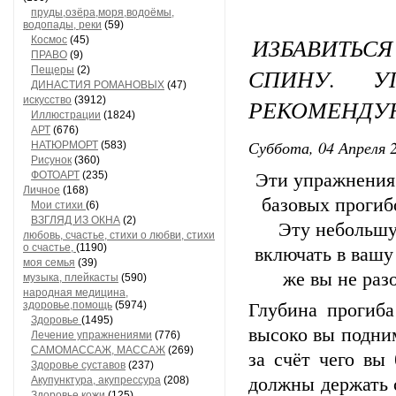
пруды,озёра,моря,водоёмы,
водопады, реки
(59)
ИЗБАВИТЬСЯ
Космос
(45)
ПРАВО
(9)
СПИНУ. У
Пещеры
(2)
ДИНАСТИЯ РОМАНОВЫХ
(47)
искусство
(3912)
РЕКОМЕНДУЮ
Иллюстрации
(1824)
АРТ
(676)
Суббота, 04 Апреля 2
НАТЮРМОРТ
(583)
Рисунок
(360)
ФОТОАРТ
(235)
Эти упражнения 
Личное
(168)
базовых прогиб
Мои стихи
(6)
ВЗГЛЯД ИЗ ОКНА
(2)
Эту небольшу
любовь, счастье, стихи о любви, стихи
о счастье,
(1190)
включать в вашу
моя семья
(39)
же вы не раз
музыка, плейкасты
(590)
народная медицина,
здоровье,помощь
(5974)
Глубина прогиба
Здоровье
(1495)
высоко вы подним
Лечение упражнениями
(776)
САМОМАССАЖ, МАССАЖ
(269)
за счёт чего вы
Здоровье суставов
(237)
Акупунктура, акупрессура
(208)
должны держать 
Здоровье кожи
(125)