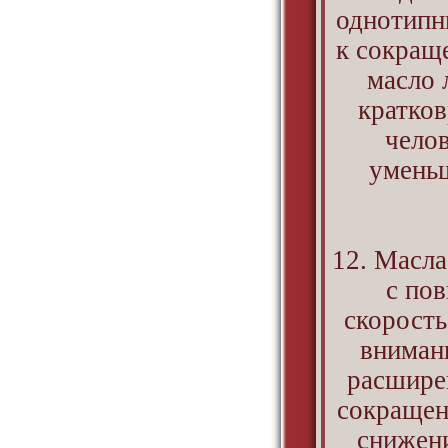
однотипн
к сокращ
масло 
кратков
челов
уменьш
12. Масл
с по
скорость
вниман
расширен
сокращен
снижени