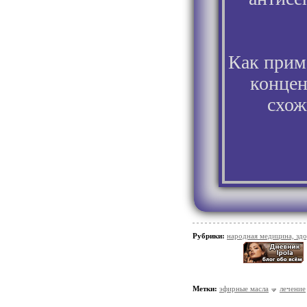
Как прим
концен
схож
Рубрики:
народная медицина, зд
Метки:
эфирные масла
лечение