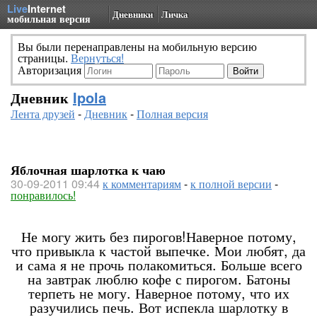
Live
Internet
Дневники
Личка
мобильная версия
Вы были перенаправлены на мобильную версию
страницы.
Вернуться!
Авторизация
Дневник
Ipola
Лента друзей
-
Дневник
-
Полная версия
Яблочная шарлотка к чаю
30-09-2011 09:44
к комментариям
-
к полной версии
-
понравилось!
Не могу жить без пирогов!Наверное потому,
что привыкла к частой выпечке. Мои любят, да
и сама я не прочь полакомиться. Больше всего
на завтрак люблю кофе с пирогом. Батоны
терпеть не могу. Наверное потому, что их
разучились печь. Вот испекла шарлотку в