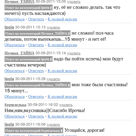
30-09-2011-15:05
удалить
Ночная_ТАЙНА
ну, её не сложно делать. так что
Ответ на комментарий Ipola
#
ничего) пусть наслаждаются)
Обратиться
-
Ответить
-
К полной версии
30-09-2011-15:13
удалить
Ipola
не сложно! пол-часа
Ответ на комментарий Ночная_ТАЙНА
#
делаешь, потом выпекаешь...15 минут - и нет её!
Обратиться
-
Ответить
-
К полной версии
30-09-2011-15:14
удалить
Ночная_ТАЙНА
надо бы пойти испечь) мои будут
Ответ на комментарий Ipola
#
счастливы вечером)
Обратиться
-
Ответить
-
К полной версии
30-09-2011-15:28
удалить
Ipola
мои тоже были счастливы!
Ответ на комментарий Ночная_ТАЙНА
#
15 минут...
Обратиться
-
Ответить
-
К полной версии
30-09-2011-16:02
удалить
борисюлька
Ням,ням,вкусняшка))Спасибо Ирочка!
Обратиться
-
Ответить
-
К полной версии
30-09-2011-16:06
удалить
Ipola
Угощайся, дорогая!
Ответ на комментарий борисюлька
#
Обратиться
-
Ответить
-
К полной версии