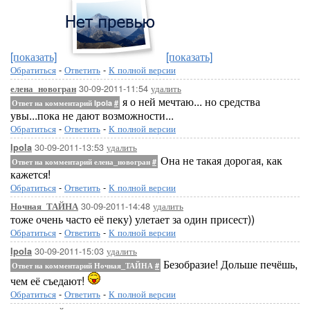
[показать]
[показать]
Обратиться
-
Ответить
-
К полной версии
30-09-2011-11:54
удалить
елена_новогран
я о ней мечтаю... но средства
Ответ на комментарий Ipola
#
увы...пока не дают возможности...
Обратиться
-
Ответить
-
К полной версии
30-09-2011-13:53
удалить
Ipola
Она не такая дорогая, как
Ответ на комментарий елена_новогран
#
кажется!
Обратиться
-
Ответить
-
К полной версии
30-09-2011-14:48
удалить
Ночная_ТАЙНА
тоже очень часто её пеку) улетает за один присест))
Обратиться
-
Ответить
-
К полной версии
30-09-2011-15:03
удалить
Ipola
Безобразие! Дольше печёшь,
Ответ на комментарий Ночная_ТАЙНА
#
чем её съедают!
Обратиться
-
Ответить
-
К полной версии