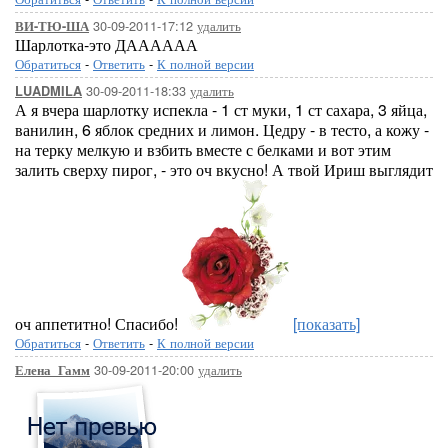
30-09-2011-17:12
удалить
ВИ-ТЮ-ША
Шарлотка-это ДАААААА
Обратиться
-
Ответить
-
К полной версии
30-09-2011-18:33
удалить
LUADMILA
А я вчера шарлотку испекла - 1 ст муки, 1 ст сахара, 3 яйца,
ванилин, 6 яблок средних и лимон. Цедру - в тесто, а кожу -
на терку мелкую и взбить вместе с белками и вот этим
залить сверху пирог, - это оч вкусно! А твой Ириш выглядит
оч аппетитно! Спасибо!
[показать]
Обратиться
-
Ответить
-
К полной версии
30-09-2011-20:00
удалить
Елена_Гамм