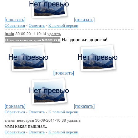
[показать]
[показать]
Обратиться
-
Ответить
-
К полной версии
30-09-2011-10:14
удалить
Ipola
На здоровье, дорогая!
Ответ на комментарий Natamiss
#
[показать]
[показать]
[показать]
Обратиться
-
Ответить
-
К полной версии
30-09-2011-10:38
удалить
елена_новогран
ммм какая пышная..
Обратиться
-
Ответить
-
К полной версии