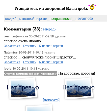
Угощайтесь на здоровье! Ваша ipola.
вверх^
к полной версии
понравилось!
в evernote
Комментарии (33):
вперёд»
30-09-2011-09:58
удалить
соня_лифинская
спасибо,очень люблю
Обратиться
-
Ответить
-
К полной версии
30-09-2011-10:12
удалить
Natamiss
спасибо ... сынуля тоже любит шарлотку...
Обратиться
-
Ответить
-
К полной версии
30-09-2011-10:13
удалить
Ipola
На здоровье, дорогая!
Ответ на комментарий соня_лифинская
#
[показать]