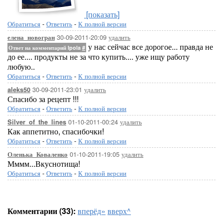
[показать]
Обратиться
-
Ответить
-
К полной версии
30-09-2011-20:09
удалить
елена_новогран
у нас сейчас все дорогое... правда не
Ответ на комментарий Ipola
#
до ее.... продукты не за что купить.... уже ищу работу
любую..
Обратиться
-
Ответить
-
К полной версии
30-09-2011-23:01
удалить
aleks50
Спасибо за рецепт !!!
Обратиться
-
Ответить
-
К полной версии
01-10-2011-00:24
удалить
Silver_of_the_lines
Как аппетитно, спасибочки!
Обратиться
-
Ответить
-
К полной версии
01-10-2011-19:05
удалить
Оленька_Коваленко
Мммм...Вкуснотища!
Обратиться
-
Ответить
-
К полной версии
Комментарии (33):
вперёд»
вверх^