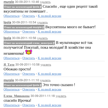
30-09-2011-10:46
удалить
murple
Спасибо , еще один рецепт такой
Ответ на комментарий Ipola
#
вкуснятины не помешает .
Обратиться
-
Ответить
-
К полной версии
30-09-2011-10:54
удалить
Ipola
Вкуснятины много не бывает!
Ответ на комментарий murple
#
Обратиться
-
Ответить
-
К полной версии
30-09-2011-10:56
удалить
Ipola
В мультиварке всё так
Ответ на комментарий елена_новогран
#
получается! Покупай, пока молодая! В хозяйстве она
незаменима!
Обратиться
-
Ответить
-
К полной версии
30-09-2011-10:58
удалить
Я_Тата
Обожаю просто!
Обратиться
-
Ответить
-
К полной версии
30-09-2011-11:10
удалить
murple
Это точно сказано !
Ответ на комментарий Ipola
#
Обратиться
-
Ответить
-
К полной версии
30-09-2011-11:18
удалить
Елена_Мишакова
спасибо Ирочка!
Обратиться
-
Ответить
-
К полной версии