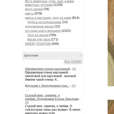
Фото животных, птиц, рыб, в мире
животных, истории
(1220)
фото людей
(78)
цветы
(579)
цветы и растения, уход за ними
(814)
Чудеса на подоконнике
(14)
чудотворные иконы
(12)
это надо знать женщине
(1522)
Уход за лицом
(700)
Маски для лица
(271)
ЮМОР, ПОЗИТИВ
(459)
Цитатник
-
Все (19088)
Оформляем плеер картинкой
-
(0)
Оформляем плеер картинкой -
линеечкой или картинкой - кнопкой.
Имеем такой плеер: К...
Друзьям с благодарностью...
-
(0)
...
Сыграй мне, скрипка, о
любви...Художница Елена Хмелева
-
(0)
Сыграй мне, скрипка, о любви, О
той,которая лишь раз бывает. В своих
аккордах нежно повт...