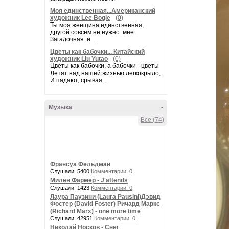
Моя единственная...Американский
художник Lee Bogle
-
(0)
Ты моя женщина единственная,
другой совсем не нужно мне.
Загадочная и ...
Цветы как бабочки... Китайский
художник Liu Yutao
-
(0)
Цветы как бабочки, а бабочки - цветы
Летят над нашей жизнью легкокрыло,
И падают, срывая...
Музыка
-
Все (74)
Франсуа Фельдман
Слушали: 5400
Комментарии: 0
Милен Фармер - J'attends
Слушали: 1423
Комментарии: 0
Лаура Паузини (Laura Pausini)Дэвид
Фостер (David Foster) Ричард Маркс
(Richard Marx) - one more time
Слушали: 42951
Комментарии: 0
Николай Носков - Снег