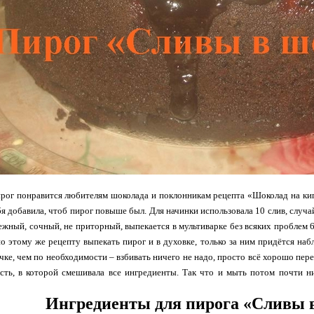
ог понравится любителям шоколада и поклонникам рецепта «Шоколад на кипят
бя добавила, чтоб пирог повыше был. Для начинки использовала 10 слив, случ
ежный, сочный, не приторный, выпекается в мультиварке без всяких проблем 6
о этому же рецепту выпекать пирог и в духовке, только за ним придётся наб
чке, чем по необходимости – взбивать ничего не надо, просто всё хорошо пер
ость, в которой смешивала все ингредиенты. Так что и мыть потом почти н
Ингредиенты для пирога «Сливы 