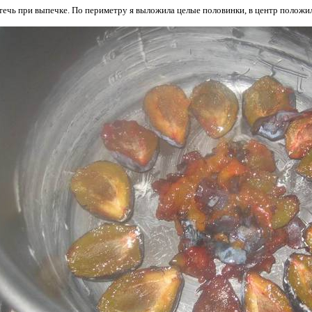
течь при выпечке. По периметру я выложила целые половинки, в центр положил