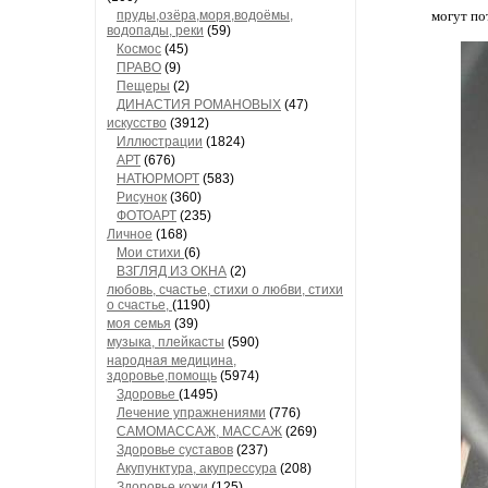
пруды,озёра,моря,водоёмы,
могут по
водопады, реки
(59)
Космос
(45)
ПРАВО
(9)
Пещеры
(2)
ДИНАСТИЯ РОМАНОВЫХ
(47)
искусство
(3912)
Иллюстрации
(1824)
АРТ
(676)
НАТЮРМОРТ
(583)
Рисунок
(360)
ФОТОАРТ
(235)
Личное
(168)
Мои стихи
(6)
ВЗГЛЯД ИЗ ОКНА
(2)
любовь, счастье, стихи о любви, стихи
о счастье,
(1190)
моя семья
(39)
музыка, плейкасты
(590)
народная медицина,
здоровье,помощь
(5974)
Здоровье
(1495)
Лечение упражнениями
(776)
САМОМАССАЖ, МАССАЖ
(269)
Здоровье суставов
(237)
Акупунктура, акупрессура
(208)
Здоровье кожи
(125)