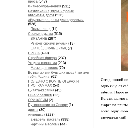
проза
(547)
Фитнес-упражнения
(531)
Развлечения, игры, игровые
автоматы, досуг
(526)
«Вкусные рецепты для здоровья»
(526)
Польза ягод
(11)
Своими руками
(515)
ВЯЗАНИЕ
(297)
Ремонт своими руками
(13)
ШИТЬЁ, школа шитья,
(7)
ПРОЗА
(499)
Стройная фигура
(237)
Уход за волосами
(213)
Маски для волос
(70)
Во имя жизни будущих людей, во имя
тебя, Родина!
(61)
Сегодняшний пир
ПОЛЕЗНО О КОМПЬЮТЕРАХ И
ПРОГРАММАХ
(54)
одно яйцо от се
Цитата-картина
(45)
забыли. Пирог н
О наболевшем
(23)
Кстати, можно п
ОРИФЛЕЙМ
(2)
скорее по привы
Путешествие по Северу
(1)
диеты
(30)
всего одну ёмк
живопись
(8228)
замечательный!
акварель, пастель
(998)
картины маслом
(144)