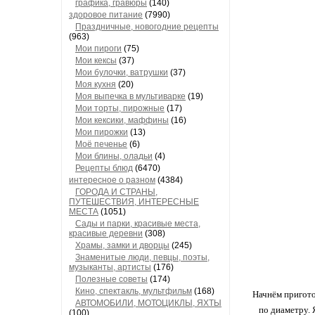
графика, гравюры
(140)
здоровое питание
(7990)
Праздничные, новогодние рецепты
(963)
Мои пироги
(75)
Мои кексы
(37)
Мои булочки, ватрушки
(37)
Моя кухня
(20)
Моя выпечка в мультиварке
(19)
Мои торты, пирожные
(17)
Мои кексики, маффины
(16)
Мои пирожки
(13)
Моё печенье
(6)
Мои блины, оладьи
(4)
Рецепты блюд
(6470)
интересное о разном
(4384)
ГОРОДА И СТРАНЫ,
ПУТЕШЕСТВИЯ, ИНТЕРЕСНЫЕ
МЕСТА
(1051)
Сады и парки, красивые места,
красивые деревни
(308)
Храмы, замки и дворцы
(245)
Знаменитые люди, певцы, поэты,
музыканты, артисты
(176)
Полезные советы
(174)
Кино, спектакль, мультфильм
(168)
Начнём пригото
АВТОМОБИЛИ, МОТОЦИКЛЫ, ЯХТЫ
по диаметру. 
(100)