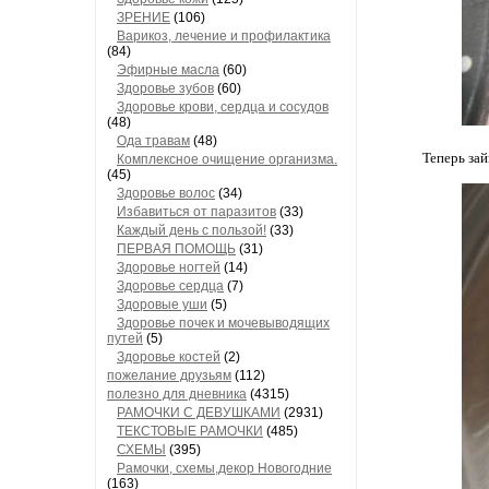
ЗРЕНИЕ
(106)
Варикоз, лечение и профилактика
(84)
Эфирные масла
(60)
Здоровье зубов
(60)
Здоровье крови, сердца и сосудов
(48)
Ода травам
(48)
Теперь зай
Комплексное очищение организма.
(45)
Здоровье волос
(34)
Избавиться от паразитов
(33)
Каждый день с пользой!
(33)
ПЕРВАЯ ПОМОЩЬ
(31)
Здоровье ногтей
(14)
Здоровье сердца
(7)
Здоровые уши
(5)
Здоровье почек и мочевыводящих
путей
(5)
Здоровье костей
(2)
пожелание друзьям
(112)
полезно для дневника
(4315)
РАМОЧКИ С ДЕВУШКАМИ
(2931)
ТЕКСТОВЫЕ РАМОЧКИ
(485)
СХЕМЫ
(395)
Рамочки, схемы,декор Новогодние
(163)