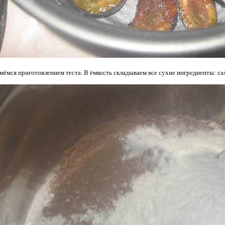
мёмся приготовлением теста. В ёмкость складываем все сухие ингредиенты: саха