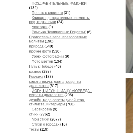
ПОЗДРАВИТЕЛЬНЫЕ РАМОЧКИ
(134)
Просто о сложном
(31)
Клипарт, декоративные элементы
png, картиночки
(24)
Аватарки
(9)
Рамочка "Кулинарные Рецепты"
(6)
Православие,вера, православные
молитвы
(190)
природа
(540)
прочее фото
(530)
Уроки фотографии
(9)
Фото цветов
(134)
Путь к Победе
(46)
разное
(288)
Реклама
(183)
советы врача, диеты, рецепты
долголетия
(817)
ЙОГА, ЦИГУН, ШИАЦУ, АЮРВЕДА -
секреты долголетия
(296)
дизайн, мода,советы дизайнера,
стилиста, интерьеры
(708)
Сервировка
(9)
стихи
(7762)
Мои стихи
(2077)
Стихи о городах
(16)
тесты
(119)