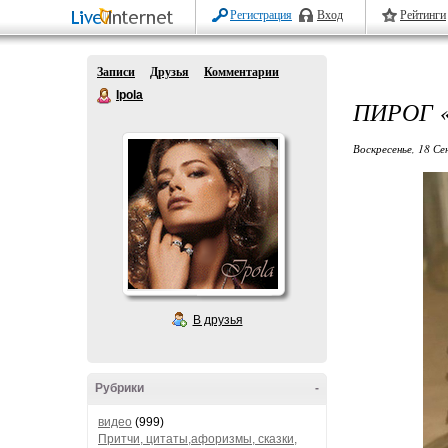
Регистрация
Вход
Рейтинги
Записи
Друзья
Комментарии
Ipola
ПИРОГ 
Воскресенье, 18 Се
В друзья
Рубрики
-
видео
(999)
Притчи, цитаты,афоризмы, сказки,