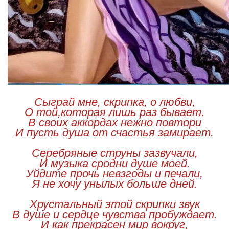
Сыграй мне, скрипка, о любви,
О той,которая лишь раз бывает.
В своих аккордах нежно повтори
И пусть душа от счастья замирает.
Серебряные струны зазвучали,
И музыка сродни душе моей.
Уйдите прочь невзгоды и печали,
Я не хочу унылых больше дней.
Хрустальный этой скрипки звук
В душе и сердце чувства пробуждает.
И как прекрасен мир вокруг,