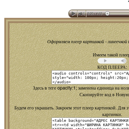
Оформляем плеер картинкой - линеечкой и
Имеем такой плее
КОД ПЛЕЕРА:
Здесь в теге opacity:1; заменена единица на но
Скопируйте код в Новую
Будем его украшать. Закроем этот плеер картинкой. Для э
картинки.