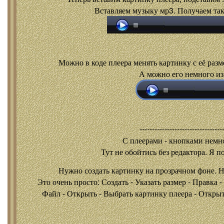
Вставляем музыку мр3. Получаем так
Можно в коде плеера менять картинку с её разм
А можно его немного из
---------------------------------
С плеерами - кнопками
немно
Тут не обойтись без редактора. Я п
Нужно создать картинку на прозрачном фоне. 
Это очень просто: Создать - Указать размер - Правка 
Файл - Открыть - Выбрать картинку плеера - Открыть