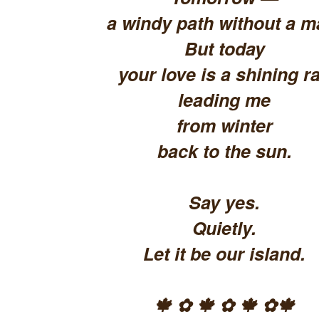
a windy path without a m
But today
your love is a shining ra
leading me
from winter
back to the sun.
Say yes.
Quietly.
Let it be our island.
🍁 ✿ 🍁 ✿ 🍁 ✿🍁