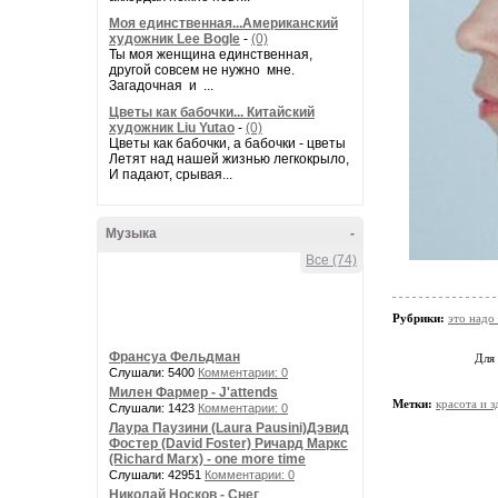
Моя единственная...Американский
художник Lee Bogle
-
(0)
Ты моя женщина единственная,
другой совсем не нужно мне.
Загадочная и ...
Цветы как бабочки... Китайский
художник Liu Yutao
-
(0)
Цветы как бабочки, а бабочки - цветы
Летят над нашей жизнью легкокрыло,
И падают, срывая...
Музыка
-
Все (74)
Рубрики:
это надо
Франсуа Фельдман
Для
Слушали: 5400
Комментарии: 0
Милен Фармер - J'attends
Метки:
красота и 
Слушали: 1423
Комментарии: 0
Лаура Паузини (Laura Pausini)Дэвид
Фостер (David Foster) Ричард Маркс
(Richard Marx) - one more time
Слушали: 42951
Комментарии: 0
Николай Носков - Снег