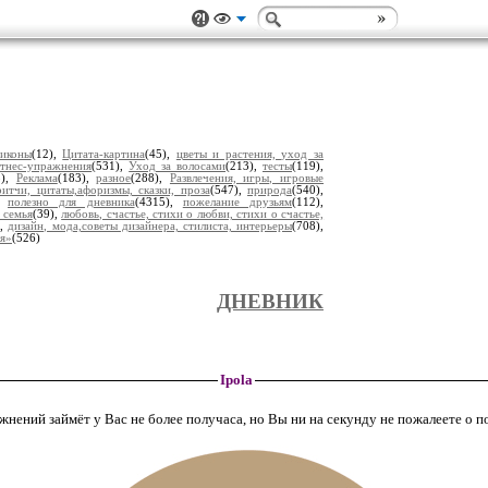
 иконы
(12),
Цитата-картина
(45),
цветы и растения, уход за
тнес-упражнения
(531),
Уход за волосами
(213),
тесты
(119),
5),
Реклама
(183),
разное
(288),
Развлечения, игры, игровые
итчи, цитаты,афоризмы, сказки, проза
(547),
природа
(540),
),
полезно для дневника
(4315),
пожелание друзьям
(112),
 семья
(39),
любовь, счастье, стихи о любви, стихи о счастье,
),
дизайн, мода,советы дизайнера, стилиста, интерьеры
(708),
ья»
(526)
ДНЕВНИК
Ipola
нений займёт у Вас не более получаса, но Вы ни на секунду не пожалеете о 