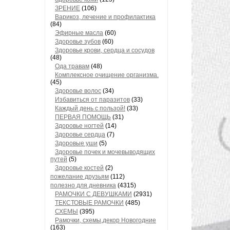
ЗРЕНИЕ
(106)
Варикоз, лечение и профилактика
(84)
Эфирные масла
(60)
Здоровье зубов
(60)
Здоровье крови, сердца и сосудов
(48)
Ода травам
(48)
Комплексное очищение организма.
(45)
Здоровье волос
(34)
Избавиться от паразитов
(33)
Каждый день с пользой!
(33)
ПЕРВАЯ ПОМОЩЬ
(31)
Здоровье ногтей
(14)
Здоровье сердца
(7)
Здоровые уши
(5)
Здоровье почек и мочевыводящих
путей
(5)
Здоровье костей
(2)
пожелание друзьям
(112)
полезно для дневника
(4315)
РАМОЧКИ С ДЕВУШКАМИ
(2931)
ТЕКСТОВЫЕ РАМОЧКИ
(485)
СХЕМЫ
(395)
Рамочки, схемы,декор Новогодние
(163)