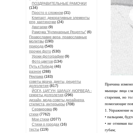
ПОЗДРАВИТЕЛЬНЫЕ РАМОЧКИ
(134)
Просто о сложном
(31)
Клипарт, декоративные элементы
png, картиночки
(24)
Аватарки
(9)
Рамочка "Кулинарные Рецепты"
(6)
Православие,вера, православные
молитвы
(190)
природа
(540)
прочее фото
(530)
Уроки фотографии
(9)
Фото цветов
(134)
Путь к Победе
(46)
разное
(288)
Реклама
(183)
советы врача, диеты, рецепты
Причина изменен
долголетия
(817)
мышцы лица сла
ЙОГА, ЦИГУН, ШИАЦУ, АЮРВЕДА -
секреты долголетия
(296)
старения, но то
дизайн, мода,советы дизайнера,
помогающие пов
стилиста, интерьеры
(708)
Сервировка
(9)
1.
Упражнение н
стихи
(7762)
•
пальцами, будт
Мои стихи
(2077)
•
не отнимая па
Стихи о городах
(16)
тесты
(119)
губам;