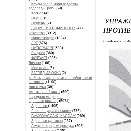
пруды,озёра,моря,водоёмы,
водопады, реки
(59)
Космос
(45)
УПРАЖ
ПРАВО
(9)
Пещеры
(2)
ПРОТИВ
ДИНАСТИЯ РОМАНОВЫХ
(47)
искусство
(3912)
Иллюстрации
(1824)
Понедельник, 27 Ав
АРТ
(676)
НАТЮРМОРТ
(583)
Рисунок
(360)
ФОТОАРТ
(235)
Личное
(168)
Мои стихи
(6)
ВЗГЛЯД ИЗ ОКНА
(2)
любовь, счастье, стихи о любви, стихи
о счастье,
(1190)
моя семья
(39)
музыка, плейкасты
(590)
народная медицина,
здоровье,помощь
(5974)
Здоровье
(1495)
Лечение упражнениями
(776)
САМОМАССАЖ, МАССАЖ
(269)
Здоровье суставов
(237)
Акупунктура, акупрессура
(208)
Здоровье кожи
(125)