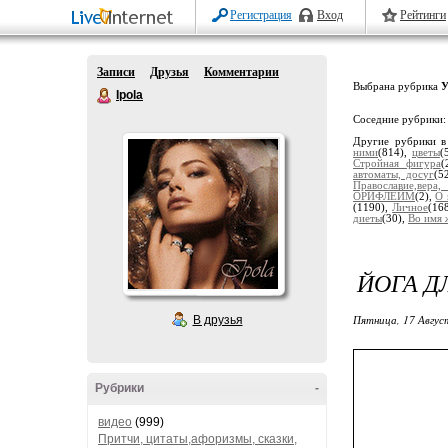
Регистрация
Вход
Рейтинги
Записи
Друзья
Комментарии
Выбрана рубрика
У
Ipola
Соседние рубрики
Другие рубрики в
ними
(814),
цветы
(
Стройная фигура
(
автоматы, досуг
(5
Православие,вера
ОРИФЛЕЙМ
(2),
О 
(1190),
Личное
(16
диеты
(30),
Во имя 
ЙОГА Д
Пятница, 17 Авгус
В друзья
Рубрики
-
видео
(999)
Притчи, цитаты,афоризмы, сказки,