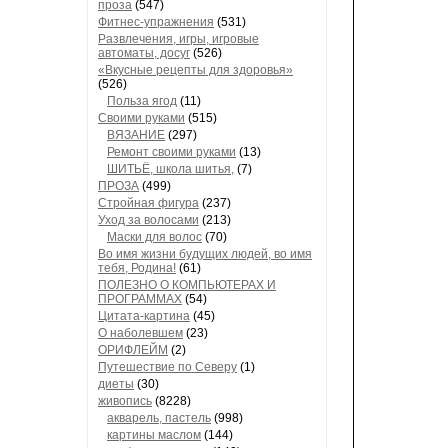
проза
(547)
Фитнес-упражнения
(531)
Развлечения, игры, игровые
автоматы, досуг
(526)
«Вкусные рецепты для здоровья»
(526)
Польза ягод
(11)
Своими руками
(515)
ВЯЗАНИЕ
(297)
Ремонт своими руками
(13)
ШИТЬЁ, школа шитья,
(7)
ПРОЗА
(499)
Стройная фигура
(237)
Уход за волосами
(213)
Маски для волос
(70)
Во имя жизни будущих людей, во имя
тебя, Родина!
(61)
ПОЛЕЗНО О КОМПЬЮТЕРАХ И
ПРОГРАММАХ
(54)
Цитата-картина
(45)
О наболевшем
(23)
ОРИФЛЕЙМ
(2)
Путешествие по Северу
(1)
диеты
(30)
живопись
(8228)
акварель, пастель
(998)
картины маслом
(144)