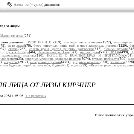
Авось
из (+ сутки) дневников
ход за лицом
.
:
Маски для лица
(271)
 этом дневнике:
ЮМОР, ПОЗИТИВ
(459),
это надо знать женщине
(1522),
чудотворные
579),
фото людей
(78),
Фото животных, птиц, рыб, в мире животных, истории
(1220),
Фи
237),
стихи
(7762),
советы врача, диеты, рецепты долголетия
(817),
Своими руками
(51
26),
Путь к Победе
(46),
Путешествие по Северу
(1),
прочее фото
(530),
ПРОЗА
(499),
Пр
, православные молитвы
(190),
ПОЛЕЗНО О КОМПЬЮТЕРАХ И ПРОГРАММАХ
(54
наболевшем
(23),
народная медицина, здоровье,помощь
(5974),
музыка, плейкасты
(590),
моя
8),
искусство
(3912),
интересное о разном
(4384),
здоровое питание
(7990),
живопись
(8228
жизни будущих людей, во имя тебя, Родина!
(61),
видео
(999),
«Вкусные рецепты для здоров
ЛЯ ЛИЦА ОТ ЛИЗЫ КИРЧНЕР
та 2018 г. 08:08
+ в цитатник
Выполнение этих упраж