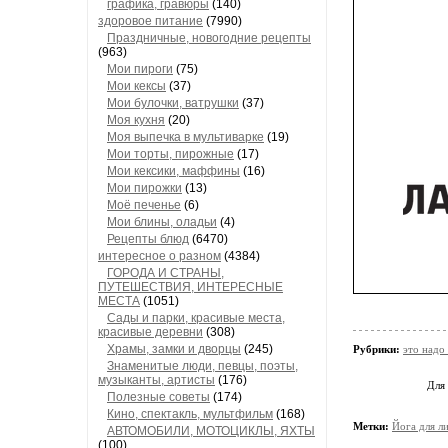
графика, гравюры
(140)
здоровое питание
(7990)
Праздничные, новогодние рецепты
(963)
Мои пироги
(75)
Мои кексы
(37)
Мои булочки, ватрушки
(37)
Моя кухня
(20)
Моя выпечка в мультиварке
(19)
Мои торты, пирожные
(17)
Мои кексики, маффины
(16)
Мои пирожки
(13)
Моё печенье
(6)
Мои блины, оладьи
(4)
Рецепты блюд
(6470)
интересное о разном
(4384)
ГОРОДА И СТРАНЫ,
ПУТЕШЕСТВИЯ, ИНТЕРЕСНЫЕ
МЕСТА
(1051)
Сады и парки, красивые места,
красивые деревни
(308)
Храмы, замки и дворцы
(245)
Рубрики:
это надо
Знаменитые люди, певцы, поэты,
музыканты, артисты
(176)
Для
Полезные советы
(174)
Кино, спектакль, мультфильм
(168)
Метки:
Йога для л
АВТОМОБИЛИ, МОТОЦИКЛЫ, ЯХТЫ
(100)