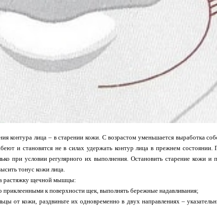
ия контура лица – в старении кожи. С возрастом уменьшается выработка собст
беют и становятся не в силах удержать контур лица в прежнем состоянии. 
лько при условии регулярного их выполнения. Остановить старение кожи и
ысить тонус кожи лица.
а растяжку щечной мышцы:
о приклеенными к поверхности щек, выполнять бережные надавливания;
льцы от кожи, раздвиньте их одновременно в двух направлениях – указатель