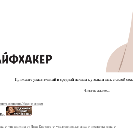
Прижмите указательный и средний пальцы к уголкам глаз, с силой сожм
Читать далее...
 знать женщине/Уход за лицом
 Вас
ица
упражнения от Лизы Кирчнер
упражнения для лица
подтяжка лица