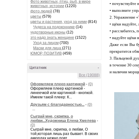
Фото животных, птиц, рыб, в мире
•
почувствуйте 
животных, истории
(1220)
•
выполните упра
фото людей
(78)
цветы
(579)
2.
Упражнение «
цветы и растения, уход за ними
(814)
•
щёки надуйте, 
Чудеса на подоконнике
(14)
•
расслабьтесь, 
чудотворные иконы
(12)
это надо знать женщине
(1522)
•
надуйте щёки в
Уход за лицом
(700)
Даже если Вы бу
Маски для лица
(271)
прекратится обв
ЮМОР, ПОЗИТИВ
(459)
3. Пальцевой ду
в течение 30 се
Цитатник
-
и наличии морщи
Все (19088)
Оформляем плеер картинкой
-
(0)
Оформляем плеер картинкой -
линеечкой или картинкой - кнопкой.
Имеем такой плеер: К...
Друзьям с благодарностью...
-
(0)
...
Сыграй мне, скрипка, о
любви...Художница Елена Хмелева
-
(0)
Сыграй мне, скрипка, о любви, О
той,которая лишь раз бывает. В своих
аккордах нежно повт...