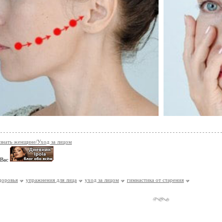
 знать женщине/Уход за лицом
 Вас
здоровья
упражнения для лица
уход за лицом
гимнастика от старения