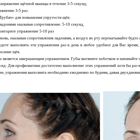
напряжение щёчной мышцы в течение 3-5 секунд;
жнение 3-5 раз.
Трубач» для повышения упругости щёк:
ладонями оказывая сопротивление. 5-10 секунд,
повторите упражнение 5-10 раз
новь, оказывая сопротивления ладонями, а воздух во рту перекатывайте будто 
дете выполнять эти упражнения раз в день в любое удобное для Вас время, 
исание щёк.
ш является завершающим упражнением. Губы вытяните хоботком и начинайте п
кунд. Для профилактики достаточно выполнение этих упражнений хотя бы раз
н, упражнения выполнять необходимо ежедневно по будням, давая двухдневн