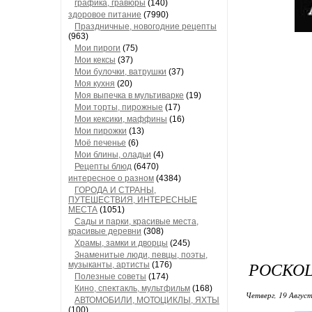
графика, гравюры
(140)
здоровое питание
(7990)
Праздничные, новогодние рецепты
(963)
Мои пироги
(75)
Мои кексы
(37)
Мои булочки, ватрушки
(37)
Моя кухня
(20)
Моя выпечка в мультиварке
(19)
Мои торты, пирожные
(17)
Мои кексики, маффины
(16)
Мои пирожки
(13)
Моё печенье
(6)
Мои блины, оладьи
(4)
Рецепты блюд
(6470)
интересное о разном
(4384)
ГОРОДА И СТРАНЫ,
ПУТЕШЕСТВИЯ, ИНТЕРЕСНЫЕ
МЕСТА
(1051)
Сады и парки, красивые места,
красивые деревни
(308)
Храмы, замки и дворцы
(245)
Знаменитые люди, певцы, поэты,
РОСКО
музыканты, артисты
(176)
Полезные советы
(174)
Кино, спектакль, мультфильм
(168)
Четверг, 19 Август
АВТОМОБИЛИ, МОТОЦИКЛЫ, ЯХТЫ
(100)