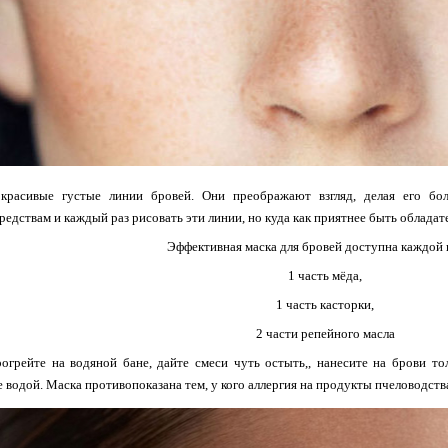
расивые густые линии бровей. Они преображают взгляд, делая его бол
редствам и каждый раз рисовать эти линии, но куда как приятнее быть обладат
Эффективная маска для бровей доступна каждой и
1 часть мёда,
1 часть касторки,
2 части репейного масла
огрейте на водяной бане, дайте смеси чуть остыть,, нанесите на брови т
е водой. Маска противопоказана тем, у кого аллергия на продукты пчеловодств