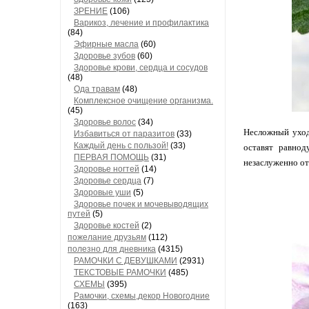
ЗРЕНИЕ
(106)
Варикоз, лечение и профилактика
(84)
Эфирные масла
(60)
Здоровье зубов
(60)
Здоровье крови, сердца и сосудов
(48)
Ода травам
(48)
Комплексное очищение организма.
(45)
Здоровье волос
(34)
Несложный уход
Избавиться от паразитов
(33)
Каждый день с пользой!
(33)
оставят равнод
ПЕРВАЯ ПОМОЩЬ
(31)
незаслуженно отх
Здоровье ногтей
(14)
Здоровье сердца
(7)
Здоровые уши
(5)
Здоровье почек и мочевыводящих
путей
(5)
Здоровье костей
(2)
пожелание друзьям
(112)
полезно для дневника
(4315)
РАМОЧКИ С ДЕВУШКАМИ
(2931)
ТЕКСТОВЫЕ РАМОЧКИ
(485)
СХЕМЫ
(395)
Рамочки, схемы,декор Новогодние
(163)