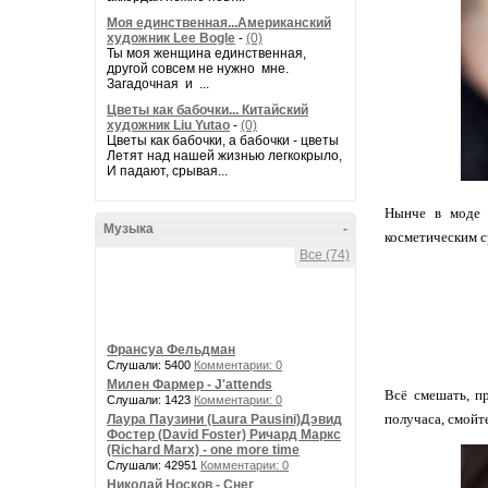
Моя единственная...Американский
художник Lee Bogle
-
(0)
Ты моя женщина единственная,
другой совсем не нужно мне.
Загадочная и ...
Цветы как бабочки... Китайский
художник Liu Yutao
-
(0)
Цветы как бабочки, а бабочки - цветы
Летят над нашей жизнью легкокрыло,
И падают, срывая...
Нынче в моде к
Музыка
-
косметическим с
Все (74)
Франсуа Фельдман
Слушали: 5400
Комментарии: 0
Милен Фармер - J'attends
Всё смешать, пр
Слушали: 1423
Комментарии: 0
получаса, смойт
Лаура Паузини (Laura Pausini)Дэвид
Фостер (David Foster) Ричард Маркс
(Richard Marx) - one more time
Слушали: 42951
Комментарии: 0
Николай Носков - Снег