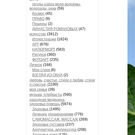
пруды,озёра,моря,водоёмы,
водопады, реки
(59)
Космос
(45)
ПРАВО
(9)
Пещеры
(2)
ДИНАСТИЯ РОМАНОВЫХ
(47)
искусство
(3912)
Иллюстрации
(1824)
АРТ
(676)
НАТЮРМОРТ
(583)
Рисунок
(360)
ФОТОАРТ
(235)
Личное
(168)
Мои стихи
(6)
ВЗГЛЯД ИЗ ОКНА
(2)
любовь, счастье, стихи о любви, стихи
о счастье,
(1190)
моя семья
(39)
музыка, плейкасты
(590)
народная медицина,
здоровье,помощь
(5974)
Здоровье
(1495)
Лечение упражнениями
(776)
САМОМАССАЖ, МАССАЖ
(269)
Здоровье суставов
(237)
Акупунктура, акупрессура
(208)
Здоровье кожи
(125)