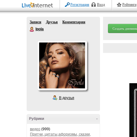
Регистрация
Вход
Рейтинги
Записи
Друзья
Комментарии
Создать дневник
Ipola
В друзья
Рубрики
-
видео
(999)
Притчи, цитаты,афоризмы, сказки,