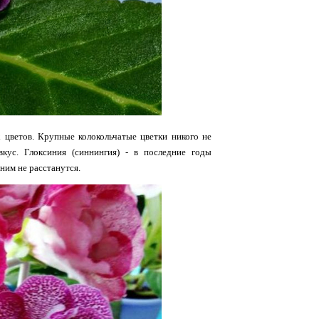
цветов. Крупные колокольчатые цветки никого не
кус. Глоксиния (синнингия) - в последние годы
 ним не расстанутся.