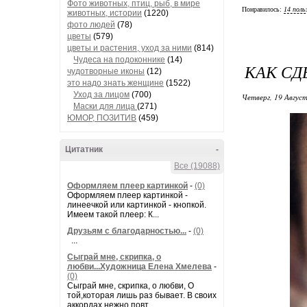
Фото животных, птиц, рыб, в мире
Понравилось:
14 поль
животных, истории
(1220)
фото людей
(78)
цветы
(579)
цветы и растения, уход за ними
(814)
Чудеса на подоконнике
(14)
КАК СД
чудотворные иконы
(12)
это надо знать женщине
(1522)
Уход за лицом
(700)
Четверг, 19 Август
Маски для лица
(271)
ЮМОР, ПОЗИТИВ
(459)
Цитатник
-
Все (19088)
Оформляем плеер картинкой
-
(0)
Оформляем плеер картинкой -
линеечкой или картинкой - кнопкой.
Имеем такой плеер: К...
Друзьям с благодарностью...
-
(0)
...
Сыграй мне, скрипка, о
любви...Художница Елена Хмелева
-
(0)
Сыграй мне, скрипка, о любви, О
той,которая лишь раз бывает. В своих
аккордах нежно повт...