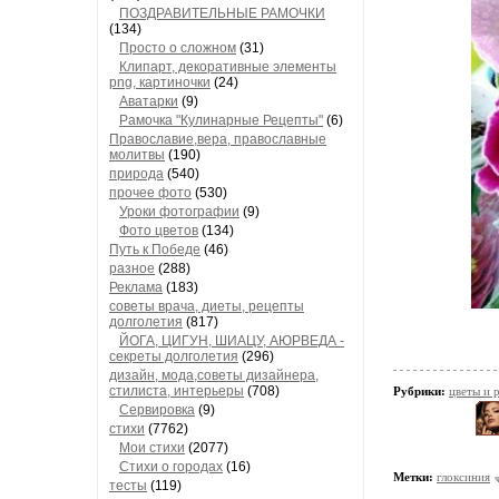
ПОЗДРАВИТЕЛЬНЫЕ РАМОЧКИ
(134)
Просто о сложном
(31)
Клипарт, декоративные элементы
png, картиночки
(24)
Аватарки
(9)
Рамочка "Кулинарные Рецепты"
(6)
Православие,вера, православные
молитвы
(190)
природа
(540)
прочее фото
(530)
Уроки фотографии
(9)
Фото цветов
(134)
Путь к Победе
(46)
разное
(288)
Реклама
(183)
советы врача, диеты, рецепты
долголетия
(817)
ЙОГА, ЦИГУН, ШИАЦУ, АЮРВЕДА -
секреты долголетия
(296)
дизайн, мода,советы дизайнера,
стилиста, интерьеры
(708)
Рубрики:
цветы и 
Сервировка
(9)
стихи
(7762)
Мои стихи
(2077)
Стихи о городах
(16)
Метки:
глоксиния
тесты
(119)