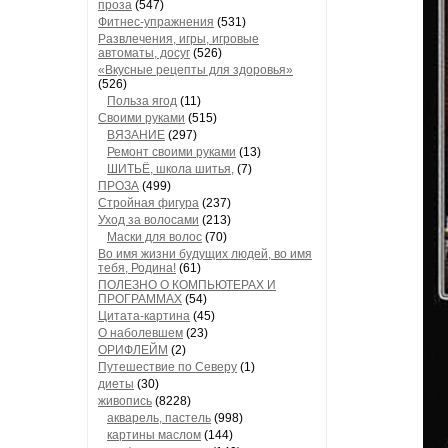
проза
(547)
Фитнес-упражнения
(531)
Развлечения, игры, игровые
автоматы, досуг
(526)
«Вкусные рецепты для здоровья»
(526)
Польза ягод
(11)
Своими руками
(515)
ВЯЗАНИЕ
(297)
Ремонт своими руками
(13)
ШИТЬЁ, школа шитья,
(7)
ПРОЗА
(499)
Стройная фигура
(237)
Уход за волосами
(213)
Маски для волос
(70)
Во имя жизни будущих людей, во имя
тебя, Родина!
(61)
ПОЛЕЗНО О КОМПЬЮТЕРАХ И
ПРОГРАММАХ
(54)
Цитата-картина
(45)
О наболевшем
(23)
ОРИФЛЕЙМ
(2)
Путешествие по Северу
(1)
диеты
(30)
живопись
(8228)
акварель, пастель
(998)
картины маслом
(144)