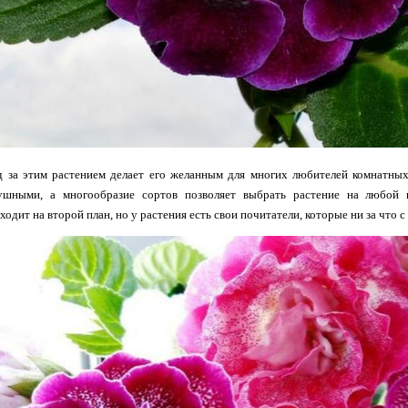
 за этим растением делает его желанным для многих любителей комнатных 
ушными, а многообразие сортов позволяет выбрать растение на любой в
одит на второй план, но у растения есть свои почитатели, которые ни за что с