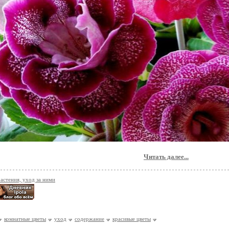
Читать далее...
растения, уход за ними
комнатные цветы
уход
содержание
красивые цветы