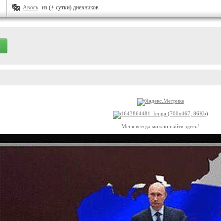
Авось
из (+ сутки) дневников
Меня всегда можно найти здесь!