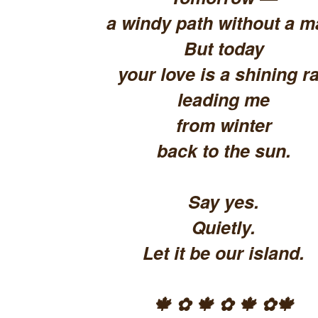
a windy path without a m
But today
your love is a shining ra
leading me
from winter
back to the sun.
Say yes.
Quietly.
Let it be our island.
🍁 ✿ 🍁 ✿ 🍁 ✿🍁