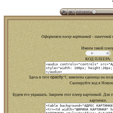
Оформляем плеер картинкой - линеечкой и
Имеем такой плее
КОД ПЛЕЕРА:
Здесь в теге opacity:1; заменена единица на но
Скопируйте код в Новую
Будем его украшать. Закроем этот плеер картинкой. Для э
картинки.