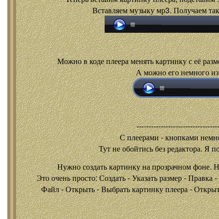
Вставляем музыку мр3. Получаем так
Можно в коде плеера менять картинку с её разм
А можно его немного из
---------------------------------
С плеерами - кнопками
немно
Тут не обойтись без редактора. Я п
Нужно создать картинку на прозрачном фоне. 
Это очень просто: Создать - Указать размер - Правка 
Файл - Открыть - Выбрать картинку плеера - Открыть