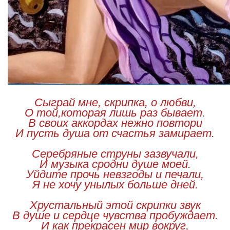
Сыграй мне, скрипка, о любви,
О той,которая лишь раз бывает.
В своих аккордах нежно повтори
И пусть душа от счастья замирает.
Серебряные струны зазвучали,
И музыка сродни душе моей.
Уйдите прочь невзгоды и печали,
Я не хочу унылых больше дней.
Хрустальный этой скрипки звук
В душе и сердце чувства пробуждает.
И как прекрасен мир вокруг,