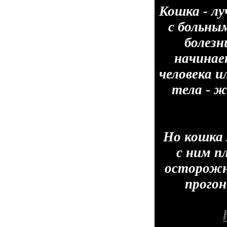
Кошка - л
с больны
болезн
начинае
человека и
тела - жи
Но кошка 
с ним п
осторожн
прогон