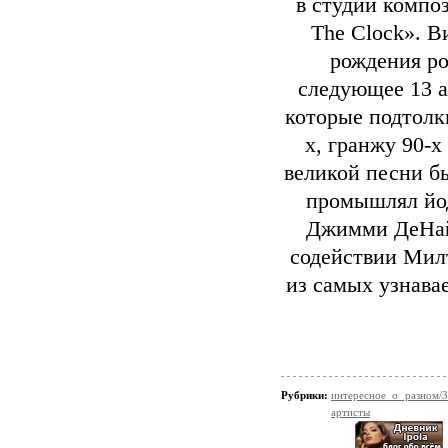
в студии компо
The Clock». В
рождения ро
следующее 13 а
которые подтолкн
х, гранжу 90-х
великой песни б
промышлял йод
Джимми ДеНай
содействии Милт
из самых узнава
Рубрики:
интересное о разном/
артисты