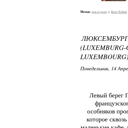
Метки:
рок-н-ролл
Билл Хейли
ЛЮКСЕМБУ
(LUXEMBU
LUXEMBOURG
Понедельник, 14 Апре
Левый берег 
французског
особняков про
которое сквоз
маленькие кафе,