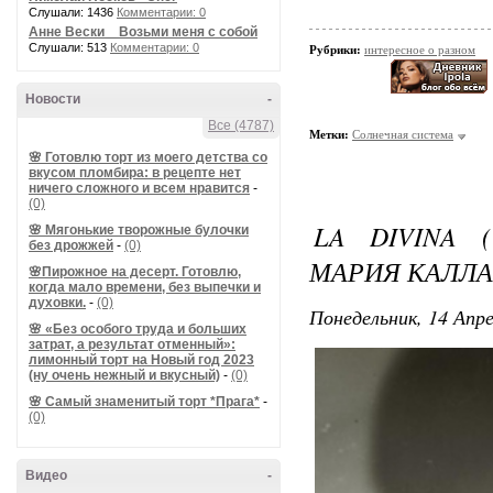
Слушали: 1436
Комментарии: 0
Анне Вески _ Возьми меня с собой
Слушали: 513
Комментарии: 0
Рубрики:
интересное о разном
Новости
-
Все (4787)
Метки:
Солнечная система
🌸 Готовлю торт из моего детства со
вкусом пломбира: в рецепте нет
ничего сложного и всем нравится
-
(0)
LA DIVINA 
🌸 Мягонькие творожные булочки
без дрожжей
-
(0)
МАРИЯ КАЛЛА
🌸Пирожное на десерт. Готовлю,
когда мало времени, без выпечки и
духовки.
-
(0)
Понедельник, 14 Апре
🌸 «Без особого труда и больших
затрат, а результат отменный»:
лимонный торт на Новый год 2023
(ну очень нежный и вкусный)
-
(0)
🌸 Самый знаменитый торт *Прага*
-
(0)
Видео
-