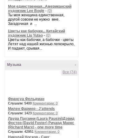
Моя единственная...Американский
художник Lee Bogle
-
(0)
Ты моя женщина единственная,
другой совсем не нужно мне.
Загадочная и ...
Цветы как бабочки... Китайский
художник Liu Yutao
-
(0)
Цветы как бабочки, а бабочки - цветы
Летят над нашей жизнью легкокрыло,
И падают, срывая...
Музыка
-
Все (74)
Франсуа Фельдман
Слушали: 5400
Комментарии: 0
Милен Фармер - J'attends
Слушали: 1423
Комментарии: 0
Лаура Паузини (Laura Pausini)Дэвид
Фостер (David Foster) Ричард Маркс
(Richard Marx) - one more time
Слушали: 42951
Комментарии: 0
Николай Носков - Снег