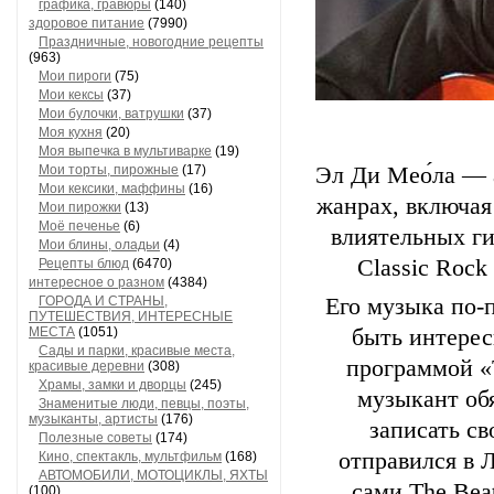
графика, гравюры
(140)
здоровое питание
(7990)
Праздничные, новогодние рецепты
(963)
Мои пироги
(75)
Мои кексы
(37)
Мои булочки, ватрушки
(37)
Моя кухня
(20)
Моя выпечка в мультиварке
(19)
Мои торты, пирожные
(17)
Эл Ди Мео́ла — 
Мои кексики, маффины
(16)
жанрах, включая
Мои пирожки
(13)
Моё печенье
(6)
влиятельных ги
Мои блины, оладьи
(4)
Classic Rock
Рецепты блюд
(6470)
интересное о разном
(4384)
ГОРОДА И СТРАНЫ,
Его музыка по-
ПУТЕШЕСТВИЯ, ИНТЕРЕСНЫЕ
МЕСТА
(1051)
быть интерес
Сады и парки, красивые места,
программой «T
красивые деревни
(308)
Храмы, замки и дворцы
(245)
музыкант обя
Знаменитые люди, певцы, поэты,
музыканты, артисты
(176)
записать св
Полезные советы
(174)
отправился в 
Кино, спектакль, мультфильм
(168)
АВТОМОБИЛИ, МОТОЦИКЛЫ, ЯХТЫ
сами The Bea
(100)