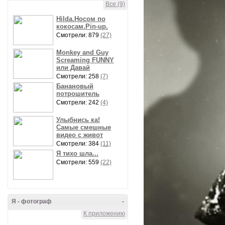
Все (9)
Hilda.Носом по
кокосам.Pin-up.
Смотрели: 879
(27)
Monkey and Guy
Screaming FUNNY
или Давай
Смотрели: 258
(7)
Банановый
потрошитель
Смотрели: 242
(4)
Улыбнись ка!
Самые смешные
видео с живот
Смотрели: 384
(11)
Я тихо шла...
Смотрели: 559
(22)
Я - фотограф
-
К приложению