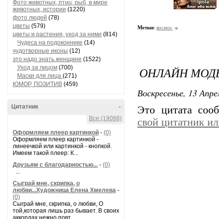
Фото животных, птиц, рыб, в мире
животных, истории
(1220)
фото людей
(78)
цветы
(579)
Метки:
космос
цветы и растения, уход за ними
(814)
Чудеса на подоконнике
(14)
чудотворные иконы
(12)
это надо знать женщине
(1522)
Уход за лицом
(700)
ОНЛАЙН МОД
Маски для лица
(271)
ЮМОР, ПОЗИТИВ
(459)
Воскресенье, 13 Апре
Цитатник
-
Это цитата со
Все (19088)
свой цитатник и
Оформляем плеер картинкой
-
(0)
Оформляем плеер картинкой -
линеечкой или картинкой - кнопкой.
Имеем такой плеер: К...
Друзьям с благодарностью...
-
(0)
...
Сыграй мне, скрипка, о
любви...Художница Елена Хмелева
-
(0)
Сыграй мне, скрипка, о любви, О
той,которая лишь раз бывает. В своих
аккордах нежно повт...