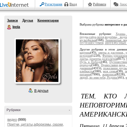
Регистрация
Вход
Рейтинги
Авос
Записи
Друзья
Комментарии
Выбрана рубрика
интересное о р
Ipola
Вложенные рубрики:
Храмы
пруды,озёра,моря,водоёмы, водо
мультфильм
(168),
Знаменитые люд
ПУТЕШЕСТВИЯ, ИНТЕРЕСНЫЕ
Другие рубрики в этом дневни
картина
(45),
цветы и растения, 
истории
(1220),
Фитнес-упражне
диеты, рецепты долголетия
(817),
Путь к Победе
(46),
Путешестви
природа
(540),
Православие,вера,
дневника
(4315),
пожелание друзь
плейкасты
(590),
моя семья
(39),
л
питание
(7990),
живопись
(8228)
людей, во имя тебя, Родина!
(61),
В друзья
ТЕМ, КТО Л
НЕПОВТОРИМЫ
Рубрики
-
АМЕРИКАНСКИ
видео
(999)
Пятница, 11 Апреля 2
Притчи, цитаты,афоризмы, сказки,