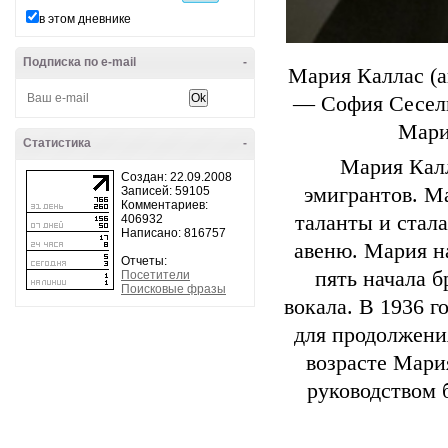
в этом дневнике
Подписка по e-mail
-
Мария Каллас (ан
— София Сеселия
Мари
Статистика
-
Мария Калл
Создан: 22.09.2008
эмигрантов. Ма
Записей: 59105
Комментариев:
таланты и стал
406932
Написано: 816757
авеню. Мария на
Отчеты:
пять начала б
Посетители
Поисковые фразы
вокала. В 1936 г
для продолжени
возрасте Мари
руководством 