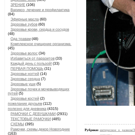
ЗРЕНИЕ
(106)
Варикоз, лечение и профилактика
(84)
Эфирные масла
(60)
Здоровье зубов
(60)
Здоровье крови, сердца и сосудов
(48)
Ода травам
(48)
Комплексное очищение организма.
(45)
Здоровье волос
(34)
Избавиться от паразитов
(33)
Каждый день с пользой!
(33)
ПЕРВАЯ ПОМОЩЬ
(31)
Здоровье ногтей
(14)
Здоровье сердца
(7)
Здоровые уши
(5)
Здоровье почек и мочевыводящих
путей
(5)
Здоровье костей
(2)
пожелание друзьям
(112)
полезно для дневника
(4315)
РАМОЧКИ С ДЕВУШКАМИ
(2931)
ТЕКСТОВЫЕ РАМОЧКИ
(485)
СХЕМЫ
(395)
Рамочки, схемы,декор Новогодние
Рубрики:
интересное о разном/
(163)