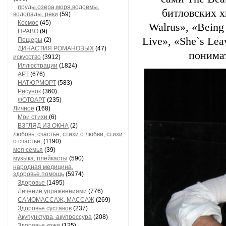
пруды,озёра,моря,водоёмы,
битловских хи
водопады, реки
(59)
Космос
(45)
Walrus», «Being f
ПРАВО
(9)
Live», «She`s Le
Пещеры
(2)
ДИНАСТИЯ РОМАНОВЫХ
(47)
понима
искусство
(3912)
Иллюстрации
(1824)
АРТ
(676)
НАТЮРМОРТ
(583)
Рисунок
(360)
ФОТОАРТ
(235)
Личное
(168)
Мои стихи
(6)
ВЗГЛЯД ИЗ ОКНА
(2)
любовь, счастье, стихи о любви, стихи
о счастье,
(1190)
моя семья
(39)
музыка, плейкасты
(590)
народная медицина,
здоровье,помощь
(5974)
Здоровье
(1495)
Лечение упражнениями
(776)
САМОМАССАЖ, МАССАЖ
(269)
Здоровье суставов
(237)
Акупунктура, акупрессура
(208)
Здоровье кожи
(125)