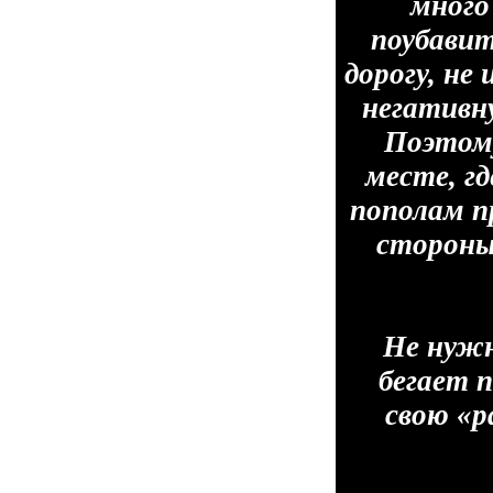
много
поубавит
дорогу, не
негативн
Поэтому
месте, г
пополам п
стороны
Не нужн
бегает 
свою «р