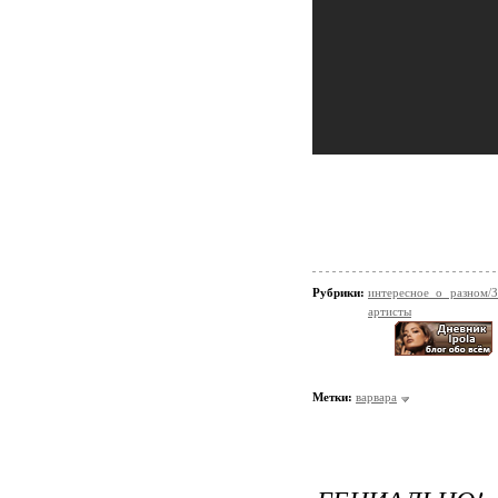
Рубрики:
интересное о разном/
артисты
Метки:
варвара