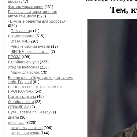
проза
(547)
Фитнес-упражнения
(531)
Тем, к
Развлечения, игры, игровые
автоматы, досуг
(526)
«Вкусные рецепты для здоровья»
(526)
Польза ягод
(11)
Своими руками
(515)
ВЯЗАНИЕ
(297)
Ремонт своими руками
(13)
ШИТЬЁ, школа шитья,
(7)
ПРОЗА
(499)
Стройная фигура
(237)
Уход за волосами
(213)
Маски для волос
(70)
Во имя жизни будущих людей, во имя
тебя, Родина!
(61)
ПОЛЕЗНО О КОМПЬЮТЕРАХ И
ПРОГРАММАХ
(54)
Цитата-картина
(45)
О наболевшем
(23)
ОРИФЛЕЙМ
(2)
Путешествие по Северу
(1)
диеты
(30)
живопись
(8228)
акварель, пастель
(998)
картины маслом
(144)