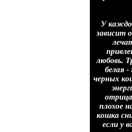
У каждой
зависит о
лечат
привле
любовь. Т
белая -
черных ко
энерг
отрица
плохое н
кошка сни
если у 