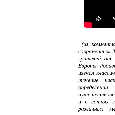
(из коммента
современным Т
зрителей от 
Европы. Родив
изучал класси
течение нес
определени
путешествовал
и в сотнях г
различных м