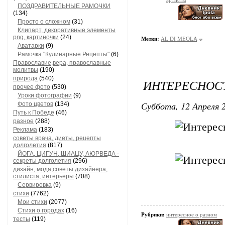
артисты
ПОЗДРАВИТЕЛЬНЫЕ РАМОЧКИ
(134)
Просто о сложном
(31)
Клипарт, декоративные элементы
png, картиночки
(24)
Метки:
AL DI MEOLA
Аватарки
(9)
Рамочка "Кулинарные Рецепты"
(6)
Православие,вера, православные
молитвы
(190)
природа
(540)
ИНТЕРЕСНОС
прочее фото
(530)
Уроки фотографии
(9)
Суббота, 12 Апреля 2
Фото цветов
(134)
Путь к Победе
(46)
разное
(288)
Реклама
(183)
советы врача, диеты, рецепты
долголетия
(817)
ЙОГА, ЦИГУН, ШИАЦУ, АЮРВЕДА -
секреты долголетия
(296)
дизайн, мода,советы дизайнера,
стилиста, интерьеры
(708)
Сервировка
(9)
стихи
(7762)
Мои стихи
(2077)
Стихи о городах
(16)
Рубрики:
интересное о разном
тесты
(119)