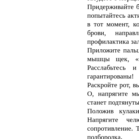
Придерживайте б
попытайтесь акт
в тот момент, к
брови, напра
профилактика за
Приложите пальц
мышцы щек, «п
Расслабьтесь 
гарантированы!
Раскройте рот, 
О, напрягите м
станет подтянуты
Положив кулаки
Напрягите че
сопротивление. 
подбородка.