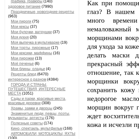
графика, гравюры
(140)
Как при помощи 
здоровое питание
(7990)
глаз? В нашем 
Праздничные, новогодние рецепты
(963)
много времен
Мои пироги
(75)
Мои кексы
(37)
немаловажный м
Мои булочки, ватрушки
(37)
морщинами вокру
Моя кухня
(20)
Моя выпечка в мультиварке
(19)
для ухода за кож
Мои торты, пирожные
(17)
Мои кексики, маффины
(16)
делать маски 
Мои пирожки
(13)
прекрасный эффе
Моё печенье
(6)
Мои блины, оладьи
(4)
отношение, так к
Рецепты блюд
(6470)
интересное о разном
(4384)
морщинки вокру
ГОРОДА И СТРАНЫ,
сохранить кожу 
ПУТЕШЕСТВИЯ, ИНТЕРЕСНЫЕ
МЕСТА
(1051)
недорогое масл
Сады и парки, красивые места,
красивые деревни
(308)
морщин вокруг г
Храмы, замки и дворцы
(245)
Знаменитые люди, певцы, поэты,
ждет восхититель
музыканты, артисты
(176)
Полезные советы
(174)
кожа и исчезли п
Кино, спектакль, мультфильм
(168)
АВТОМОБИЛИ, МОТОЦИКЛЫ, ЯХТЫ
(100)