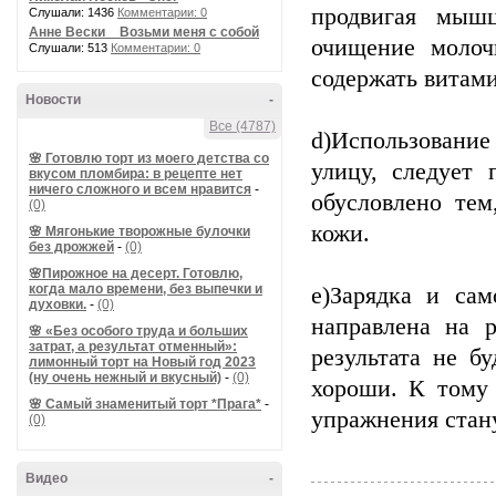
продвигая мыш
Слушали: 1436
Комментарии: 0
Анне Вески _ Возьми меня с собой
очищение молоч
Слушали: 513
Комментарии: 0
содержать витам
Новости
-
Все (4787)
d)Использовани
🌸 Готовлю торт из моего детства со
улицу, следует 
вкусом пломбира: в рецепте нет
ничего сложного и всем нравится
-
обусловлено тем
(0)
кожи.
🌸 Мягонькие творожные булочки
без дрожжей
-
(0)
🌸Пирожное на десерт. Готовлю,
когда мало времени, без выпечки и
e)Зарядка и сам
духовки.
-
(0)
направлена на 
🌸 «Без особого труда и больших
затрат, а результат отменный»:
результата не б
лимонный торт на Новый год 2023
(ну очень нежный и вкусный)
-
(0)
хороши. К тому
🌸 Самый знаменитый торт *Прага*
-
упражнения стан
(0)
Видео
-