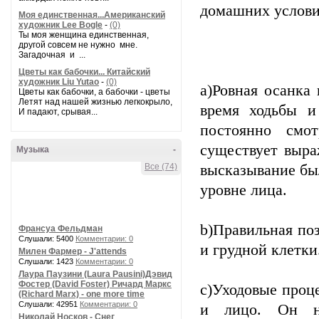
домашних услови
Моя единственная...Американский
художник Lee Bogle
-
(0)
Ты моя женщина единственная,
другой совсем не нужно мне.
Загадочная и ...
Цветы как бабочки... Китайский
художник Liu Yutao
-
(0)
a)Ровная осанка
Цветы как бабочки, а бабочки - цветы
Летят над нашей жизнью легкокрыло,
время ходьбы и
И падают, срывая...
постоянно смо
существует выра
Музыка
-
Все (74)
высказывание был
уровне лица.
b)Правильная по
Франсуа Фельдман
Слушали: 5400
Комментарии: 0
и грудной клетки
Милен Фармер - J'attends
Слушали: 1423
Комментарии: 0
Лаура Паузини (Laura Pausini)Дэвид
Фостер (David Foster) Ричард Маркс
c)Уходовые проц
(Richard Marx) - one more time
Слушали: 42951
Комментарии: 0
и лицо. Он на
Николай Носков - Снег