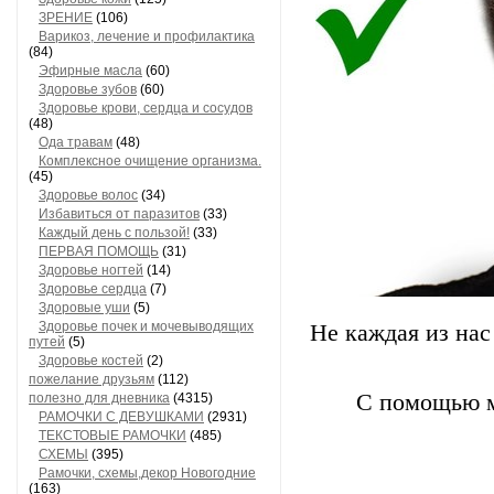
ЗРЕНИЕ
(106)
Варикоз, лечение и профилактика
(84)
Эфирные масла
(60)
Здоровье зубов
(60)
Здоровье крови, сердца и сосудов
(48)
Ода травам
(48)
Комплексное очищение организма.
(45)
Здоровье волос
(34)
Избавиться от паразитов
(33)
Каждый день с пользой!
(33)
ПЕРВАЯ ПОМОЩЬ
(31)
Здоровье ногтей
(14)
Здоровье сердца
(7)
Здоровые уши
(5)
Здоровье почек и мочевыводящих
Не каждая из нас
путей
(5)
Здоровье костей
(2)
пожелание друзьям
(112)
С помощью м
полезно для дневника
(4315)
РАМОЧКИ С ДЕВУШКАМИ
(2931)
ТЕКСТОВЫЕ РАМОЧКИ
(485)
СХЕМЫ
(395)
Рамочки, схемы,декор Новогодние
(163)