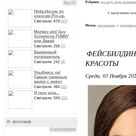
Рубрики:
это надо знать женщине
Все (9)
Hilda.Носом по
С наилучшими по
кокосам.Pin-up.
Смотрели: 879
(27)
Метки:
омоложение
красивая 
Monkey and Guy
Screaming FUNNY
или Давай
Смотрели: 258
(7)
ФЕЙСБИЛДИ
Банановый
потрошитель
КРАСОТЫ
Смотрели: 242
(4)
Улыбнись ка!
Среда, 03 Ноября 202
Самые смешные
видео с живот
Смотрели: 384
(11)
Я тихо шла...
Смотрели: 559
(22)
Я - фотограф
-
К приложению