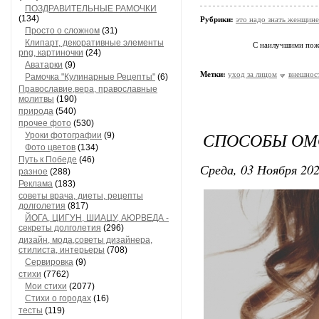
ПОЗДРАВИТЕЛЬНЫЕ РАМОЧКИ
(134)
Рубрики:
это надо знать женщине
Просто о сложном
(31)
Клипарт, декоративные элементы
С наилучшими по
png, картиночки
(24)
Аватарки
(9)
Метки:
уход за лицом
внешнос
Рамочка "Кулинарные Рецепты"
(6)
Православие,вера, православные
молитвы
(190)
природа
(540)
прочее фото
(530)
СПОСОБЫ О
Уроки фотографии
(9)
Фото цветов
(134)
Путь к Победе
(46)
Среда, 03 Ноября 202
разное
(288)
Реклама
(183)
советы врача, диеты, рецепты
долголетия
(817)
ЙОГА, ЦИГУН, ШИАЦУ, АЮРВЕДА -
секреты долголетия
(296)
дизайн, мода,советы дизайнера,
стилиста, интерьеры
(708)
Сервировка
(9)
стихи
(7762)
Мои стихи
(2077)
Стихи о городах
(16)
тесты
(119)