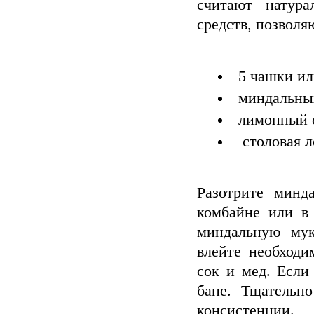
считают натур
средств, позволя
5 чашки ил
миндальных
лимонный со
столовая л
Разотрите минд
комбайне или в
миндальную му
влейте необходи
сок и мед. Если
бане. Тщательн
консистенции.