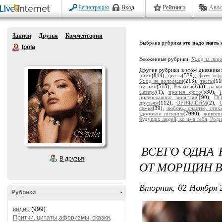
Регистрация
Вход
Рейтинги
Авос
Записи
Друзья
Комментарии
Выбрана рубрика
это надо знать
Ipola
Вложенные рубрики:
Уход за лиц
Другие рубрики в этом дневнике
ними
(814),
цветы
(579),
фото люд
Уход за волосами
(213),
тесты
(11
руками
(515),
Реклама
(183),
разн
Северу
(1),
прочее фото
(530),
православные молитвы
(190),
ПО
друзьям
(112),
ОРИФЛЕЙМ
(2),
семья
(39),
любовь, счастье, сти
здоровое питание
(7990),
живопи
будущих людей, во имя тебя, Роди
ВСЕГО ОДНА 
В друзья
ОТ МОРЩИН В
Вторник, 02 Ноября 2
Рубрики
-
видео
(999)
Притчи, цитаты,афоризмы, сказки,