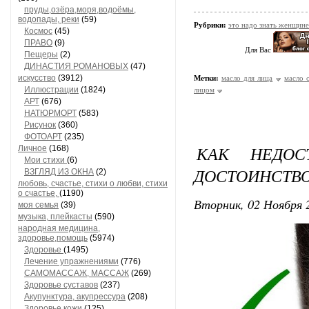
пруды,озёра,моря,водоёмы,
водопады, реки
(59)
Рубрики:
это надо знать женщине
Космос
(45)
ПРАВО
(9)
Для Вас
Пещеры
(2)
ДИНАСТИЯ РОМАНОВЫХ
(47)
искусство
(3912)
Метки:
масло для лица
масло 
Иллюстрации
(1824)
лицом
АРТ
(676)
НАТЮРМОРТ
(583)
Рисунок
(360)
ФОТОАРТ
(235)
КАК НЕДОС
Личное
(168)
Мои стихи
(6)
ДОСТОИНСТВ
ВЗГЛЯД ИЗ ОКНА
(2)
любовь, счастье, стихи о любви, стихи
о счастье,
(1190)
Вторник, 02 Ноября 2
моя семья
(39)
музыка, плейкасты
(590)
народная медицина,
здоровье,помощь
(5974)
Здоровье
(1495)
Лечение упражнениями
(776)
САМОМАССАЖ, МАССАЖ
(269)
Здоровье суставов
(237)
Акупунктура, акупрессура
(208)
Здоровье кожи
(125)