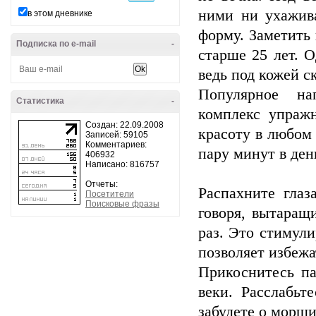
ними ни ухажив
в этом дневнике
форму. Заметить
Подписка по e-mail
-
старше 25 лет. О
ведь под кожей с
Популярное на
Статистика
-
комплекс упражн
Создан: 22.09.2008
красоту в любом 
Записей: 59105
Комментариев:
пару минут в ден
406932
Написано: 816757
Отчеты:
Распахните глаз
Посетители
Поисковые фразы
говоря, вытаращ
раз. Это стимул
позволяет избежа
Прикоснитесь па
веки. Расслабьт
забудете о морщи