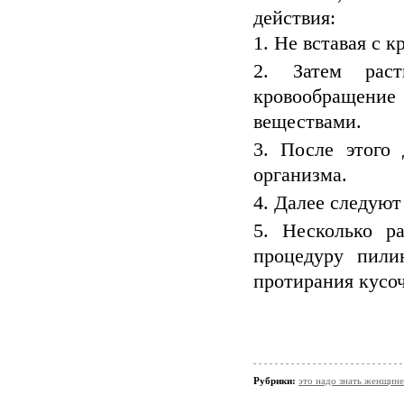
действия:
Не вставая с к
Затем рас
кровообращени
веществами.
После этого 
организма.
Далее следуют
Несколько р
процедуру пили
протирания кусоч
Рубрики:
это надо знать женщине