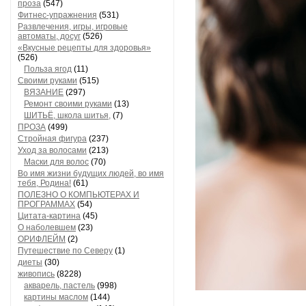
проза
(547)
Фитнес-упражнения
(531)
Развлечения, игры, игровые
автоматы, досуг
(526)
«Вкусные рецепты для здоровья»
(526)
Польза ягод
(11)
Своими руками
(515)
ВЯЗАНИЕ
(297)
Ремонт своими руками
(13)
ШИТЬЁ, школа шитья,
(7)
ПРОЗА
(499)
Стройная фигура
(237)
Уход за волосами
(213)
Маски для волос
(70)
Во имя жизни будущих людей, во имя
тебя, Родина!
(61)
ПОЛЕЗНО О КОМПЬЮТЕРАХ И
ПРОГРАММАХ
(54)
Цитата-картина
(45)
О наболевшем
(23)
ОРИФЛЕЙМ
(2)
Путешествие по Северу
(1)
диеты
(30)
живопись
(8228)
акварель, пастель
(998)
картины маслом
(144)