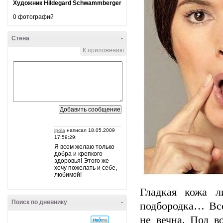
Художник Hildegard Schwammberger
0 фотографий
Стена
-
К приложению
ipola
написал 18.05.2009
17:59:29:
Я всем желаю только
добра и крепкого
здоровья! Этого же
хочу пожелать и себе,
любимой!
Гладкая кожа л
Поиск по дневнику
-
подбородка… Все
не вечна. Под в