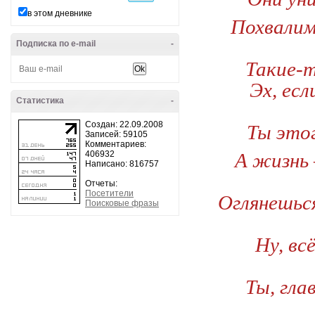
в этом дневнике
Похвалим
Подписка по e-mail
-
Такие-т
Эх, ес
Статистика
-
Создан: 22.09.2008
Ты этог
Записей: 59105
Комментариев:
406932
А жизнь 
Написано: 816757
Отчеты:
Посетители
Оглянешься
Поисковые фразы
Ну, вс
Ты, гла