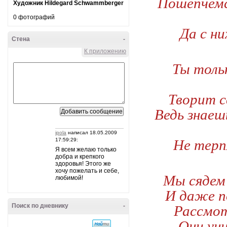
Пошепчемс
Художник Hildegard Schwammberger
0 фотографий
Да с ни
Стена
-
К приложению
Ты тольк
Творит с
Ведь знаеш
ipola
написал 18.05.2009
17:59:29:
Не терп
Я всем желаю только
добра и крепкого
здоровья! Этого же
хочу пожелать и себе,
Мы сядем 
любимой!
И даже п
Поиск по дневнику
-
Рассмот
Они уни