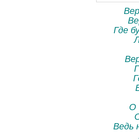
Вер
Ве
Где б
Л
Ве
Г
Г
О 
Ведь 