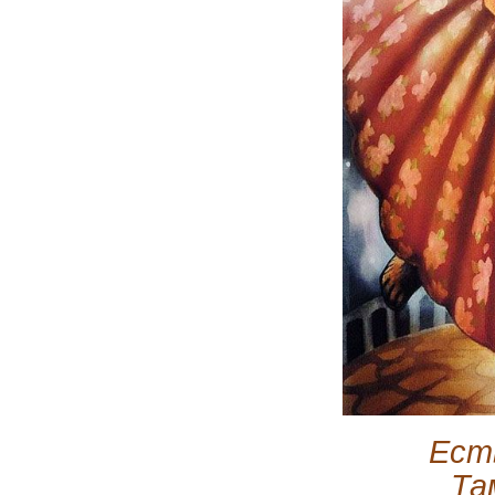
Ест
Та