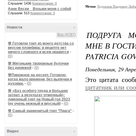
Слушали: 1436
Комментарии: 0
Метки:
Художник Владимир Люб
Анне Вески _ Возьми меня с собой
Слушали: 513
Комментарии: 0
Новости
-
ПОДРУГА М
Все (4787)
МНЕ В ГОСТ
🌸 Готовлю торт из моего детства со
вкусом пломбира: в рецепте нет
ничего сложного и всем нравится
-
PATRICIA GO
(0)
🌸 Мягонькие творожные булочки
Понедельник, 29 Апре
без дрожжей
-
(0)
🌸Пирожное на десерт. Готовлю,
Это цитата соо
когда мало времени, без выпечки и
духовки.
-
(0)
цитатник или со
🌸 «Без особого труда и больших
затрат, а результат отменный»:
лимонный торт на Новый год 2023
(ну очень нежный и вкусный)
-
(0)
🌸 Самый знаменитый торт *Прага*
-
(0)
Видео
-