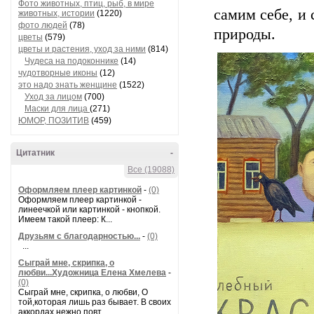
Фото животных, птиц, рыб, в мире
самим себе, и 
животных, истории
(1220)
фото людей
(78)
природы.
цветы
(579)
цветы и растения, уход за ними
(814)
Чудеса на подоконнике
(14)
чудотворные иконы
(12)
это надо знать женщине
(1522)
Уход за лицом
(700)
Маски для лица
(271)
ЮМОР, ПОЗИТИВ
(459)
Цитатник
-
Все (19088)
Оформляем плеер картинкой
-
(0)
Оформляем плеер картинкой -
линеечкой или картинкой - кнопкой.
Имеем такой плеер: К...
Друзьям с благодарностью...
-
(0)
...
Сыграй мне, скрипка, о
любви...Художница Елена Хмелева
-
(0)
Сыграй мне, скрипка, о любви, О
той,которая лишь раз бывает. В своих
аккордах нежно повт...