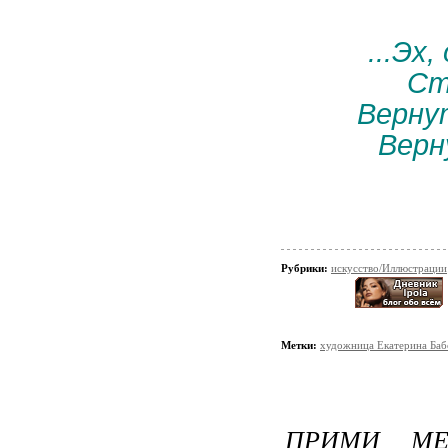
...Эх
Ст
Верну
Верн
Рубрики:
искусство/Иллюстрации
Метки:
художница Екатерина Баб
ПРИМИ МЕН