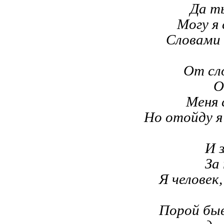
Да т
Могу я
Словами 
От сл
О
Меня 
Но отойду я
И 
За 
Я человек
Порой быв