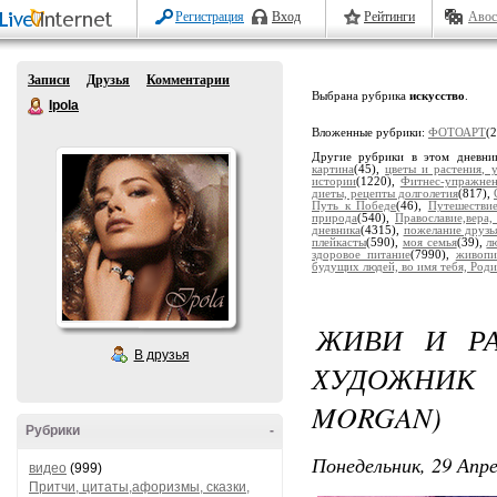
Регистрация
Вход
Рейтинги
Авос
Записи
Друзья
Комментарии
Выбрана рубрика
искусство
.
Ipola
Вложенные рубрики:
ФОТОАРТ
(
Другие рубрики в этом дневни
картина
(45),
цветы и растения, 
истории
(1220),
Фитнес-упражне
диеты, рецепты долголетия
(817),
Путь к Победе
(46),
Путешестви
природа
(540),
Православие,вера,
дневника
(4315),
пожелание друзь
плейкасты
(590),
моя семья
(39),
л
здоровое питание
(7990),
живопи
будущих людей, во имя тебя, Роди
ЖИВИ И РА
В друзья
ХУДОЖНИК 
MORGAN)
Рубрики
-
Понедельник, 29 Апре
видео
(999)
Притчи, цитаты,афоризмы, сказки,