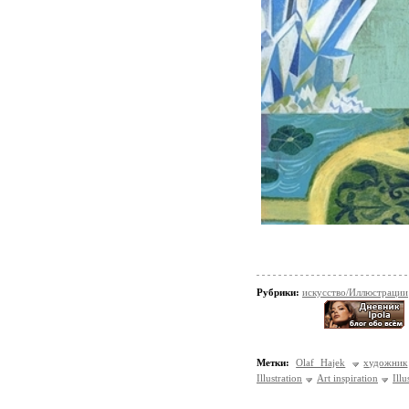
Рубрики:
искусство/Иллюстрации
Метки:
Olaf Hajek
художник
Illustration
Art inspiration
Illu