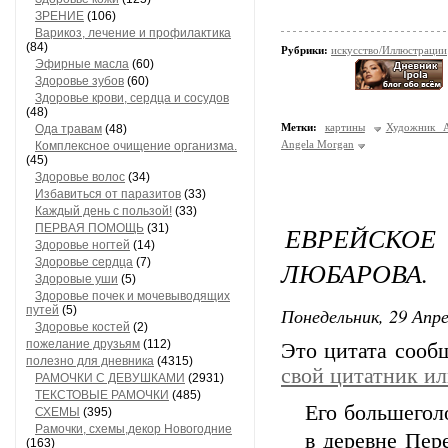
ЗРЕНИЕ
(106)
Варикоз, лечение и профилактика
(84)
Рубрики:
искусство/Иллюстрации
Эфирные масла
(60)
Здоровье зубов
(60)
Здоровье крови, сердца и сосудов
(48)
Метки:
картины
Художник 
Ода травам
(48)
Angela Morgan
Комплексное очищение организма.
(45)
Здоровье волос
(34)
Избавиться от паразитов
(33)
Каждый день с пользой!
(33)
ЕВРЕЙСКО
ПЕРВАЯ ПОМОЩЬ
(31)
Здоровье ногтей
(14)
Здоровье сердца
(7)
ЛЮБАРОВА.
Здоровые уши
(5)
Здоровье почек и мочевыводящих
путей
(5)
Понедельник, 29 Апре
Здоровье костей
(2)
пожелание друзьям
(112)
Это цитата соо
полезно для дневника
(4315)
свой цитатник и
РАМОЧКИ С ДЕВУШКАМИ
(2931)
ТЕКСТОВЫЕ РАМОЧКИ
(485)
Его большегол
СХЕМЫ
(395)
Рамочки, схемы,декор Новогодние
в деревне Пер
(163)