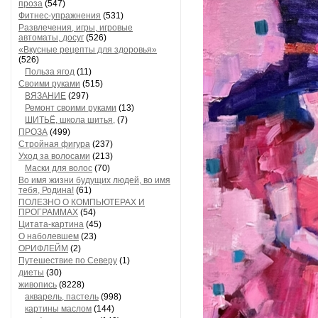
проза
(547)
Фитнес-упражнения
(531)
Развлечения, игры, игровые
автоматы, досуг
(526)
«Вкусные рецепты для здоровья»
(526)
Польза ягод
(11)
Своими руками
(515)
ВЯЗАНИЕ
(297)
Ремонт своими руками
(13)
ШИТЬЁ, школа шитья,
(7)
ПРОЗА
(499)
Стройная фигура
(237)
Уход за волосами
(213)
Маски для волос
(70)
Во имя жизни будущих людей, во имя
тебя, Родина!
(61)
ПОЛЕЗНО О КОМПЬЮТЕРАХ И
ПРОГРАММАХ
(54)
Цитата-картина
(45)
О наболевшем
(23)
ОРИФЛЕЙМ
(2)
Путешествие по Северу
(1)
диеты
(30)
живопись
(8228)
акварель, пастель
(998)
картины маслом
(144)