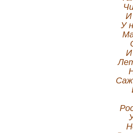
Ч
И
У 
Ма
И
Лет
Саж
Ро
Н