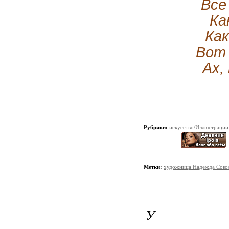
Все
Ка
Как
Вот 
Ах,
Рубрики:
искусство/Иллюстрации
Метки:
художница Надежда Соко
У СК