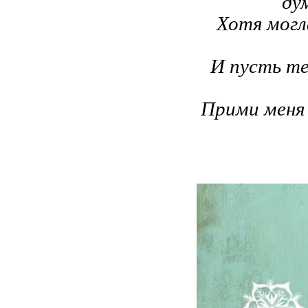
ду
Хотя могл
И пусть т
Прими меня 