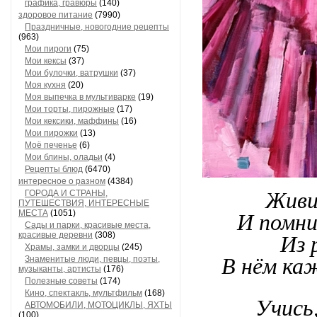
графика, гравюры
(140)
здоровое питание
(7990)
Праздничные, новогодние рецепты
(963)
Мои пироги
(75)
Мои кексы
(37)
Мои булочки, ватрушки
(37)
Моя кухня
(20)
Моя выпечка в мультиварке
(19)
Мои торты, пирожные
(17)
Мои кексики, маффины
(16)
Мои пирожки
(13)
Моё печенье
(6)
Мои блины, оладьи
(4)
Рецепты блюд
(6470)
интересное о разном
(4384)
ГОРОДА И СТРАНЫ,
Живи 
ПУТЕШЕСТВИЯ, ИНТЕРЕСНЫЕ
МЕСТА
(1051)
И помни
Сады и парки, красивые места,
красивые деревни
(308)
Из 
Храмы, замки и дворцы
(245)
Знаменитые люди, певцы, поэты,
В нём ка
музыканты, артисты
(176)
Полезные советы
(174)
Кино, спектакль, мультфильм
(168)
Учись,
АВТОМОБИЛИ, МОТОЦИКЛЫ, ЯХТЫ
(100)