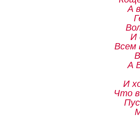
А 
Г
Во
И
Всем 
В
А 
И х
Что в
Пус
М