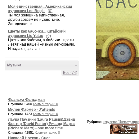
Моя единственная...Американский
художник Lee Bogle
-
(0)
Ты моя женщина единственная,
другой совсем не нужно мне.
Загадочная и ...
Цветы как бабочки... Китайский
художник Liu Yutao
-
(0)
Цветы как бабочки, а бабочки - цветы
Летят над нашей жизнью легкокрыло,
И падают, срывая...
Музыка
-
Все (74)
Франсуа Фельдман
Слушали: 5400
Комментарии: 0
Милен Фармер - J'attends
Слушали: 1423
Комментарии: 0
Лаура Паузини (Laura Pausini)Дэвид
Рубрики:
искусство/Иллюстрации
Фостер (David Foster) Ричард Маркс
(Richard Marx) - one more time
Слушали: 42951
Комментарии: 0
Николай Носков - Снег