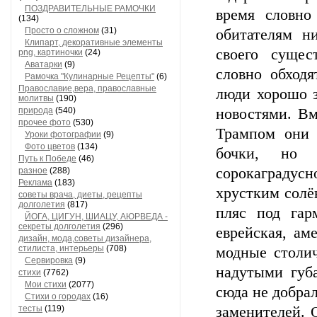
ПОЗДРАВИТЕЛЬНЫЕ РАМОЧКИ
время словно
(134)
Просто о сложном
(31)
обитателям н
Клипарт, декоративные элементы
своего сущес
png, картиночки
(24)
Аватарки
(9)
словно обходя
Рамочка "Кулинарные Рецепты"
(6)
Православие,вера, православные
люди хорошо з
молитвы
(190)
природа
(540)
новостями. В
прочее фото
(530)
Трампом они 
Уроки фотографии
(9)
Фото цветов
(134)
бочки, но 
Путь к Победе
(46)
сорокаградус
разное
(288)
Реклама
(183)
хрустким солё
советы врача, диеты, рецепты
долголетия
(817)
пляс под гар
ЙОГА, ЦИГУН, ШИАЦУ, АЮРВЕДА -
секреты долголетия
(296)
еврейская, ам
дизайн, мода,советы дизайнера,
стилиста, интерьеры
(708)
модные столи
Сервировка
(9)
надутыми губ
стихи
(7762)
Мои стихи
(2077)
сюда не добра
Стихи о городах
(16)
тесты
(119)
заменителей. 