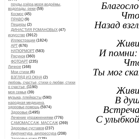
Благосло
пруды,озёра,моря,водоёмы,
водопады, реки
(59)
Что
Космос
(45)
ПРАВО
(9)
Назад взгл
Пещеры
(2)
ДИНАСТИЯ РОМАНОВЫХ
(47)
искусство
(3912)
Живи 
Иллюстрации
(1824)
АРТ
(676)
И помни:
НАТЮРМОРТ
(583)
Рисунок
(360)
Что
ФОТОАРТ
(235)
Личное
(168)
Ты мог ска
Мои стихи
(6)
ВЗГЛЯД ИЗ ОКНА
(2)
любовь, счастье, стихи о любви, стихи
о счастье,
(1190)
Живи 
моя семья
(39)
В душ
музыка, плейкасты
(590)
народная медицина,
Встреча
здоровье,помощь
(5974)
Здоровье
(1495)
С улыбко
Лечение упражнениями
(776)
САМОМАССАЖ, МАССАЖ
(269)
Здоровье суставов
(237)
Акупунктура, акупрессура
(208)
Здоровье кожи
(125)