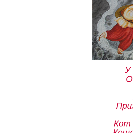
У
О
При
Кот 
Коще