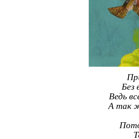
Пр
Без 
Ведь вс
А так ж
Пото
Т