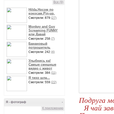
Все (9)
Hilda.Носом по
кокосам.Pin-up.
Смотрели: 879
(27)
Monkey and Guy
Screaming FUNNY
или Давай
Смотрели: 258
(7)
Банановый
потрошитель
Смотрели: 242
(4)
Улыбнись ка!
Самые смешные
видео с живот
Смотрели: 384
(11)
Я тихо шла...
Смотрели: 559
(22)
Подруга мо
Я - фотограф
-
Я чай за
К приложению