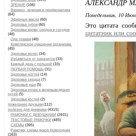
АЛЕКСАНДР М
ЗРЕНИЕ
(106)
Варикоз, лечение и профилактика
Понедельник, 10 Июн
(84)
Эфирные масла
(60)
Это цитата соо
Здоровье зубов
(60)
Здоровье крови, сердца и сосудов
цитатник или со
(48)
Ода травам
(48)
Комплексное очищение организма.
(45)
Здоровье волос
(34)
Избавиться от паразитов
(33)
Каждый день с пользой!
(33)
ПЕРВАЯ ПОМОЩЬ
(31)
Здоровье ногтей
(14)
Здоровье сердца
(7)
Здоровые уши
(5)
Здоровье почек и мочевыводящих
путей
(5)
Здоровье костей
(2)
пожелание друзьям
(112)
полезно для дневника
(4315)
РАМОЧКИ С ДЕВУШКАМИ
(2931)
ТЕКСТОВЫЕ РАМОЧКИ
(485)
СХЕМЫ
(395)
Рамочки, схемы,декор Новогодние
(163)