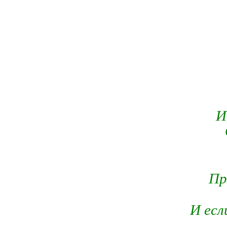
И
Пр
И есл