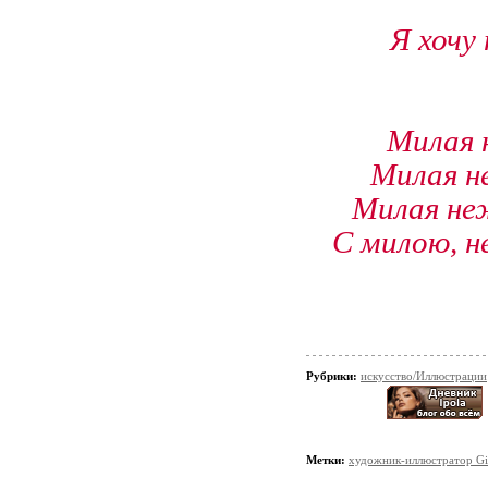
Я хочу
Милая н
Милая н
Милая неж
С милою, н
Рубрики:
искусство/Иллюстрации
Метки:
художник-иллюстратор Giu