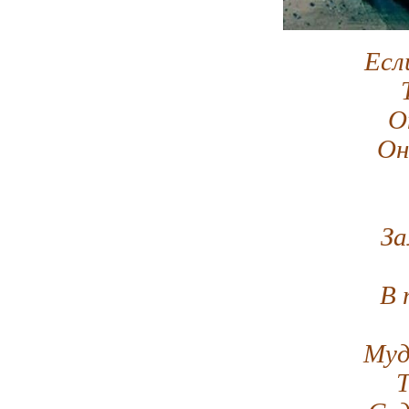
Есл
О
Он
За
В 
Муд
Т