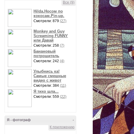
Все (9)
Hilda.Носом по
кокосам.Pin-up.
Смотрели: 879
(27)
Monkey and Guy
Screaming FUNNY
или Давай
Смотрели: 258
(7)
Банановый
потрошитель
Смотрели: 242
(4)
Улыбнись ка!
Самые смешные
видео с живот
Смотрели: 384
(11)
Я тихо шла...
Смотрели: 559
(22)
Я - фотограф
-
К приложению