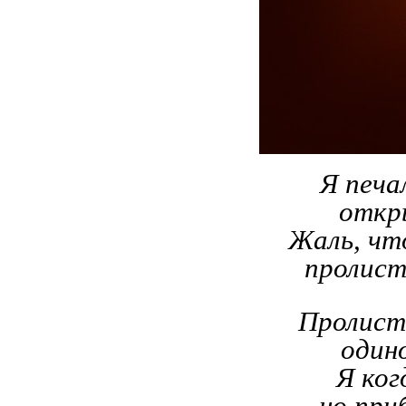
Я печа
откр
Жаль, что
пролист
Пролиста
один
Я ког
но при