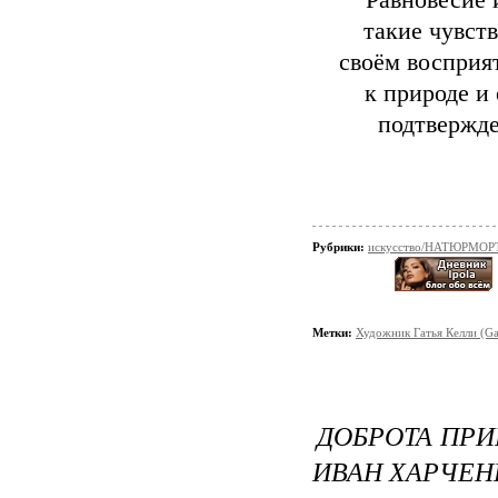
Равновесие 
такие чувств
своём восприят
к природе и
подтвержде
Рубрики:
искусство/НАТЮРМОР
Метки:
Художник Гатья Келли (Ga
ДОБРОТА ПРИ
ИВАН ХАРЧЕН