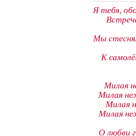
Я тебя, об
Встреча
Мы стеснял
К самолё
Милая н
Милая не
Милая н
Милая неж
О любви г