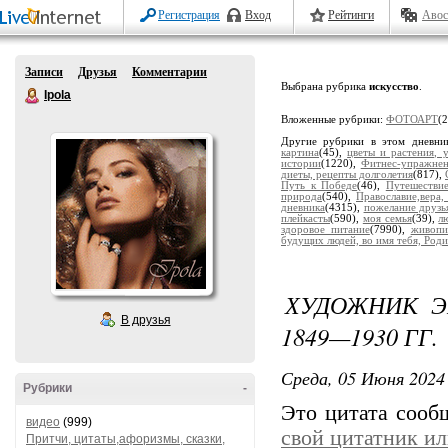
Регистрация
Вход
Рейтинги
Авос
Записи
Друзья
Комментарии
Выбрана рубрика
искусство
.
Ipola
Вложенные рубрики:
ФОТОАРТ
(
Другие рубрики в этом дневни
картина
(45),
цветы и растения, 
истории
(1220),
Фитнес-упражне
диеты, рецепты долголетия
(817),
Путь к Победе
(46),
Путешестви
природа
(540),
Православие,вера,
дневника
(4315),
пожелание друзь
плейкасты
(590),
моя семья
(39),
л
здоровое питание
(7990),
живопи
будущих людей, во имя тебя, Роди
ХУДОЖНИК ЭМ
В друзья
1849—1930 ГГ.
Среда, 05 Июня 2024 
Рубрики
-
Это цитата соо
видео
(999)
свой цитатник и
Притчи, цитаты,афоризмы, сказки,