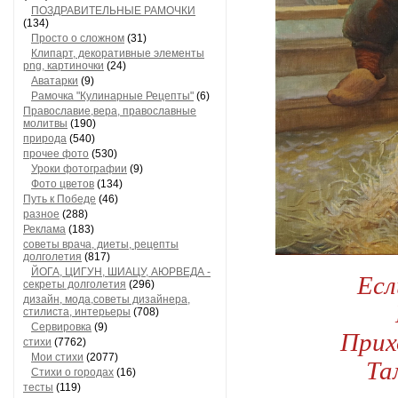
ПОЗДРАВИТЕЛЬНЫЕ РАМОЧКИ
(134)
Просто о сложном
(31)
Клипарт, декоративные элементы
png, картиночки
(24)
Аватарки
(9)
Рамочка "Кулинарные Рецепты"
(6)
Православие,вера, православные
молитвы
(190)
природа
(540)
прочее фото
(530)
Уроки фотографии
(9)
Фото цветов
(134)
Путь к Победе
(46)
разное
(288)
Реклама
(183)
советы врача, диеты, рецепты
долголетия
(817)
ЙОГА, ЦИГУН, ШИАЦУ, АЮРВЕДА -
Есл
секреты долголетия
(296)
дизайн, мода,советы дизайнера,
стилиста, интерьеры
(708)
Сервировка
(9)
Прих
стихи
(7762)
Мои стихи
(2077)
Та
Стихи о городах
(16)
тесты
(119)