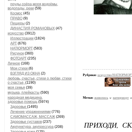
пруды,озёра,моря,водоёмы,
водопады, реки
(59)
Космос
(45)
ПРАВО
(9)
Пещеры
(2)
ДИНАСТИЯ РОМАНОВЫХ
(47)
искусство
(3912)
Иллюстрации
(1824)
АРТ
(676)
НАТЮРМОРТ
(583)
Рисунок
(360)
ФОТОАРТ
(235)
Личное
(168)
Мои стихи
(6)
ВЗГЛЯД ИЗ ОКНА
(2)
Рубрики:
искусство/НАТЮРМОР
любовь, счастье, стихи о любви, стихи
о счастье,
(1190)
моя семья
(39)
музыка, плейкасты
(590)
народная медицина,
Метки:
живопись
натюрморт
здоровье,помощь
(5974)
Здоровье
(1495)
Лечение упражнениями
(776)
САМОМАССАЖ, МАССАЖ
(269)
Здоровье суставов
(237)
ПРИХОДИ, СК
Акупунктура, акупрессура
(208)
Здоровье кожи
(125)