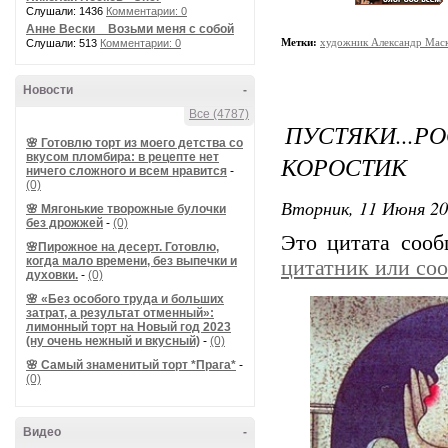
Слушали: 1436
Комментарии: 0
Анне Вески _ Возьми меня с собой
Метки:
художник Александр Мас
Слушали: 513
Комментарии: 0
Новости
-
Все (4787)
ПУСТЯКИ...Р
🌸 Готовлю торт из моего детства со
вкусом пломбира: в рецепте нет
КОРОСТИК
ничего сложного и всем нравится
-
(0)
Вторник, 11 Июня 20
🌸 Мягонькие творожные булочки
без дрожжей
-
(0)
Это цитата соо
🌸Пирожное на десерт. Готовлю,
когда мало времени, без выпечки и
цитатник или со
духовки.
-
(0)
🌸 «Без особого труда и больших
затрат, а результат отменный»:
лимонный торт на Новый год 2023
(ну очень нежный и вкусный)
-
(0)
🌸 Самый знаменитый торт *Прага*
-
(0)
Видео
-