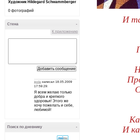
Художник Hildegard Schwammberger
0 фотографий
И та
Стена
-
К приложению
Н
Пр
ipola
написал 18.05.2009
С
17:59:29:
Я всем желаю только
добра и крепкого
здоровья! Этого же
хочу пожелать и себе,
любимой!
Ка
И ка
Поиск по дневнику
-