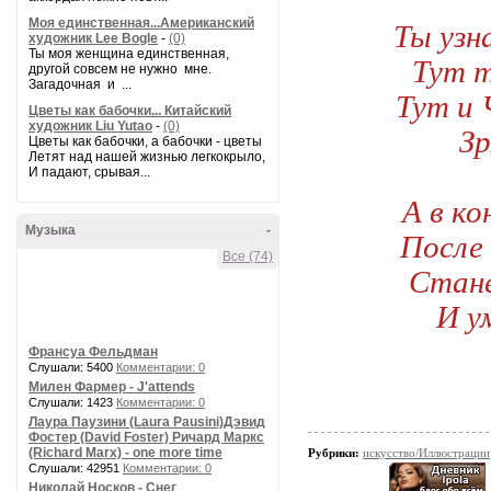
Ты узн
Моя единственная...Американский
художник Lee Bogle
-
(0)
Ты моя женщина единственная,
Тут т
другой совсем не нужно мне.
Загадочная и ...
Тут и 
Цветы как бабочки... Китайский
художник Liu Yutao
-
(0)
Зр
Цветы как бабочки, а бабочки - цветы
Летят над нашей жизнью легкокрыло,
И падают, срывая...
А в ко
Музыка
-
После 
Все (74)
Стане
И у
Франсуа Фельдман
Слушали: 5400
Комментарии: 0
Милен Фармер - J'attends
Слушали: 1423
Комментарии: 0
Лаура Паузини (Laura Pausini)Дэвид
Фостер (David Foster) Ричард Маркс
(Richard Marx) - one more time
Рубрики:
искусство/Иллюстрации
Слушали: 42951
Комментарии: 0
Николай Носков - Снег