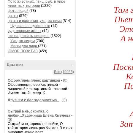
Фото животных, птиц, рыб, в мире
животных, истории
(1220)
Там 
фото людей
(78)
Пьет
цветы
(579)
цветы и растения, уход за ними
(814)
Это
Чудеса на подоконнике
(14)
чудотворные иконы
(12)
А н
это надо знать женщине
(1522)
Уход за лицом
(700)
Маски для лица
(271)
ЮМОР, ПОЗИТИВ
(459)
Поск
Цитатник
-
Все (19088)
К
Оформляем плеер картинкой
-
(0)
По
Оформляем плеер картинкой -
линеечкой или картинкой - кнопкой.
Имеем такой плеер: К...
Друзьям с благодарностью...
-
(0)
...
Сыграй мне, скрипка, о
любви...Художница Елена Хмелева
-
(0)
Зат
Сыграй мне, скрипка, о любви, О
той,которая лишь раз бывает. В своих
аккордах нежно повт...