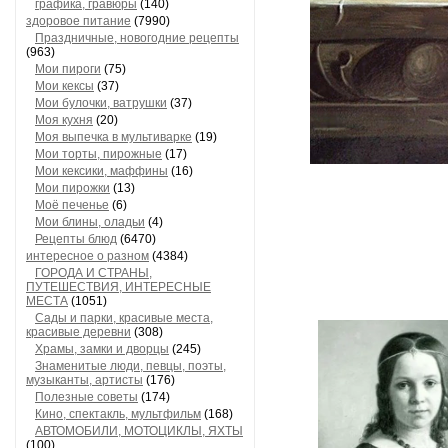
графика, гравюры
(140)
здоровое питание
(7990)
Праздничные, новогодние рецепты
(963)
Мои пироги
(75)
Мои кексы
(37)
Мои булочки, ватрушки
(37)
Моя кухня
(20)
Моя выпечка в мультиварке
(19)
Мои торты, пирожные
(17)
Мои кексики, маффины
(16)
Мои пирожки
(13)
Моё печенье
(6)
Мои блины, оладьи
(4)
Рецепты блюд
(6470)
интересное о разном
(4384)
ГОРОДА И СТРАНЫ,
ПУТЕШЕСТВИЯ, ИНТЕРЕСНЫЕ
МЕСТА
(1051)
Сады и парки, красивые места,
красивые деревни
(308)
Храмы, замки и дворцы
(245)
Знаменитые люди, певцы, поэты,
музыканты, артисты
(176)
Полезные советы
(174)
Кино, спектакль, мультфильм
(168)
АВТОМОБИЛИ, МОТОЦИКЛЫ, ЯХТЫ
(100)