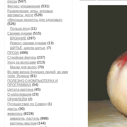
проза
(547)
Фитнес-упражнения
(531)
Развлечения, игры, игровые
автоматы, досуг
(526)
«Вкусные рецепты для здоровья»
(526)
Польза ягод
(11)
Своими руками
(515)
ВЯЗАНИЕ
(297)
Ремонт своими руками
(13)
ШИТЬЁ, школа шитья,
(7)
ПРОЗА
(499)
Стройная фигура
(237)
Уход за волосами
(213)
Маски для волос
(70)
Во имя жизни будущих людей, во имя
тебя, Родина!
(61)
ПОЛЕЗНО О КОМПЬЮТЕРАХ И
ПРОГРАММАХ
(54)
Цитата-картина
(45)
О наболевшем
(23)
ОРИФЛЕЙМ
(2)
Путешествие по Северу
(1)
диеты
(30)
живопись
(8228)
акварель, пастель
(998)
картины маслом
(144)