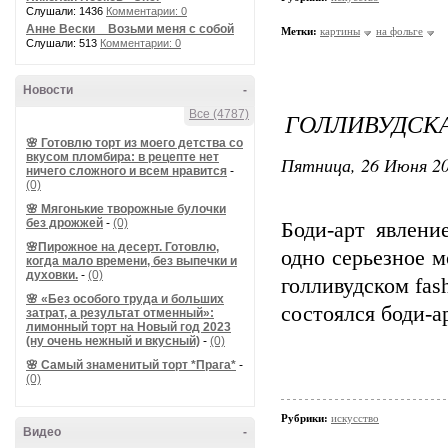
Слушали: 1436
Комментарии: 0
Анне Вески _ Возьми меня с собой
Метки:
картины
на фольге
Слушали: 513
Комментарии: 0
Новости
-
Все (4787)
ГОЛЛИВУДСК
🌸 Готовлю торт из моего детства со
вкусом пломбира: в рецепте нет
Пятница, 26 Июня 20
ничего сложного и всем нравится
-
(0)
🌸 Мягонькие творожные булочки
без дрожжей
-
(0)
Боди-арт явлени
🌸Пирожное на десерт. Готовлю,
одно серьезное 
когда мало времени, без выпечки и
духовки.
-
(0)
голливудском fas
🌸 «Без особого труда и больших
состоялся боди-ар
затрат, а результат отменный»:
лимонный торт на Новый год 2023
(ну очень нежный и вкусный)
-
(0)
🌸 Самый знаменитый торт *Прага*
-
(0)
Рубрики:
искусство
Видео
-