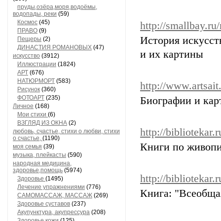
пруды,озёра,моря,водоёмы,
водопады, реки
(59)
Космос
(45)
http://smallbay.ru/
ПРАВО
(9)
История искусст
Пещеры
(2)
ДИНАСТИЯ РОМАНОВЫХ
(47)
и их картины
искусство
(3912)
Иллюстрации
(1824)
АРТ
(676)
НАТЮРМОРТ
(583)
http://www.artsait.
Рисунок
(360)
ФОТОАРТ
(235)
Биографии и кар
Личное
(168)
Мои стихи
(6)
ВЗГЛЯД ИЗ ОКНА
(2)
http://bibliotekar
любовь, счастье, стихи о любви, стихи
о счастье,
(1190)
Книги по живопи
моя семья
(39)
музыка, плейкасты
(590)
народная медицина,
здоровье,помощь
(5974)
http://bibliotekar.
Здоровье
(1495)
Лечение упражнениями
(776)
Книга: "Всеобща
САМОМАССАЖ, МАССАЖ
(269)
Здоровье суставов
(237)
Акупунктура, акупрессура
(208)
Здоровье кожи
(125)