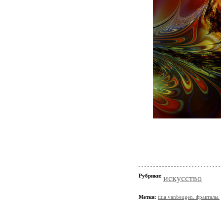
Рубрики:
искусство
Метки:
titia vanbeugen. фракталы.