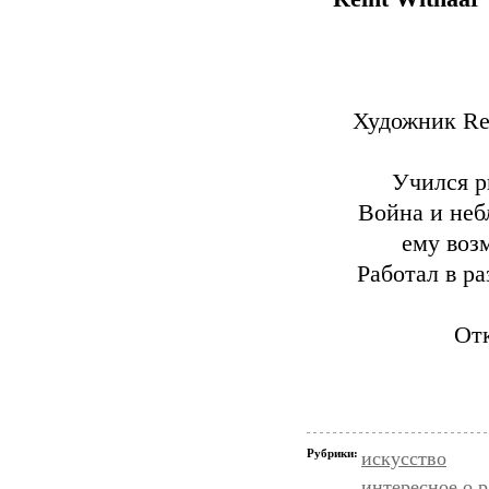
Художник Re
Учился р
Война и неб
ему воз
Работал в р
Отк
Рубрики:
искусство
интересное о 