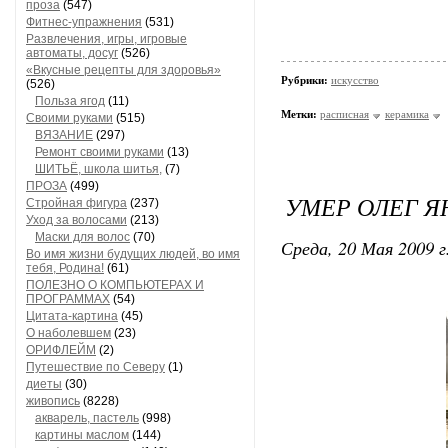
проза
(547)
Фитнес-упражнения
(531)
Развлечения, игры, игровые
автоматы, досуг
(526)
«Вкусные рецепты для здоровья»
Рубрики:
искусство
(526)
Польза ягод
(11)
Метки:
расписная
керамика
Своими руками
(515)
ВЯЗАНИЕ
(297)
Ремонт своими руками
(13)
ШИТЬЁ, школа шитья,
(7)
ПРОЗА
(499)
УМЕР ОЛЕГ Я
Стройная фигура
(237)
Уход за волосами
(213)
Маски для волос
(70)
Среда, 20 Мая 2009 г
Во имя жизни будущих людей, во имя
тебя, Родина!
(61)
ПОЛЕЗНО О КОМПЬЮТЕРАХ И
ПРОГРАММАХ
(54)
Цитата-картина
(45)
О наболевшем
(23)
ОРИФЛЕЙМ
(2)
Путешествие по Северу
(1)
диеты
(30)
живопись
(8228)
акварель, пастель
(998)
картины маслом
(144)