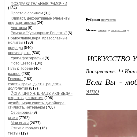
ПОЗДРАВИТЕЛЬНЫЕ РАМОЧКИ
(134)
Просто о сложном
(31)
Клипарт, декоративные элементы
Рубрики:
искусство
png, картиночки
(24)
Аватарки
(9)
Метки:
сайты
искусство
Рамочка "Кулинарные Рецепты"
(6)
Православие,вера, православные
молитвы
(190)
природа
(540)
прочее фото
(530)
ИСКУССТВО У
Уроки фотографии
(9)
Фото цветов
(134)
Путь к Победе
(46)
Воскресенье, 14 Июня
разное
(288)
Реклама
(183)
Если Вы - лю
советы врача, диеты, рецепты
долголетия
(817)
это
ЙОГА, ЦИГУН, ШИАЦУ, АЮРВЕДА -
секреты долголетия
(296)
дизайн, мода,советы дизайнера,
стилиста, интерьеры
(708)
Сервировка
(9)
стихи
(7762)
Мои стихи
(2077)
Стихи о городах
(16)
тесты
(119)