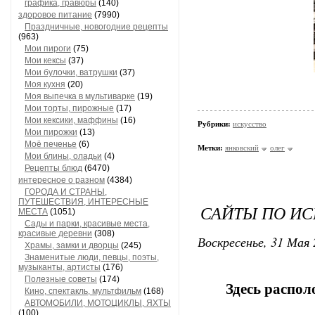
графика, гравюры
(140)
здоровое питание
(7990)
Праздничные, новогодние рецепты
(963)
Мои пироги
(75)
Мои кексы
(37)
Мои булочки, ватрушки
(37)
Моя кухня
(20)
Моя выпечка в мультиварке
(19)
Мои торты, пирожные
(17)
Мои кексики, маффины
(16)
Рубрики:
искусство
Мои пирожки
(13)
Моё печенье
(6)
Метки:
янковский
олег
Мои блины, оладьи
(4)
Рецепты блюд
(6470)
интересное о разном
(4384)
ГОРОДА И СТРАНЫ,
ПУТЕШЕСТВИЯ, ИНТЕРЕСНЫЕ
САЙТЫ ПО ИС
МЕСТА
(1051)
Сады и парки, красивые места,
красивые деревни
(308)
Воскресенье, 31 Мая 
Храмы, замки и дворцы
(245)
Знаменитые люди, певцы, поэты,
музыканты, артисты
(176)
Полезные советы
(174)
Здесь распол
Кино, спектакль, мультфильм
(168)
АВТОМОБИЛИ, МОТОЦИКЛЫ, ЯХТЫ
(100)