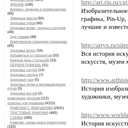
http://art.rin.ru/c
ЗРЕНИЕ
(106)
Варикоз, лечение и профилактика
Изобразительное
(84)
графика, Pin-Up,
Эфирные масла
(60)
Здоровье зубов
(60)
лучшие и извест
Здоровье крови, сердца и сосудов
(48)
Ода травам
(48)
Комплексное очищение организма.
http://artyx.ru/sit
(45)
Здоровье волос
(34)
Вся история иску
Избавиться от паразитов
(33)
Каждый день с пользой!
(33)
искусств, музеи
ПЕРВАЯ ПОМОЩЬ
(31)
Здоровье ногтей
(14)
Здоровье сердца
(7)
http://www.arthist
Здоровые уши
(5)
Здоровье почек и мочевыводящих
История изобрази
путей
(5)
Здоровье костей
(2)
художники, музе
пожелание друзьям
(112)
полезно для дневника
(4315)
РАМОЧКИ С ДЕВУШКАМИ
(2931)
ТЕКСТОВЫЕ РАМОЧКИ
(485)
http://www.worlda
СХЕМЫ
(395)
История искусст
Рамочки, схемы,декор Новогодние
(163)