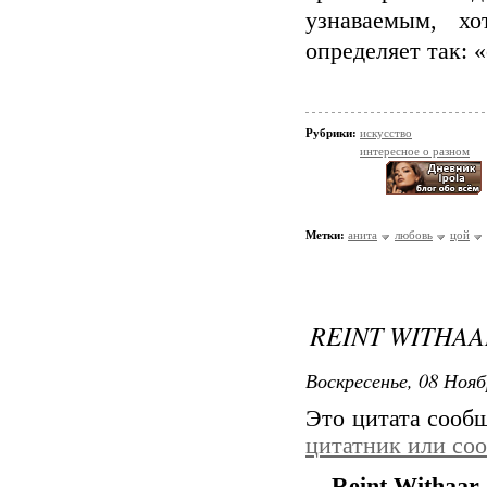
узнаваемым, хо
определяет так: 
Рубрики:
искусство
интересное о разном
Метки:
анита
любовь
цой
REINT WITHAA
Воскресенье, 08 Нояб
Это цитата сооб
цитатник или со
Reint Withaar