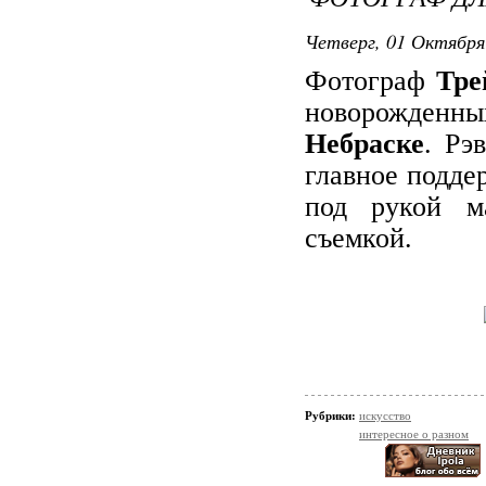
Четверг, 01 Октября
Фотограф
Тре
новорожденны
Небраске
. Рэ
главное подде
под рукой м
съемкой.
Рубрики:
искусство
интересное о разном