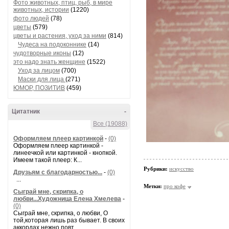
Фото животных, птиц, рыб, в мире
животных, истории
(1220)
фото людей
(78)
цветы
(579)
цветы и растения, уход за ними
(814)
Чудеса на подоконнике
(14)
чудотворные иконы
(12)
это надо знать женщине
(1522)
Уход за лицом
(700)
Маски для лица
(271)
ЮМОР, ПОЗИТИВ
(459)
Цитатник
-
Все (19088)
Оформляем плеер картинкой
-
(0)
Оформляем плеер картинкой -
линеечкой или картинкой - кнопкой.
Имеем такой плеер: К...
Рубрики:
искусство
Друзьям с благодарностью...
-
(0)
...
Метки:
про кофе
Сыграй мне, скрипка, о
любви...Художница Елена Хмелева
-
(0)
Сыграй мне, скрипка, о любви, О
той,которая лишь раз бывает. В своих
аккордах нежно повт...