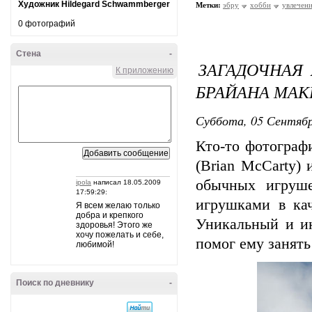
Художник Hildegard Schwammberger
Метки:
эбру
хобби
увлечен
0 фотографий
Стена
-
ЗАГАДОЧНАЯ
К приложению
БРАЙАНА МАКК
Суббота, 05 Сентябр
Кто-то фотограф
(Brian McCarty)
обычных игруше
ipola
написал 18.05.2009
17:59:29:
игрушками в кач
Я всем желаю только
добра и крепкого
Уникальный и и
здоровья! Этого же
хочу пожелать и себе,
помог ему занять
любимой!
Поиск по дневнику
-