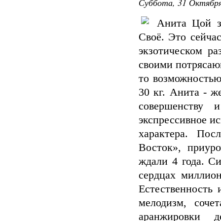
Суббота, 31 Октября
Анита Цой за
Своё. Это сейча
экзотическом ра
своими потряса
то возможностью 
30 кг. Анита - ж
совершенству 
экспрессивное и
характера. Пос
Восток», приур
ждали 4 года. Си
сердцах миллион
Естественность 
мелодизм, соче
аранжировки 