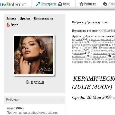
Регистрация
Вход
Рейтинги
Авос
Записи
Друзья
Комментарии
Выбрана рубрика
искусство
.
Ipola
Вложенные рубрики:
ФОТОАРТ
(
Другие рубрики в этом дневни
картина
(45),
цветы и растения, 
истории
(1220),
Фитнес-упражне
диеты, рецепты долголетия
(817),
Путь к Победе
(46),
Путешестви
природа
(540),
Православие,вера,
дневника
(4315),
пожелание друзь
плейкасты
(590),
моя семья
(39),
л
здоровое питание
(7990),
живопи
будущих людей, во имя тебя, Роди
КЕРАМИЧЕСК
В друзья
(JULIE MOON)
Среда, 20 Мая 2009 г
Рубрики
-
видео
(999)
Притчи, цитаты,афоризмы, сказки,