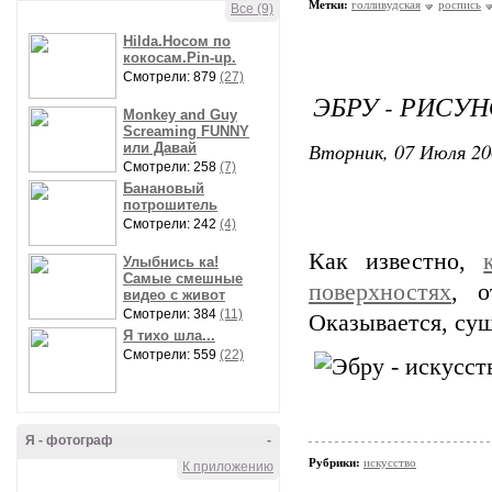
Метки:
голливудская
роспись
Все (9)
Hilda.Носом по
кокосам.Pin-up.
Смотрели: 879
(27)
ЭБРУ - РИСУ
Monkey and Guy
Screaming FUNNY
Вторник, 07 Июля 20
или Давай
Смотрели: 258
(7)
Банановый
потрошитель
Смотрели: 242
(4)
Как известно,
Улыбнись ка!
Самые смешные
поверхностях
, о
видео с живот
Смотрели: 384
(11)
Оказывается, сущ
Я тихо шла...
Смотрели: 559
(22)
Я - фотограф
-
Рубрики:
искусство
К приложению