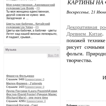
КАРТИНЫ НА
Моя единственная...Американский
художник Lee Bogle
-
(0)
Воскресенье, 21 Июня
Ты моя женщина единственная,
другой совсем не нужно мне.
Загадочная и ...
Цветы как бабочки... Китайский
Декоративная ро
художник Liu Yutao
-
(0)
Цветы как бабочки, а бабочки - цветы
Древнем
Китае
.
Летят над нашей жизнью легкокрыло,
И падают, срывая...
похожей техник
рисует сочными
Музыка
-
фольги. Природн
Все (74)
творчества.
Франсуа Фельдман
И
Слушали: 5400
Комментарии: 0
Милен Фармер - J'attends
Слушали: 1423
Комментарии: 0
Лаура Паузини (Laura Pausini)Дэвид
Фостер (David Foster) Ричард Маркс
(Richard Marx) - one more time
Слушали: 42951
Комментарии: 0
Николай Носков - Снег
Рубрики:
искусство