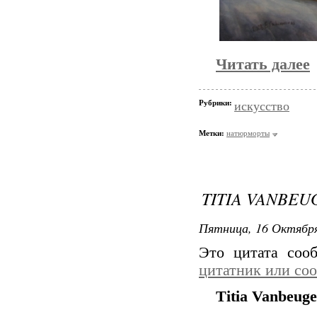
Читать далее
Рубрики:
искусство
Метки:
натюрморты
TITIA VANBEU
Пятница, 16 Октября
Это цитата со
цитатник или со
Titia Vanbeug