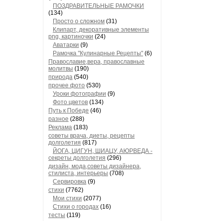
ПОЗДРАВИТЕЛЬНЫЕ РАМОЧКИ
(134)
Просто о сложном
(31)
Клипарт, декоративные элементы
png, картиночки
(24)
Аватарки
(9)
Рамочка "Кулинарные Рецепты"
(6)
Православие,вера, православные
молитвы
(190)
природа
(540)
прочее фото
(530)
Уроки фотографии
(9)
Фото цветов
(134)
Путь к Победе
(46)
разное
(288)
Реклама
(183)
советы врача, диеты, рецепты
долголетия
(817)
ЙОГА, ЦИГУН, ШИАЦУ, АЮРВЕДА -
секреты долголетия
(296)
дизайн, мода,советы дизайнера,
стилиста, интерьеры
(708)
Сервировка
(9)
стихи
(7762)
Мои стихи
(2077)
Стихи о городах
(16)
тесты
(119)