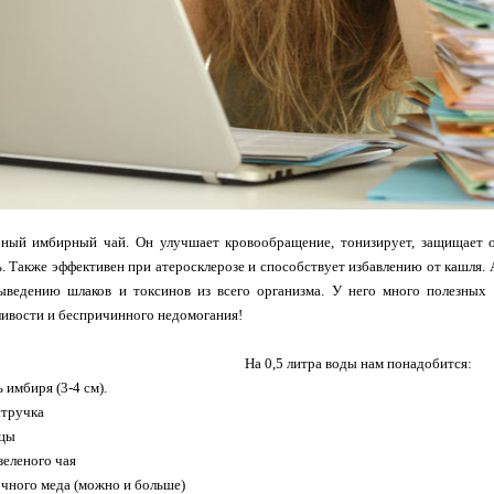
ный имбирный чай. Он улучшает кровообращение, тонизирует, защищает от
. Также эффективен при атеросклерозе и способствует избавлению от кашля.
ыведению шлаков и токсинов из всего организма. У него много полезных с
ивости и беспричинного недомогания!
На 0,5 литра воды нам понадобится:
 имбиря (3-4 см).
стручка
ицы
зеленого чая
точного меда (можно и больше)