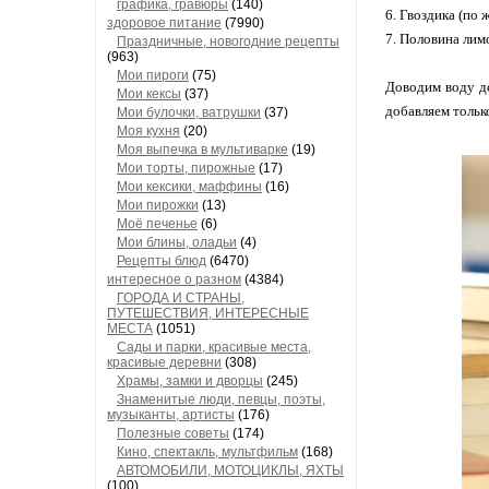
графика, гравюры
(140)
6. Гвоздика (по
здоровое питание
(7990)
7. Половина лим
Праздничные, новогодние рецепты
(963)
Мои пироги
(75)
Доводим воду до
Мои кексы
(37)
добавляем тольк
Мои булочки, ватрушки
(37)
Моя кухня
(20)
Моя выпечка в мультиварке
(19)
Мои торты, пирожные
(17)
Мои кексики, маффины
(16)
Мои пирожки
(13)
Моё печенье
(6)
Мои блины, оладьи
(4)
Рецепты блюд
(6470)
интересное о разном
(4384)
ГОРОДА И СТРАНЫ,
ПУТЕШЕСТВИЯ, ИНТЕРЕСНЫЕ
МЕСТА
(1051)
Сады и парки, красивые места,
красивые деревни
(308)
Храмы, замки и дворцы
(245)
Знаменитые люди, певцы, поэты,
музыканты, артисты
(176)
Полезные советы
(174)
Кино, спектакль, мультфильм
(168)
АВТОМОБИЛИ, МОТОЦИКЛЫ, ЯХТЫ
(100)