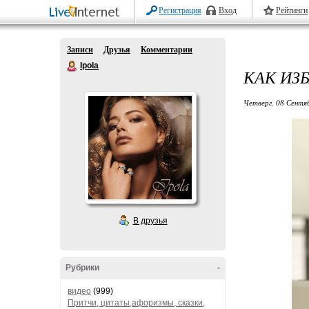
Регистрация
Вход
Рейтинги
Записи
Друзья
Комментарии
Ipola
КАК ИЗ
Четверг, 08 Сентя
В друзья
Рубрики
-
видео
(999)
Притчи, цитаты,афоризмы, сказки,