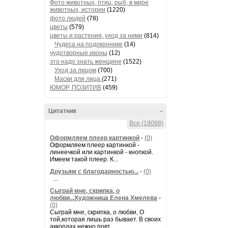
Фото животных, птиц, рыб, в мире
животных, истории
(1220)
фото людей
(78)
цветы
(579)
цветы и растения, уход за ними
(814)
Чудеса на подоконнике
(14)
чудотворные иконы
(12)
это надо знать женщине
(1522)
Уход за лицом
(700)
Маски для лица
(271)
ЮМОР, ПОЗИТИВ
(459)
Цитатник
-
Все (19088)
Оформляем плеер картинкой
-
(0)
Оформляем плеер картинкой -
линеечкой или картинкой - кнопкой.
Имеем такой плеер: К...
Друзьям с благодарностью...
-
(0)
...
Сыграй мне, скрипка, о
любви...Художница Елена Хмелева
-
(0)
Сыграй мне, скрипка, о любви, О
той,которая лишь раз бывает. В своих
аккордах нежно повт...