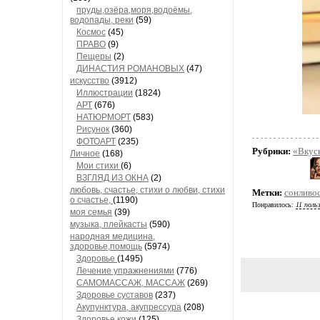
пруды,озёра,моря,водоёмы,
водопады, реки
(59)
Космос
(45)
ПРАВО
(9)
Пещеры
(2)
ДИНАСТИЯ РОМАНОВЫХ
(47)
искусство
(3912)
Иллюстрации
(1824)
АРТ
(676)
НАТЮРМОРТ
(583)
Рисунок
(360)
ФОТОАРТ
(235)
Рубрики:
«Вкус
Личное
(168)
Мои стихи
(6)
ВЗГЛЯД ИЗ ОКНА
(2)
любовь, счастье, стихи о любви, стихи
Метки:
сонливо
о счастье,
(1190)
Понравилось:
11 поль
моя семья
(39)
музыка, плейкасты
(590)
народная медицина,
здоровье,помощь
(5974)
Здоровье
(1495)
Лечение упражнениями
(776)
САМОМАССАЖ, МАССАЖ
(269)
Здоровье суставов
(237)
Акупунктура, акупрессура
(208)
Здоровье кожи
(125)