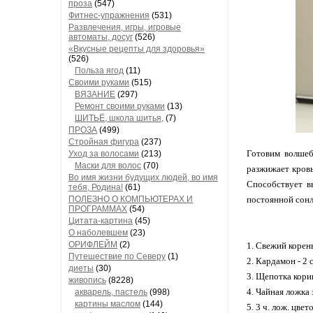
проза
(547)
Фитнес-упражнения
(531)
Развлечения, игры, игровые
автоматы, досуг
(526)
«Вкусные рецепты для здоровья»
(526)
Польза ягод
(11)
Своими руками
(515)
ВЯЗАНИЕ
(297)
Ремонт своими руками
(13)
ШИТЬЁ, школа шитья,
(7)
ПРОЗА
(499)
Стройная фигура
(237)
Готовим волшеб
Уход за волосами
(213)
Маски для волос
(70)
разжижает кровь
Во имя жизни будущих людей, во имя
Способствует в
тебя, Родина!
(61)
ПОЛЕЗНО О КОМПЬЮТЕРАХ И
постоянной сонл
ПРОГРАММАХ
(54)
Цитата-картина
(45)
О наболевшем
(23)
ОРИФЛЕЙМ
(2)
1. Свежий корень
Путешествие по Северу
(1)
2. Кардамон - 2 
диеты
(30)
3. Щепотка кор
живопись
(8228)
4. Чайная ложка 
акварель, пастель
(998)
картины маслом
(144)
5. 3 ч. лож. цве