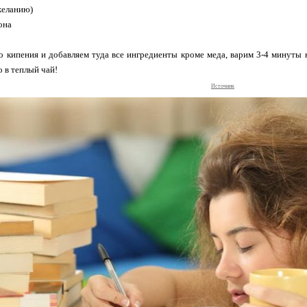
 желанию)
она
 кипения и добавляем туда все ингредиенты кроме меда, варим 3-4 минуты н
о в теплый чай!
Источник