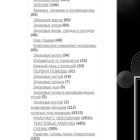
ЗРЕНИЕ
(106)
Варикоз, лечение и профилактика
(84)
Эфирные масла
(60)
Здоровье зубов
(60)
Здоровье крови, сердца и сосудов
(48)
Ода травам
(48)
Комплексное очищение организма.
(45)
Здоровье волос
(34)
Избавиться от паразитов
(33)
Каждый день с пользой!
(33)
ПЕРВАЯ ПОМОЩЬ
(31)
Здоровье ногтей
(14)
Здоровье сердца
(7)
Здоровые уши
(5)
Здоровье почек и мочевыводящих
путей
(5)
Здоровье костей
(2)
пожелание друзьям
(112)
полезно для дневника
(4315)
РАМОЧКИ С ДЕВУШКАМИ
(2931)
ТЕКСТОВЫЕ РАМОЧКИ
(485)
СХЕМЫ
(395)
Рамочки, схемы,декор Новогодние
(163)