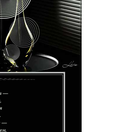
я —
,
я
.
я —
ем,