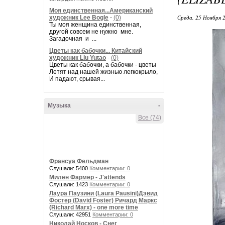
Моя единственная...Американский
Среда, 25 Ноября 2
художник Lee Bogle
-
(0)
Ты моя женщина единственная,
другой совсем не нужно мне.
Загадочная и ...
Цветы как бабочки... Китайский
художник Liu Yutao
-
(0)
Цветы как бабочки, а бабочки - цветы
Летят над нашей жизнью легкокрыло,
И падают, срывая...
Музыка
-
Все (74)
Франсуа Фельдман
Слушали: 5400
Комментарии: 0
Милен Фармер - J'attends
Слушали: 1423
Комментарии: 0
Лаура Паузини (Laura Pausini)Дэвид
Фостер (David Foster) Ричард Маркс
(Richard Marx) - one more time
Слушали: 42951
Комментарии: 0
Николай Носков - Снег