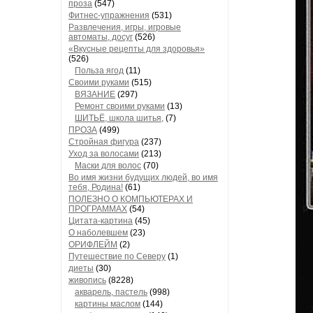
проза
(547)
Фитнес-упражнения
(531)
Развлечения, игры, игровые
автоматы, досуг
(526)
«Вкусные рецепты для здоровья»
(526)
Польза ягод
(11)
Своими руками
(515)
ВЯЗАНИЕ
(297)
Ремонт своими руками
(13)
ШИТЬЁ, школа шитья,
(7)
ПРОЗА
(499)
Стройная фигура
(237)
Уход за волосами
(213)
Маски для волос
(70)
Во имя жизни будущих людей, во имя
тебя, Родина!
(61)
ПОЛЕЗНО О КОМПЬЮТЕРАХ И
ПРОГРАММАХ
(54)
Цитата-картина
(45)
О наболевшем
(23)
ОРИФЛЕЙМ
(2)
Путешествие по Северу
(1)
диеты
(30)
живопись
(8228)
акварель, пастель
(998)
картины маслом
(144)