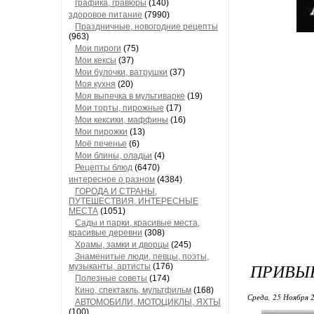
графика, гравюры
(140)
здоровое питание
(7990)
Праздничные, новогодние рецепты
(963)
Мои пироги
(75)
Мои кексы
(37)
Мои булочки, ватрушки
(37)
Моя кухня
(20)
Моя выпечка в мультиварке
(19)
Мои торты, пирожные
(17)
Мои кексики, маффины
(16)
Мои пирожки
(13)
Моё печенье
(6)
Мои блины, оладьи
(4)
Рецепты блюд
(6470)
интересное о разном
(4384)
ГОРОДА И СТРАНЫ,
ПУТЕШЕСТВИЯ, ИНТЕРЕСНЫЕ
МЕСТА
(1051)
Сады и парки, красивые места,
красивые деревни
(308)
Храмы, замки и дворцы
(245)
Знаменитые люди, певцы, поэты,
ПРИВЫК
музыканты, артисты
(176)
Полезные советы
(174)
Кино, спектакль, мультфильм
(168)
Среда, 25 Ноября 2
АВТОМОБИЛИ, МОТОЦИКЛЫ, ЯХТЫ
(100)