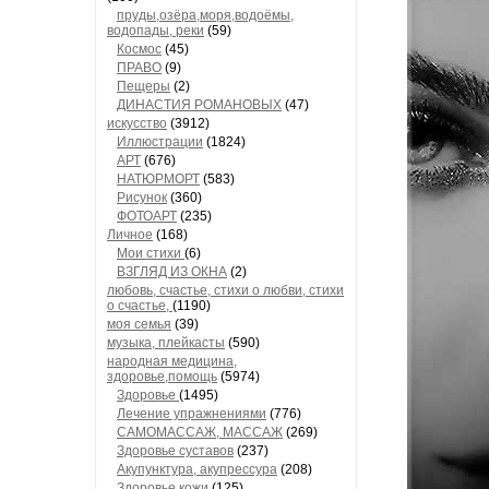
пруды,озёра,моря,водоёмы,
водопады, реки
(59)
Космос
(45)
ПРАВО
(9)
Пещеры
(2)
ДИНАСТИЯ РОМАНОВЫХ
(47)
искусство
(3912)
Иллюстрации
(1824)
АРТ
(676)
НАТЮРМОРТ
(583)
Рисунок
(360)
ФОТОАРТ
(235)
Личное
(168)
Мои стихи
(6)
ВЗГЛЯД ИЗ ОКНА
(2)
любовь, счастье, стихи о любви, стихи
о счастье,
(1190)
моя семья
(39)
музыка, плейкасты
(590)
народная медицина,
здоровье,помощь
(5974)
Здоровье
(1495)
Лечение упражнениями
(776)
САМОМАССАЖ, МАССАЖ
(269)
Здоровье суставов
(237)
Акупунктура, акупрессура
(208)
Здоровье кожи
(125)