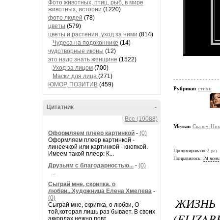
Фото животных, птиц, рыб, в мире
животных, истории
(1220)
фото людей
(78)
цветы
(579)
цветы и растения, уход за ними
(814)
Чудеса на подоконнике
(14)
чудотворные иконы
(12)
это надо знать женщине
(1522)
Уход за лицом
(700)
Маски для лица
(271)
ЮМОР, ПОЗИТИВ
(459)
Рубрики:
стихи
Цитатник
-
Все (19088)
Метки:
Сказоч-Ник
Оформляем плеер картинкой
-
(0)
Оформляем плеер картинкой -
линеечкой или картинкой - кнопкой.
Процитировано
2 раз
Имеем такой плеер: К...
Понравилось:
24 поль
Друзьям с благодарностью...
-
(0)
...
Сыграй мне, скрипка, о
любви...Художница Елена Хмелева
-
(0)
ЖИЗНЬ
Сыграй мне, скрипка, о любви, О
той,которая лишь раз бывает. В своих
(ELIZAB
аккордах нежно повт...