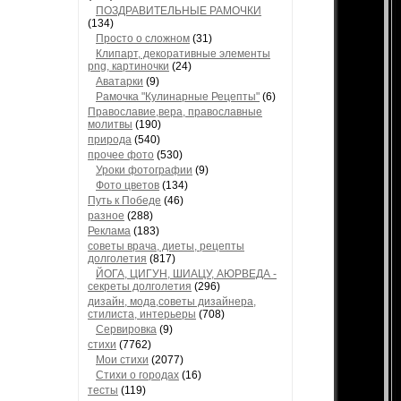
ПОЗДРАВИТЕЛЬНЫЕ РАМОЧКИ
(134)
Просто о сложном
(31)
Клипарт, декоративные элементы
png, картиночки
(24)
Аватарки
(9)
Рамочка "Кулинарные Рецепты"
(6)
Православие,вера, православные
молитвы
(190)
природа
(540)
прочее фото
(530)
Уроки фотографии
(9)
Фото цветов
(134)
Путь к Победе
(46)
разное
(288)
Реклама
(183)
советы врача, диеты, рецепты
долголетия
(817)
ЙОГА, ЦИГУН, ШИАЦУ, АЮРВЕДА -
секреты долголетия
(296)
дизайн, мода,советы дизайнера,
стилиста, интерьеры
(708)
Сервировка
(9)
стихи
(7762)
Мои стихи
(2077)
Стихи о городах
(16)
тесты
(119)