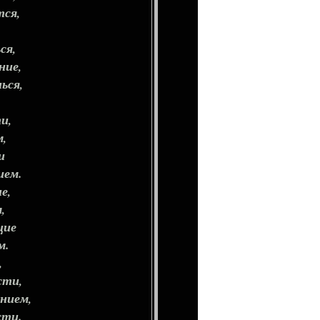
тся,
ся,
ние,
ься,
и,
м,
и
ием.
е,
,
щие
м.
,
сти,
нием,
сти.