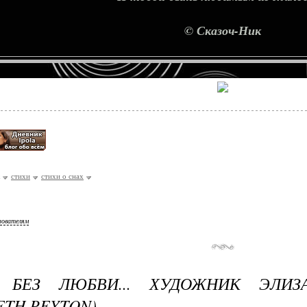
© Сказоч-Ник
стихи
стихи о снах
зователям
 БЕЗ ЛЮБВИ... ХУДОЖНИК ЭЛИЗ
ETH PEYTON)