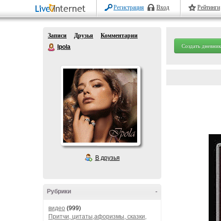
Регистрация
Вход
Рейтинги
Записи
Друзья
Комментарии
Создать дневник
Ipola
В друзья
Рубрики
-
видео
(999)
Притчи, цитаты,афоризмы, сказки,