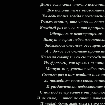
Даже если хоть что-то исполни
Всё исполнится с опозданием.
Ты ведь тоже всегда просыпаешь
Только веришь, что утро — спасе
Каждый раз ты со мною прощаеш
Обещая мне невозвращение.
Вязнут в сером небесные лопаст
Задыхаюсь дневным освещение
А с домов все оконные пропаст
На меня смотрят со снисхожден
Их фрамуги, как крылья летящи
Машут мне, утешая забвением
Сколько раз в них входили неспя
За последним своим сновидение
И раздавленный недосыпанием
С ног под вечер валюсь от устало
И не сплю,… чтоб не стать наказа
И тобой быть любимым из жало