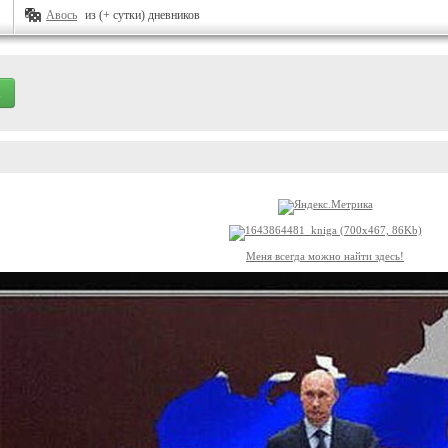
Авось
из (+ сутки) дневников
Меня всегда можно найти здесь!