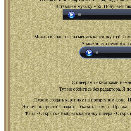
Вставляем музыку мр3. Получаем так
Можно в коде плеера менять картинку с её разм
А можно его немного из
---------------------------------
С плеерами - кнопками
немно
Тут не обойтись без редактора. Я п
Нужно создать картинку на прозрачном фоне. 
Это очень просто: Создать - Указать размер - Правка 
Файл - Открыть - Выбрать картинку плеера - Открыть