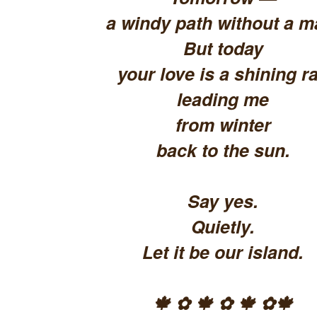
a windy path without a m
But today
your love is a shining ra
leading me
from winter
back to the sun.
Say yes.
Quietly.
Let it be our island.
🍁 ✿ 🍁 ✿ 🍁 ✿🍁