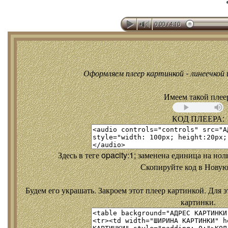
Оформляем плеер картинкой - линеечкой и
Имеем такой плее
КОД ПЛЕЕРА:
Здесь в теге opacity:1; заменена единица на но
Скопируйте код в Новую
Будем его украшать. Закроем этот плеер картинкой. Для э
картинки.