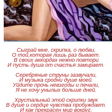
Сыграй мне, скрипка, о любви,
О той,которая лишь раз бывает.
В своих аккордах нежно повтори
И пусть душа от счастья замирает.
Серебряные струны зазвучали,
И музыка сродни душе моей.
Уйдите прочь невзгоды и печали,
Я не хочу унылых больше дней.
Хрустальный этой скрипки звук
В душе и сердце чувства пробуждает.
И как прекрасен мир вокруг,