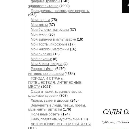
графика, гравюры
(140)
здоровое питание
(7990)
Праздничные, новогодние рецепты
(963)
Мои пироги
(75)
Мои кексы
(37)
Мои булочки, ватрушки
(37)
Моя кухня
(20)
Моя выпечка в мультиварке
(19)
Мои торты, пирожные
(17)
Мои кексики, маффины
(16)
Мои пирожки
(13)
Моё печенье
(6)
Мои блины, оладьи
(4)
Рецепты блюд
(6470)
интересное о разном
(4384)
ГОРОДА И СТРАНЫ,
ПУТЕШЕСТВИЯ, ИНТЕРЕСНЫЕ
МЕСТА
(1051)
Сады и парки, красивые места,
красивые деревни
(308)
Храмы, замки и дворцы
(245)
Знаменитые люди, певцы, поэты,
САДЫ О
музыканты, артисты
(176)
Полезные советы
(174)
Кино, спектакль, мультфильм
(168)
Суббота, 10 Сентя
АВТОМОБИЛИ, МОТОЦИКЛЫ, ЯХТЫ
(100)