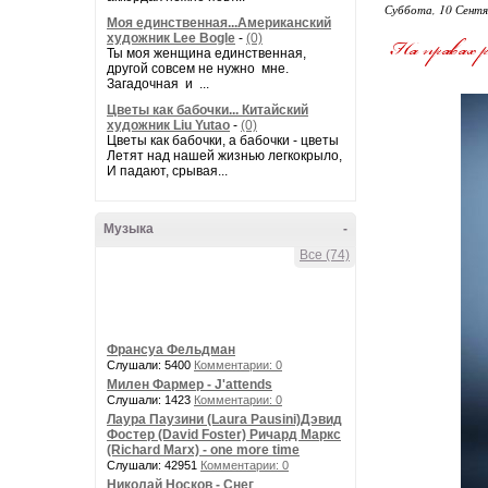
Суббота, 10 Сентя
Моя единственная...Американский
художник Lee Bogle
-
(0)
Ты моя женщина единственная,
другой совсем не нужно мне.
Загадочная и ...
Цветы как бабочки... Китайский
художник Liu Yutao
-
(0)
Цветы как бабочки, а бабочки - цветы
Летят над нашей жизнью легкокрыло,
И падают, срывая...
Музыка
-
Все (74)
Франсуа Фельдман
Слушали: 5400
Комментарии: 0
Милен Фармер - J'attends
Слушали: 1423
Комментарии: 0
Лаура Паузини (Laura Pausini)Дэвид
Фостер (David Foster) Ричард Маркс
(Richard Marx) - one more time
Слушали: 42951
Комментарии: 0
Николай Носков - Снег