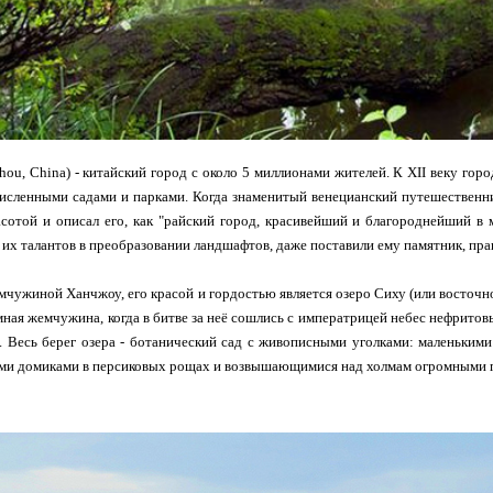
ou, China) - китайский город с около 5 миллионами жителей. К XII веку го
сленными садами и парками. Когда знаменитый венецианский путешественник
сотой и описал его, как "райский город, красивейший и благороднейший в
их талантов в преобразовании ландшафтов, даже поставили ему памятник, прав
чужиной Ханчжоу, его красой и гордостью является озеро Сиху (или восточное 
мная жемчужина, когда в битве за неё сошлись с императрицей небес нефритов
. Весь берег озера - ботанический сад с живописными уголками: маленьким
и домиками в персиковых рощах и возвышающимися над холмам огромными 