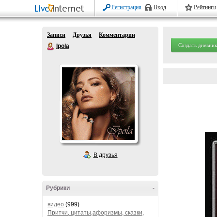
Регистрация
Вход
Рейтинги
Записи
Друзья
Комментарии
Создать дневник
Ipola
В друзья
Рубрики
-
видео
(999)
Притчи, цитаты,афоризмы, сказки,