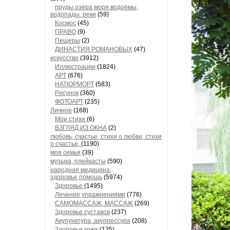
пруды,озёра,моря,водоёмы,
водопады, реки
(59)
Космос
(45)
ПРАВО
(9)
Пещеры
(2)
ДИНАСТИЯ РОМАНОВЫХ
(47)
искусство
(3912)
Иллюстрации
(1824)
АРТ
(676)
НАТЮРМОРТ
(583)
Рисунок
(360)
ФОТОАРТ
(235)
Личное
(168)
Мои стихи
(6)
ВЗГЛЯД ИЗ ОКНА
(2)
любовь, счастье, стихи о любви, стихи
о счастье,
(1190)
моя семья
(39)
музыка, плейкасты
(590)
народная медицина,
здоровье,помощь
(5974)
Здоровье
(1495)
Лечение упражнениями
(776)
САМОМАССАЖ, МАССАЖ
(269)
Здоровье суставов
(237)
Акупунктура, акупрессура
(208)
Здоровье кожи
(125)