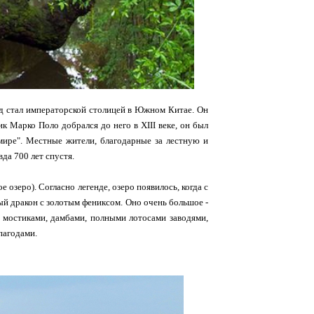
род стал императорской столицей в Южном Китае. Он
 Марко Поло добрался до него в XIII веке, он был
 мире". Местные жители, благодарные за лестную и
да 700 лет спустя.
озеро). Согласно легенде, озеро появилось, когда с
ый дракон с золотым фениксом. Оно очень большое -
и мостиками, дамбами, полными лотосами заводями,
пагодами.