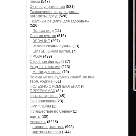
проза
(547)
Фитнес-упражнения
(531)
Развлечения, игры, игровые
автоматы, досуг
(526)
«Вкусные рецепты для здоровья»
(526)
Польза ягод
(11)
Своими руками
(515)
ВЯЗАНИЕ
(297)
Ремонт своими руками
(13)
ШИТЬЁ, школа шитья,
(7)
ПРОЗА
(499)
Стройная фигура
(237)
Уход за волосами
(213)
Маски для волос
(70)
Во имя жизни будущих людей, во имя
тебя, Родина!
(61)
ПОЛЕЗНО О КОМПЬЮТЕРАХ И
ПРОГРАММАХ
(54)
Цитата-картина
(45)
О наболевшем
(23)
ОРИФЛЕЙМ
(2)
Путешествие по Северу
(1)
диеты
(30)
живопись
(8228)
акварель, пастель
(998)
картины маслом
(144)