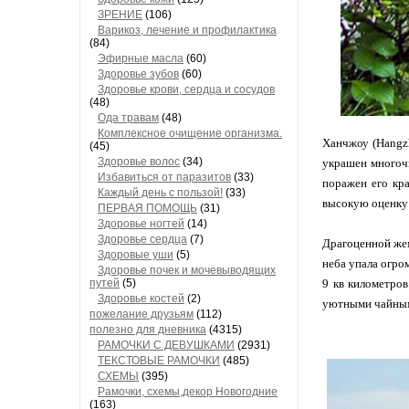
ЗРЕНИЕ
(106)
Варикоз, лечение и профилактика
(84)
Эфирные масла
(60)
Здоровье зубов
(60)
Здоровье крови, сердца и сосудов
(48)
Ода травам
(48)
Комплексное очищение организма.
Ханчжоу (Hangzh
(45)
Здоровье волос
(34)
украшен многочи
Избавиться от паразитов
(33)
поражен его кра
Каждый день с пользой!
(33)
высокую оценку 
ПЕРВАЯ ПОМОЩЬ
(31)
Здоровье ногтей
(14)
Здоровье сердца
(7)
Драгоценной жем
Здоровые уши
(5)
неба упала огро
Здоровье почек и мочевыводящих
путей
(5)
9 кв километров
Здоровье костей
(2)
уютными чайным
пожелание друзьям
(112)
полезно для дневника
(4315)
РАМОЧКИ С ДЕВУШКАМИ
(2931)
ТЕКСТОВЫЕ РАМОЧКИ
(485)
СХЕМЫ
(395)
Рамочки, схемы,декор Новогодние
(163)