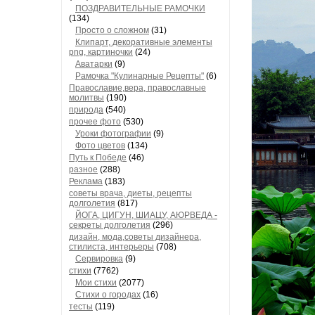
ПОЗДРАВИТЕЛЬНЫЕ РАМОЧКИ
(134)
Просто о сложном
(31)
Клипарт, декоративные элементы
png, картиночки
(24)
Аватарки
(9)
Рамочка "Кулинарные Рецепты"
(6)
Православие,вера, православные
молитвы
(190)
природа
(540)
прочее фото
(530)
Уроки фотографии
(9)
Фото цветов
(134)
Путь к Победе
(46)
разное
(288)
Реклама
(183)
советы врача, диеты, рецепты
долголетия
(817)
ЙОГА, ЦИГУН, ШИАЦУ, АЮРВЕДА -
секреты долголетия
(296)
дизайн, мода,советы дизайнера,
стилиста, интерьеры
(708)
Сервировка
(9)
стихи
(7762)
Мои стихи
(2077)
Стихи о городах
(16)
тесты
(119)