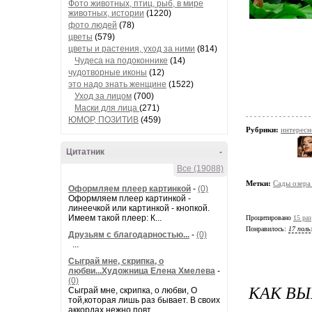
Фото животных, птиц, рыб, в мире
животных, истории
(1220)
фото людей
(78)
цветы
(579)
цветы и растения, уход за ними
(814)
Чудеса на подоконнике
(14)
чудотворные иконы
(12)
это надо знать женщине
(1522)
Уход за лицом
(700)
Маски для лица
(271)
ЮМОР, ПОЗИТИВ
(459)
Рубрики:
интересн
Цитатник
-
Все (19088)
Метки:
Сады озера
Оформляем плеер картинкой
-
(0)
Оформляем плеер картинкой -
линеечкой или картинкой - кнопкой.
Имеем такой плеер: К...
Процитировано
15 раз
Понравилось:
17 поль
Друзьям с благодарностью...
-
(0)
...
Сыграй мне, скрипка, о
любви...Художница Елена Хмелева
-
(0)
КАК ВЫ
Сыграй мне, скрипка, о любви, О
той,которая лишь раз бывает. В своих
аккордах нежно повт...