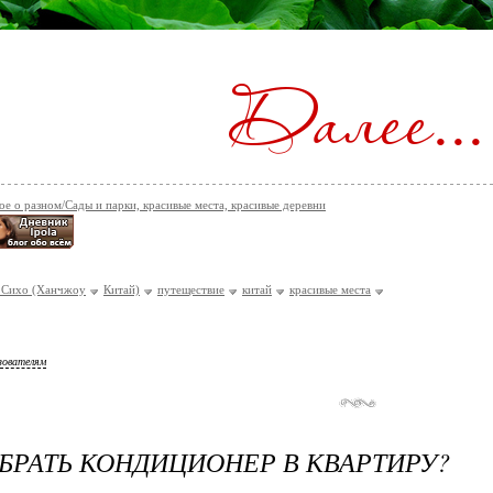
ое о разном/Сады и парки, красивые места, красивые деревни
 Сихо (Ханчжоу
Китай)
путеществие
китай
красивые места
зователям
БРАТЬ КОНДИЦИОНЕР В КВАРТИРУ?